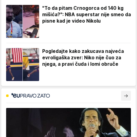
"To da pitam Crnogorca od 140 kg
mišića?": NBA superstar nije smeo da
pisne kad je video Nikolu
Pogledajte kako zakucava najveća
evroligaška zver: Niko nije čuo za
njega, a pravi čuda i lomi obruče