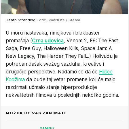
Death Stranding
Foto: SmartLife / Steam
U moru nastavaka, rimejkova i blokbaster
promašaja (
Crna udovica
, Venom 2, F9: The Fast
Saga, Free Guy, Halloween Kills, Space Jam: A
New Legacy, The Harder They Fall...) Holivudu je
potreban dašak svežeg vazduha, kreative i
drugačije perspektive. Nadamo se da će
Hideo
Kodžima
da bude taj vetar promene koji će malo
razdrmati učmalo stanje hiperprodukcije
nekvalitetnih filmova u poslednjih nekoliko godina.
MOŽDA ĆE VAS ZANIMATI
GAMING