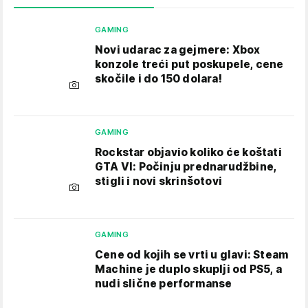
GAMING
Novi udarac za gejmere: Xbox
konzole treći put poskupele, cene
skočile i do 150 dolara!
GAMING
Rockstar objavio koliko će koštati
GTA VI: Počinju prednarudžbine,
stigli i novi skrinšotovi
GAMING
Cene od kojih se vrti u glavi: Steam
Machine je duplo skuplji od PS5, a
nudi slične performanse