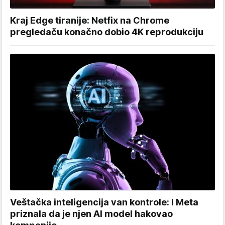
Kraj Edge tiranije: Netfix na Chrome
pregledaču konačno dobio 4K reprodukciju
Veštačka inteligencija van kontrole: I Meta
priznala da je njen AI model hakovao