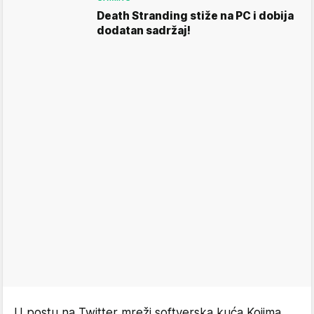
Death Stranding stiže na PC i dobija
dodatan sadržaj!
U postu na Twitter mreži softverska kuća Kojima