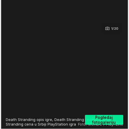
1/20
Pogledaj
Death Stranding opis igre, Death Stranding review, Death
fotogaleriju
Stranding cena u Srbiji PlayStation igra
Foto: MONDO / Play! Zine