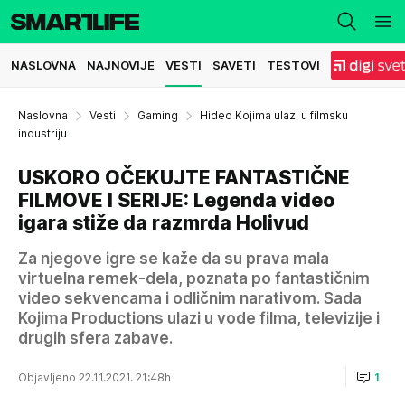
NASLOVNA
NAJNOVIJE
VESTI
SAVETI
TESTOVI
Naslovna
Vesti
Gaming
Hideo Kojima ulazi u filmsku
industriju
USKORO OČEKUJTE FANTASTIČNE
FILMOVE I SERIJE: Legenda video
igara stiže da razmrda Holivud
Za njegove igre se kaže da su prava mala
virtuelna remek-dela, poznata po fantastičnim
video sekvencama i odličnim narativom. Sada
Kojima Productions ulazi u vode filma, televizije i
drugih sfera zabave.
Objavljeno 22.11.2021. 21:48h
1