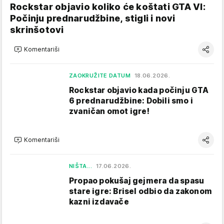
Rockstar objavio koliko će koštati GTA VI:
Počinju prednarudžbine, stigli i novi
skrinšotovi
Komentariši
ZAOKRUŽITE DATUM
18.06.2026.
Rockstar objavio kada počinju GTA
6 prednarudžbine: Dobili smo i
zvaničan omot igre!
Komentariši
NIŠTA...
17.06.2026.
Propao pokušaj gejmera da spasu
stare igre: Brisel odbio da zakonom
kazni izdavače