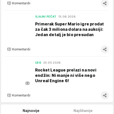
Komentariši
SJAJNI PEČAT
15.06.2026.
Primerak Super Mario igre prodat
za čak 3 miliona dolara na aukciji:
Jedan detalj je bio presudan
Komentariši
UE6
25.05.2026.
Rocket League prelazi na novi
endžin: Ni manje ni više nego
Unreal Engine 6!
Komentariši
Najnovije
Najčitanije