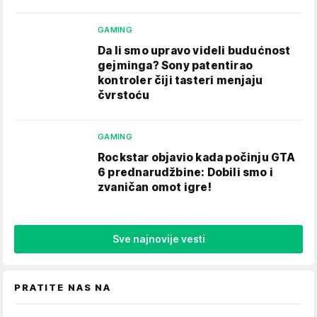
GAMING
Da li smo upravo videli budućnost
gejminga? Sony patentirao
kontroler čiji tasteri menjaju
čvrstoću
GAMING
Rockstar objavio kada počinju GTA
6 prednarudžbine: Dobili smo i
zvaničan omot igre!
Sve najnovije vesti
PRATITE NAS NA