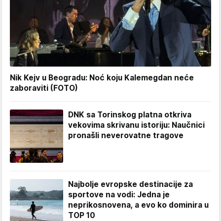
Nik Kejv u Beogradu: Noć koju Kalemegdan neće
zaboraviti (FOTO)
DNK sa Torinskog platna otkriva
vekovima skrivanu istoriju: Naučnici
pronašli neverovatne tragove
Najbolje evropske destinacije za
sportove na vodi: Jedna je
neprikosnovena, a evo ko dominira u
TOP 10