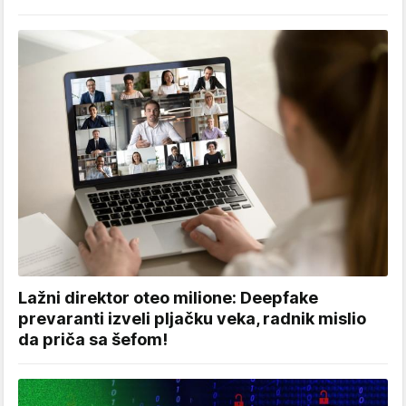
Lažni direktor oteo milione: Deepfake
prevaranti izveli pljačku veka, radnik mislio
da priča sa šefom!