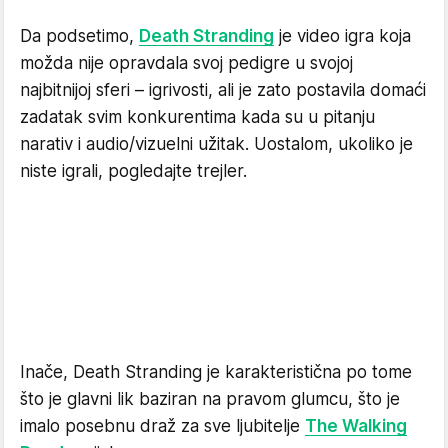
Da podsetimo,
Death Stranding
je video igra koja
možda nije opravdala svoj pedigre u svojoj
najbitnijoj sferi – igrivosti, ali je zato postavila domaći
zadatak svim konkurentima kada su u pitanju
narativ i audio/vizuelni užitak. Uostalom, ukoliko je
niste igrali, pogledajte trejler.
Inače, Death Stranding je karakteristična po tome
što je glavni lik baziran na pravom glumcu, što je
imalo posebnu draž za sve ljubitelje
The Walking