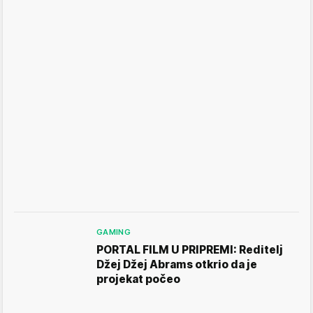
GAMING
PORTAL FILM U PRIPREMI: Reditelj
Džej Džej Abrams otkrio da je
projekat počeo