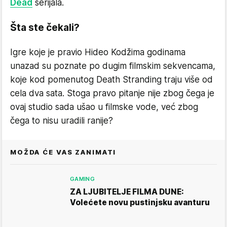
Dead
serijala.
Šta ste čekali?
Igre koje je pravio Hideo Kodžima godinama
unazad su poznate po dugim filmskim sekvencama,
koje kod pomenutog Death Stranding traju više od
cela dva sata. Stoga pravo pitanje nije zbog čega je
ovaj studio sada ušao u filmske vode, već zbog
čega to nisu uradili ranije?
MOŽDA ĆE VAS ZANIMATI
GAMING
ZA LJUBITELJE FILMA DUNE:
Volećete novu pustinjsku avanturu