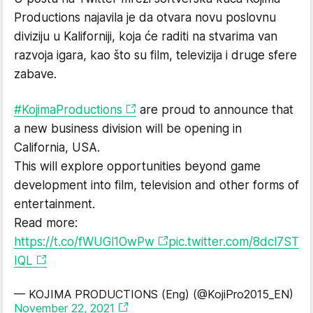
Productions najavila je da otvara novu poslovnu
diviziju u Kaliforniji, koja će raditi na stvarima van
razvoja igara, kao što su film, televizija i druge sfere
zabave.
#KojimaProductions
are proud to announce that
a new business division will be opening in
California, USA.
This will explore opportunities beyond game
development into film, television and other forms of
entertainment.
Read more:
https://t.co/fWUGl1OwPw
pic.twitter.com/8dcl7ST
IQL
— KOJIMA PRODUCTIONS (Eng) (@KojiPro2015_EN)
November 22, 2021