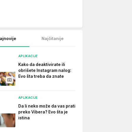
ajnovije
Najčitanije
APLIKACIJE
Kako da deaktivirate ili
obrišete Instagram nalog:
Evo šta treba da znate
APLIKACIJE
Da li neko može da vas prati
preko Vibera? Evo šta je
istina