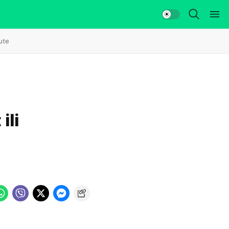
ute
ili