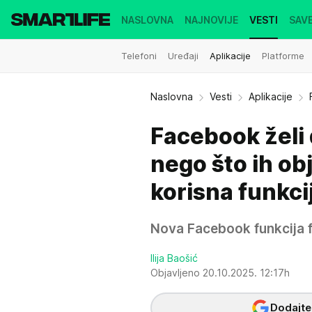
NASLOVNA
NAJNOVIJE
VESTI
SAVE
Telefoni
Uređaji
Aplikacije
Platforme
Naslovna
Vesti
Aplikacije
Facebook želi 
nego što ih obj
korisna funkci
Nova Facebook funkcija f
Ilija Baošić
Objavljeno 20.10.2025. 12:17h
Dodajte