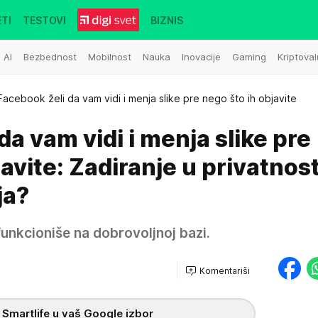
TI
TESTOVI
BIZNIS
AI
Bezbednost
Mobilnost
Nauka
Inovacije
Gaming
Kriptoval
Facebook želi da vam vidi i menja slike pre nego što ih objavite
da vam vidi i menja slike pre
avite: Zadiranje u privatnost 
ja?
unkcioniše na dobrovoljnoj bazi.
Komentariši
 Smartlife u vaš Google izbor