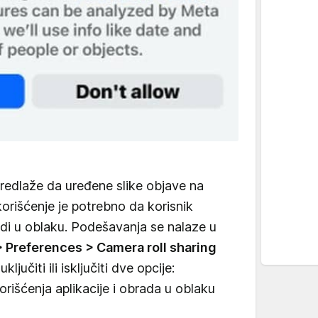
predlaže da uređene slike objave na
korišćenje je potrebno da korisnik
bradi u oblaku. Podešavanja se nalaze u
 Preferences > Camera roll sharing
ljučiti ili isključiti dve opcije:
orišćenja aplikacije i obrada u oblaku