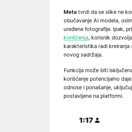
Meta
tvrdi da se slike ne kor
obučavanje AI modela, osim 
uređene fotografije. Ipak, p
korišćenja
, korisnik dozvolja
karakteristika radi kreiranja
novog sadržaja.
Funkcija može biti isključena
korišćenje potencijalno daje
odnose i ponašanje, uključuju
postavljene na platformi.