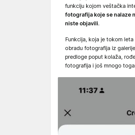
funkciju kojom veštačka int
fotografija koje se nalaze 
niste objavili
.
Funkcija, koja je tokom leta b
obradu fotografija iz galerij
predloge poput kolaža, rođe
fotografija i još mnogo toga