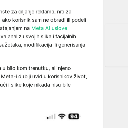
iste za ciljanje reklama, niti za
ako korisnik sam ne obradi ili podeli
ristajanjem na
Meta AI uslove
va analizu svojih slika i facijalnih
 sažetaka, modifikacija ili generisanja
 u bilo kom trenutku, ali njeno
 Meta-i dublji uvid u korisnikov život,
ći i slike koje nikada nisu bile