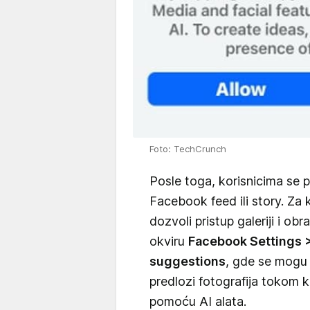
Foto: TechCrunch
Posle toga, korisnicima se 
Facebook feed ili story. Za 
dozvoli pristup galeriji i o
okviru
Facebook Settings >
suggestions
, gde se mogu uk
predlozi fotografija tokom k
pomoću AI alata.