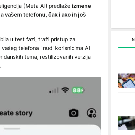
eligencija (Meta AI) predlaže
izmene
na vašem telefonu, čak i ako ih još
ila u test fazi, traži pristup za
N
e vašeg telefona i nudi korisnicima AI
ndanskih tema, restilizovanih verzija
.