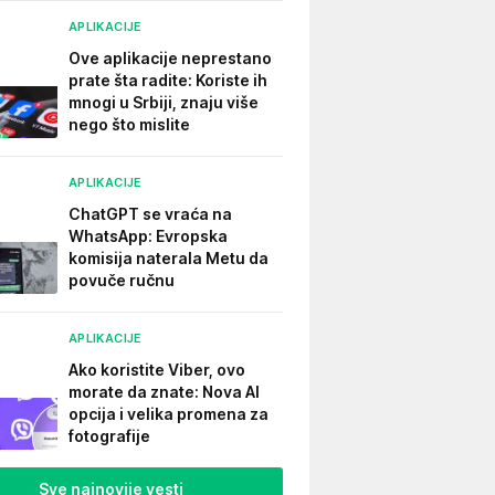
APLIKACIJE
Ove aplikacije neprestano
prate šta radite: Koriste ih
mnogi u Srbiji, znaju više
nego što mislite
APLIKACIJE
ChatGPT se vraća na
WhatsApp: Evropska
komisija naterala Metu da
povuče ručnu
APLIKACIJE
Ako koristite Viber, ovo
morate da znate: Nova AI
opcija i velika promena za
fotografije
Sve najnovije vesti