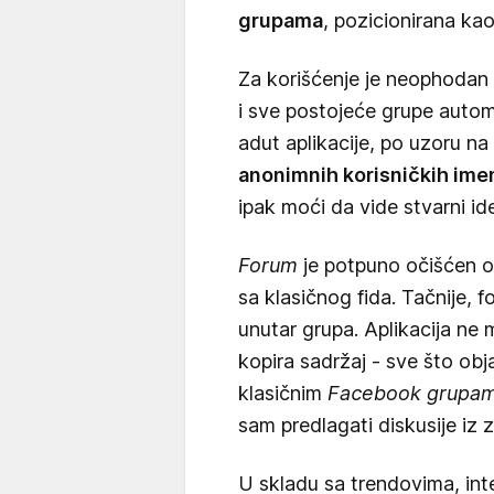
grupama
, pozicionirana kao
Za korišćenje je neophodan
i sve postojeće grupe automa
adut aplikacije, po uzoru n
anonimnih korisničkih ime
ipak moći da vide stvarni id
Forum
je potpuno očišćen od
sa klasičnog fida. Tačnije, f
unutar grupa. Aplikacija ne
kopira sadržaj - sve što obj
klasičnim
Facebook grupa
sam predlagati diskusije iz z
U skladu sa trendovima, int