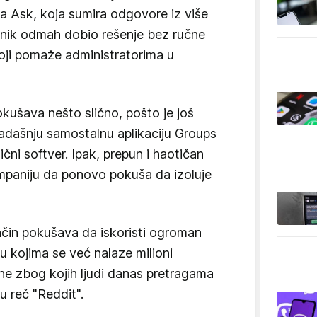
ija Ask, koja sumira odgovore iz više
isnik odmah dobio rešenje bez ručne
koji pomaže administratorima u
kušava nešto slično, pošto je još
tadašnju samostalnu aplikaciju Groups
čni softver. Ipak, prepun i haotičan
mpaniju da ponovo pokuša da izoluje
čin pokušava da iskoristi ogroman
u kojima se već nalaze milioni
one zbog kojih ljudi danas pretragama
 reč "Reddit".