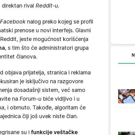
 direktan rival
Reddit-u
.
Facebook
nalog preko kojeg se profil
tski prenose u novi interfejs. Glavni
a Reddit, jeste mogućnost korišćenja
na
, s tim što će administratori grupa
N
entitet članova.
 objava prijatelja, stranica i reklama
okusiran je isključivo na razgovore
 menja dosadašnji sistem, već samo
avite na
Forum-u
biće vidljivo i u
ma
, i obrnuto. Takođe, algoritam će
ajednica čiji još uvek niste član.
egrisane su i
funkcije veštačke