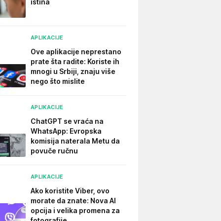
istina
APLIKACIJE
Ove aplikacije neprestano
prate šta radite: Koriste ih
mnogi u Srbiji, znaju više
nego što mislite
APLIKACIJE
ChatGPT se vraća na
WhatsApp: Evropska
komisija naterala Metu da
povuče ručnu
APLIKACIJE
Ako koristite Viber, ovo
morate da znate: Nova AI
opcija i velika promena za
fotografije