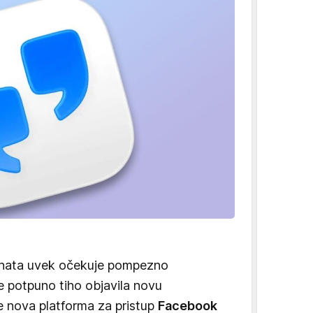
ganata uvek očekuje pompezno
e potpuno tiho objavila novu
je nova platforma za pristup
Facebook