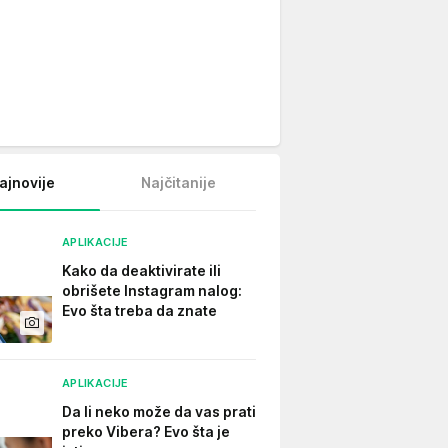
ajnovije
Najčitanije
APLIKACIJE
Kako da deaktivirate ili
obrišete Instagram nalog:
Evo šta treba da znate
APLIKACIJE
Da li neko može da vas prati
preko Vibera? Evo šta je