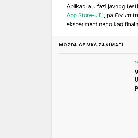
Aplikacija u fazi javnog test
App Store-u
, pa
Forum
tr
eksperiment nego kao finaln
MOŽDA ĆE VAS ZANIMATI
A
V
U
p