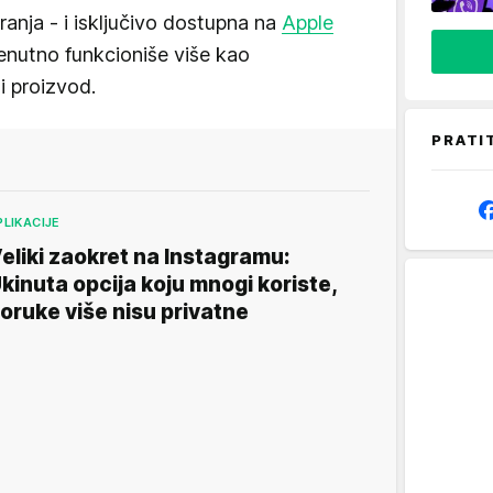
iranja - i isključivo dostupna na
Apple
enutno funkcioniše više kao
i proizvod.
PRATI
PLIKACIJE
eliki zaokret na Instagramu:
kinuta opcija koju mnogi koriste,
oruke više nisu privatne