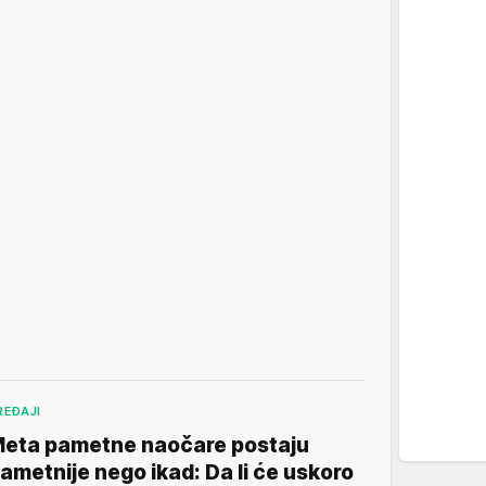
REĐAJI
eta pametne naočare postaju
ametnije nego ikad: Da li će uskoro