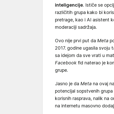
inteligencije
. Ističe se opc
različitih grupa kako bi kor
pretrage, kao i AI asistent 
moderaciji sadržaja.
Ovo nije prvi put da
Meta
po
2017. godine ugasila svoju 
sa idejom da sve vrati u mati
Facebook
fid naterao je ko
grupe.
Jasno je da
Meta
na ovaj na
potencijal sopstvenih grupa 
korisnih rasprava, nalik na 
na internetu masovno dodaju