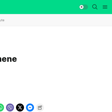
ute
omene