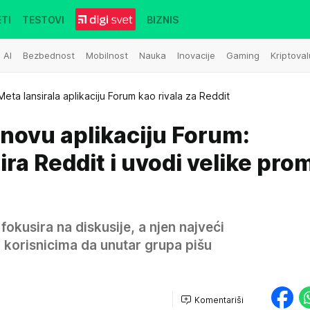
TI
TESTOVI
BIZNIS
AI
Bezbednost
Mobilnost
Nauka
Inovacije
Gaming
Kriptoval
Meta lansirala aplikaciju Forum kao rivala za Reddit
 novu aplikaciju Forum:
ra Reddit i uvodi velike pr
fokusira na diskusije, a njen najveći
 korisnicima da unutar grupa pišu
Komentariši