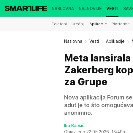
NASLOVNA
NAJNOVIJE
VESTI
SAVE
Telefoni
Uređaji
Aplikacije
Platforme
Naslovna
Vesti
Aplikacije
Meta lansirala
Zakerberg kopi
za Grupe
Nova aplikacija Forum se 
adut je to što omogućava
anonimno.
Ilija Baošić
Objavljeno 22.05.2026. 18:49h