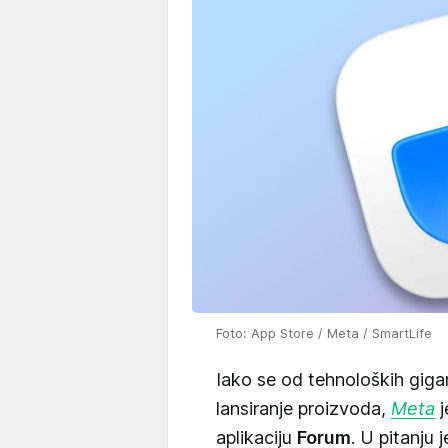
Foto: App Store / Meta / SmartLife
Iako se od tehnoloških gi
lansiranje proizvoda,
Meta
j
aplikaciju
Forum
. U pitanju 