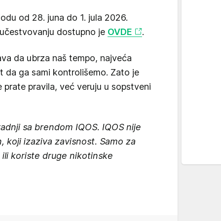
iodu od 28. juna do 1. jula 2026.
o učestvovanju dostupno je
OVDE
.
va da ubrza naš tempo, najveća
 da ga sami kontrolišemo. Zato je
 prate pravila, već veruju u sopstveni
aradnji sa brendom IQOS. IQOS nije
n, koji izaziva zavisnost. Samo za
li koriste druge nikotinske