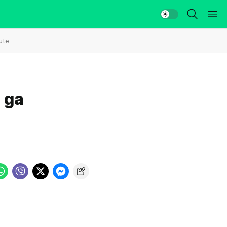
ute
 ga