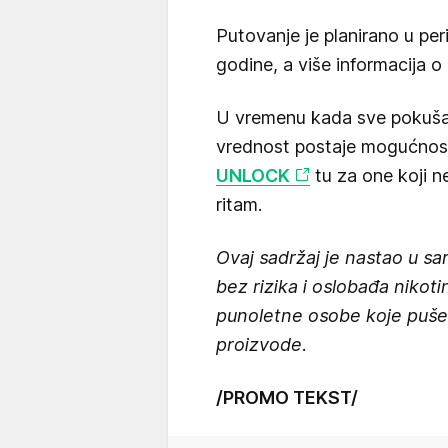
Putovanje je planirano u per
godine, a više informacija 
U vremenu kada sve pokuša
vrednost postaje mogućnost
UNLOCK
tu za one koji ne
ritam.
Ovaj sadržaj je nastao u s
bez rizika i oslobađa nikoti
punoletne osobe koje puše i
proizvode.
/PROMO TEKST/