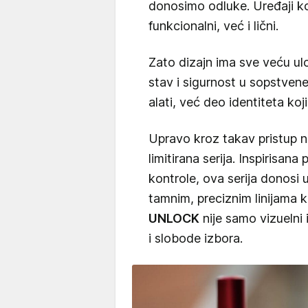
donosimo odluke. Uređaji k
funkcionalni, već i lični.
Zato dizajn ima sve veću ulo
stav i sigurnost u sopstvene
alati, već deo identiteta k
Upravo kroz takav pristup n
limitirana serija. Inspirisa
kontrole, ova serija donosi u
tamnim, preciznim linijama k
UNLOCK
nije samo vizuelni
i slobode izbora.