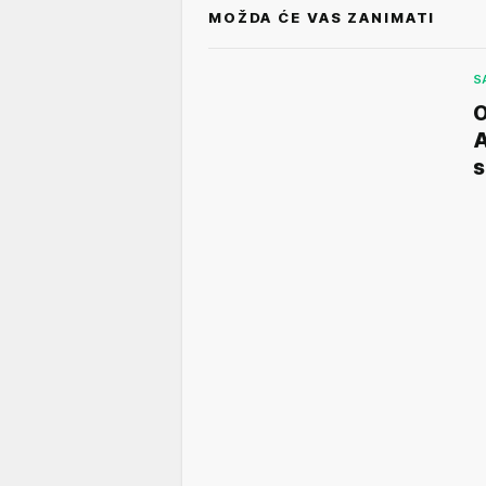
MOŽDA ĆE VAS ZANIMATI
S
O
A
s