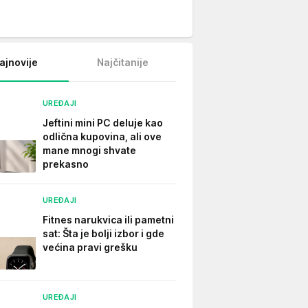
ajnovije
Najčitanije
UREĐAJI
Jeftini mini PC deluje kao
odlična kupovina, ali ove
mane mnogi shvate
prekasno
UREĐAJI
Fitnes narukvica ili pametni
sat: Šta je bolji izbor i gde
većina pravi grešku
UREĐAJI