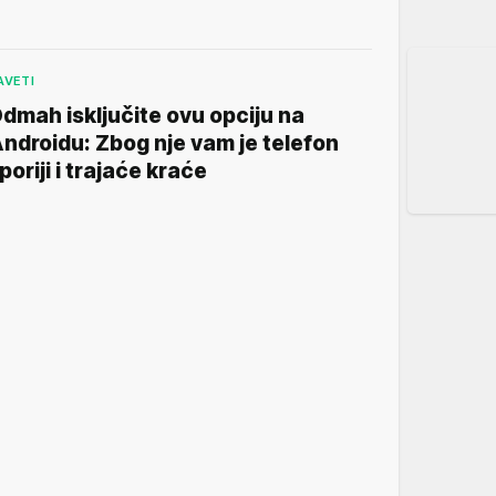
AVETI
dmah isključite ovu opciju na
ndroidu: Zbog nje vam je telefon
poriji i trajaće kraće