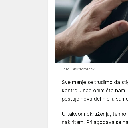
Foto: Shutterstock
Sve manje se trudimo da st
kontrolu nad onim što nam je
postaje nova definicija sam
U takvom okruženju, tehnolog
naš ritam. Prilagođava se na