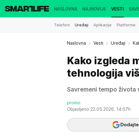
NASLOVNA
NAJNOVIJE
VESTI
SAVE
Telefoni
Uređaji
Aplikacije
Platforme
Naslovna
Vesti
Uređaji
Ka
Kako izgleda m
tehnologija viš
Savremeni tempo života vi
promo
Objavljeno 22.05.2026. 14:07h
Dodajte