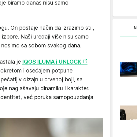
oje biramo danas nisu samo
gu. On postaje način da izrazimo stil,
N
 izbore. Naši uređaji više nisu samo
oji nosimo sa sobom svakog dana.
astala je
IQOS ILUMA i UNLOCK
na pokretom i osećajem potpune
pečatljiv dizajn u crvenoj boji, sa
oje naglašavaju dinamiku i karakter.
 identitet, već poruka samopouzdanja