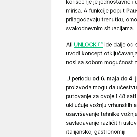
korišćenje je jednostavno i 
mirisa. A funkcije poput
Pau
prilagođavaju trenutku, omog
svakodnevnim situacijama.
Ali
UNLOCK
ide dalje od 
uvodi koncept otključavanja
nosi sa sobom mogućnost n
U periodu
od 6. maja do 4. 
proizvoda mogu da učestvuj
putovanje za dvoje i 48 sat
uključuje vožnju vrhunskih 
usavršavanje tehnike vožnje
savladavanje različitih uslov
italijanskoj gastronomiji.