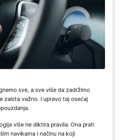
ignemo sve, a sve više da zadržimo
 zaista važno. I upravo taj osećaj
opouzdanja.
ija više ne diktira pravila. Ona prati
šim navikama i načinu na koji