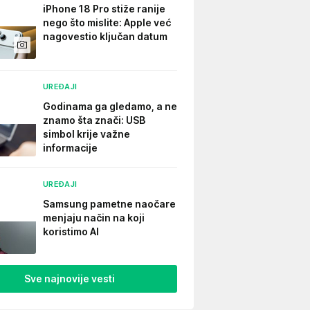
iPhone 18 Pro stiže ranije
nego što mislite: Apple već
nagovestio ključan datum
UREĐAJI
Godinama ga gledamo, a ne
znamo šta znači: USB
simbol krije važne
informacije
UREĐAJI
Samsung pametne naočare
menjaju način na koji
koristimo AI
Sve najnovije vesti