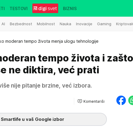
TI
TESTOVI
BIZNIS
AI
Bezbednost
Mobilnost
Nauka
Inovacije
Gaming
Kriptoval
ko moderan tempo života menja ulogu tehnologije
oderan tempo života i zašto
e ne diktira, već prati
še nije pitanje brzine, već izbora.
Komentariši
 Smartlife u vaš Google izbor