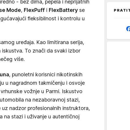
uredno - bez dima, pepela i neprijatnih
se Mode
,
FlexPuff
i
FlexBattery
se
PRATI
ućavajući fleksibilnost i kontrolu u
samog uređaja. Kao limitirana serija,
 iskustva. To znači da svaki izbor
ečeg više.
juna
, punoletni korisnici nikotinskih
u u nagradnom takmičenju i osvoje
i vrhunske vožnje u Parmi. Iskustvo
automobila na nezaboravnoj stazi,
 uz nadzor profesionalnih instruktora,
a na stazi i uživanje u autentičnoj