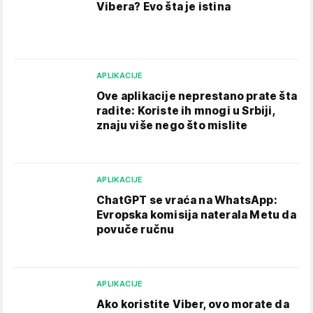
Vibera? Evo šta je istina
APLIKACIJE
Ove aplikacije neprestano prate šta
radite: Koriste ih mnogi u Srbiji,
znaju više nego što mislite
APLIKACIJE
ChatGPT se vraća na WhatsApp:
Evropska komisija naterala Metu da
povuče ručnu
APLIKACIJE
Ako koristite Viber, ovo morate da