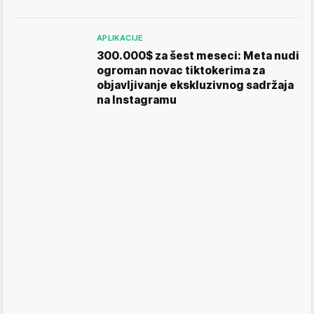
APLIKACIJE
300.000$ za šest meseci: Meta nudi
ogroman novac tiktokerima za
objavljivanje ekskluzivnog sadržaja
na Instagramu