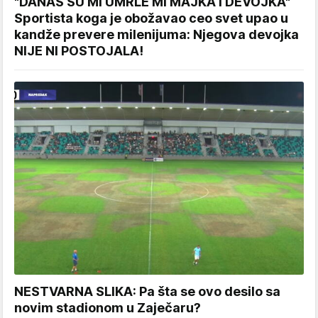
"DANAS SU MI UMRLE MI MAJKA I DEVOJKA"
Sportista koga je obožavao ceo svet upao u
kandže prevere milenijuma: Njegova devojka
NIJE NI POSTOJALA!
NESTVARNA SLIKA: Pa šta se ovo desilo sa
novim stadionom u Zaječaru?