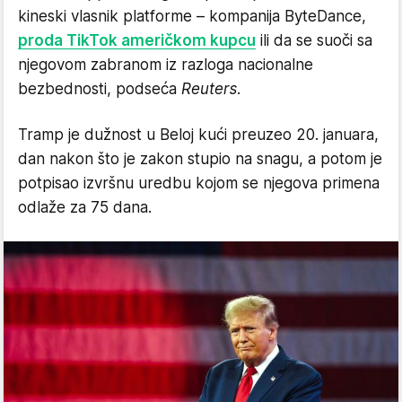
kineski vlasnik platforme – kompanija ByteDance,
proda TikTok američkom kupcu
ili da se suoči sa
njegovom zabranom iz razloga nacionalne
bezbednosti, podseća
Reuters
.
Tramp je dužnost u Beloj kući preuzeo 20. januara,
dan nakon što je zakon stupio na snagu, a potom je
potpisao izvršnu uredbu kojom se njegova primena
odlaže za 75 dana.