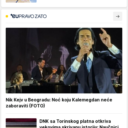
Nik Kejv u Beogradu: Noć koju Kalemegdan neće
zaboraviti (FOTO)
DNK sa Torinskog platna otkriva
vekovima skrivanu istoriju: Naučnici