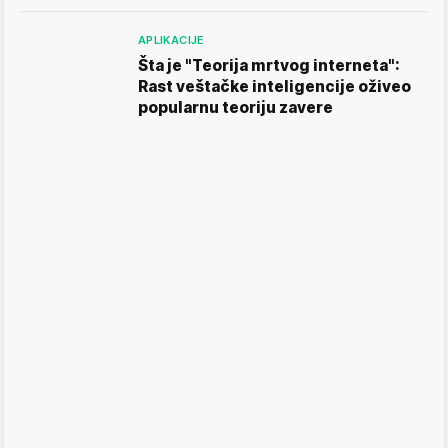
APLIKACIJE
Šta je "Teorija mrtvog interneta":
Rast veštačke inteligencije oživeo
popularnu teoriju zavere