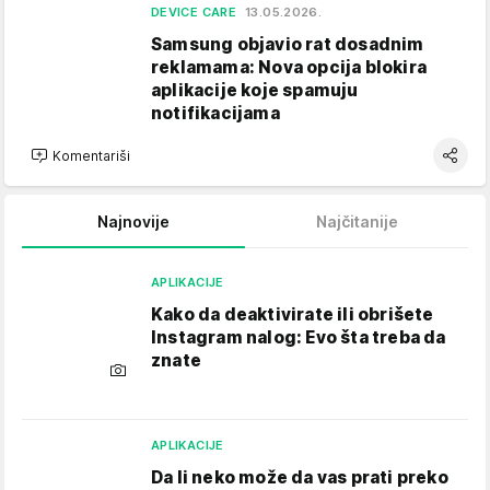
DEVICE CARE
13.05.2026.
Samsung objavio rat dosadnim
reklamama: Nova opcija blokira
aplikacije koje spamuju
notifikacijama
Komentariši
Najnovije
Najčitanije
APLIKACIJE
Kako da deaktivirate ili obrišete
Instagram nalog: Evo šta treba da
znate
APLIKACIJE
Da li neko može da vas prati preko