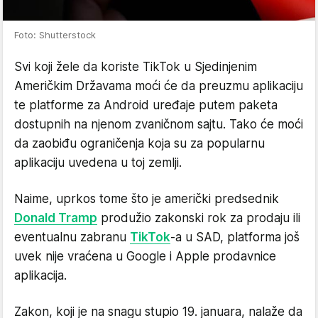
Foto: Shutterstock
Svi koji žele da koriste TikTok u Sjedinjenim
Američkim Državama moći će da preuzmu aplikaciju
te platforme za Android uređaje putem paketa
dostupnih na njenom zvaničnom sajtu. Tako će moći
da zaobiđu ograničenja koja su za popularnu
aplikaciju uvedena u toj zemlji.
Naime, uprkos tome što je američki predsednik
Donald Tramp
produžio zakonski rok za prodaju ili
eventualnu zabranu
TikTok
-a u SAD, platforma još
uvek nije vraćena u Google i Apple prodavnice
aplikacija.
Zakon, koji je na snagu stupio 19. januara, nalaže da