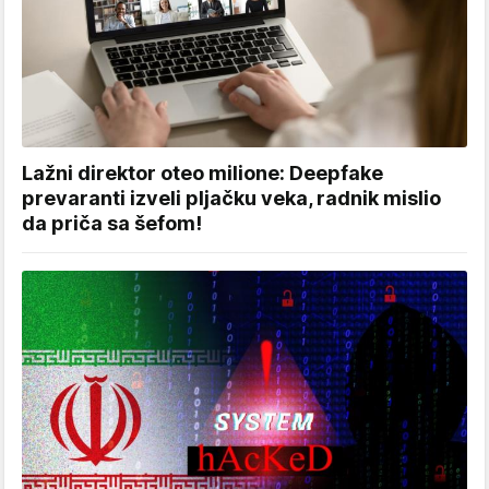
Lažni direktor oteo milione: Deepfake
prevaranti izveli pljačku veka, radnik mislio
da priča sa šefom!