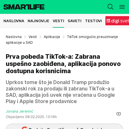
NASLOVNA
NAJNOVIJE
VESTI
SAVETI
TESTOVI
Naslovna
Vesti
Aplikacije
TikTok omogućio preuzimanje
aplikacije u SAD
Prva pobeda TikTok-a: Zabrana
uspešno zaobiđena, aplikacija ponovo
dostupna korisnicima
Uprkos tome što je Donald Tramp produžio
zakonski rok za prodaju ili zabranu TikTok-a u
SAD, aplikacija još uvek nije vraćena u Google
Play i Apple Store prodavnice
Jovana Jeremić
Objavljeno 08.02.2025. 13:16h