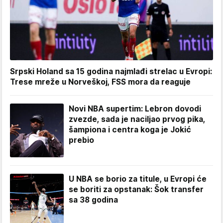
Srpski Holand sa 15 godina najmlađi strelac u Evropi:
Trese mreže u Norveškoj, FSS mora da reaguje
Novi NBA supertim: Lebron dovodi
zvezde, sada je naciljao prvog pika,
šampiona i centra koga je Jokić
prebio
U NBA se borio za titule, u Evropi će
se boriti za opstanak: Šok transfer
sa 38 godina