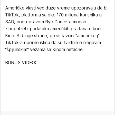
Američke vlasti već duže vreme upozoravaju da bi
TikTok, platforma sa oko 170 miliona korisnika u
SAD, pod upravom ByteDance-a mogao
zloupotrebi podataka američkih građana u korist
Kine. S druge strane, predstavnici "američkog"
TikTok-a uporno ističu da su tvrdnje o njegovim
"špijunskim" vezama sa Kinom netačne.
BONUS VIDEO: