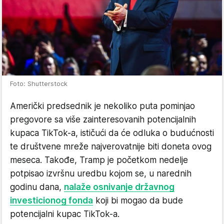
Foto: Shutterstock
Američki predsednik je nekoliko puta pominjao
pregovore sa više zainteresovanih potencijalnih
kupaca TikTok-a, ističući da će odluka o budućnosti
te društvene mreže najverovatnije biti doneta ovog
meseca. Takođe, Tramp je početkom nedelje
potpisao izvršnu uredbu kojom se, u narednih
godinu dana,
nalaže osnivanje državnog
investicionog fonda
koji bi mogao da bude
potencijalni kupac TikTok-a.