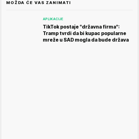
MOŽDA ĆE VAS ZANIMATI
APLIKACIJE
TikTok postaje "državna firma":
Tramp tvrdi da bi kupac popularne
mreže u SAD mogla da bude država