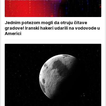
Jednim potezom mogli da otruju čitave
gradove! Iranski hakeri udarili na vodovode u
Americi