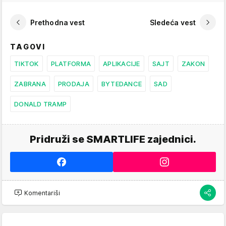
Prethodna vest
Sledeća vest
TAGOVI
TIKTOK
PLATFORMA
APLIKACIJE
SAJT
ZAKON
ZABRANA
PRODAJA
BYTEDANCE
SAD
DONALD TRAMP
Pridruži se SMARTLIFE zajednici.
Komentariši