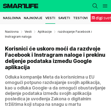
NASLOVNA
NAJNOVIJE
VESTI
SAVETI
TESTOVI
Naslovna
Vesti
Aplikacije
razdvajanje Facebook i
Instragram naloga
Korisnici će uskoro moći da razdvoje
Facebook i Instragram naloge i prekinu
deljenje podataka između Google
aplikacija
Odluka kompanije Meta da korisnicima u EU
omogući potpuno razdvajanje svojih aplikacija,
kao u odluka Google-a da omogući obustavljanje
deljenje podataka između svojih aplikacija
posledica je uvođenja Zakona o digitalnim
tržištima koji stupa na snagu u martu