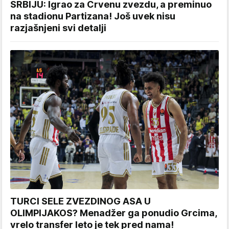
SRBIJU: Igrao za Crvenu zvezdu, a preminuo
na stadionu Partizana! Još uvek nisu
razjašnjeni svi detalji
TURCI SELE ZVEZDINOG ASA U
OLIMPIJAKOS? Menadžer ga ponudio Grcima,
vrelo transfer leto je tek pred nama!