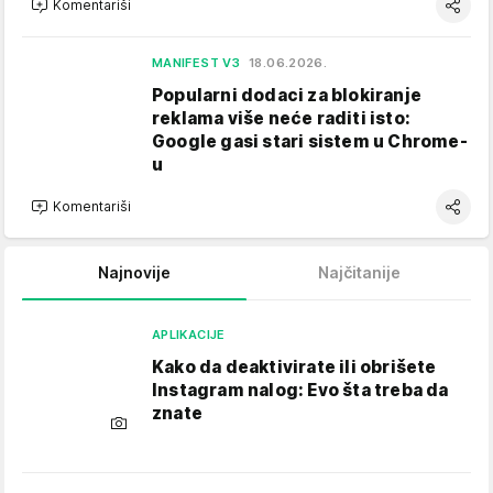
Komentariši
MANIFEST V3
18.06.2026.
Popularni dodaci za blokiranje
reklama više neće raditi isto:
Google gasi stari sistem u Chrome-
u
Komentariši
Najnovije
Najčitanije
APLIKACIJE
Kako da deaktivirate ili obrišete
Instagram nalog: Evo šta treba da
znate