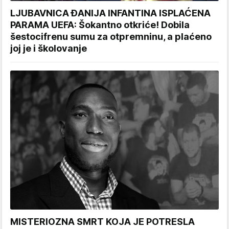
LJUBAVNICA ĐANIJA INFANTINA ISPLAĆENA
PARAMA UEFA: Šokantno otkriće! Dobila
šestocifrenu sumu za otpremninu, a plaćeno
joj je i školovanje
MISTERIOZNA SMRT KOJA JE POTRESLA