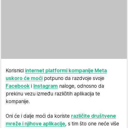
Korisnici
internet platformi kompanije Meta
uskoro će moći
potpuno da razdvoje svoje
Facebook
i
Instagram
naloge, odnosno da
prekinu vezu između različitih aplikacija te
kompanije.
Oni će i dalje moći da koriste
različite društvene
mreže i njihove aplikacije
, s tim što one neće više