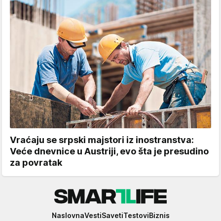
Vraćaju se srpski majstori iz inostranstva:
Veće dnevnice u Austriji, evo šta je presudino
za povratak
Smartlife
Naslovna
Vesti
Saveti
Testovi
Biznis