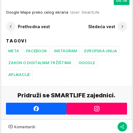
00:16
Google Mape preko celog ekrana
Izvor: SmartLife
Prethodna vest
Sledeća vest
TAGOVI
META
FACEBOOK
INSTAGRAM
EVROPSKA UNIJA
ZAKON O DIGITALNIM TRŽIŠTIMA
GOOGLE
APLIKACIJE
Pridruži se SMARTLIFE zajednici.
Komentariši