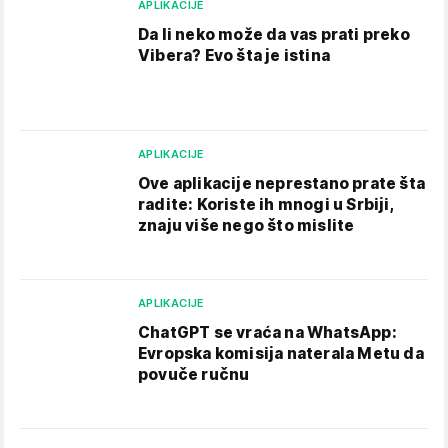
APLIKACIJE
Da li neko može da vas prati preko
Vibera? Evo šta je istina
APLIKACIJE
Ove aplikacije neprestano prate šta
radite: Koriste ih mnogi u Srbiji,
znaju više nego što mislite
APLIKACIJE
ChatGPT se vraća na WhatsApp:
Evropska komisija naterala Metu da
povuče ručnu