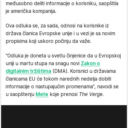
međusobno deliti informacije o korisniku, saopštila
je američka kompanija.
Ova odluka se, za sada, odnosi na korisnike iz
država članica Evropske unije i u vezi je sa novim
propisima koji uskoro počinju da važe.
"Odluka je doneta u svetlu činjenice da u Evropskoj
uniji u martu stupa na snagu novi
Zakon o
digitalnim tržištima
(DMA). Korisnici u državama
članicama EU će tokom narednih nedelja dobiti
informacije o nastupajućim promenama", navodi se
u saopštenju
Mete
koje prenosi
The Verge
.