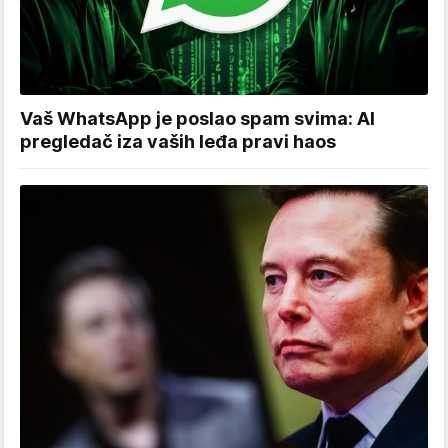
Vaš WhatsApp je poslao spam svima: AI
pregledač iza vaših leđa pravi haos