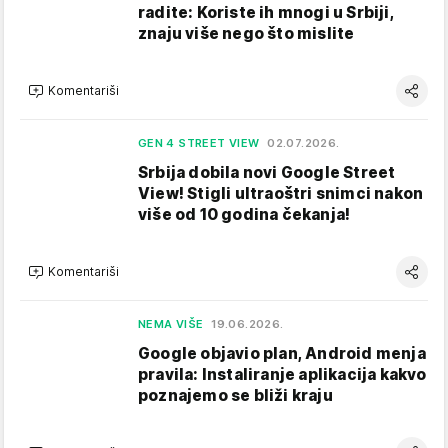
radite: Koriste ih mnogi u Srbiji,
znaju više nego što mislite
Komentariši
GEN 4 STREET VIEW
02.07.2026.
Srbija dobila novi Google Street
View! Stigli ultraoštri snimci nakon
više od 10 godina čekanja!
Komentariši
NEMA VIŠE
19.06.2026.
Google objavio plan, Android menja
pravila: Instaliranje aplikacija kakvo
poznajemo se bliži kraju