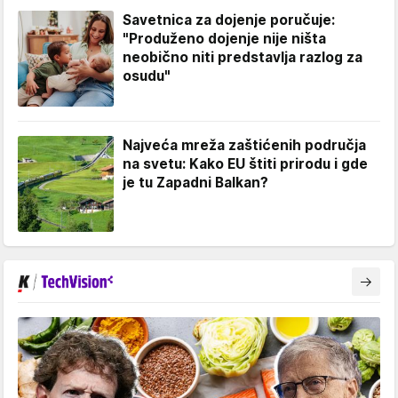
Savetnica za dojenje poručuje:
"Produženo dojenje nije ništa
neobično niti predstavlja razlog za
osudu"
Najveća mreža zaštićenih područja
na svetu: Kako EU štiti prirodu i gde
je tu Zapadni Balkan?