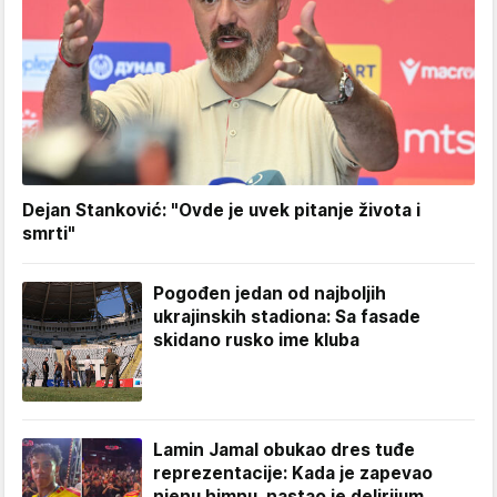
Dejan Stanković: "Ovde je uvek pitanje života i
smrti"
Pogođen jedan od najboljih
ukrajinskih stadiona: Sa fasade
skidano rusko ime kluba
Lamin Jamal obukao dres tuđe
reprezentacije: Kada je zapevao
njenu himnu, nastao je delirijum