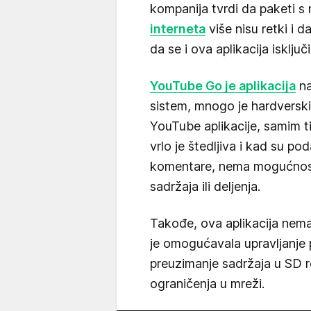
kompanija tvrdi da paketi s 
interneta
više nisu retki i d
da se i ova aplikacija isključi
YouTube Go je aplikacija
na
sistem, mnogo je hardversk
YouTube aplikacije, samim ti
vrlo je štedljiva i kad su pod
komentare, nema mogućnost 
sadržaja ili deljenja.
Takođe, ova aplikacija nema
je omogućavala upravljanje 
preuzimanje sadržaja u SD re
ograničenja u mreži.