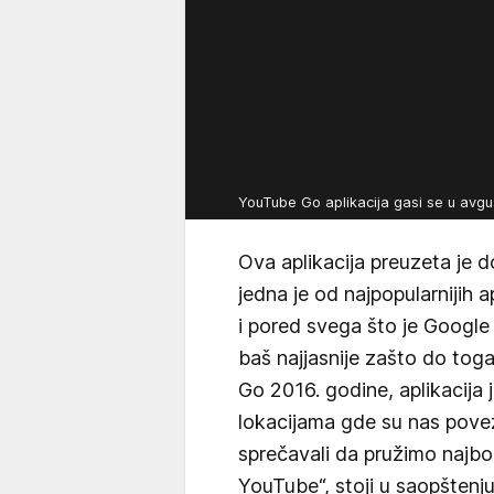
YouTube Go aplikacija gasi se u avg
Ova aplikacija preuzeta je d
jedna je od najpopularnijih 
i pored svega što je Google 
baš najjasnije zašto do tog
Go 2016. godine, aplikacija 
lokacijama gde su nas povez
sprečavali da pružimo najbolj
YouTube“, stoji u saopšten