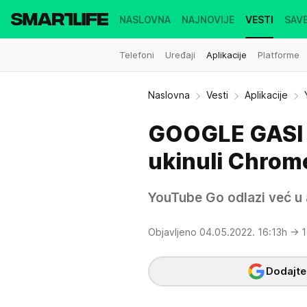
NASLOVNA
NAJNOVIJE
VESTI
SAVE
Telefoni
Uređaji
Aplikacije
Platforme
Naslovna
Vesti
Aplikacije
GOOGLE GASI L
ukinuli Chrom
YouTube Go odlazi već u 
Objavljeno 04.05.2022. 16:13h
→ 1
Dodajte