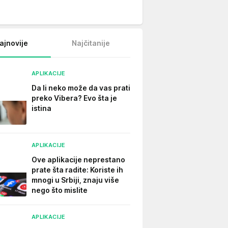
ajnovije
Najčitanije
APLIKACIJE
Da li neko može da vas prati
preko Vibera? Evo šta je
istina
APLIKACIJE
Ove aplikacije neprestano
prate šta radite: Koriste ih
mnogi u Srbiji, znaju više
nego što mislite
APLIKACIJE