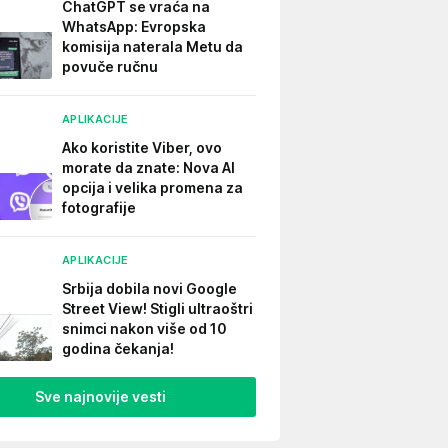
ChatGPT se vraća na
WhatsApp: Evropska
komisija naterala Metu da
povuče ručnu
APLIKACIJE
Ako koristite Viber, ovo
morate da znate: Nova AI
opcija i velika promena za
fotografije
APLIKACIJE
Srbija dobila novi Google
Street View! Stigli ultraoštri
snimci nakon više od 10
godina čekanja!
Sve najnovije vesti