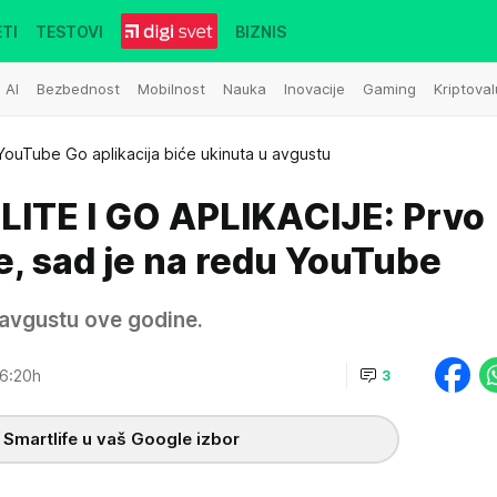
TI
TESTOVI
BIZNIS
AI
Bezbednost
Mobilnost
Nauka
Inovacije
Gaming
Kriptoval
YouTube Go aplikacija biće ukinuta u avgustu
ITE I GO APLIKACIJE: Prvo
e, sad je na redu YouTube
avgustu ove godine.
6:20h
3
 Smartlife u vaš Google izbor