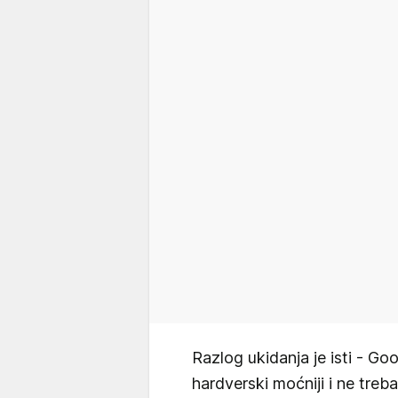
Razlog ukidanja je isti - Goo
hardverski moćniji i ne tre