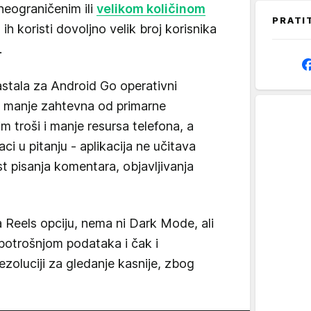
neograničenim ili
velikom količinom
PRATI
a ih koristi dovoljno velik broj korisnika
.
stala za Android Go operativni
i manje zahtevna od primarne
m troši i manje resursa telefona, a
aci u pitanju - aplikacija ne učitava
pisanja komentara, objavljivanja
 Reels opciju, nema ni Dark Mode, ali
potrošnjom podataka i čak i
zoluciji za gledanje kasnije, zbog