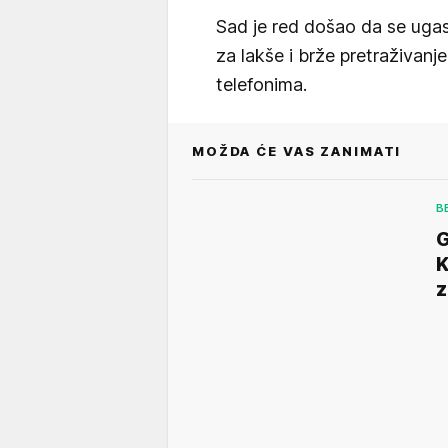
Sad je red došao da se ugas
za lakše i brže pretraživanj
telefonima.
MOŽDA ĆE VAS ZANIMATI
B
K
z