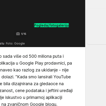
Pogledaj fotogaleriju
1/15
ustu
Foto: Google
o sada više od 500 miliona puta i
aplikacija u Google Play prodavnici, pa
naveo kao razlog za ukidanje - nije
a dolazi. “Kada smo lansirali YouTube
je bila dizajnirana za gledaoce na
anost, cene podataka i jeftini uređaji
e iskustvo u primarnoj aplikaciji
ju na zvaničnom Google blogu.