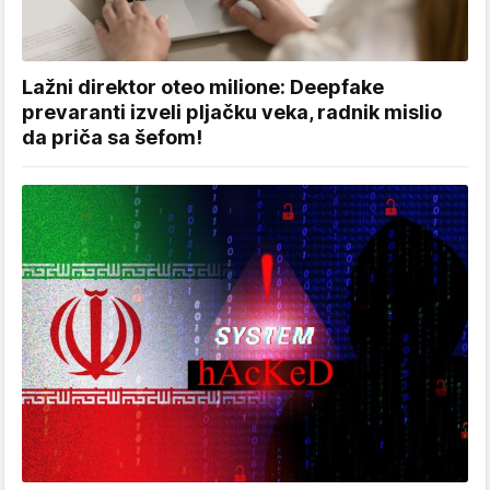
Lažni direktor oteo milione: Deepfake
prevaranti izveli pljačku veka, radnik mislio
da priča sa šefom!