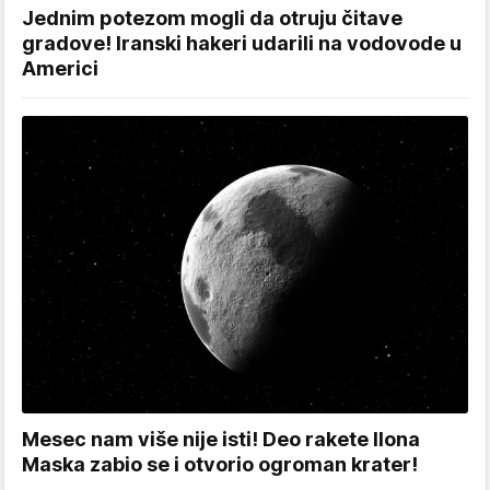
Jednim potezom mogli da otruju čitave
gradove! Iranski hakeri udarili na vodovode u
Americi
Mesec nam više nije isti! Deo rakete Ilona
Maska zabio se i otvorio ogroman krater!