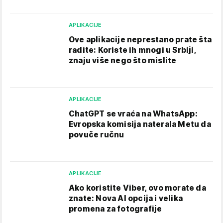
APLIKACIJE
Ove aplikacije neprestano prate šta
radite: Koriste ih mnogi u Srbiji,
znaju više nego što mislite
APLIKACIJE
ChatGPT se vraća na WhatsApp:
Evropska komisija naterala Metu da
povuče ručnu
APLIKACIJE
Ako koristite Viber, ovo morate da
znate: Nova AI opcija i velika
promena za fotografije