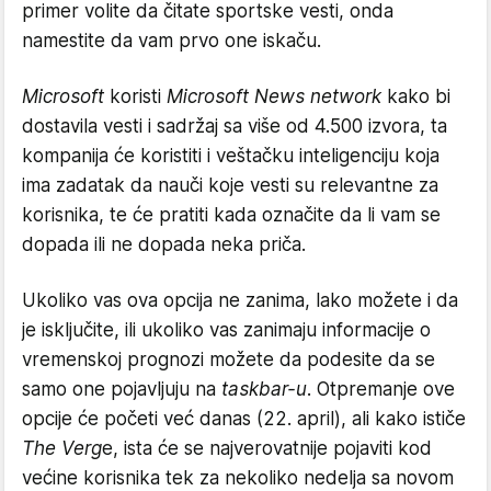
primer volite da čitate sportske vesti, onda
namestite da vam prvo one iskaču.
Microsoft
koristi
Microsoft News network
kako bi
dostavila vesti i sadržaj sa više od 4.500 izvora, ta
kompanija će koristiti i veštačku inteligenciju koja
ima zadatak da nauči koje vesti su relevantne za
korisnika, te će pratiti kada označite da li vam se
dopada ili ne dopada neka priča.
Ukoliko vas ova opcija ne zanima, lako možete i da
je isključite, ili ukoliko vas zanimaju informacije o
vremenskoj prognozi možete da podesite da se
samo one pojavljuju na
taskbar-u
. Otpremanje ove
opcije će početi već danas (22. april), ali kako ističe
The Verg
e, ista će se najverovatnije pojaviti kod
većine korisnika tek za nekoliko nedelja sa novom