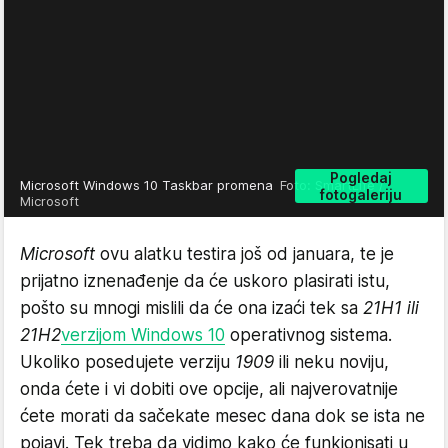
Pogledaj
Microsoft Windows 10 Taskbar promena
Foto: SmartLife /
fotogaleriju
Microsoft
Microsoft
ovu alatku testira još od januara, te je
prijatno iznenađenje da će uskoro plasirati istu,
pošto su mnogi mislili da će ona izaći tek sa
21H1 ili
21H2
verzijom Windows 10
operativnog sistema.
Ukoliko posedujete verziju
1909
ili neku noviju,
onda ćete i vi dobiti ove opcije, ali najverovatnije
ćete morati da sačekate mesec dana dok se ista ne
pojavi. Tek treba da vidimo kako će funkionisati u