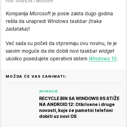
Foto: SmartLife / Microsoft
Kompanija
Microsoft
je posle zaista dugo godina
rešila da unapredi
Windows taskbar (traka
zadataka)
!
Već sada su počeli da otpremaju ovu novinu, te je
sasvim moguće da ste dobili novi
taskbar widget
ukoliko posedujete operativni sistem
Windows 10
.
MOŽDA ĆE VAS ZANIMATI:
APLIKACIJE
RECYCLE BIN SA WINDOWS 95 STIŽE
NA ANDROID 12: Otkrivene i druge
novosti, koje će pametni telefoni
dobiti uz novi OS