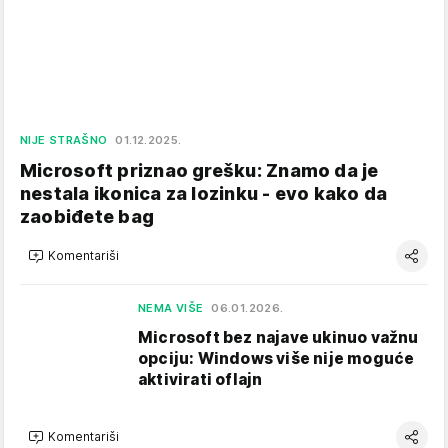
NIJE STRAŠNO
01.12.2025.
Microsoft priznao grešku: Znamo da je
nestala ikonica za lozinku - evo kako da
zaobiđete bag
Komentariši
NEMA VIŠE
06.01.2026.
Microsoft bez najave ukinuo važnu
opciju: Windows više nije moguće
aktivirati oflajn
Komentariši