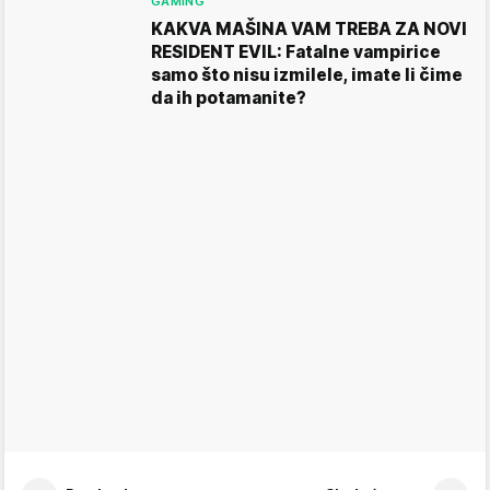
GAMING
KAKVA MAŠINA VAM TREBA ZA NOVI
RESIDENT EVIL: Fatalne vampirice
samo što nisu izmilele, imate li čime
da ih potamanite?