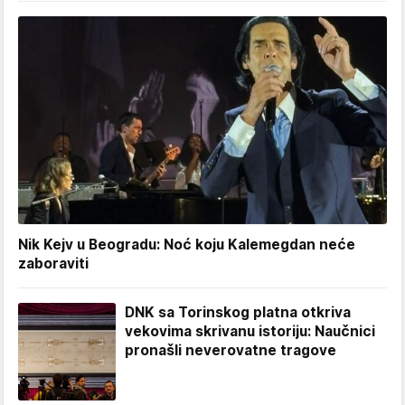
Nik Kejv u Beogradu: Noć koju Kalemegdan neće
zaboraviti
DNK sa Torinskog platna otkriva
vekovima skrivanu istoriju: Naučnici
pronašli neverovatne tragove