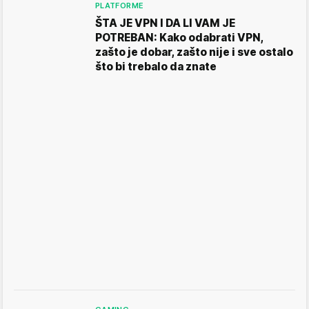
PLATFORME
ŠTA JE VPN I DA LI VAM JE
POTREBAN: Kako odabrati VPN,
zašto je dobar, zašto nije i sve ostalo
što bi trebalo da znate