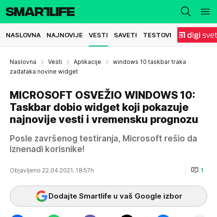
NASLOVNA
NAJNOVIJE
VESTI
SAVETI
TESTOVI
Naslovna
Vesti
Aplikacije
windows 10 taskbar traka
zadataka novine widget
MICROSOFT OSVEŽIO WINDOWS 10:
Taskbar dobio widget koji pokazuje
najnovije vesti i vremensku prognozu
Posle završenog testiranja, Microsoft rešio da
iznenadi korisnike!
Objavljeno 22.04.2021. 18:57h
1
Dodajte Smartlife u vaš Google izbor