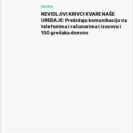
NAUKA
NEVIDLJIVI KRIVCI KVARE NAŠE
UREĐAJE: Prekidaju komunikaciju na
telefonima i računarima i izazovu i
100 grešaka dnevno