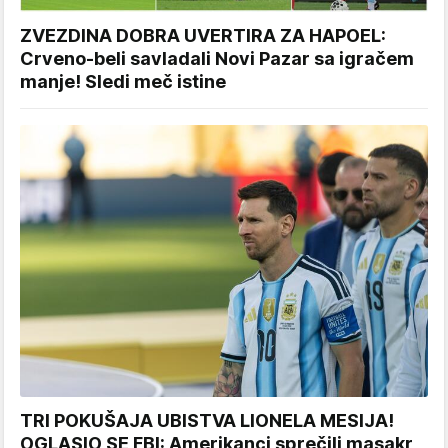
ZVEZDINA DOBRA UVERTIRA ZA HAPOEL:
Crveno-beli savladali Novi Pazar sa igračem
manje! Sledi meč istine
TRI POKUŠAJA UBISTVA LIONELA MESIJA!
OGLASIO SE FBI: Amerikanci sprečili masakr