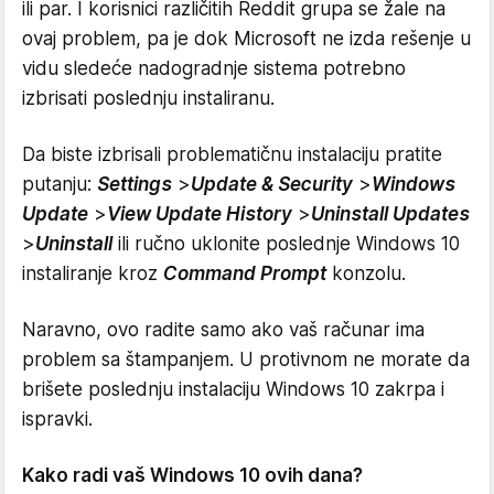
ili par. I korisnici različitih Reddit grupa se žale na
ovaj problem, pa je dok Microsoft ne izda rešenje u
vidu sledeće nadogradnje sistema potrebno
izbrisati poslednju instaliranu.
Da biste izbrisali problematičnu instalaciju pratite
putanju:
Settings
>
Update & Security
>
Windows
Update
>
View Update History
>
Uninstall Updates
>
Uninstall
ili ručno uklonite poslednje Windows 10
instaliranje kroz
Command Prompt
konzolu.
Naravno, ovo radite samo ako vaš računar ima
problem sa štampanjem. U protivnom ne morate da
brišete poslednju instalaciju Windows 10 zakrpa i
ispravki.
Kako radi vaš Windows 10 ovih dana?