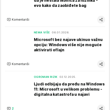
da je nestala ikonica za lozinku -
evo kako da zaobiđete bag
Komentariši
NEMA VIŠE
06.01.2026.
Microsoft bez najave ukinuo važnu
opciju: Windows više nije moguće
aktivirati oflajn
Komentariši
OGROMAN RIZIK
02.12.2025.
Ljudi odbijaju da pređu na Windows
11: Microsoft u velikom problemu -
digitalna katastrofa u najavi
2