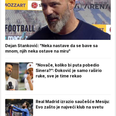
Dejan Stanković: "Neka nastave da se bave sa
mnom, njih neka ostave na miru"
"Novače, koliko bi puta pobedio
Sinera?": Đoković je samo raširio
ruke, sve je time rekao
Real Madrid izrazio saučešće Mesiju:
Evo zašto je najveći klub na svetu