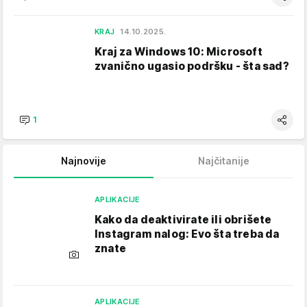
KRAJ
14.10.2025.
Kraj za Windows 10: Microsoft
zvanično ugasio podršku - šta sad?
1
Najnovije
Najčitanije
APLIKACIJE
Kako da deaktivirate ili obrišete
Instagram nalog: Evo šta treba da
znate
APLIKACIJE