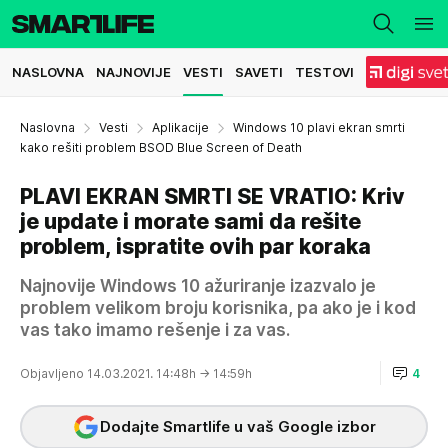
NASLOVNA
NAJNOVIJE
VESTI
SAVETI
TESTOVI
Naslovna
Vesti
Aplikacije
Windows 10 plavi ekran smrti
kako rešiti problem BSOD Blue Screen of Death
PLAVI EKRAN SMRTI SE VRATIO: Kriv
je update i morate sami da rešite
problem, ispratite ovih par koraka
Najnovije Windows 10 ažuriranje izazvalo je
problem velikom broju korisnika, pa ako je i kod
vas tako imamo rešenje i za vas.
Objavljeno 14.03.2021. 14:48h
→ 14:59h
4
Dodajte Smartlife u vaš Google izbor