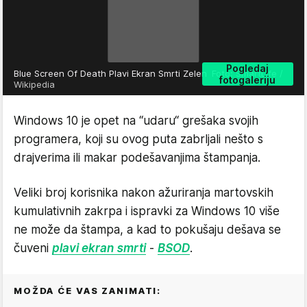
Pogledaj
Blue Screen Of Death Plavi Ekran Smrti Zelen
Foto: SmartLife /
fotogaleriju
Wikipedia
Windows 10 je opet na “udaru“ grešaka svojih
programera, koji su ovog puta zabrljali nešto s
drajverima ili makar podešavanjima štampanja.
Veliki broj korisnika nakon ažuriranja martovskih
kumulativnih zakrpa i ispravki za Windows 10 više
ne može da štampa, a kad to pokušaju dešava se
čuveni
plavi ekran smrti
-
BSOD
.
MOŽDA ĆE VAS ZANIMATI: