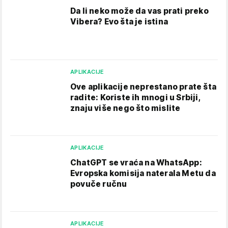
Da li neko može da vas prati preko
Vibera? Evo šta je istina
APLIKACIJE
Ove aplikacije neprestano prate šta
radite: Koriste ih mnogi u Srbiji,
znaju više nego što mislite
APLIKACIJE
ChatGPT se vraća na WhatsApp:
Evropska komisija naterala Metu da
povuče ručnu
APLIKACIJE