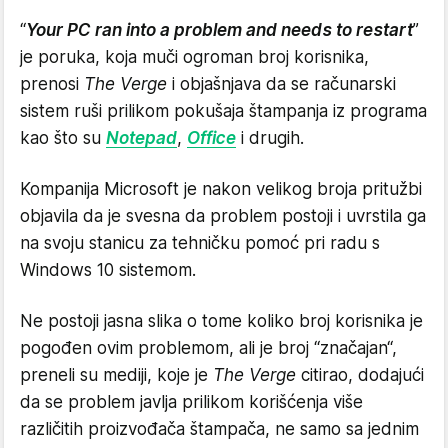
“
Your PC ran into a problem and needs to restart
”
je poruka, koja muči ogroman broj korisnika,
prenosi
The Verge
i objašnjava da se računarski
sistem ruši prilikom pokušaja štampanja iz programa
kao što su
Notepad
,
Office
i drugih.
Kompanija Microsoft je nakon velikog broja pritužbi
objavila da je svesna da problem postoji i uvrstila ga
na svoju stanicu za tehničku pomoć pri radu s
Windows 10 sistemom.
Ne postoji jasna slika o tome koliko broj korisnika je
pogođen ovim problemom, ali je broj “značajan“,
preneli su mediji, koje je
The Verge
citirao, dodajući
da se problem javlja prilikom korišćenja više
različitih proizvođača štampača, ne samo sa jednim