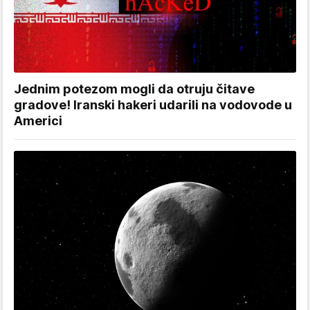
Jednim potezom mogli da otruju čitave
gradove! Iranski hakeri udarili na vodovode u
Americi