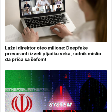
Lažni direktor oteo milione: Deepfake
prevaranti izveli pljačku veka, radnik mislio
da priča sa šefom!