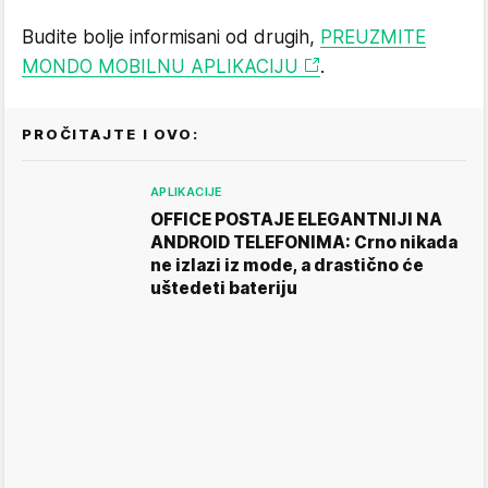
Budite bolje informisani od drugih,
PREUZMITE
MONDO MOBILNU APLIKACIJU
.
PROČITAJTE I OVO:
APLIKACIJE
OFFICE POSTAJE ELEGANTNIJI NA
ANDROID TELEFONIMA: Crno nikada
ne izlazi iz mode, a drastično će
uštedeti bateriju