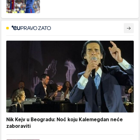
Nik Kejv u Beogradu: Noć koju Kalemegdan neće
zaboraviti