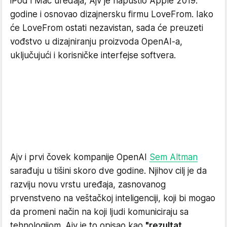
iPod i Mac uređaja, Ajv je napustio Apple 2019.
godine i osnovao dizajnersku firmu LoveFrom. Iako
će LoveFrom ostati nezavistan, sada će preuzeti
vođstvo u dizajniranju proizvoda OpenAI-a,
uključujući i korisničke interfejse softvera.
Ajv i prvi čovek kompanije OpenAI
Sem Altman
sarađuju u tišini skoro dve godine. Njihov cilj je da
razviju novu vrstu uređaja, zasnovanog
prvenstveno na veštačkoj inteligenciji, koji bi mogao
da promeni način na koji ljudi komuniciraju sa
tehnologijom. Ajv je to opisao kao
"rezultat