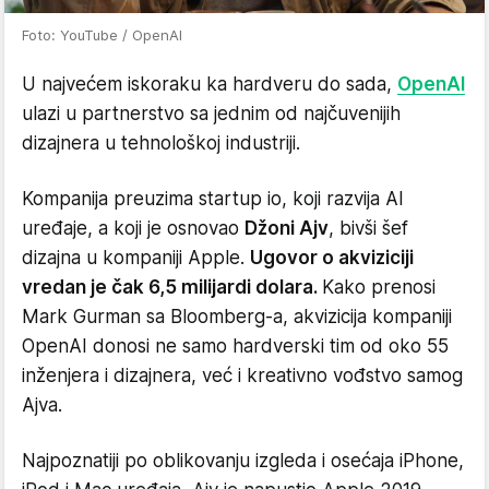
Foto: YouTube / OpenAI
U najvećem iskoraku ka hardveru do sada,
OpenAI
ulazi u partnerstvo sa jednim od najčuvenijih
dizajnera u tehnološkoj industriji.
Kompanija preuzima startup io, koji razvija AI
uređaje, a koji je osnovao
Džoni Ajv
, bivši šef
dizajna u kompaniji Apple.
Ugovor o akviziciji
vredan je čak 6,5 milijardi dolara.
Kako prenosi
Mark Gurman sa Bloomberg-a, akvizicija kompaniji
OpenAI donosi ne samo hardverski tim od oko 55
inženjera i dizajnera, već i kreativno vođstvo samog
Ajva.
Najpoznatiji po oblikovanju izgleda i osećaja iPhone,