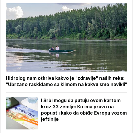
Hidrolog nam otkriva kakvo je "zdravlje" naših reka:
"Ubrzano raskidamo sa klimom na kakvu smo navikli"
I Srbi mogu da putuju ovom kartom
kroz 33 zemlje: Ko ima pravo na
popust i kako da obiđe Evropu vozom
jeftinije