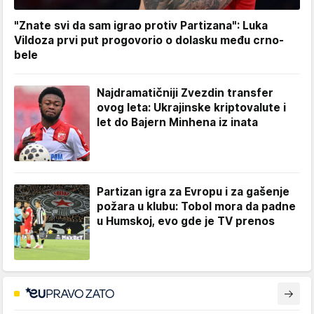
"Znate svi da sam igrao protiv Partizana": Luka
Vildoza prvi put progovorio o dolasku među crno-
bele
Najdramatičniji Zvezdin transfer
ovog leta: Ukrajinske kriptovalute i
let do Bajern Minhena iz inata
Partizan igra za Evropu i za gašenje
požara u klubu: Tobol mora da padne
u Humskoj, evo gde je TV prenos