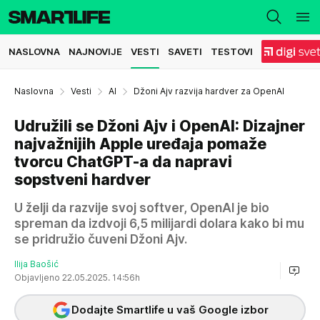
NASLOVNA
NAJNOVIJE
VESTI
SAVETI
TESTOVI
Naslovna
Vesti
AI
Džoni Ajv razvija hardver za OpenAI
Udružili se Džoni Ajv i OpenAI: Dizajner
najvažnijih Apple uređaja pomaže
tvorcu ChatGPT-a da napravi
sopstveni hardver
U želji da razvije svoj softver, OpenAI je bio
spreman da izdvoji 6,5 milijardi dolara kako bi mu
se pridružio čuveni Džoni Ajv.
Ilija Baošić
Objavljeno 22.05.2025. 14:56h
Dodajte Smartlife u vaš Google izbor