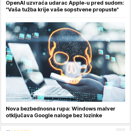
OpenAI uzvraća udarac Apple-u pred sudom:
"Vaša tužba krije vaše sopstvene propuste"
Nova bezbednosna rupa: Windows malver
otključava Google naloge bez lozinke