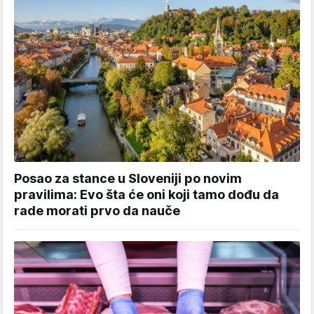
Posao za stance u Sloveniji po novim
pravilima: Evo šta će oni koji tamo dođu da
rade morati prvo da nauče