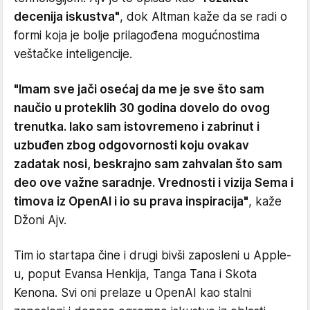
decenija iskustva"
, dok Altman kaže da se radi o
formi koja je bolje prilagođena mogućnostima
veštačke inteligencije.
"Imam sve jači osećaj da me je sve što sam
naučio u proteklih 30 godina dovelo do ovog
trenutka. Iako sam istovremeno i zabrinut i
uzbuđen zbog odgovornosti koju ovakav
zadatak nosi, beskrajno sam zahvalan što sam
deo ove važne saradnje. Vrednosti i vizija Sema i
timova iz OpenAI i io su prava inspiracija"
, kaže
Džoni Ajv.
Tim io startapa čine i drugi bivši zaposleni u Apple-
u, poput Evansa Henkija, Tanga Tana i Skota
Kenona. Svi oni prelaze u OpenAI kao stalni