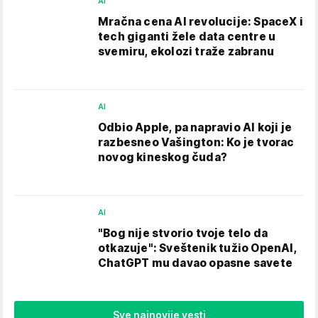
AI
Mračna cena AI revolucije: SpaceX i
tech giganti žele data centre u
svemiru, ekolozi traže zabranu
AI
Odbio Apple, pa napravio AI koji je
razbesneo Vašington: Ko je tvorac
novog kineskog čuda?
AI
"Bog nije stvorio tvoje telo da
otkazuje": Sveštenik tužio OpenAI,
ChatGPT mu davao opasne savete
Sve najnovije vesti