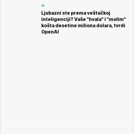
AI
Ljubazni ste prema veštačkoj
inteligenciji? Vaše "hvala" i "molim"
košta desetine miliona dolara, tvrdi
OpenAI