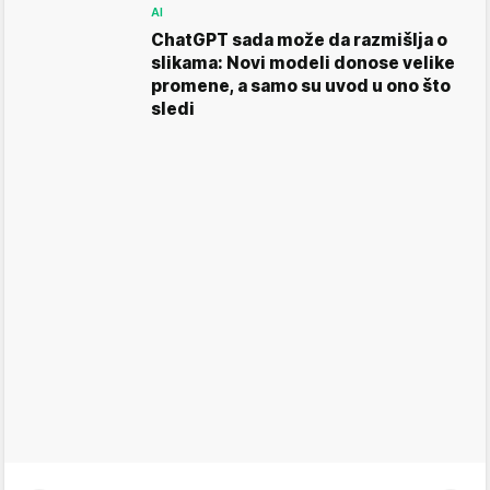
AI
ChatGPT sada može da razmišlja o
slikama: Novi modeli donose velike
promene, a samo su uvod u ono što
sledi