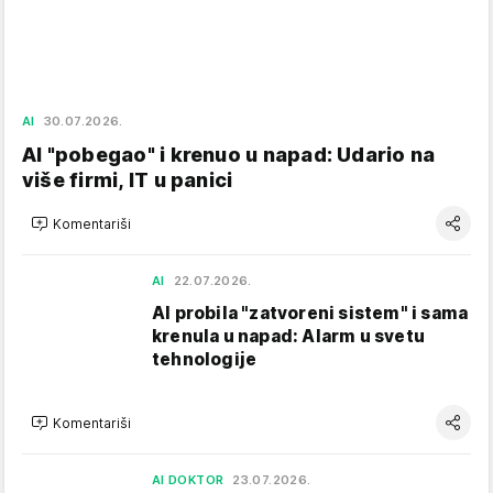
AI
30.07.2026.
AI "pobegao" i krenuo u napad: Udario na
više firmi, IT u panici
Komentariši
AI
22.07.2026.
AI probila "zatvoreni sistem" i sama
krenula u napad: Alarm u svetu
tehnologije
Komentariši
AI DOKTOR
23.07.2026.