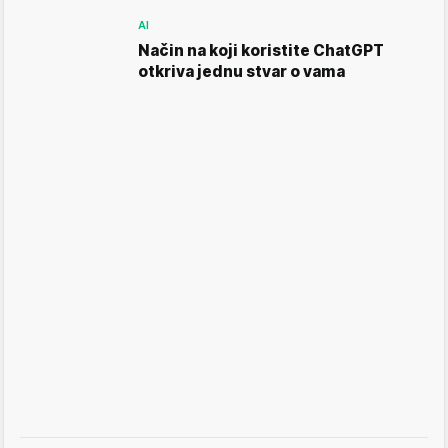
AI
Način na koji koristite ChatGPT
otkriva jednu stvar o vama