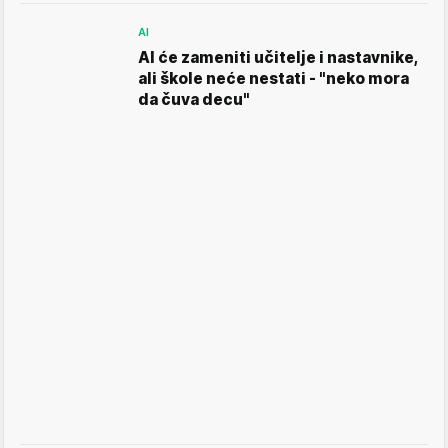
AI
AI će zameniti učitelje i nastavnike,
ali škole neće nestati - "neko mora
da čuva decu"