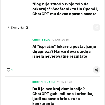
"Bog nije stvorio tvoje telo da
otkazuje": Sveštenik tužio OpenAI,
ChatGPT mu davao opasne savete
Komentariši
CRNO-BELO?
04.05.2026.
AI "isprašio" lekare u postavljanju
dijagnoza? Harvardova studija
iznela neverovatne rezultate
1
KORISNICI JASNI
11.05.2026.
Da li je ovo kraj dominacije?
ChatGPT gubi milione korisnika,
ljudi masovno hrle u ruke
konkurenta