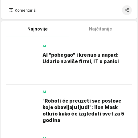
Komentariši
Najnovije
Najčitanije
AI
AI "pobegao" i krenuo u napad:
Udario na više firmi, IT u panici
AI
"Roboti će preuzeti sve poslove
koje obavljaju ljudi": Ilon Mask
otkrio kako će izgledati svet za 5
godina