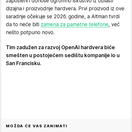
zaposleni i donose ogromno iskustvo iz oblasti
dizajna i proizvodnje hardvera. Prvi proizvod iz ove
saradnje očekuje se 2026. godine, a Altman tvrdi
da to neće biti
zamena za pametne telefone
, već
nešto potpuno novo.
Tim zadužen za razvoj OpenAI hardvera biće
smešten u postojećem sedištu kompanije io u
San Francisku.
MOŽDA ĆE VAS ZANIMATI