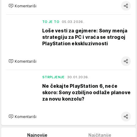
Komentariši
TO JE TO
05.03.2026.
Loše vesti za gejmere: Sony menja
strategiju za PC i vraća se strogoj
PlayStation ekskluzivnosti
Komentariši
STRPLJENJE
30.01.2026.
Ne čekajte PlayStation 6, neće
skoro: Sony ozbiljno odlaže planove
za novu konzolu?
Komentariši
Najnovije
Najčitanije