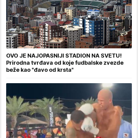
OVO JE NAJOPASNIJI STADION NA SVETU!
Prirodna tvrđava od koje fudbalske zvezde
beže kao "đavo od krsta"