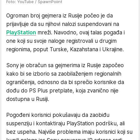
Foto: YouTube / SpawnPoiint
Ogroman broj gejmera iz Rusije počeo je da
prijavljuje da su njihovi nalozi suspendovani na
PlayStation
mreži. Navodno, ovaj talas pogađa i
one koji su svoje naloge registrovali u drugim
regionima, poput Turske, Kazahstana i Ukrajine.
Sony je obračun sa gejmerima iz Rusije započeo
kako bi se izborio sa zaobilaženjem regionalnih
ograničenja, odnosno da bi sprečio korisnike da
dođu do PS Plus pretplate, koja zvanično nije
dostupna u Rusiji.
Pogođeni korisnici pokušavaju da zaobiđu
suspenziju i kontaktiraju PlayStation podršku, ali
bez uspeha. Najviše problema imaju korisnici koji su