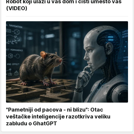
Robot koji ulazi u vaš dom i čisti umesto vas
(VIDEO)
"Pametniji od pacova - ni blizu": Otac
veštačke inteligencije razotkriva veliku
zabludu o GhatGPT