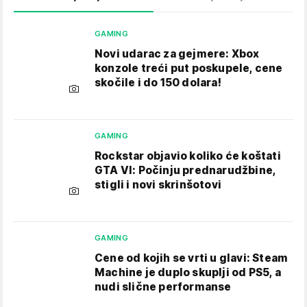
GAMING
Novi udarac za gejmere: Xbox
konzole treći put poskupele, cene
skočile i do 150 dolara!
GAMING
Rockstar objavio koliko će koštati
GTA VI: Počinju prednarudžbine,
stigli i novi skrinšotovi
GAMING
Cene od kojih se vrti u glavi: Steam
Machine je duplo skuplji od PS5, a
nudi slične performanse