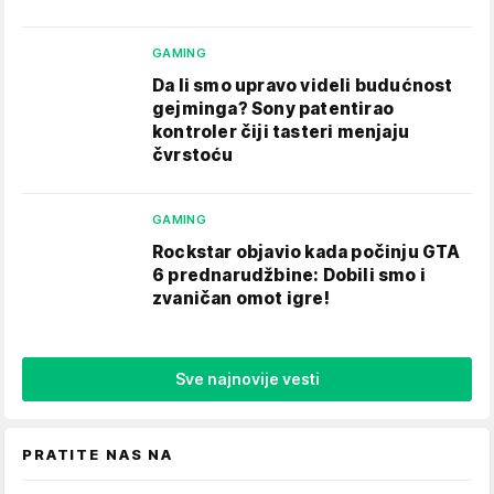
GAMING
Da li smo upravo videli budućnost
gejminga? Sony patentirao
kontroler čiji tasteri menjaju
čvrstoću
GAMING
Rockstar objavio kada počinju GTA
6 prednarudžbine: Dobili smo i
zvaničan omot igre!
Sve najnovije vesti
PRATITE NAS NA