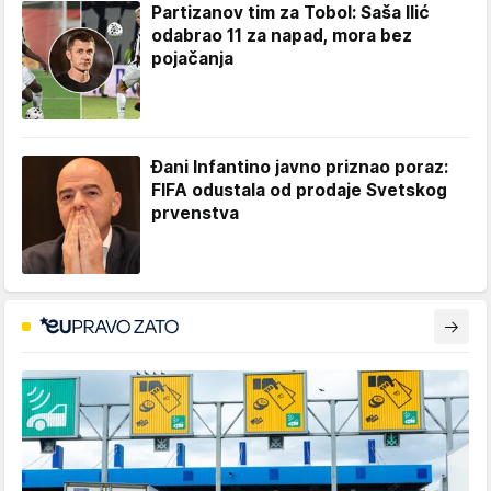
Partizanov tim za Tobol: Saša Ilić
odabrao 11 za napad, mora bez
pojačanja
Đani Infantino javno priznao poraz:
FIFA odustala od prodaje Svetskog
prvenstva