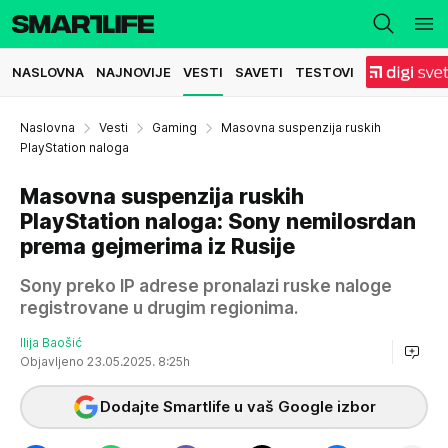
NASLOVNA
NAJNOVIJE
VESTI
SAVETI
TESTOVI
Naslovna
Vesti
Gaming
Masovna suspenzija ruskih
PlayStation naloga
Masovna suspenzija ruskih
PlayStation naloga: Sony nemilosrdan
prema gejmerima iz Rusije
Sony preko IP adrese pronalazi ruske naloge
registrovane u drugim regionima.
Ilija Baošić
Objavljeno 23.05.2025. 8:25h
Dodajte Smartlife u vaš Google izbor