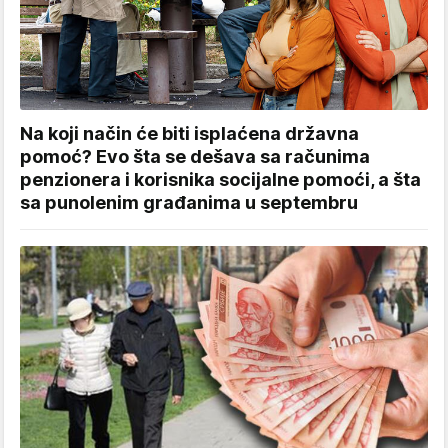
Na koji način će biti isplaćena državna
pomoć? Evo šta se dešava sa računima
penzionera i korisnika socijalne pomoći, a šta
sa punolenim građanima u septembru