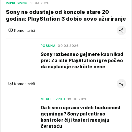
IMPRESIVNO
18.03.2026.
Sony ne odustaje od konzole stare 20
godina: PlayStation 3 dobio novo ažuriranje
Komentariši
POBUNA
09.03.2026.
Sony razbesneo gejmere kao nikad
pre: Za iste PlayStation igre počeo
da naplaćuje različite cene
Komentariši
MEKO, TVRDO
19.06.2026.
Da li smo upravo videli budućnost
gejminga? Sony patentirao
kontroler čiji tasteri menjaju
čvrstoću