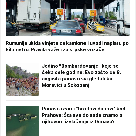
Rumunija ukida vinjete za kamione i uvodi naplatu po
kilometru: Pravila važe i za srpske vozače
Jedino "Bombardovanje" koje se
čeka cele godine: Evo zašto će 8.
avgusta ponovo svi gledati ka
Moravici u Sokobanji
Ponovo izvirili "brodovi duhovi" kod
Prahova: Šta sve do sada znamo o
njihovom izvlačenju iz Dunava?