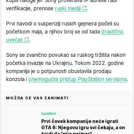
kupili naloge jer Sony proverava IP adrese radi
verifikacije, prenose
ruski mediji
.
Prvi navodi o suspenziji ruskih gejmera počeli su
početkom maja, a njihov broj se od tada
drastično
uvećao
.
Sony se zvanično povukao sa ruskog tržišta nakon
početka invazije na Ukrajinu. Tokom 2022. godine
kompanija je u potpunosti obustavila prodaju
konzola i
onemogućila pristup PlayStation servisima
.
MOŽDA ĆE VAS ZANIMATI
GAMING
Prvi čovek kompanije neće igrati
GTA 6: Njegovu igru svi čekaju, a on
tvrdi da "nije gejmer"