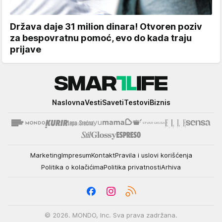
Država daje 31 milion dinara! Otvoren poziv
za bespovratnu pomoć, evo do kada traju
prijave
Smartlife
Naslovna
Vesti
Saveti
Testovi
Biznis
Marketing
Impresum
Kontakt
Pravila i uslovi korišćenja
Politika o kolačićima
Politika privatnosti
Arhiva
© 2026. MONDO, Inc. Sva prava zadržana.