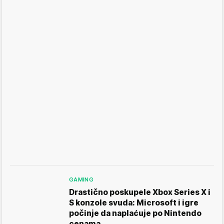
GAMING
Drastično poskupele Xbox Series X i
S konzole svuda: Microsoft i igre
počinje da naplaćuje po Nintendo
cenama