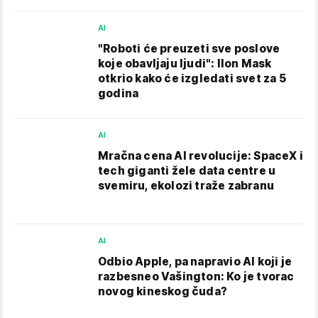
AI
"Roboti će preuzeti sve poslove
koje obavljaju ljudi": Ilon Mask
otkrio kako će izgledati svet za 5
godina
AI
Mračna cena AI revolucije: SpaceX i
tech giganti žele data centre u
svemiru, ekolozi traže zabranu
AI
Odbio Apple, pa napravio AI koji je
razbesneo Vašington: Ko je tvorac
novog kineskog čuda?