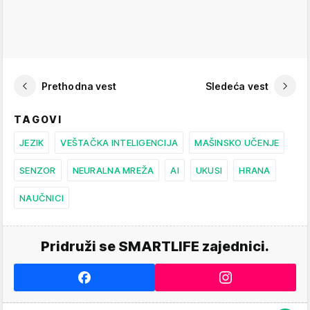
Prethodna vest
Sledeća vest
TAGOVI
JEZIK
VEŠTAČKA INTELIGENCIJA
MAŠINSKO UČENJE
SENZOR
NEURALNA MREŽA
AI
UKUSI
HRANA
NAUČNICI
Pridruži se SMARTLIFE zajednici.