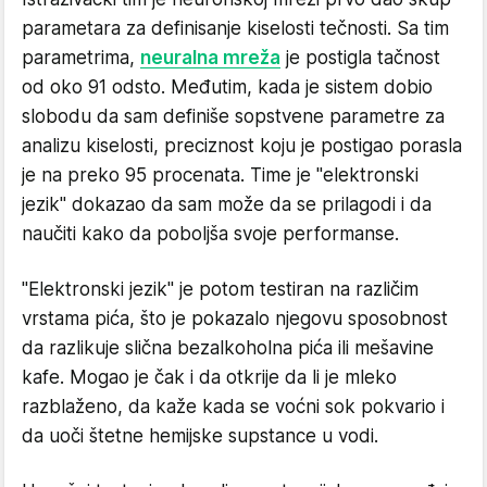
parametara za definisanje kiselosti tečnosti. Sa tim
parametrima,
neuralna mreža
je postigla tačnost
od oko 91 odsto. Međutim, kada je sistem dobio
slobodu da sam definiše sopstvene parametre za
analizu kiselosti, preciznost koju je postigao porasla
je na preko 95 procenata. Time je "elektronski
jezik" dokazao da sam može da se prilagodi i da
naučiti kako da poboljša svoje performanse.
"Elektronski jezik" je potom testiran na različim
vrstama pića, što je pokazalo njegovu sposobnost
da razlikuje slična bezalkoholna pića ili mešavine
kafe. Mogao je čak i da otkrije da li je mleko
razblaženo, da kaže kada se voćni sok pokvario i
da uoči štetne hemijske supstance u vodi.