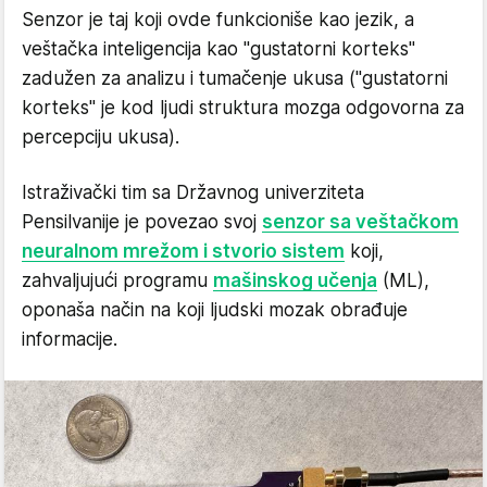
Senzor je taj koji ovde funkcioniše kao jezik, a
veštačka inteligencija kao "gustatorni korteks"
zadužen za analizu i tumačenje ukusa ("gustatorni
korteks" je kod ljudi struktura mozga odgovorna za
percepciju ukusa).
Istraživački tim sa Državnog univerziteta
Pensilvanije je povezao svoj
senzor sa veštačkom
neuralnom mrežom i stvorio sistem
koji,
zahvaljujući programu
mašinskog učenja
(ML),
oponaša način na koji ljudski mozak obrađuje
informacije.