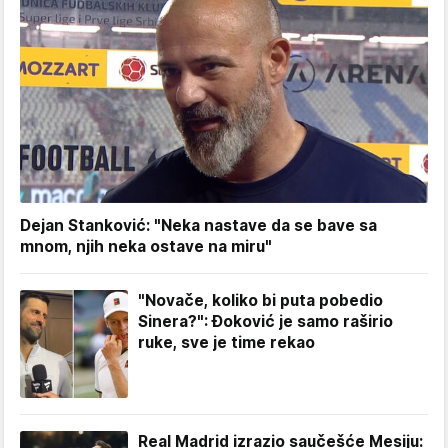
Dejan Stanković: "Neka nastave da se bave sa
mnom, njih neka ostave na miru"
"Novače, koliko bi puta pobedio
Sinera?": Đoković je samo raširio
ruke, sve je time rekao
Real Madrid izrazio saučešće Mesiju: