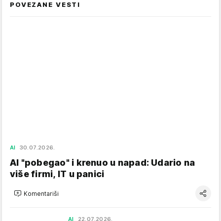
POVEZANE VESTI
AI
30.07.2026.
AI "pobegao" i krenuo u napad: Udario na
više firmi, IT u panici
Komentariši
AI
22.07.2026.