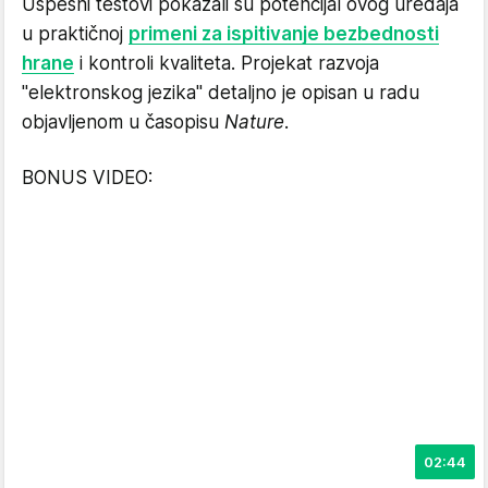
Uspešni testovi pokazali su potencijal ovog uređaja
u praktičnoj
primeni za ispitivanje bezbednosti
hrane
i kontroli kvaliteta. Projekat razvoja
"elektronskog jezika" detaljno je opisan u radu
objavljenom u časopisu
Nature
.
BONUS VIDEO:
02:44