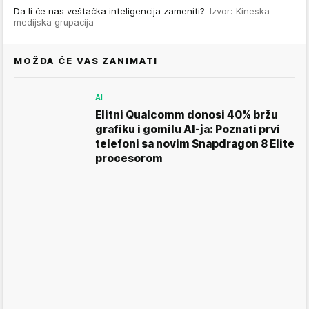
Da li će nas veštačka inteligencija zameniti?
Izvor: Kineska
medijska grupacija
MOŽDA ĆE VAS ZANIMATI
AI
Elitni Qualcomm donosi 40% bržu
grafiku i gomilu AI-ja: Poznati prvi
telefoni sa novim Snapdragon 8 Elite
procesorom