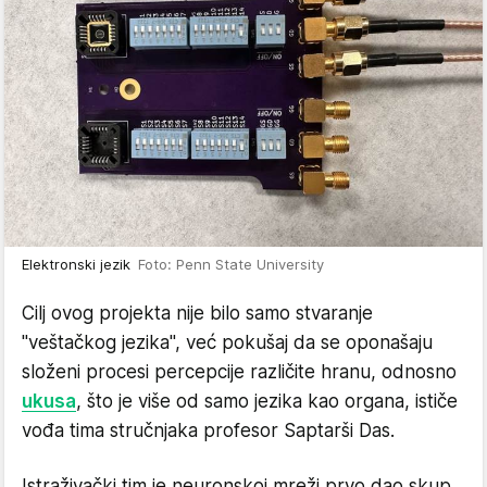
Elektronski jezik
Foto: Penn State University
Cilj ovog projekta nije bilo samo stvaranje
"veštačkog jezika", već pokušaj da se oponašaju
složeni procesi percepcije različite hranu, odnosno
ukusa
, što je više od samo jezika kao organa, ističe
vođa tima stručnjaka profesor Saptarši Das.
Istraživački tim je neuronskoj mreži prvo dao skup