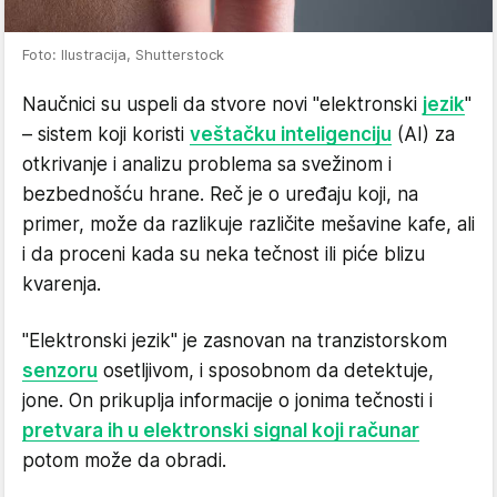
Foto: Ilustracija, Shutterstock
Naučnici su uspeli da stvore novi "elektronski
jezik
"
– sistem koji koristi
veštačku inteligenciju
(AI) za
otkrivanje i analizu problema sa svežinom i
bezbednošću hrane. Reč je o uređaju koji, na
primer, može da razlikuje različite mešavine kafe, ali
i da proceni kada su neka tečnost ili piće blizu
kvarenja.
"Elektronski jezik" je zasnovan na tranzistorskom
senzoru
osetljivom, i sposobnom da detektuje,
jone. On prikuplja informacije o jonima tečnosti i
pretvara ih u elektronski signal koji računar
potom može da obradi.