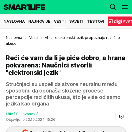
NASLOVNA
NAJNOVIJE
VESTI
SAVETI
TESTOVI
Naslovna
Vesti
AI
elektronski jezik prepoznaje različite
ukuse
Reći će vam da li je piće dobro, a hrana
pokvarena: Naučnici stvorili
"elektronski jezik"
Stručnjaci su uspeli da stvore neuralnu mrežu
sposobnu da oponaša složene procese
percepcije različitih ukusa, što je više od samo
jezika kao organa
Miloš B. Jovanović
Objavljeno 23.10.2024. 15:26h