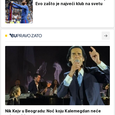
Evo zašto je najveći klub na svetu
Nik Kejv u Beogradu: Noć koju Kalemegdan neće