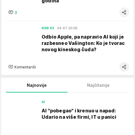
godina
3
KIMI K3
24.07.2026.
Odbio Apple, pa napravio AI koji je
razbesneo Vašington: Ko je tvorac
novog kineskog čuda?
Komentariši
Najnovije
Najčitanije
AI
AI "pobegao" i krenuo u napad:
Udario na više firmi, IT u panici