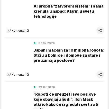
AI probila "zatvoreni sistem" i sama
krenula u napad: Alarm u svetu
tehnologije
Komentariši
AI
07.07.2026.
Japan ima plan za 10 miliona robota:
Stižu u bolnice i domove za stare i
preuzimaju poslove?
Komentariši
AI
29.07.2026.
"Roboti će preuzeti sve poslove
koje obavljaju ljudi": Ilon Mask
otkrio kako će izgledati svet za 5