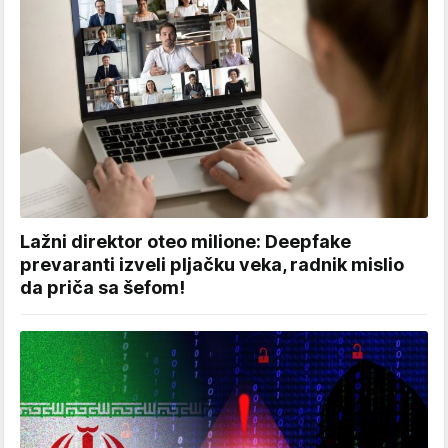
Lažni direktor oteo milione: Deepfake
prevaranti izveli pljačku veka, radnik mislio
da priča sa šefom!