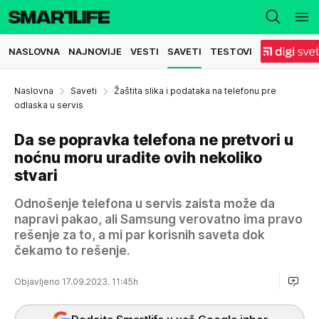
NASLOVNA
NAJNOVIJE
VESTI
SAVETI
TESTOVI
Naslovna
Saveti
Žaštita slika i podataka na telefonu pre
odlaska u servis
Da se popravka telefona ne pretvori u
noćnu moru uradite ovih nekoliko
stvari
Odnošenje telefona u servis zaista može da
napravi pakao, ali Samsung verovatno ima pravo
rešenje za to, a mi par korisnih saveta dok
čekamo to rešenje.
Objavljeno 17.09.2023. 11:45h