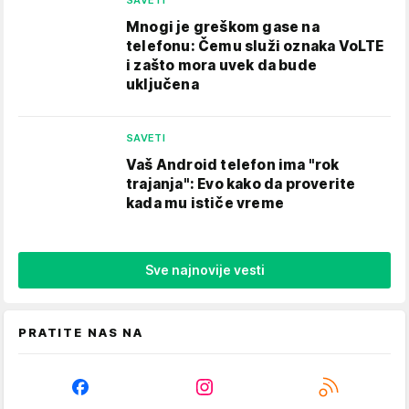
Mnogi je greškom gase na
telefonu: Čemu služi oznaka VoLTE
i zašto mora uvek da bude
uključena
SAVETI
Vaš Android telefon ima "rok
trajanja": Evo kako da proverite
kada mu ističe vreme
Sve najnovije vesti
PRATITE NAS NA