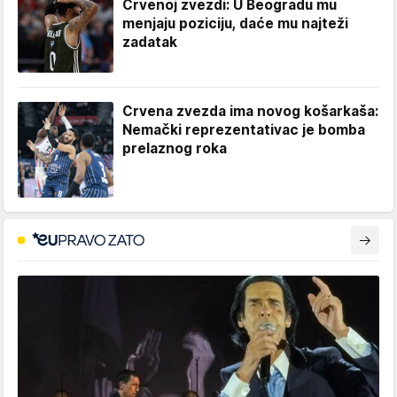
Crvenoj zvezdi: U Beogradu mu
menjaju poziciju, daće mu najteži
zadatak
Crvena zvezda ima novog košarkaša:
Nemački reprezentativac je bomba
prelaznog roka