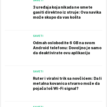
SAVETI
3 uređaja koja nikada ne smete
gasiti direktno iz struje: Ova navika
može skupo da vas košta
SAVETI
Odmah oslobodite 6 GB na svom
Android telefonu: Dovoljno je samo
da deaktivirate ovu aplikaciju
SAVETI
Ruter i viralni trik sa novčićem: Da li
metalna kovanica stvarno može da
pojača loš Wi-Fi signal?
SAVETI