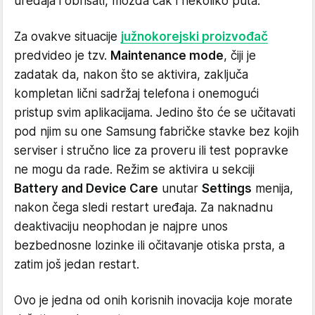
uređaja i obrisati, možda čak i nekoliko puta.
Za ovakve situacije
južnokorejski proizvođač
predvideo je tzv.
Maintenance mode
, čiji je
zadatak da, nakon što se aktivira, zaključa
kompletan lični sadržaj telefona i onemogući
pristup svim aplikacijama. Jedino što će se učitavati
pod njim su one Samsung fabričke stavke bez kojih
serviser i stručno lice za proveru ili test popravke
ne mogu da rade. Režim se aktivira u sekciji
Battery and Device Care
unutar
Settings
menija,
nakon čega sledi restart uređaja. Za naknadnu
deaktivaciju neophodan je najpre unos
bezbednosne lozinke ili očitavanje otiska prsta, a
zatim još jedan restart.
Ovo je jedna od onih korisnih inovacija koje morate