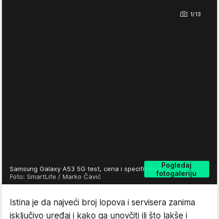
1/13
Pogledaj
Samsung Galaxy A53 5G test, cena i specifikacije
fotogaleriju
Foto: SmartLife / Marko Čavić
Istina je da najveći broj lopova i servisera zanima
isključivo uređaj i kako ga unovčiti ili što lakše i