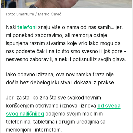
Foto: SmartLife / Marko Čavić
Naši
telefoni
znaju više o nama od nas samih... jer,
mi ponekad zaboravimo, ali memorija ostaje
ispunjena raznim stvarima koje vrlo lako mogu da
nas podsete čak i na to što smo svesno ili još gore -
nesvesno zaboravili, a neki i potisnuli iz svojih glava.
Iako odavno izlizana, ova novinarska fraza nije
došla bez debelog iskustva i dokaza iz prakse.
Jer, zaista, ko zna šta sve svakodnevnim
korišćenjem otkrivamo i iznova i iznova
od svega
svog najličnijeg
odajemo svojim mobilnim
telefonima, tabletima i drugim uređajima sa
memorijom i internetom.