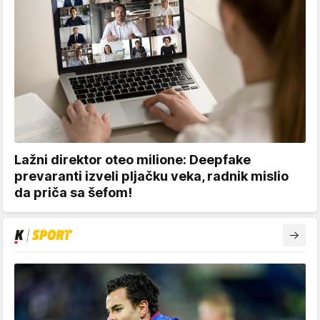
Lažni direktor oteo milione: Deepfake
prevaranti izveli pljačku veka, radnik mislio
da priča sa šefom!