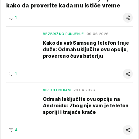
kako da proverite kada mu ističe vreme
1
BEZBRIŽNO PUNJENJE
09.06.2026.
Kako da vaš Samsung telefon traje
duže: Odmah uključite ovu opciju,
provereno čuva bateriju
1
VIRTUELNI RAM
28.04.2026.
Odmah isključite ovu opciju na
Androidu: Zbog nje vam je telefon
sporiji i trajaće kraće
4