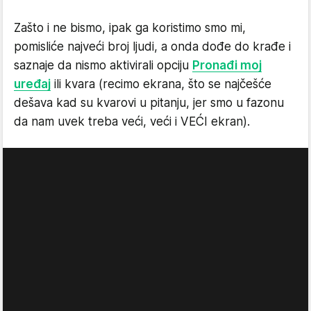
Zašto i ne bismo, ipak ga koristimo smo mi,
pomisliće najveći broj ljudi, a onda dođe do krađe i
saznaje da nismo aktivirali opciju
Pronađi moj
uređaj
ili kvara (recimo ekrana, što se najčešće
dešava kad su kvarovi u pitanju, jer smo u fazonu
da nam uvek treba veći, veći i VEĆI ekran).