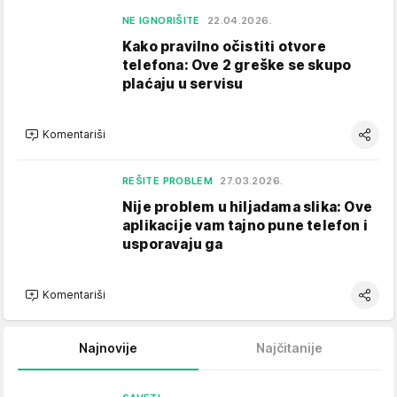
NE IGNORIŠITE
22.04.2026.
Kako pravilno očistiti otvore
telefona: Ove 2 greške se skupo
plaćaju u servisu
Komentariši
REŠITE PROBLEM
27.03.2026.
Nije problem u hiljadama slika: Ove
aplikacije vam tajno pune telefon i
usporavaju ga
Komentariši
Najnovije
Najčitanije