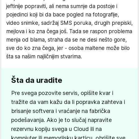
jeftinije popraviti, ali nema sumnje da postoje i
pojedinci koji bi da bace pogled na fotografije,
video snimke, sadržaj SMS poruka, drugih prepiski,
mejlova i ko zna čega još. Tada se raspon problema
menja od blama, straha da se ne desi nešto gore,
sve do ko zna čega, jer - osoba maltene može bilo
šta sa našim najličnijim stvarima.
Šta da uradite
Pre svega pozovite servis, opišite kvar i
tražite da vam kažu da li popravka zahteva i
brisanje softvera i vraćanje na fabrička
podešavanja. Ako je to slučaj napravite
rezervnu kopiju svega u Cloud ili na
kompjuter ili memorijsku karticu, obrišite sve