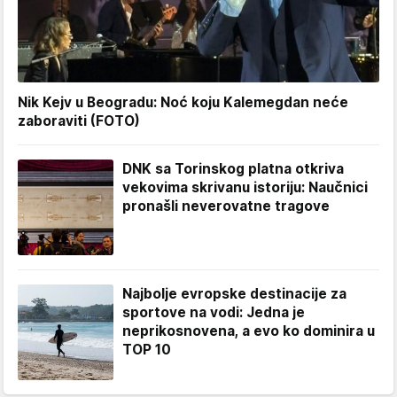
Nik Kejv u Beogradu: Noć koju Kalemegdan neće
zaboraviti (FOTO)
DNK sa Torinskog platna otkriva
vekovima skrivanu istoriju: Naučnici
pronašli neverovatne tragove
Najbolje evropske destinacije za
sportove na vodi: Jedna je
neprikosnovena, a evo ko dominira u
TOP 10