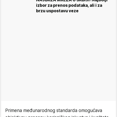
izbor za prenos podataka, ali i za
brzu uspostavu veze
Primena međunarodnog standarda omogućava