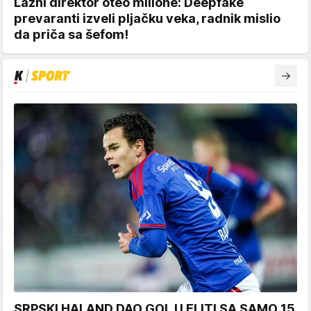
Lažni direktor oteo milione: Deepfake
prevaranti izveli pljačku veka, radnik mislio
da priča sa šefom!
SRPSKI HALAND DAO GOL U ELITI SA SAMO 15