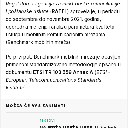
Regulatorna agencija za elektronske komunikacije
i poštanske usluge
(
RATEL
) sprovela je, u periodu
od septembra do novembra 2021. godine,
uporedna merenja i analizu parametara kvaliteta
usluga u mobilnim komunikacionim mrežama
(Benchmark mobilnih mreža).
Po prvi put, Benchmark mobilnih mreža je obavljen
primenom standardizovane metodologije opisane u
dokumentu
ETSI TR 103 559 Annex A
(
ETSI -
European Telecommunications Standards
Institute
).
MOŽDA ĆE VAS ZANIMATI
TESTOVI
NAJBRŽA MREŽA U SRBIJI: Najbolji