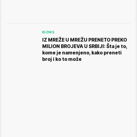
BIZNIS
IZ MREŽE U MREŽU PRENETO PREKO
MILION BROJEVA U SRBIJI: Šta je to,
kome je namenjeno, kako preneti
broj i ko to može