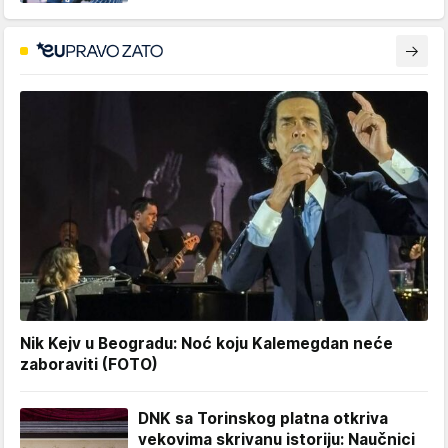
Nik Kejv u Beogradu: Noć koju Kalemegdan neće
zaboraviti (FOTO)
DNK sa Torinskog platna otkriva
vekovima skrivanu istoriju: Naučnici