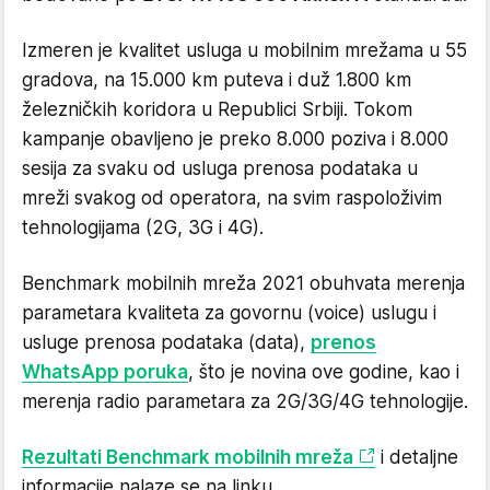
Izmeren je kvalitet usluga u mobilnim mrežama u 55
gradova, na 15.000 km puteva i duž 1.800 km
železničkih koridora u Republici Srbiji. Tokom
kampanje obavljeno je preko 8.000 poziva i 8.000
sesija za svaku od usluga prenosa podataka u
mreži svakog od operatora, na svim raspoloživim
tehnologijama (2G, 3G i 4G).
Benchmark mobilnih mreža 2021 obuhvata merenja
parametara kvaliteta za govornu (voice) uslugu i
usluge prenosa podataka (data),
prenos
WhatsApp poruka
, što je novina ove godine, kao i
merenja radio parametara za 2G/3G/4G tehnologije.
Rezultati Benchmark mobilnih mreža
i detaljne
informacije nalaze se na linku.