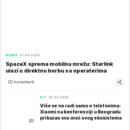
BIZNIS
07.08.2026.
SpaceX sprema mobilnu mrežu: Starlink
ulazi u direktnu borbu sa operaterima
Komentariši
IOT
20.05.2026.
Više se ne radi samo o telefonima:
Xiaomi na konferenciji u Beogradu
prikazao svu moć svog ekosistema