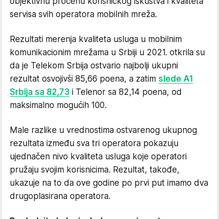
objektivnu procenu korisničkog iskustva i kvaliteta
servisa svih operatora mobilnih mreža.
Rezultati merenja kvaliteta usluga u mobilnim
komunikacionim mrežama u Srbiji u 2021. otkrila su
da je Telekom Srbija ostvario najbolji ukupni
rezultat osvojivši 85,66 poena, a zatim
slede A1
Srbija sa 82,73
i Telenor sa 82,14 poena, od
maksimalno mogućih 100.
Male razlike u vrednostima ostvarenog ukupnog
rezultata između sva tri operatora pokazuju
ujednačen nivo kvaliteta usluga koje operatori
pružaju svojim korisnicima. Rezultat, takođe,
ukazuje na to da ove godine po prvi put imamo dva
drugoplasirana operatora.