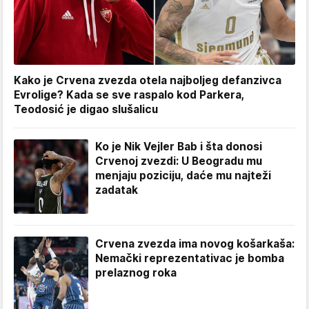
Kako je Crvena zvezda otela najboljeg defanzivca
Evrolige? Kada se sve raspalo kod Parkera,
Teodosić je digao slušalicu
Ko je Nik Vejler Bab i šta donosi
Crvenoj zvezdi: U Beogradu mu
menjaju poziciju, daće mu najteži
zadatak
Crvena zvezda ima novog košarkaša:
Nemački reprezentativac je bomba
prelaznog roka