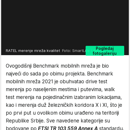
Pogledaj
RATEL merenje mreža kvalitet
Foto: SmartLife / RATEL
fotogaleriju
Ovogodišnji Benchmark mobilnih mreža je bio
najveći do sada po obimu projekta. Benchmark
mobilnih mreža 2021 je obuhvatao drive test
merenja po naseljenim mestima i putevima, walk
test merenja na pojedinačnim izabranim lokacijama,
kao i merenja duž železničkih koridora X i XI, što je
po prvi put u ovolikom obimu urađeno na teritoriji
Republike Srbije. Sve navedene kategorije su
bodovane po
ETSI TR 103 559 Annex A
standardu.