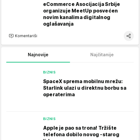
eCommerce Asocijacija Srbije
organizuje MeetUp posvećen
novim kanalima digitalnog
oglašavanja
Komentariši
Najnovije
Najčitanije
BIZNIS
SpaceX sprema mobilnu mrežu:
Starlink ulazi u direktnu borbu sa
operaterima
BIZNIS
Apple je pao sa trona! Tržište
telefona dobilo novog -starog