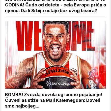
GODINA! Čudo od deteta - cela Evropa priča o
njemu: Da li Srbija ostaje bez ovog bisera?
BOMBA! Zvezda dovela ogromno pojačanje!
Čuveni as stiže na Mali Kalemegdan: Doveli
smo najboljeg...