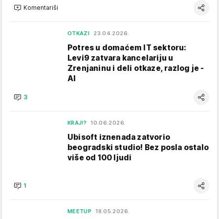
Komentariši
OTKAZI
23.04.2026.
Potres u domaćem IT sektoru:
Levi9 zatvara kancelariju u
Zrenjaninu i deli otkaze, razlog je -
AI
3
KRAJ!?
10.06.2026.
Ubisoft iznenada zatvorio
beogradski studio! Bez posla ostalo
više od 100 ljudi
1
MEETUP
18.05.2026.