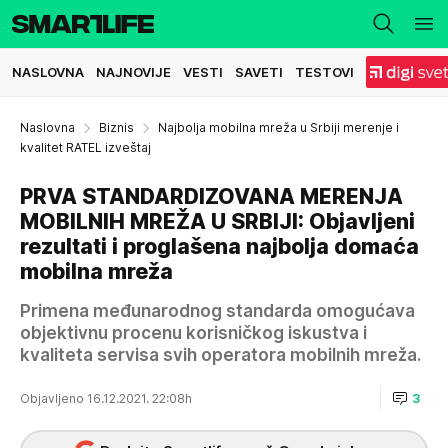
NASLOVNA
NAJNOVIJE
VESTI
SAVETI
TESTOVI
Naslovna
Biznis
Najbolja mobilna mreža u Srbiji merenje i
kvalitet RATEL izveštaj
PRVA STANDARDIZOVANA MERENJA
MOBILNIH MREŽA U SRBIJI: Objavljeni
rezultati i proglašena najbolja domaća
mobilna mreža
Primena međunarodnog standarda omogućava
objektivnu procenu korisničkog iskustva i
kvaliteta servisa svih operatora mobilnih mreža.
Objavljeno 16.12.2021. 22:08h
3