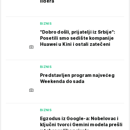
lidera
BIZNIS
"Dobro došli, prijatelji iz Srbije":
Posetili smo sedište kompanije
Huawei u Kini i ostali zatečeni
BIZNIS
Predstavljen program najvećeg
Weekenda do sada
BIZNIS
Egzodus iz Google-a: Nobelovac i
ključni tvorci Gemini modela prešli