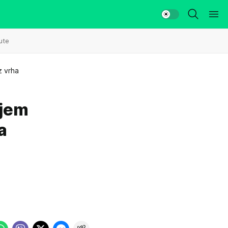
ute
z vrha
njem
a