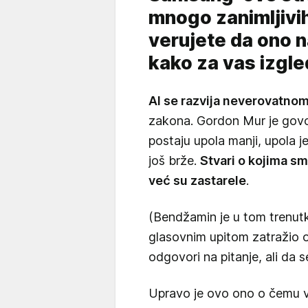
mnogo zanimljivih f
verujete da ono na
kako za vas izgle
AI se razvija neverovatno
zakona. Gordon Mur je govo
postaju upola manji, upola jef
još brže.
Stvari o kojima sm
već su zastarele
.
(Bendžamin je u tom trenutk
glasovnim upitom zatražio 
odgovori na pitanje, ali da s
Upravo je ovo ono o čemu v