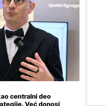
kao centralni deo
tegije. Već donosi