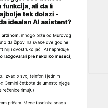
unkcija, ali da li
jbolje tek dolazi -
da idealan AI asistent?
m brzinom
, mnogo brže od Murovog
rio da čipovi na svake dve godine
tiniji i dvostruko jači. AI napreduje
o razgovarali pre nekoliko meseci,
u izvadio svoj telefon i jednim
od Gemini četbota da umesto njega
e rečenice rimuju)
am pričam. Mene fascinira snaga