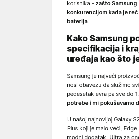
korisnika -
zašto Samsung n
konkurencijom kada je reč 
baterija
.
Kako Samsung po
specifikacija i k
uređaja kao što j
Samsung je najveći proizvođ
nosi obavezu da služimo sv
pedesetak evra pa sve do 1
potrebe i mi pokušavamo d
U našoj najnovijoj Galaxy S2
Plus koji je malo veći, Edge
modni dodatak, Ultra za one 