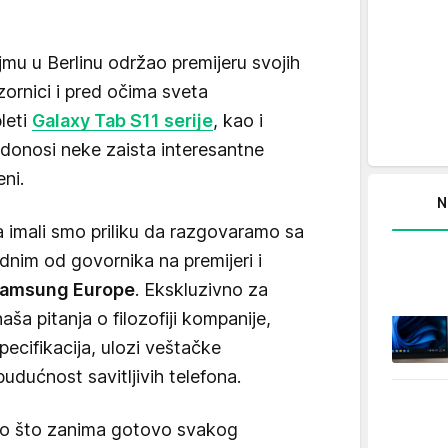
mu u Berlinu održao premijeru svojih
zornici i pred očima sveta
bleti
Galaxy Tab S11 serije
, kao i
i donosi neke zaista interesantne
ni.
N
 imali smo priliku da razgovaramo sa
ednim od govornika na premijeri i
Samsung Europe
. Ekskluzivno za
ša pitanja o filozofiji kompanije,
pecifikacija, ulozi veštačke
budućnost savitljivih telefona.
no što zanima gotovo svakog