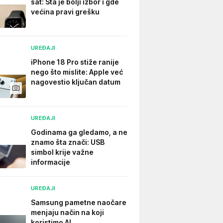
sat: Šta je bolji izbor i gde
većina pravi grešku
UREĐAJI
iPhone 18 Pro stiže ranije
nego što mislite: Apple već
nagovestio ključan datum
UREĐAJI
Godinama ga gledamo, a ne
znamo šta znači: USB
simbol krije važne
informacije
UREĐAJI
Samsung pametne naočare
menjaju način na koji
koristimo AI