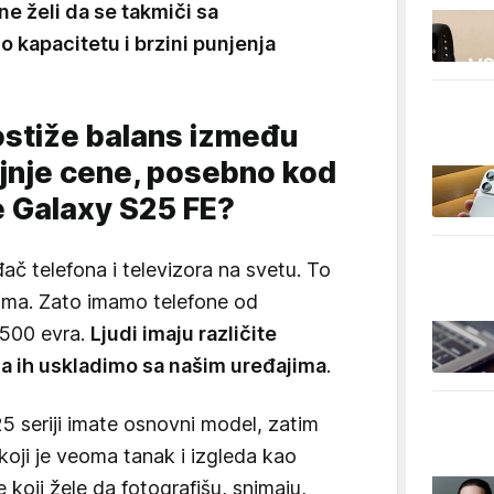
e želi da se takmiči sa
o kapacitetu i brzini punjenja
stiže balans između
rajnje cene, posebno kod
e Galaxy S25 FE?
ač telefona i televizora na svetu. To
ima. Zato imamo telefone od
.500 evra.
Ljudi imaju različite
a ih uskladimo sa našim uređajima
.
5 seriji imate osnovni model, zatim
 koji je veoma tanak i izgleda kao
koji žele da fotografišu, snimaju,