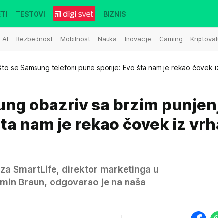
TI
TESTOVI
BIZNIS
AI
Bezbednost
Mobilnost
Nauka
Inovacije
Gaming
Kriptoval
što se Samsung telefoni pune sporije: Evo šta nam je rekao čovek i
ung obazriv sa brzim punje
šta nam je rekao čovek iz vrh
 za SmartLife, direktor marketinga u
in Braun, odgovarao je na naša