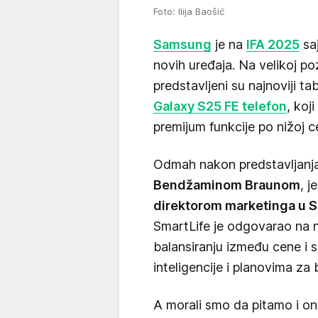
Foto: Ilija Baošić
Samsung
je na
IFA 2025
saj
novih uređaja. Na velikoj po
predstavljeni su najnoviji ta
Galaxy S25 FE telefon
, koj
premijum funkcije po nižoj ce
Odmah nakon predstavljanja
Bendžaminom Braunom
, j
direktorom marketinga u 
SmartLife je odgovarao na na
balansiranju između cene i s
inteligencije i planovima za 
A morali smo da pitamo i o