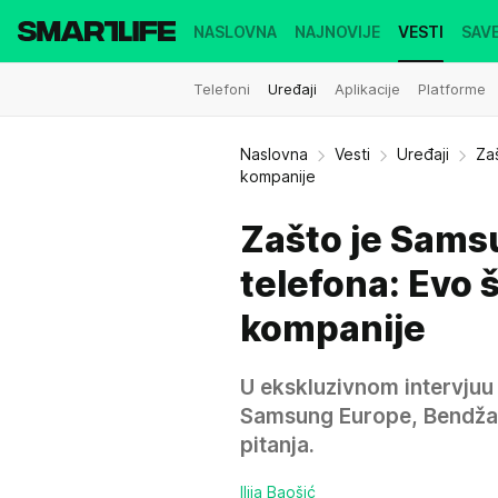
NASLOVNA
NAJNOVIJE
VESTI
SAVE
Telefoni
Uređaji
Aplikacije
Platforme
Naslovna
Vesti
Uređaji
Za
kompanije
Zašto je Sams
telefona: Evo 
kompanije
U ekskluzivnom intervjuu
Samsung Europe, Bendžam
pitanja.
Ilija Baošić