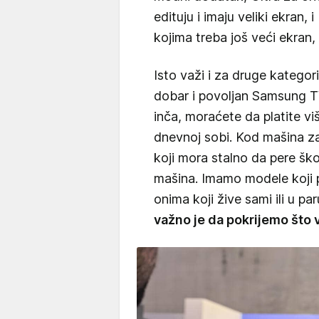
edituju i imaju veliki ekran,
kojima treba još veći ekran, 
Isto važi i za druge kategor
dobar i povoljan Samsung TV
inča, moraćete da platite vi
dnevnoj sobi. Kod mašina za 
koji mora stalno da pere ško
mašina. Imamo modele koji p
onima koji žive sami ili u pa
važno je da pokrijemo što v