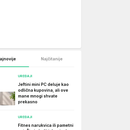
ajnovije
Najčitanije
UREĐAJI
Jeftini mini PC deluje kao
odlična kupovina, ali ove
mane mnogi shvate
prekasno
UREĐAJI
Fitnes narukvica ili pametni