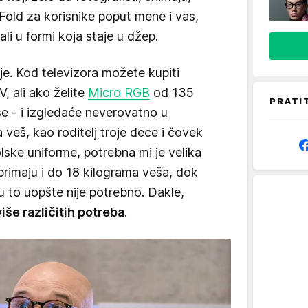
 i Fold za korisnike poput mene i vas,
ali u formi koja staje u džep.
ije. Kod televizora možete kupiti
, ali ako želite
Micro RGB
od 135
PRATI
še - i izgledaće neverovatno u
veš, kao roditelj troje dece i čovek
lske uniforme, potrebna mi je velika
rimaju i do 18 kilograma veša, dok
ru to uopšte nije potrebno. Dakle,
iše različitih potreba
.