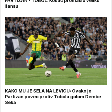
PARTIZAN - TOBOL: Kostić promašio veliku
šansu
KAKO MU JE SELA NA LEVICU: Ovako je
Partizan poveo protiv Tobola golom Dembe
Seka