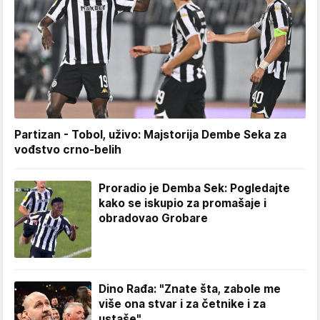
Partizan - Tobol, uživo: Majstorija Dembe Seka za
vođstvo crno-belih
Proradio je Demba Sek: Pogledajte
kako se iskupio za promašaje i
obradovao Grobare
Dino Rađa: "Znate šta, zabole me
više ona stvar i za četnike i za
ustaše"