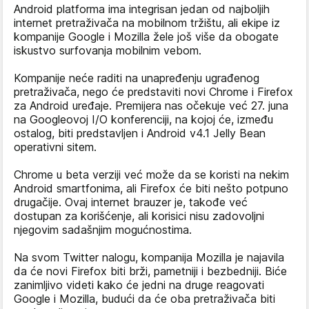
Android platforma ima integrisan jedan od najboljih
internet pretraživača na mobilnom tržištu, ali ekipe iz
kompanije Google i Mozilla žele još više da obogate
iskustvo surfovanja mobilnim vebom.
Kompanije neće raditi na unapređenju ugrađenog
pretraživača, nego će predstaviti novi Chrome i Firefox
za Android uređaje. Premijera nas očekuje već 27. juna
na Googleovoj I/O konferenciji, na kojoj će, između
ostalog, biti predstavljen i Android v4.1 Jelly Bean
operativni sitem.
Chrome u beta verziji već može da se koristi na nekim
Android smartfonima, ali Firefox će biti nešto potpuno
drugačije. Ovaj internet brauzer je, takođe već
dostupan za korišćenje, ali korisici nisu zadovoljni
njegovim sadašnjim mogućnostima.
Na svom Twitter nalogu, kompanija Mozilla je najavila
da će novi Firefox biti brži, pametniji i bezbedniji. Biće
zanimljivo videti kako će jedni na druge reagovati
Google i Mozilla, budući da će oba pretraživača biti