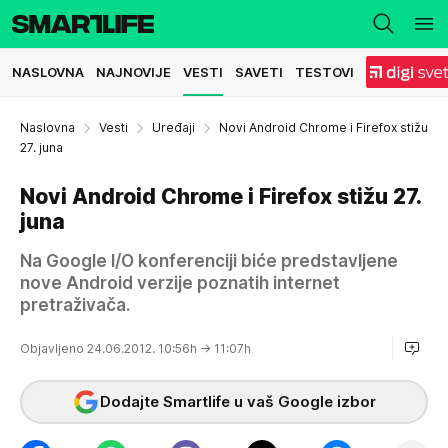
NASLOVNA
NAJNOVIJE
VESTI
SAVETI
TESTOVI
Naslovna
Vesti
Uređaji
Novi Android Chrome i Firefox stižu
27. juna
Novi Android Chrome i Firefox stižu 27.
juna
Na Google I/O konferenciji biće predstavljene
nove Android verzije poznatih internet
pretraživača.
Objavljeno 24.06.2012. 10:56h
→ 11:07h
Dodajte Smartlife u vaš Google izbor