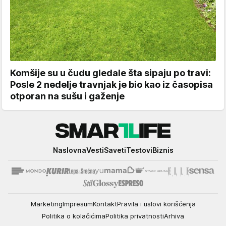
Komšije su u čudu gledale šta sipaju po travi:
Posle 2 nedelje travnjak je bio kao iz časopisa
otporan na sušu i gaženje
Smartlife
Naslovna
Vesti
Saveti
Testovi
Biznis
Marketing
Impresum
Kontakt
Pravila i uslovi korišćenja
Politika o kolačićima
Politika privatnosti
Arhiva