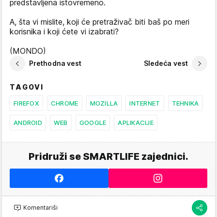
predstavljena istovremeno.
A, šta vi mislite, koji će pretraživač biti baš po meri
korisnika i koji ćete vi izabrati?
(MONDO)
Prethodna vest
Sledeća vest
TAGOVI
FIREFOX
CHROME
MOZILLA
INTERNET
TEHNIKA
ANDROID
WEB
GOOGLE
APLIKACIJE
Pridruži se SMARTLIFE zajednici.
Komentariši