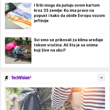
I Srbi mogu da putuju ovom kartom
kroz 33 zemlje: Ko ima pravo na
popust i kako da obiđe Evropu vozom
jeftinije
Svi smo se prikovali za klima uređaje
tokom vrućina: Ali šta je sa onima
koji žive na ulici?