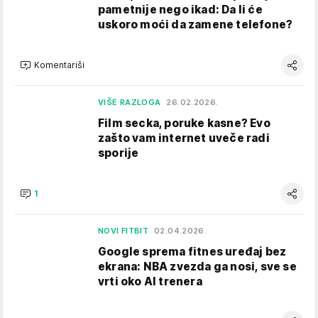
pametnije nego ikad: Da li će
uskoro moći da zamene telefone?
Komentariši
VIŠE RAZLOGA
26.02.2026.
Film secka, poruke kasne? Evo
zašto vam internet uveče radi
sporije
1
NOVI FITBIT
02.04.2026.
Google sprema fitnes uređaj bez
ekrana: NBA zvezda ga nosi, sve se
vrti oko AI trenera