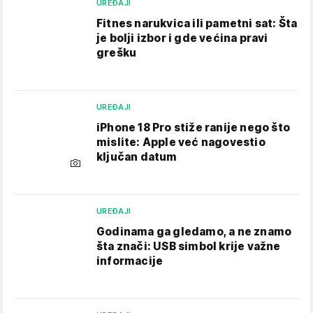
UREĐAJI
Fitnes narukvica ili pametni sat: Šta
je bolji izbor i gde većina pravi
grešku
UREĐAJI
iPhone 18 Pro stiže ranije nego što
mislite: Apple već nagovestio
ključan datum
UREĐAJI
Godinama ga gledamo, a ne znamo
šta znači: USB simbol krije važne
informacije