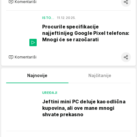
Komentariši
ISTO...
11.12.2025.
Procurile specifikacije
najjeftinijeg Google Pixel telefona:
Mnogi će se razočarati
Komentariši
Najnovije
Najčitanije
UREĐAJI
Jeftini mini PC deluje kao odlična
kupovina, ali ove mane mnogi
shvate prekasno