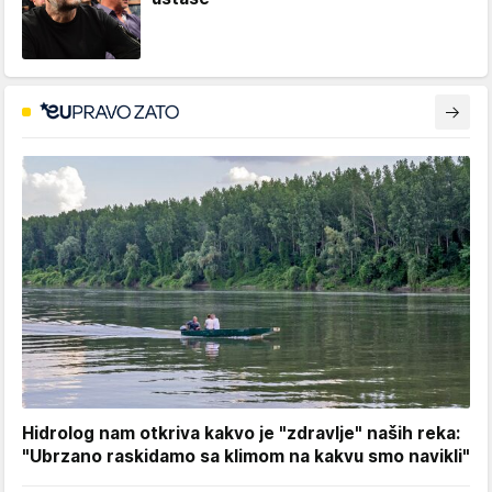
Hidrolog nam otkriva kakvo je "zdravlje" naših reka:
"Ubrzano raskidamo sa klimom na kakvu smo navikli"