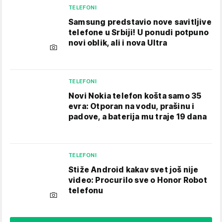
TELEFONI
Samsung predstavio nove savitljive
telefone u Srbiji! U ponudi potpuno
novi oblik, ali i nova Ultra
TELEFONI
Novi Nokia telefon košta samo 35
evra: Otporan na vodu, prašinu i
padove, a baterija mu traje 19 dana
TELEFONI
Stiže Android kakav svet još nije
video: Procurilo sve o Honor Robot
telefonu