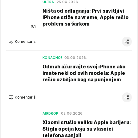
ULTRA
25.06.2026.
Ništa od odlaganja: Prvi savitljivi
iPhone stiže na vreme, Apple rešio
problem sa šarkom
Komentariši
KONAČNO!
03.06.2026.
Odmah ažurirajte svoj iPhone ako
imate neki od ovih modela: Apple
rešio ozbiljan bag sa punjenjem
Komentariši
AIRDROP
02.06.2026.
Xiaomi srušio veliku Apple barijeru:
Stigla opcija koju su vlasnici
telefona sanjali