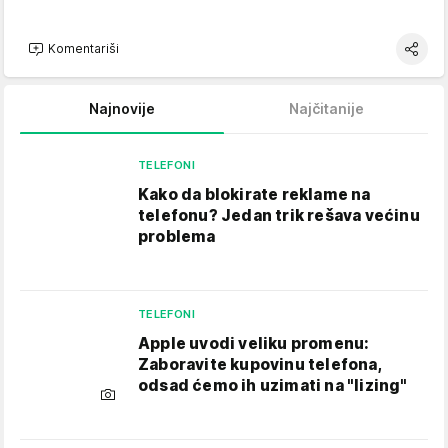
Komentariši
Najnovije
Najčitanije
TELEFONI
Kako da blokirate reklame na
telefonu​? Jedan trik rešava većinu
problema
TELEFONI
Apple uvodi veliku promenu:
Zaboravite kupovinu telefona,
odsad ćemo ih uzimati na "lizing"