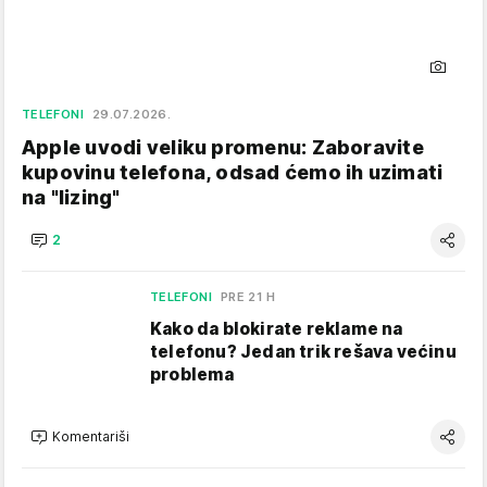
TELEFONI
29.07.2026.
Apple uvodi veliku promenu: Zaboravite
kupovinu telefona, odsad ćemo ih uzimati
na "lizing"
2
TELEFONI
PRE 21 H
Kako da blokirate reklame na
telefonu​? Jedan trik rešava većinu
problema
Komentariši