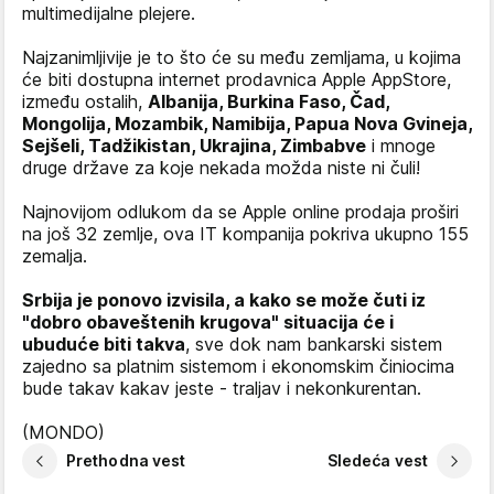
multimedijalne plejere.
Najzanimljivije je to što će su među zemljama, u kojima
će biti dostupna internet prodavnica Apple AppStore,
između ostalih,
Albanija, Burkina Faso, Čad,
Mongolija, Mozambik, Namibija, Papua Nova Gvineja,
Sejšeli, Tadžikistan, Ukrajina, Zimbabve
i mnoge
druge države za koje nekada možda niste ni čuli!
Najnovijom odlukom da se Apple online prodaja proširi
na još 32 zemlje, ova IT kompanija pokriva ukupno 155
zemalja.
Srbija je ponovo izvisila, a kako se može čuti iz
"dobro obaveštenih krugova" situacija će i
ubuduće biti takva
, sve dok nam bankarski sistem
zajedno sa platnim sistemom i ekonomskim činiocima
bude takav kakav jeste - traljav i nekonkurentan.
(MONDO)
Prethodna vest
Sledeća vest