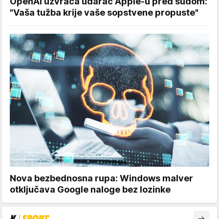
OpenAI uzvraća udarac Apple-u pred sudom:
"Vaša tužba krije vaše sopstvene propuste"
Nova bezbednosna rupa: Windows malver
otključava Google naloge bez lozinke