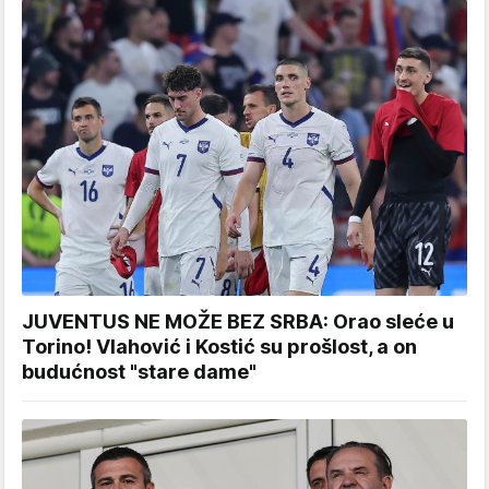
JUVENTUS NE MOŽE BEZ SRBA: Orao sleće u
Torino! Vlahović i Kostić su prošlost, a on
budućnost "stare dame"