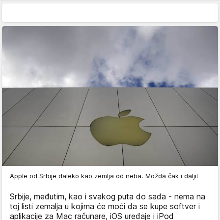
Apple od Srbije daleko kao zemlja od neba. Možda čak i dalji!
Srbije, međutim, kao i svakog puta do sada - nema na
toj listi zemalja u kojima će moći da se kupe softver i
aplikacije za Mac računare, iOS uređaje i iPod