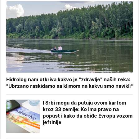
Hidrolog nam otkriva kakvo je "zdravlje" naših reka:
"Ubrzano raskidamo sa klimom na kakvu smo navikli"
I Srbi mogu da putuju ovom kartom
kroz 33 zemlje: Ko ima pravo na
popust i kako da obiđe Evropu vozom
jeftinije