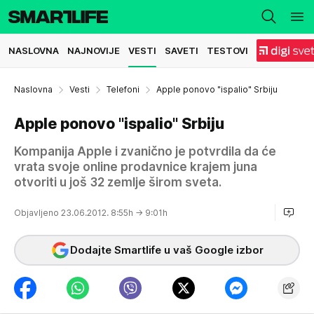
NASLOVNA
NAJNOVIJE
VESTI
SAVETI
TESTOVI
Naslovna
Vesti
Telefoni
Apple ponovo "ispalio" Srbiju
Apple ponovo "ispalio" Srbiju
Kompanija Apple i zvanično je potvrdila da će
vrata svoje online prodavnice krajem juna
otvoriti u još 32 zemlje širom sveta.
Objavljeno 23.06.2012. 8:55h
→ 9:01h
Dodajte Smartlife u vaš Google izbor