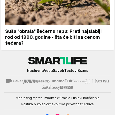
Suša "obrala" šećernu repu: Preti najslabiji
rod od 1990. godine - šta će biti sa cenom
šećera?
Smartlife
Naslovna
Vesti
Saveti
Testovi
Biznis
Marketing
Impresum
Kontakt
Pravila i uslovi korišćenja
Politika o kolačićima
Politika privatnosti
Arhiva