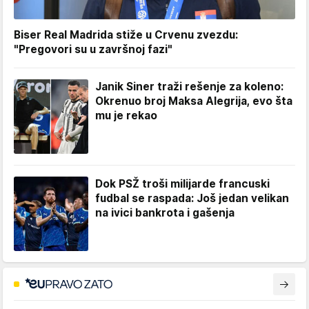
Biser Real Madrida stiže u Crvenu zvezdu:
"Pregovori su u završnoj fazi"
Janik Siner traži rešenje za koleno:
Okrenuo broj Maksa Alegrija, evo šta
mu je rekao
Dok PSŽ troši milijarde francuski
fudbal se raspada: Još jedan velikan
na ivici bankrota i gašenja