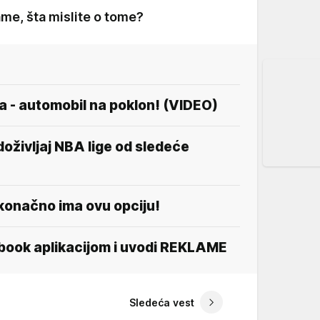
klame, šta mislite o tome?
a - automobil na poklon! (VIDEO)
doživljaj NBA lige od sledeće
onačno ima ovu opciju!
book aplikacijom i uvodi REKLAME
Sledeća vest