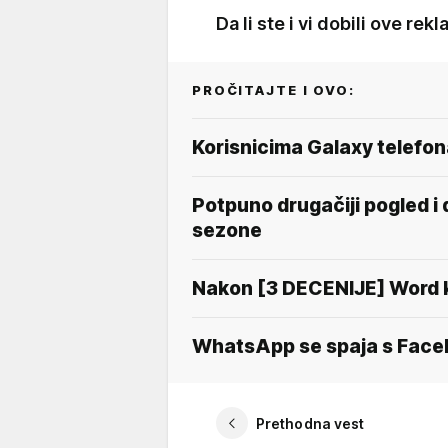
Da li ste i vi dobili ove re
PROČITAJTE I OVO:
Korisnicima Galaxy telefon
Potpuno drugačiji pogled i 
sezone
Nakon [3 DECENIJE] Word k
WhatsApp se spaja s Face
Prethodna vest