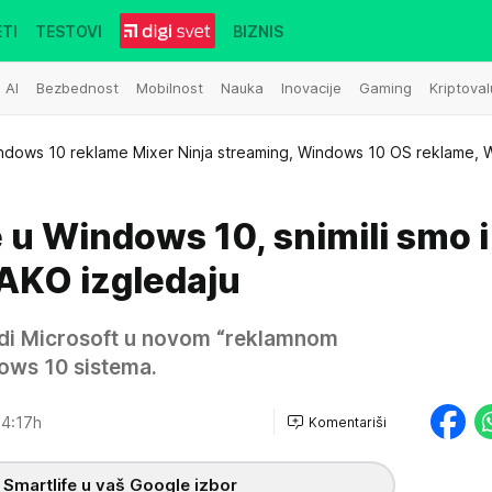
TI
TESTOVI
BIZNIS
AI
Bezbednost
Mobilnost
Nauka
Inovacije
Gaming
Kriptoval
ndows 10 reklame Mixer Ninja streaming, Windows 10 OS reklame, 
e u Windows 10, snimili smo i
KAKO izgledaju
vrdi Microsoft u novom “reklamnom
ows 10 sistema.
4:17h
Komentariši
 Smartlife u vaš Google izbor