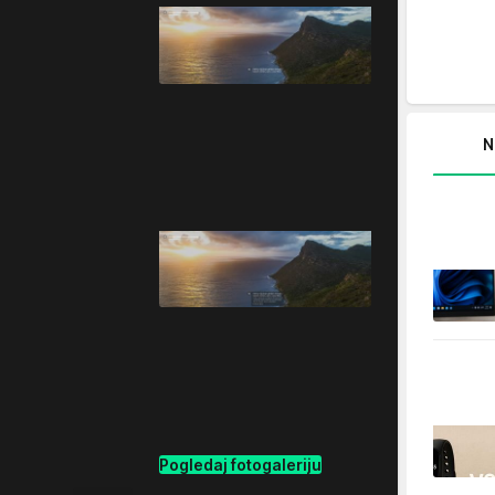
N
Pogledaj fotogaleriju