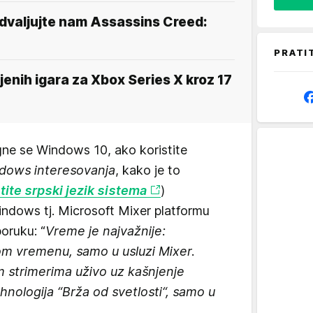
podvaljujte nam Assassins Creed:
PRATI
enih igara za Xbox Series X kroz 17
igne se Windows 10, ako koristite
dows interesovanja
, kako je to
tite srpski jezik sistema
)
ndows tj. Microsoft Mixer platformu
oruku: “
Vreme je najvažnije:
nom vremenu, samo u usluzi Mixer.
im strimerima uživo uz kašnjenje
nologija “Brža od svetlosti“, samo u