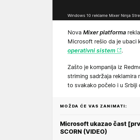
Windows 10 reklame Mixer Ninja St
Nova
Mixer platforma
rekla
Microsoft rešio da je ubaci
operativni sistem
.
Zašto je kompanija iz Redmo
striming sadržaja reklamira n
to svakako počelo i u Srbiji 
MOŽDA ĆE VAS ZANIMATI:
Microsoft ukazao čast [prvo
SCORN (VIDEO)