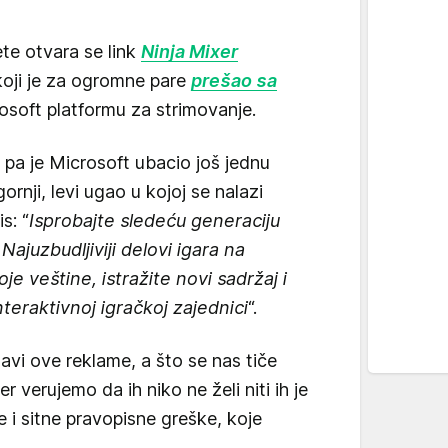
nete otvara se link
Ninja Mixer
 koji je za ogromne pare
prešao sa
osoft platformu za strimovanje.
, pa je Microsoft ubacio još jednu
gornji, levi ugao u kojoj se nalazi
s: “
Isprobajte sledeću generaciju
Najuzbudljiviji delovi igara na
e veštine, istražite novi sadržaj i
nteraktivnoj igračkoj zajednici
“.
avi ove reklame, a što se nas tiče
jer verujemo da ih niko ne želi niti ih je
e i sitne pravopisne greške, koje