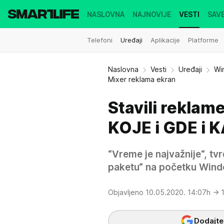
NASLOVNA
NAJNOVIJE
VESTI
SAVE
Telefoni
Uređaji
Aplikacije
Platforme
Naslovna
Vesti
Uređaji
Wi
Mixer reklama ekran
Stavili reklam
KOJE i GDE i 
“Vreme je najvažnije“, t
paketu“ na početku Wind
Objavljeno 10.05.2020. 14:07h
→ 1
Dodajte