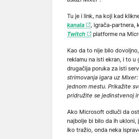
Tu je i link, na koji kad klik
kanala
, igrača-partnera,
Twitch
platforme na Micr
Kao da to nije bilo dovoljno
reklamu na isti ekran, i to u 
drugačija poruka za isti servi
strimovanja igara uz Mixer: 
jednom mestu. Prikažite svoj
pridružite se jedinstvenoj i
Ako Microsoft odluči da ost
najbolje bi bilo da ih ukloni, 
iko tražio, onda neka isprav