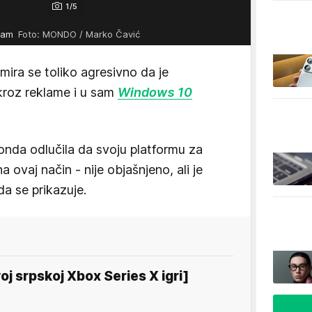
1/5
ream
Foto: MONDO / Marko Čavić
mira se toliko agresivno da je
 kroz reklame i u sam
Windows 10
nda odlučila da svoju platformu za
a ovaj način - nije objašnjeno, ali je
da se prikazuje.
j srpskoj Xbox Series X igri]