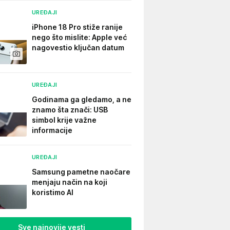
UREĐAJI
iPhone 18 Pro stiže ranije
nego što mislite: Apple već
nagovestio ključan datum
UREĐAJI
Godinama ga gledamo, a ne
znamo šta znači: USB
simbol krije važne
informacije
UREĐAJI
Samsung pametne naočare
menjaju način na koji
koristimo AI
Sve najnovije vesti