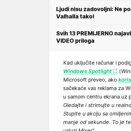
Ljudi nisu zadovoljni: Ne 
Valhalla tako!
Svih 13 PREMIJERNO najavlj
VIDEO priloga
Kad uključite računar i pod
Windows Spotlight
(
Win
Microsoft preveo, ako
koris
sačekaće vas reklama za Wi
u samom centru ekrana uz p
Gledajte i strimujte u real
Stupite u akciju sa omiljen
manje od sekunde. To je teh
usluzi Mixer
“.