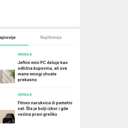
ajnovije
Najčitanije
UREĐAJI
Jeftini mini PC deluje kao
odlična kupovina, ali ove
mane mnogi shvate
prekasno
UREĐAJI
Fitnes narukvica ili pametni
sat: Šta je bolji izbor i gde
većina pravi grešku