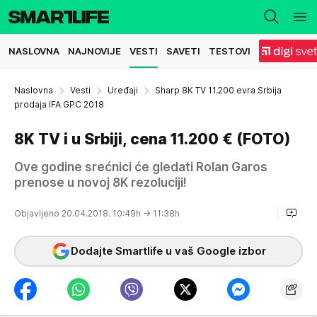
NASLOVNA
NAJNOVIJE
VESTI
SAVETI
TESTOVI
Naslovna
Vesti
Uređaji
Sharp 8K TV 11.200 evra Srbija
prodaja IFA GPC 2018
8K TV i u Srbiji, cena 11.200 € (FOTO)
Ove godine srećnici će gledati Rolan Garos
prenose u novoj 8K rezoluciji!
Objavljeno 20.04.2018. 10:49h
→ 11:38h
Dodajte Smartlife u vaš Google izbor