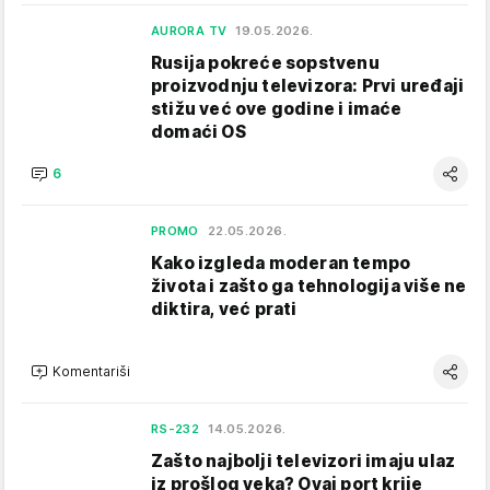
AURORA TV
19.05.2026.
Rusija pokreće sopstvenu
proizvodnju televizora: Prvi uređaji
stižu već ove godine i imaće
domaći OS
6
PROMO
22.05.2026.
Kako izgleda moderan tempo
života i zašto ga tehnologija više ne
diktira, već prati
Komentariši
RS-232
14.05.2026.
Zašto najbolji televizori imaju ulaz
iz prošlog veka? Ovaj port krije