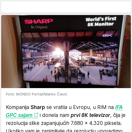
Foto: MONDO Portal/Marko Čavić
Kompanija
Sharp
se vratila u Evropu, u RIM na
IFA
GPC sajam
i donela nam
prvi 8K televizor
, čija je
rezolucija slike zapanjujućih 7.680 x 4.320 piksela.
Ukoliko vam je zanimljivije da rezoluciju uporedimo