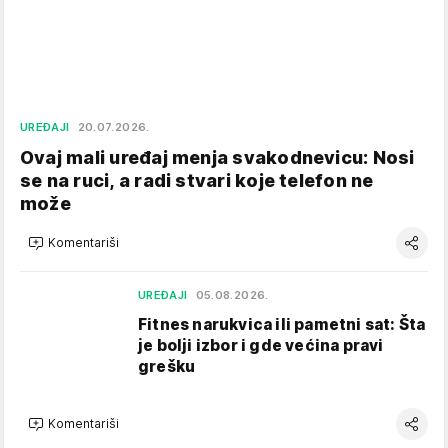
UREĐAJI
20.07.2026.
Ovaj mali uređaj menja svakodnevicu: Nosi
se na ruci, a radi stvari koje telefon ne
može
Komentariši
UREĐAJI
05.08.2026.
Fitnes narukvica ili pametni sat: Šta
je bolji izbor i gde većina pravi
grešku
Komentariši