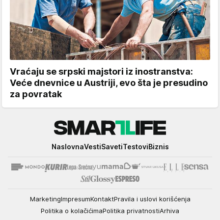
Vraćaju se srpski majstori iz inostranstva:
Veće dnevnice u Austriji, evo šta je presudino
za povratak
Smartlife
Naslovna
Vesti
Saveti
Testovi
Biznis
Marketing
Impresum
Kontakt
Pravila i uslovi korišćenja
Politika o kolačićima
Politika privatnosti
Arhiva