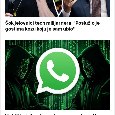
Šok jelovnici tech milijardera: "Poslužio je
gostima kozu koju je sam ubio"