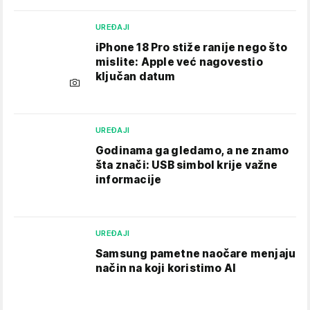
UREĐAJI
iPhone 18 Pro stiže ranije nego što
mislite: Apple već nagovestio
ključan datum
UREĐAJI
Godinama ga gledamo, a ne znamo
šta znači: USB simbol krije važne
informacije
UREĐAJI
Samsung pametne naočare menjaju
način na koji koristimo AI