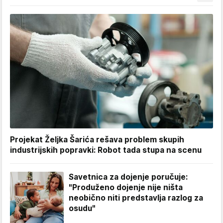
Projekat Željka Šarića rešava problem skupih
industrijskih popravki: Robot tada stupa na scenu
Savetnica za dojenje poručuje:
"Produženo dojenje nije ništa
neobično niti predstavlja razlog za
osudu"