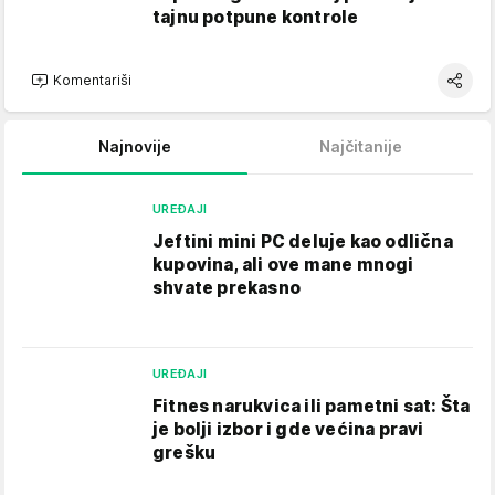
tajnu potpune kontrole
Komentariši
Najnovije
Najčitanije
UREĐAJI
Jeftini mini PC deluje kao odlična
kupovina, ali ove mane mnogi
shvate prekasno
UREĐAJI
Fitnes narukvica ili pametni sat: Šta
je bolji izbor i gde većina pravi
grešku