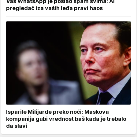
Vaš WhatsApp je poslao spam svima: AI
pregledač iza vaših leđa pravi haos
Isparile Milijarde preko noći: Maskova
kompanija gubi vrednost baš kada je trebalo
da slavi