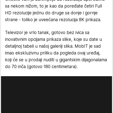
sa nekom nižom, to je kao da poređate četiri Full
HD rezolucije jednu do druge sa donje i gornje
strane - toliko je uveećana rezolucija 8K prikaza.
Televizor je vrlo tanak, gotovo bez ivica sa
inovativnim opcijama prikaza slike, koje su date u
detaljnoj tabeli u našoj galeriji slika. MobIT je sad
imao ekskluzivnu priliku da pogleda ovaj uređaj,
koji će se u prodaji nuditi u gigantskim dijagonalama
do 70 inča (gotovo 180 centimetara).