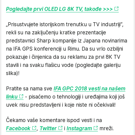
Pogledajte prvi OLED LG 8K TV, takođe >>>
„Prisustvujete istorijskom trenutku u TV industriji“,
rekli su na zaključenju kratke prezentacije
predstavnici Sharp kompanije iz Japana novinarima
na IFA GPS konferenciji u Rimu. Da su vrlo ozbiljni
pokazuje i činjenica da su reklamu za prvi 8K TV
stavili i na svaku flašicu vode (pogledajte galeriju
slika)!
Pratite sa nama sve
IFA GPC 2018 vesti na našem
linku
- pisaćemo o tehnologiji i uređajima koji još
uvek nisu predstavljeni i koje niste ni očekivali!
Čekamo vaše komentare ispod vesti i na
Facebook
,
Twitter
i
Instagram
mreži.