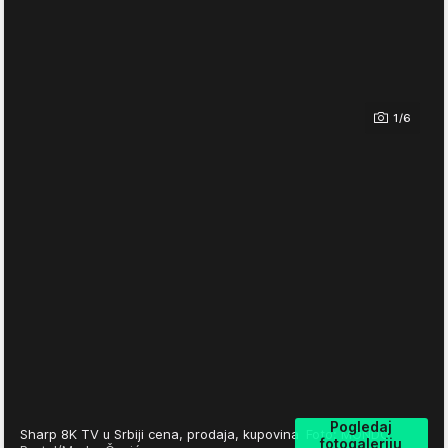
1/6
Pogledaj
Sharp 8K TV u Srbiji cena, prodaja, kupovina
Foto: MONDO
fotogaleriju