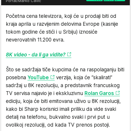
Portal/Marko Čavić
Početna cena televizora, koji će u prodaji biti od
kraja aprila u razvijenim delovima Evrope (kasnije
tokom godine će stići i u Srbiju) iznosiće
neverovatnih 11.200 evra.
8K video - da li ga vidite?
Što se sadržaja tiče kupcima će na raspolaganju biti
posebna
YouTube
verzija, koja će “skalirati”
sadržaj u 8K rezoluciju, a predstavnik francuskog
TV servisa najavio je i ekskluzivnu
Rolan Garos
ediciju, koja će biti emitovana uživo u 8K rezoluciji,
kako bi Sharp korisnici imali priliku da vide svaki
detalj na telefonu, bukvalno svaki i prvi put u
ovolikoj rezoluciji, od kada TV prenos postoji.