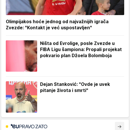
Olimpijakos hoće jednog od najvažnijih igrača
Zvezde: "Kontakt je već uspostavljen"
Ništa od Evrolige, posle Zvezde u
FIBA Ligu šampiona: Propali projekat
pokvario plan Džoela Bolomboja
Dejan Stanković: "Ovde je uvek
pitanje života i smrti"