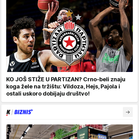
KO JOŠ STIŽE U PARTIZAN? Crno-beli znaju
koga žele na tržištu: Vildoza, Hejs, Pajola i
ostali uskoro dobijaju društvo!