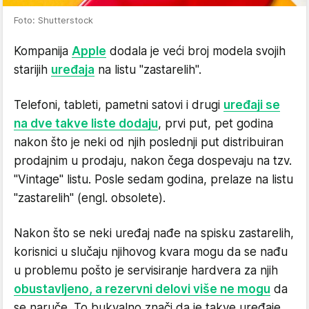
Foto: Shutterstock
Kompanija
Apple
dodala je veći broj modela svojih
starijih
uređaja
na listu "zastarelih".
Telefoni, tableti, pametni satovi i drugi
uređaji se
na dve takve liste dodaju
, prvi put, pet godina
nakon što je neki od njih poslednji put distribuiran
prodajnim u prodaju, nakon čega dospevaju na tzv.
"Vintage" listu. Posle sedam godina, prelaze na listu
"zastarelih" (engl. obsolete).
Nakon što se neki uređaj nađe na spisku zastarelih,
korisnici u slučaju njihovog kvara mogu da se nađu
u problemu pošto je servisiranje hardvera za njih
obustavljeno, a rezervni delovi više ne mogu
da
se naruče. To bukvalno znači da je takve uređaje