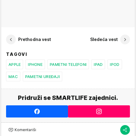
Prethodna vest
Sledeća vest
TAGOVI
APPLE
IPHONE
PAMETNI TELEFONI
IPAD
IPOD
MAC
PAMETNI UREĐAJI
Pridruži se SMARTLIFE zajednici.
Komentariši