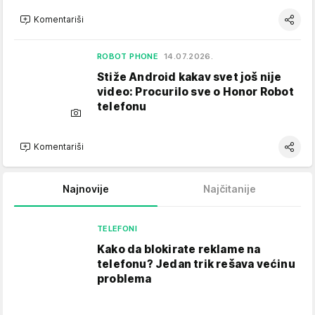
Komentariši
ROBOT PHONE
14.07.2026.
Stiže Android kakav svet još nije
video: Procurilo sve o Honor Robot
telefonu
Komentariši
Najnovije
Najčitanije
TELEFONI
Kako da blokirate reklame na
telefonu​? Jedan trik rešava većinu
problema