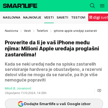
NASLOVNA
NAJNOVIJE
VESTI
SAVETI
TESTOVI
Naslovna
Vesti
Telefoni
iphone apple uredjaji zastareli
Proverite da li je vaš iPhone među
njima: Milioni Apple uređaja proglašni
zastarelima!
Kada se neki uređaj nađe na spisku zastarelih
servisiranje hardvera je obustavljeno, a rezervni
delovi više ne mogu da se naruče, pa ih je više
nemoguće popraviti
Miloš B. Jovanović
Objavljeno 11.10.2024. 14:36h
Dodajte Smartlife u vaš Google izbor