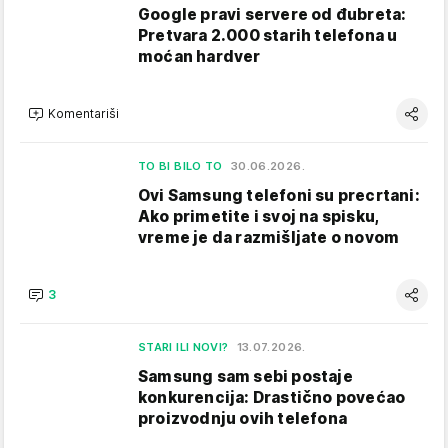
Google pravi servere od đubreta:
Pretvara 2.000 starih telefona u
moćan hardver
Komentariši
TO BI BILO TO
30.06.2026.
Ovi Samsung telefoni su precrtani:
Ako primetite i svoj na spisku,
vreme je da razmišljate o novom
3
STARI ILI NOVI?
13.07.2026.
Samsung sam sebi postaje
konkurencija: Drastično povećao
proizvodnju ovih telefona