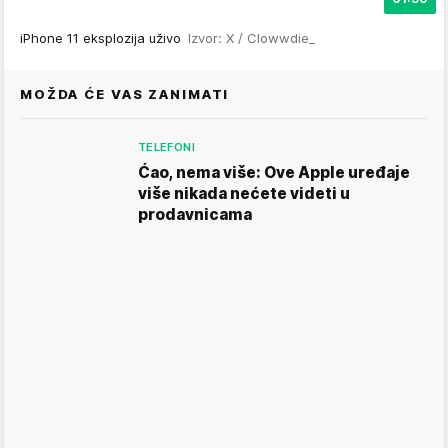
iPhone 11 eksplozija uživo
Izvor: X / Clowwdie_
MOŽDA ĆE VAS ZANIMATI
TELEFONI
Ćao, nema više: Ove Apple uređaje
više nikada nećete videti u
prodavnicama