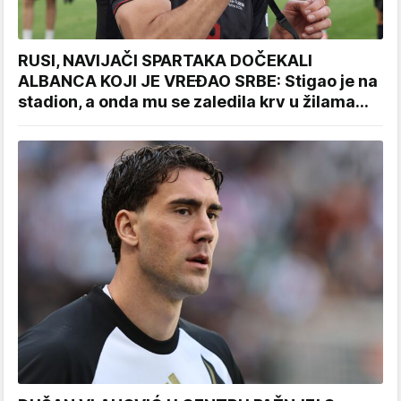
RUSI, NAVIJAČI SPARTAKA DOČEKALI
ALBANCA KOJI JE VREĐAO SRBE: Stigao je na
stadion, a onda mu se zaledila krv u žilama...