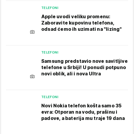
TELEFONI
Apple uvodi veliku promenu:
Zaboravite kupovinu telefona,
odsad ćemo ih uzimati na "lizing"
TELEFONI
Samsung predstavio nove savitljive
telefone u Srbiji! U ponudi potpuno
novi oblik, ali i nova Ultra
TELEFONI
Novi Nokia telefon košta samo 35
evra: Otporan na vodu, prašinu i
padove, a baterija mu traje 19 dana