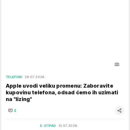
TELEFONI
29.07.2026.
Apple uvodi veliku promenu: Zaboravite
kupovinu telefona, odsad ćemo ih uzimati
na "lizing"
2
E-OTPAD
13.07.2026.