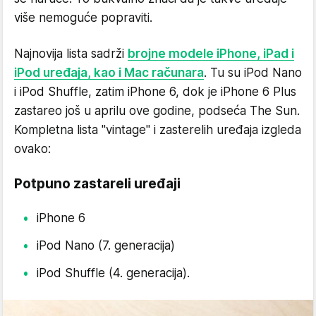
više nemoguće popraviti.
Najnovija lista sadrži
brojne modele iPhone, iPad i
iPod uređaja, kao i Mac računara
. Tu su iPod Nano
i iPod Shuffle, zatim iPhone 6, dok je iPhone 6 Plus
zastareo još u aprilu ove godine, podseća The Sun.
Kompletna lista "vintage" i zasterelih uređaja izgleda
ovako:
Potpuno zastareli uređaji
iPhone 6
iPod Nano (7. generacija)
iPod Shuffle (4. generacija).