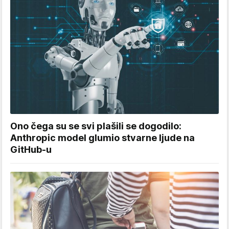
Ono čega su se svi plašili se dogodilo:
Anthropic model glumio stvarne ljude na
GitHub-u