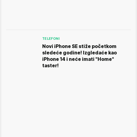
TELEFONI
Novi iPhone SE stiže početkom
sledeće godine! Izgledaće kao
iPhone 14 i neće imati "Home"
taster!