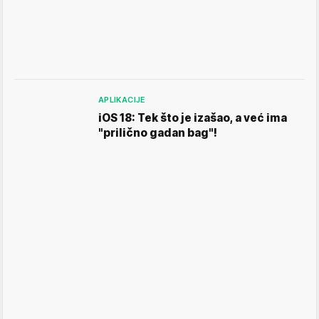
APLIKACIJE
iOS 18: Tek što je izašao, a već ima
"prilično gadan bag"!