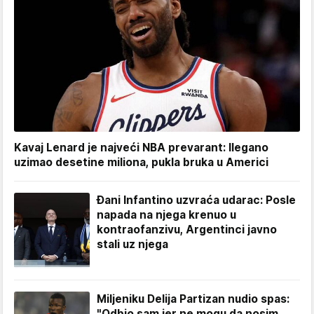
Kavaj Lenard je najveći NBA prevarant: Ilegano
uzimao desetine miliona, pukla bruka u Americi
Đani Infantino uzvraća udarac: Posle
napada na njega krenuo u
kontraofanzivu, Argentinci javno
stali uz njega
Miljeniku Delija Partizan nudio spas:
"Odbio sam jer ne mogu da nosim