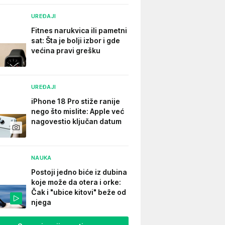
UREĐAJI
Fitnes narukvica ili pametni
sat: Šta je bolji izbor i gde
većina pravi grešku
UREĐAJI
iPhone 18 Pro stiže ranije
nego što mislite: Apple već
nagovestio ključan datum
NAUKA
Postoji jedno biće iz dubina
koje može da otera i orke:
Čak i "ubice kitovi" beže od
njega