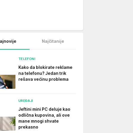
ajnovije
Najčitanije
TELEFONI
Kako da blokirate reklame
na telefonu​? Jedan trik
rešava većinu problema
UREĐAJI
Jeftini mini PC deluje kao
odlična kupovina, ali ove
mane mnogi shvate
prekasno