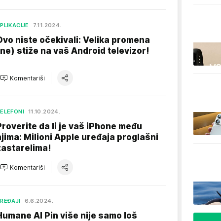
PLIKACIJE
7.11.2024.
Ovo niste očekivali: Velika promena
(ne) stiže na vaš Android televizor!
Komentariši
ELEFONI
11.10.2024.
Proverite da li je vaš iPhone među
njima: Milioni Apple uređaja proglašni
zastarelima!
Komentariši
REĐAJI
6.6.2024.
Humane AI Pin više nije samo loš