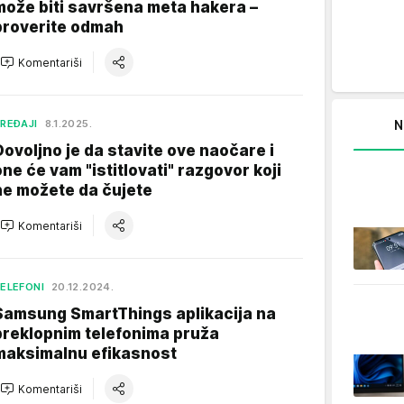
može biti savršena meta hakera –
proverite odmah
Komentariši
N
REĐAJI
8.1.2025.
Dovoljno je da stavite ove naočare i
one će vam "istitlovati" razgovor koji
ne možete da čujete
Komentariši
ELEFONI
20.12.2024.
Samsung SmartThings aplikacija na
preklopnim telefonima pruža
maksimalnu efikasnost
Komentariši