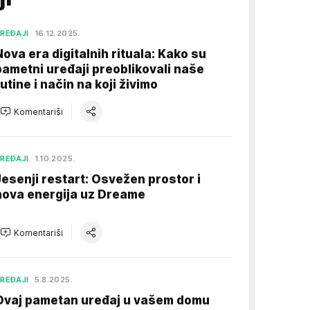
REĐAJI
16.12.2025.
Nova era digitalnih rituala: Kako su
pametni uređaji preoblikovali naše
rutine i način na koji živimo
Komentariši
REĐAJI
1.10.2025.
Jesenji restart: Osvežen prostor i
nova energija uz Dreame
Komentariši
REĐAJI
5.8.2025.
Ovaj pametan uređaj u vašem domu