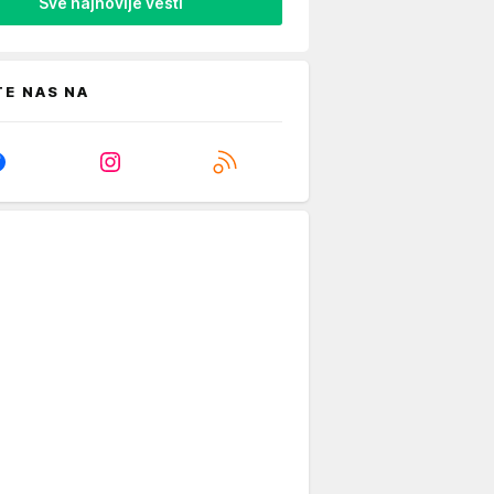
Sve najnovije vesti
TE NAS NA