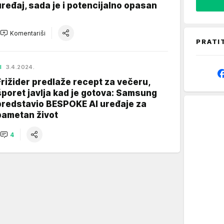
uređaj, sada je i potencijalno opasan
Komentariši
PRATI
I
3.4.2024.
Frižider predlaže recept za večeru,
šporet javlja kad je gotova: Samsung
predstavio BESPOKE AI uređaje za
pametan život
4