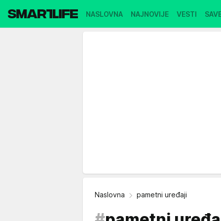
NASLOVNA
NAJNOVIJE
VESTI
SAVE
Naslovna
pametni uređaji
#
pametni uređa