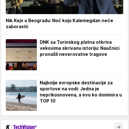
Nik Kejv u Beogradu: Noć koju Kalemegdan neće
zaboraviti
DNK sa Torinskog platna otkriva
vekovima skrivanu istoriju: Naučnici
pronašli neverovatne tragove
Najbolje evropske destinacije za
sportove na vodi: Jedna je
neprikosnovena, a evo ko dominira u
TOP 10