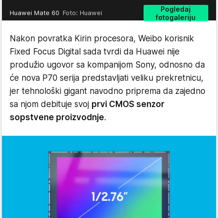
Pogledaj
Huawei Mate 60
Foto: Huawei
fotogaleriju
Nakon povratka Kirin procesora, Weibo korisnik
Fixed Focus Digital sada tvrdi da Huawei nije
produžio ugovor sa kompanijom Sony, odnosno da
će nova P70 serija predstavljati veliku prekretnicu,
jer tehnološki gigant navodno priprema da zajedno
sa njom debituje svoj
prvi CMOS senzor
sopstvene proizvodnje
.