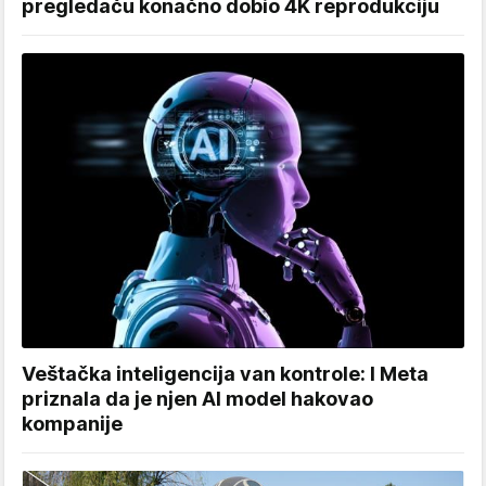
pregledaču konačno dobio 4K reprodukciju
Veštačka inteligencija van kontrole: I Meta
priznala da je njen AI model hakovao
kompanije