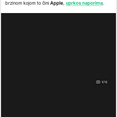
brzinom kojom to čini
Apple
,
uprkos naporima
.
1/12