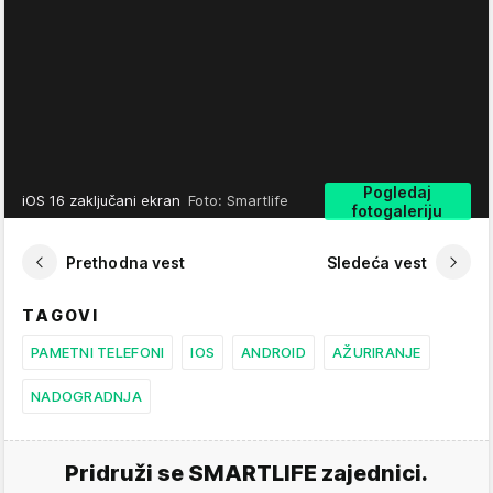
Pogledaj
iOS 16 zaključani ekran
Foto: Smartlife
fotogaleriju
Prethodna vest
Sledeća vest
TAGOVI
PAMETNI TELEFONI
IOS
ANDROID
AŽURIRANJE
NADOGRADNJA
Pridruži se SMARTLIFE zajednici.