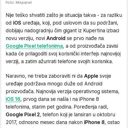
Foto: Mixpanel
Nije teško shvatiti zašto je situacija takva - za razliku
od
iOS
uređaja, koji, pod uslovom da su podržani,
dobijaju nadogradnju čim gigant iz Kupertina izbaci
novu verziju, novi
Android
se prvo nađe na
Google Pixel telefonima
, a od proizvođača zavisi
kada će prilagoditi svoj korisnički interfejs najnovijoj
verziji, a zatim ažurirati telefone svojih korisnika.
Naravno, ne treba zaboraviti ni da
Apple
svoje
uređaje podržava mnogo duže od Android
proizvođača. Najnovija verzija operativnog sistema,
iOS 16
, prvog dana se našla i na iPhone 8
telefonima, starim pet godina. Poređenja radi,
Google Pixel 2
, telefon koji je lansiran u oktobru
2017, odnosno mesec dana nakon
iPhone 8
, ostao