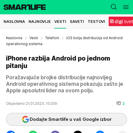
NASLOVNA
NAJNOVIJE
VESTI
SAVETI
TESTOVI
Naslovna
Vesti
Telefoni
iOS bolja distribucija od Android
operativnog sistema
iPhone razbija Android po jednom
pitanju
Poražavajuće brojke distribucije najnovijeg
Android operativnog sistema pokazuju zašto je
Apple apsolutni lider na ovom polju.
Objavljeno 21.01.2023. 10:20h
2
Dodajte Smartlife u vaš Google izbor