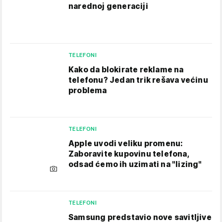
narednoj generaciji
TELEFONI
Kako da blokirate reklame na
telefonu​? Jedan trik rešava većinu
problema
TELEFONI
Apple uvodi veliku promenu:
Zaboravite kupovinu telefona,
odsad ćemo ih uzimati na "lizing"
TELEFONI
Samsung predstavio nove savitljive