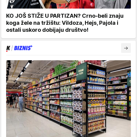
KO JOŠ STIŽE U PARTIZAN? Crno-beli znaju
koga žele na tržištu: Vildoza, Hejs, Pajola i
ostali uskoro dobijaju društvo!