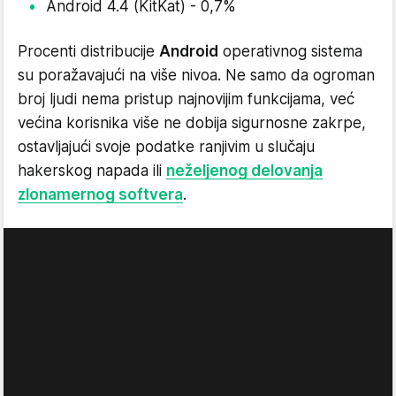
Android 4.4 (KitKat) - 0,7%
Procenti distribucije
Android
operativnog sistema
su poražavajući na više nivoa. Ne samo da ogroman
broj ljudi nema pristup najnovijim funkcijama, već
većina korisnika više ne dobija sigurnosne zakrpe,
ostavljajući svoje podatke ranjivim u slučaju
hakerskog napada ili
neželjenog delovanja
zlonamernog softvera
.