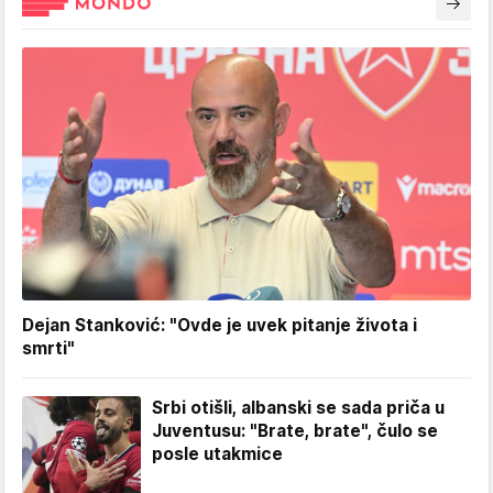
Dejan Stanković: "Ovde je uvek pitanje života i
smrti"
Srbi otišli, albanski se sada priča u
Juventusu: "Brate, brate", čulo se
posle utakmice