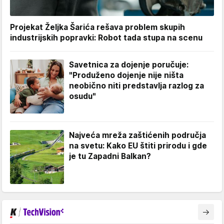
Projekat Željka Šarića rešava problem skupih
industrijskih popravki: Robot tada stupa na scenu
Savetnica za dojenje poručuje:
"Produženo dojenje nije ništa
neobično niti predstavlja razlog za
osudu"
Najveća mreža zaštićenih područja
na svetu: Kako EU štiti prirodu i gde
je tu Zapadni Balkan?