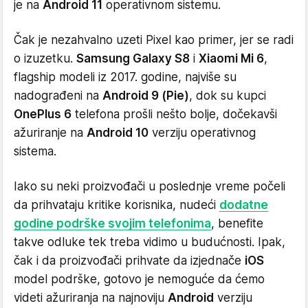
je na
Android 11
operativnom sistemu.
Čak je nezahvalno uzeti Pixel kao primer, jer se radi
o izuzetku.
Samsung Galaxy S8
i
Xiaomi Mi 6
,
flagship modeli iz 2017. godine, najviše su
nadograđeni na
Android 9 (Pie)
, dok su kupci
OnePlus 6
telefona prošli nešto bolje, dočekavši
ažuriranje na
Android 10
verziju operativnog
sistema.
Iako su neki proizvođači u poslednje vreme počeli
da prihvataju kritike korisnika, nudeći
dodatne
godine podrške svojim telefonima
, benefite
takve odluke tek treba vidimo u budućnosti. Ipak,
čak i da proizvođači prihvate da izjednače
iOS
model podrške, gotovo je nemoguće da ćemo
videti ažuriranja na najnoviju
Android
verziju