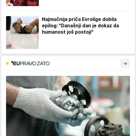
Najmučnija priča Evrolige dobila
epilog: "Današnji dan je dokaz da
humanost još postoji"