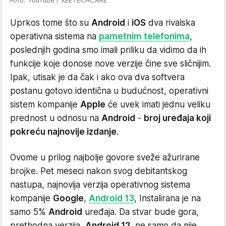
Uprkos tome što su
Android
i
iOS
dva rivalska
operativna sistema na
pametnim telefonima
,
poslednjih godina smo imali priliku da vidimo da ih
funkcije koje donose nove verzije čine sve sličnijim.
Ipak, utisak je da čak i ako ova dva softvera
postanu gotovo identična u budućnost, operativni
sistem kompanije
Apple
će uvek imati jednu veliku
prednost u odnosu na
Android
-
broj uređaja koji
pokreću najnovije izdanje
.
Ovome u prilog najbolje govore sveže ažurirane
brojke. Pet meseci nakon svog debitantskog
nastupa, najnovija verzija operativnog sistema
kompanije
Google
,
Android 13
, Instalirana je na
samo 5%
Android
uređaja. Da stvar bude gora,
prethodna verzija,
Android 12
, ne samo da nije