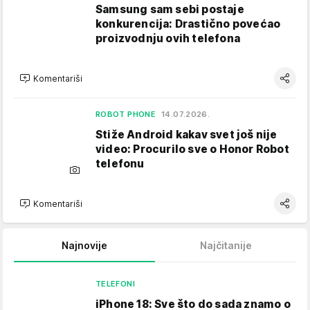
Samsung sam sebi postaje
konkurencija: Drastično povećao
proizvodnju ovih telefona
Komentariši
ROBOT PHONE
14.07.2026.
Stiže Android kakav svet još nije
video: Procurilo sve o Honor Robot
telefonu
Komentariši
Najnovije
Najčitanije
TELEFONI
iPhone 18: Sve što do sada znamo o