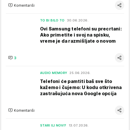
Komentariši
TO BI BILO TO
30.06.2026.
Ovi Samsung telefoni su precrtani:
Ako primetite i svoj na spisku,
vreme je da razmišljate o novom
3
AUDIO MEMORY
25.06.2026.
Telefoni će pamtiti baš sve što
kažemo i čujemo: U kodu otkrivena
zastrašujuća nova Google opcija
Komentariši
STARI ILI NOVI?
13.07.2026.