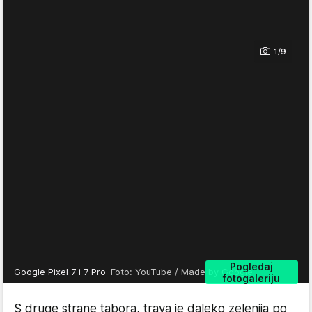
1/9
Pogledaj
Google Pixel 7 i 7 Pro
Foto: YouTube / Made by Google
fotogaleriju
S druge strane tabora, trava je daleko zelenija po