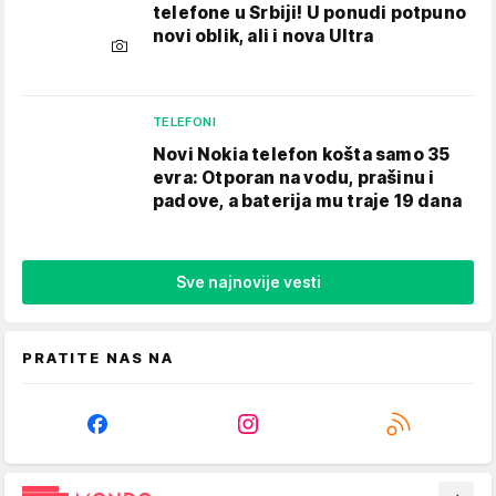
telefone u Srbiji! U ponudi potpuno
novi oblik, ali i nova Ultra
TELEFONI
Novi Nokia telefon košta samo 35
evra: Otporan na vodu, prašinu i
padove, a baterija mu traje 19 dana
Sve najnovije vesti
PRATITE NAS NA