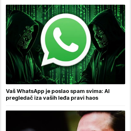
Vaš WhatsApp je poslao spam svima: AI
pregledač iza vaših leđa pravi haos