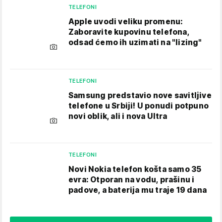
TELEFONI
Apple uvodi veliku promenu:
Zaboravite kupovinu telefona,
odsad ćemo ih uzimati na "lizing"
TELEFONI
Samsung predstavio nove savitljive
telefone u Srbiji! U ponudi potpuno
novi oblik, ali i nova Ultra
TELEFONI
Novi Nokia telefon košta samo 35
evra: Otporan na vodu, prašinu i
padove, a baterija mu traje 19 dana