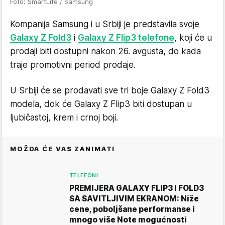
Foto: SmartLife / Samsung
Kompanija Samsung i u Srbiji je predstavila svoje
Galaxy Z Fold3
i
Galaxy Z Flip3 telefone
, koji će u
prodaji biti dostupni nakon 26. avgusta, do kada
traje promotivni period prodaje.
U Srbiji će se prodavati sve tri boje Galaxy Z Fold3
modela, dok će Galaxy Z Flip3 biti dostupan u
ljubičastoj, krem i crnoj boji.
MOŽDA ĆE VAS ZANIMATI
TELEFONI
PREMIJERA GALAXY FLIP3 I FOLD3
SA SAVITLJIVIM EKRANOM: Niže
cene, poboljšane performanse i
mnogo više Note mogućnosti