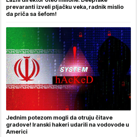
prevaranti izveli pljačku veka, radnik mislio
da priča sa šefom!
Jednim potezom mogli da otruju čitave
gradove! Iranski hakeri udarili na vodovode u
Americi