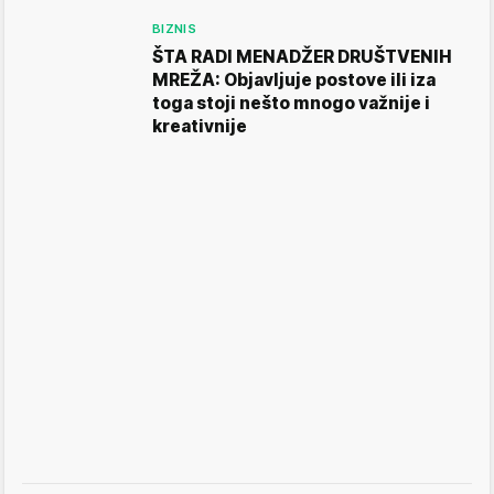
BIZNIS
ŠTA RADI MENADŽER DRUŠTVENIH
MREŽA: Objavljuje postove ili iza
toga stoji nešto mnogo važnije i
kreativnije