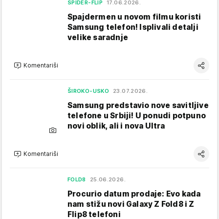
SPIDER-FLIP
17.06.2026.
Spajdermen u novom filmu koristi
Samsung telefon! Isplivali detalji
velike saradnje
Komentariši
ŠIROKO-USKO
23.07.2026.
Samsung predstavio nove savitljive
telefone u Srbiji! U ponudi potpuno
novi oblik, ali i nova Ultra
Komentariši
FOLD8
25.06.2026.
Procurio datum prodaje: Evo kada
nam stižu novi Galaxy Z Fold8 i Z
Flip8 telefoni