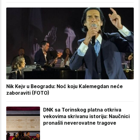
Nik Kejv u Beogradu: Noć koju Kalemegdan neće
zaboraviti (FOTO)
DNK sa Torinskog platna otkriva
vekovima skrivanu istoriju: Naučnici
pronašli neverovatne tragove