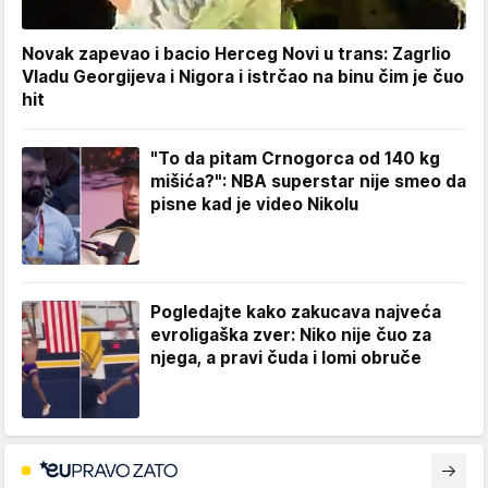
Novak zapevao i bacio Herceg Novi u trans: Zagrlio
Vladu Georgijeva i Nigora i istrčao na binu čim je čuo
hit
"To da pitam Crnogorca od 140 kg
mišića?": NBA superstar nije smeo da
pisne kad je video Nikolu
Pogledajte kako zakucava najveća
evroligaška zver: Niko nije čuo za
njega, a pravi čuda i lomi obruče