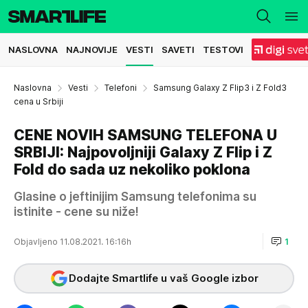
NASLOVNA
NAJNOVIJE
VESTI
SAVETI
TESTOVI
Naslovna
Vesti
Telefoni
Samsung Galaxy Z Flip3 i Z Fold3
cena u Srbiji
CENE NOVIH SAMSUNG TELEFONA U
SRBIJI: Najpovoljniji Galaxy Z Flip i Z
Fold do sada uz nekoliko poklona
Glasine o jeftinijim Samsung telefonima su
istinite - cene su niže!
Objavljeno 11.08.2021. 16:16h
1
Dodajte Smartlife u vaš Google izbor