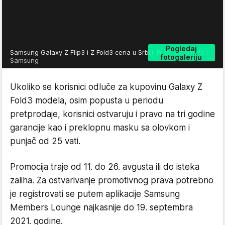
Pogledaj
Samsung Galaxy Z Flip3 i Z Fold3 cena u Srbiji
Foto: SmartLife /
fotogaleriju
Samsung
Ukoliko se korisnici odluče za kupovinu Galaxy Z
Fold3 modela, osim popusta u periodu
pretprodaje, korisnici ostvaruju i pravo na tri godine
garancije kao i preklopnu masku sa olovkom i
punjač od 25 vati.
Promocija traje od 11. do 26. avgusta ili do isteka
zaliha. Za ostvarivanje promotivnog prava potrebno
je registrovati se putem aplikacije Samsung
Members Lounge najkasnije do 19. septembra
2021. godine.