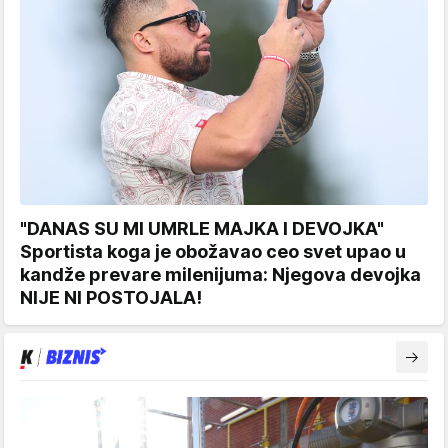
"DANAS SU MI UMRLE MAJKA I DEVOJKA"
Sportista koga je obožavao ceo svet upao u
kandže prevare milenijuma: Njegova devojka
NIJE NI POSTOJALA!