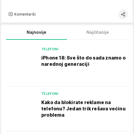
Komentariši
Najnovije
Najčitanije
TELEFONI
iPhone 18: Sve što do sada znamo o
narednoj generaciji
TELEFONI
Kako da blokirate reklame na
telefonu​? Jedan trik rešava većinu
problema