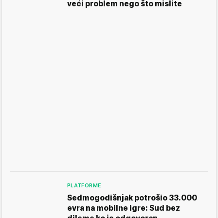
veći problem nego što mislite
PLATFORME
Sedmogodišnjak potrošio 33.000
evra na mobilne igre: Sud bez