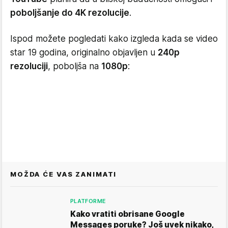
poboljšanje do 4K rezolucije
.
Ispod možete pogledati kako izgleda kada se video
star 19 godina, originalno objavljen u
240p
rezoluciji
, poboljša na
1080p
:
MOŽDA ĆE VAS ZANIMATI
PLATFORME
Kako vratiti obrisane Google
Messages poruke? Još uvek nikako,