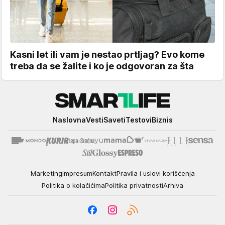
Kasni let ili vam je nestao prtljag? Evo kome
treba da se žalite i ko je odgovoran za šta
Smartlife
Naslovna
Vesti
Saveti
Testovi
Biznis
Marketing
Impresum
Kontakt
Pravila i uslovi korišćenja
Politika o kolačićima
Politika privatnosti
Arhiva