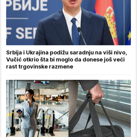
Srbija i Ukrajina podižu saradnju na viši nivo,
Vučić otkrio šta bi moglo da donese još veći
rast trgovinske razmene