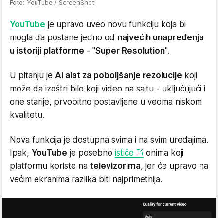
Foto: YouTube / ScreenShot
YouTube
je upravo uveo novu funkciju koja bi
mogla da postane jedno od
najvećih unapređenja
u istoriji platforme
- "
Super Resolution
".
U pitanju je
AI alat za poboljšanje rezolucije
koji
može da izoštri bilo koji video na sajtu - uključujući i
one starije, prvobitno postavljene u veoma niskom
kvalitetu.
Nova funkcija je dostupna svima i na svim uređajima.
Ipak,
YouTube
je posebno
ističe
onima koji
platformu koriste na
televizorima
, jer će upravo na
većim ekranima razlika biti najprimetnija.