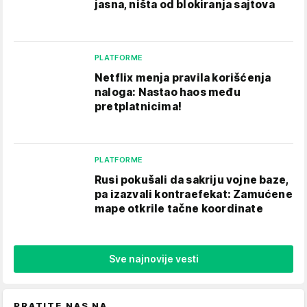
jasna, ništa od blokiranja sajtova
PLATFORME
Netflix menja pravila korišćenja
naloga: Nastao haos među
pretplatnicima!
PLATFORME
Rusi pokušali da sakriju vojne baze,
pa izazvali kontraefekat: Zamućene
mape otkrile tačne koordinate
Sve najnovije vesti
PRATITE NAS NA