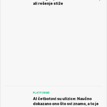
ali rešenje stiže
PLATFORME
AI četbotovi su ulizice: Naučno
dokazano ono što svi znamo, a to je