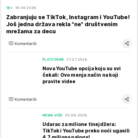
16+
16.06.2026.
Zabranjuju se TikTok, Instagram i YouTube!
Još jedna država rekla "ne" društvenim
mrežama za decu
Komentariši
PLATFORME
27.07.2026.
Nova YouTube opcija koju su svi
čekali: Ovo menja način na koji
pravite videe
Komentariši
NEMA VIŠE
30.06.2026.
Udarac za milione tinejdžera:
TikTok i YouTube preko noći ugasili
4,7 miliona naloga!