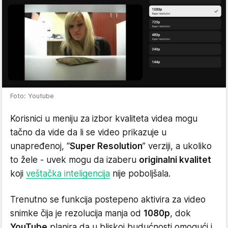
Foto: Youtube
Korisnici u meniju za izbor kvaliteta videa mogu
tačno da vide da li se video prikazuje u
unapređenoj, “
Super Resolution
” verziji, a ukoliko
to žele - uvek mogu da izaberu
originalni kvalitet
koji
veštačka inteligencija
nije poboljšala.
Trenutno se funkcija postepeno aktivira za video
snimke čija je rezolucija manja od
1080p
, dok
YouTube
planira da u bliskoj budućnosti omogući i