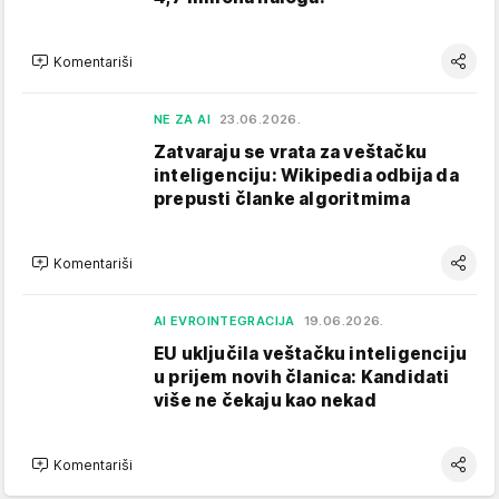
Komentariši
NE ZA AI
23.06.2026.
Zatvaraju se vrata za veštačku
inteligenciju: Wikipedia odbija da
prepusti članke algoritmima
Komentariši
AI EVROINTEGRACIJA
19.06.2026.
EU uključila veštačku inteligenciju
u prijem novih članica: Kandidati
više ne čekaju kao nekad
Komentariši