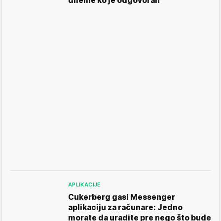
dileme ko je odgovoran
APLIKACIJE
Cukerberg gasi Messenger
aplikaciju za računare: Jedno
morate da uradite pre nego što bude