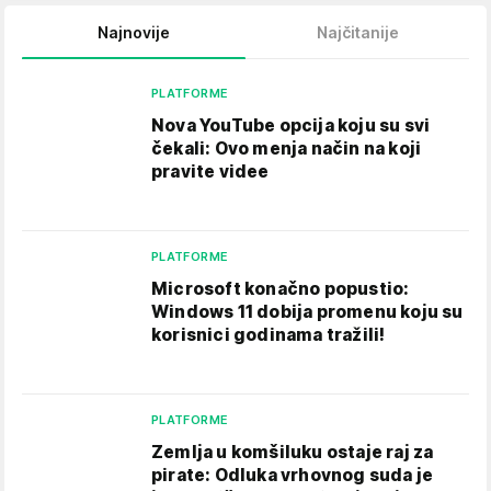
Najnovije
Najčitanije
PLATFORME
Nova YouTube opcija koju su svi
čekali: Ovo menja način na koji
pravite videe
PLATFORME
Microsoft konačno popustio:
Windows 11 dobija promenu koju su
korisnici godinama tražili!
PLATFORME
Zemlja u komšiluku ostaje raj za
pirate: Odluka vrhovnog suda je