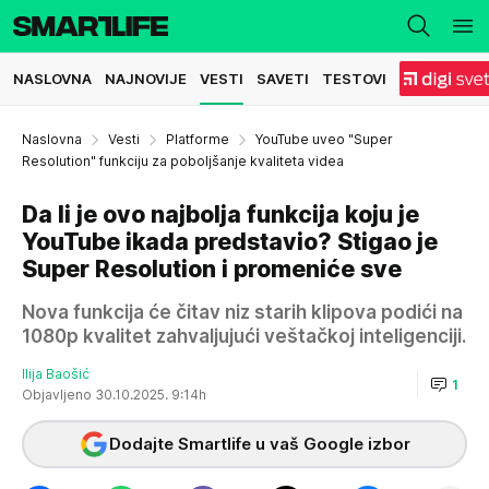
NASLOVNA
NAJNOVIJE
VESTI
SAVETI
TESTOVI
Naslovna
Vesti
Platforme
YouTube uveo "Super
Resolution" funkciju za poboljšanje kvaliteta videa
Da li je ovo najbolja funkcija koju je
YouTube ikada predstavio? Stigao je
Super Resolution i promeniće sve
Nova funkcija će čitav niz starih klipova podići na
1080p kvalitet zahvaljujući veštačkoj inteligenciji.
Ilija Baošić
1
Objavljeno 30.10.2025. 9:14h
Dodajte Smartlife u vaš Google izbor