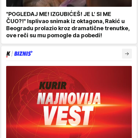
"POGLEDAJ ME! IZGUBIĆEŠ! JE L' SI ME
ČUO?!" Isplivao snimak iz oktagona, Rakić u
Beogradu prolazio kroz dramatične trenutke,
ove reči su mu pomogle da pobedi!