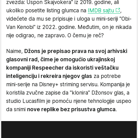
zvezda: Uspon Skajvokera" iz 2019. godine, ali
ukoliko posetite listing glumca na
IMDB sajtu
,
videćete da mu se pripisuje i uloga u mini-seriji "Obi-
Van Kenobi" iz 2022. godine. Međutim, on je nikada
nije odigrao, ne zapravo. O čemu je reč?
Naime,
Džons je prepisao prava na svoj arhivski
glasovni rad, čime je omogućio ukrajinskoj
kompaniji Respeecher da iskoristi veštačku
inteligenciju i rekreira njegov glas
za potrebe
mini-serije na Disney+ striming servisu. Kompanija je
koristila zvučne zapise da "klonira" Džonsov glas, a
studio Lucasfilm je pomoću njene tehnologije uspeo
da snimi
nove replike bez prisustva glumca
.