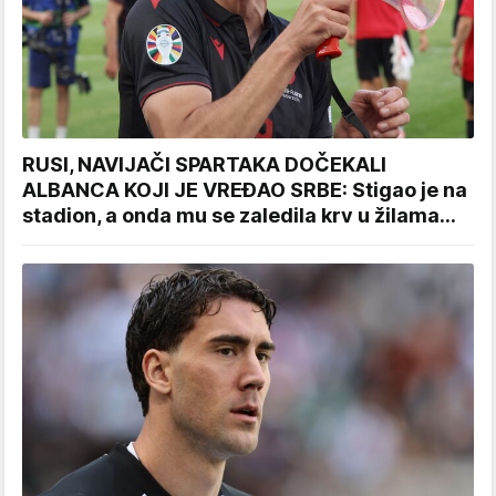
RUSI, NAVIJAČI SPARTAKA DOČEKALI
ALBANCA KOJI JE VREĐAO SRBE: Stigao je na
stadion, a onda mu se zaledila krv u žilama...