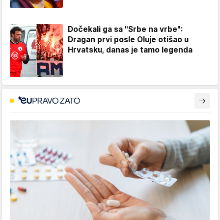
Dočekali ga sa "Srbe na vrbe":
Dragan prvi posle Oluje otišao u
Hrvatsku, danas je tamo legenda