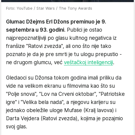
Foto: YouTube / Star Wars / The Tony Awards
Glumac Džejms Erl Džons preminuo je 9.
septembra u 93. godini
. Publici je ostao
najprepoznatljiviji po glasu kultnog negativca iz
franšize "Ratovi zvezda", ali ono što nije tako
poznato je da je pre smrti je tu ulogu prepustio -
ne drugom glumcu, već
veštačkoj inteligenciji
.
Gledaoci su Džonsa tokom godina imali priliku da
vide na velikom ekranu u filmovima kao što su
"Polje snova", "Lov na Crveni oktobar", "Patriotske
igre" i "Velika bela nada", a njegovu karijeru su
jednako obeležile uloge Mufase (Kralj lavova) i
Darta Vejdera (Ratovi zvezda), kojima je pozajmio
svoj glas.