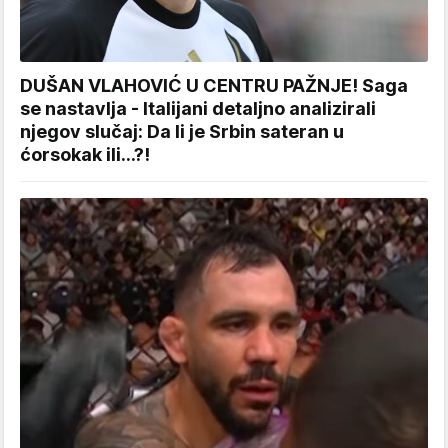
DUŠAN VLAHOVIĆ U CENTRU PAŽNJE! Saga
se nastavlja - Italijani detaljno analizirali
njegov slučaj: Da li je Srbin sateran u
ćorsokak ili...?!