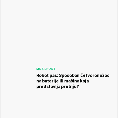
MOBILNOST
Robot pas: Sposoban četvoronožac
na baterije ili mašina koja
predstavlja pretnju?