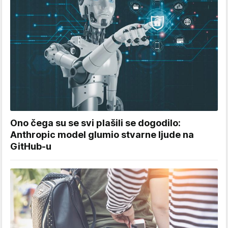
Ono čega su se svi plašili se dogodilo:
Anthropic model glumio stvarne ljude na
GitHub-u