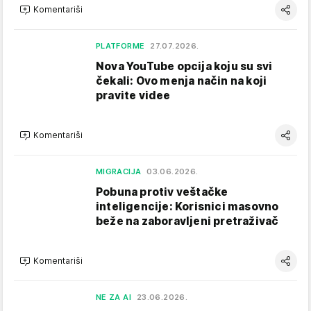
Komentariši
PLATFORME
27.07.2026.
Nova YouTube opcija koju su svi
čekali: Ovo menja način na koji
pravite videe
Komentariši
MIGRACIJA
03.06.2026.
Pobuna protiv veštačke
inteligencije: Korisnici masovno
beže na zaboravljeni pretraživač
Komentariši
NE ZA AI
23.06.2026.