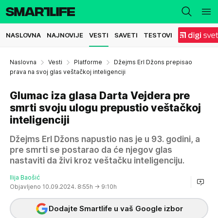
NASLOVNA
NAJNOVIJE
VESTI
SAVETI
TESTOVI
Naslovna
Vesti
Platforme
Džejms Erl Džons prepisao
prava na svoj glas veštačkoj inteligenciji
Glumac iza glasa Darta Vejdera pre
smrti svoju ulogu prepustio veštačkoj
inteligenciji
Džejms Erl Džons napustio nas je u 93. godini, a
pre smrti se postarao da će njegov glas
nastaviti da živi kroz veštačku inteligenciju.
Ilija Baošić
Objavljeno 10.09.2024. 8:55h
→ 9:10h
Dodajte Smartlife u vaš Google izbor