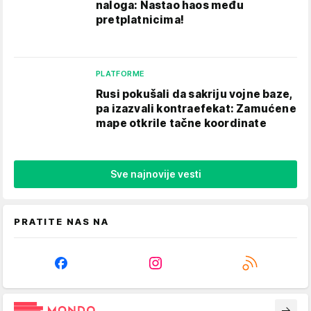
naloga: Nastao haos među
pretplatnicima!
PLATFORME
Rusi pokušali da sakriju vojne baze,
pa izazvali kontraefekat: Zamućene
mape otkrile tačne koordinate
Sve najnovije vesti
PRATITE NAS NA