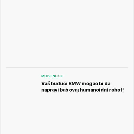
MOBILNOST
Vaš budući BMW mogao bi da
napravi baš ovaj humanoidni robot!