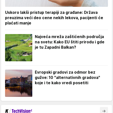
Uskoro lakši pristup terapiji za građane: Država
preuzima veći deo cene nekih lekova, pacijenti će
plaćati manje
Najveća mreža zaštićenih područja
na svetu: Kako EU štiti prirodu i gde
je tu Zapadni Balkan?
Evropski gradovi za odmor bez
gužve: 10 "alternativnih gradova"
koje i te kako vredi posetiti