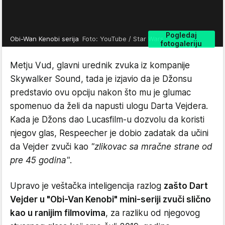
Pogledaj
Obi-Wan Kenobi serija
Foto: YouTube / Star Wars
fotogaleriju
Metju Vud, glavni urednik zvuka iz kompanije
Skywalker Sound, tada je izjavio da je Džonsu
predstavio ovu opciju nakon što mu je glumac
spomenuo da želi da napusti ulogu Darta Vejdera.
Kada je Džons dao Lucasfilm-u dozvolu da koristi
njegov glas, Respeecher je dobio zadatak da učini
da Vejder zvuči kao
"zlikovac sa mračne strane od
pre 45 godina"
.
Upravo je veštačka inteligencija razlog
zašto Dart
Vejder u "Obi-Van Kenobi" mini-seriji zvuči slično
kao u ranijim filmovima
, za razliku od njegovog