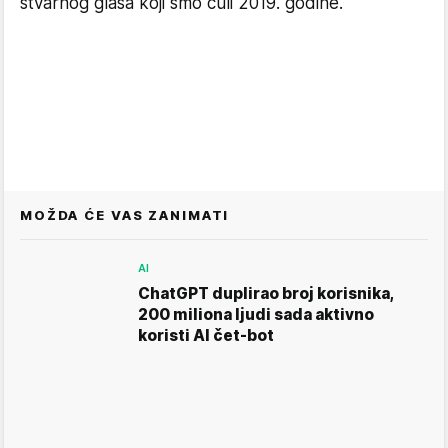
stvarnog glasa koji smo čuli 2019. godine.
MOŽDA ĆE VAS ZANIMATI
AI
ChatGPT duplirao broj korisnika,
200 miliona ljudi sada aktivno
koristi AI čet-bot