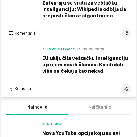
Zatvaraju se vrata za veštačku
inteligenciju: Wikipedia odbija da
prepusti članke algoritmima
Komentariši
AI EVROINTEGRACIJA
19.06.2026.
EU uključila veštačku inteligenciju
u prijem novih članica: Kandidati
više ne čekaju kao nekad
Komentariši
Najnovije
Najčitanije
PLATFORME
Nova YouTube opcija koju su svi