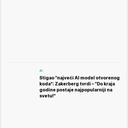
AI
Stigao "najveći AI model otvorenog
koda": Zakerberg tvrdi – "Do kraja
godine postaje najpopularniji na
svetu!"