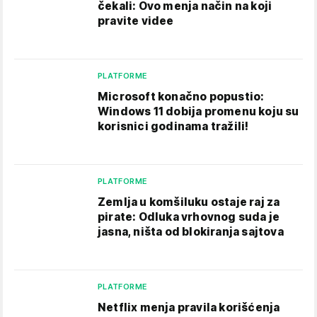
čekali: Ovo menja način na koji
pravite videe
PLATFORME
Microsoft konačno popustio:
Windows 11 dobija promenu koju su
korisnici godinama tražili!
PLATFORME
Zemlja u komšiluku ostaje raj za
pirate: Odluka vrhovnog suda je
jasna, ništa od blokiranja sajtova
PLATFORME
Netflix menja pravila korišćenja