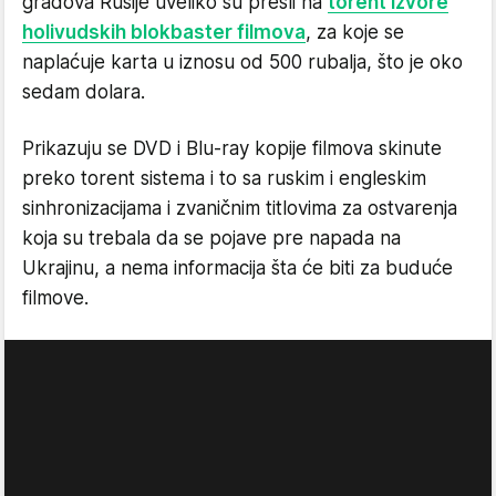
gradova Rusije uveliko su prešli na
torent izvore
holivudskih blokbaster filmova
, za koje se
naplaćuje karta u iznosu od 500 rubalja, što je oko
sedam dolara.
Prikazuju se DVD i Blu-ray kopije filmova skinute
preko torent sistema i to sa ruskim i engleskim
sinhronizacijama i zvaničnim titlovima za ostvarenja
koja su trebala da se pojave pre napada na
Ukrajinu, a nema informacija šta će biti za buduće
filmove.