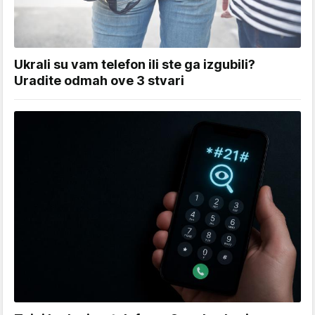
Ukrali su vam telefon ili ste ga izgubili?
Uradite odmah ove 3 stvari