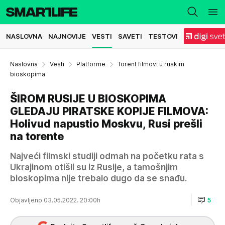
NASLOVNA
NAJNOVIJE
VESTI
SAVETI
TESTOVI
Naslovna
Vesti
Platforme
Torent filmovi u ruskim
bioskopima
ŠIROM RUSIJE U BIOSKOPIMA
GLEDAJU PIRATSKE KOPIJE FILMOVA:
Holivud napustio Moskvu, Rusi prešli
na torente
Najveći filmski studiji odmah na početku rata s
Ukrajinom otišli su iz Rusije, a tamošnjim
bioskopima nije trebalo dugo da se snađu.
Objavljeno 03.05.2022. 20:00h
5