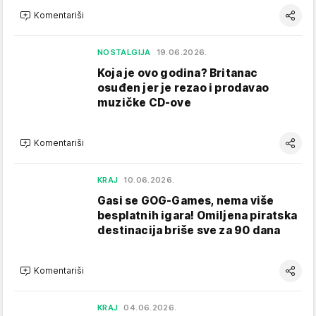
Komentariši
NOSTALGIJA
19.06.2026.
Koja je ovo godina? Britanac
osuđen jer je rezao i prodavao
muzičke CD-ove
Komentariši
KRAJ
10.06.2026.
Gasi se GOG-Games, nema više
besplatnih igara! Omiljena piratska
destinacija briše sve za 90 dana
Komentariši
KRAJ
04.06.2026.