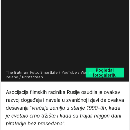
Pogledaj
The Batman
Foto: SmartLife / YouTube / Warner Bros. UK &
fotogaleriju
Ireland / Printscreen
Asocijacija filmskih radnika Rusije osudila je ovakav
razvoj događaja i navela u zvaničnoj izjavi da ovakva
dešavanja "
vraćaju zemlju u stanje 1990-tih, kada
je cvetalo crno tržište i kada su trajali najgori dani
piraterije bez presedana
".