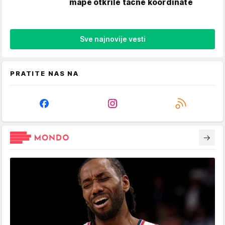
mape otkrile tačne koordinate
Sve najnovije vesti
PRATITE NAS NA