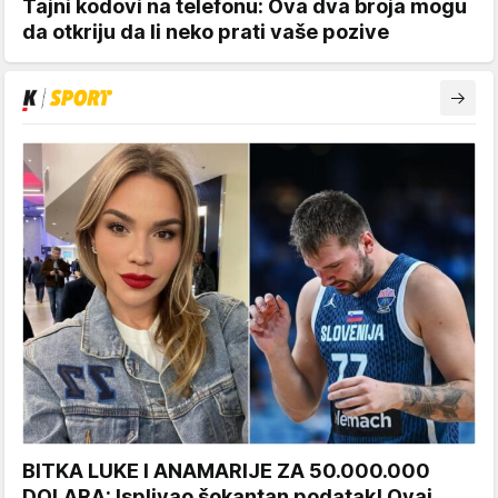
Tajni kodovi na telefonu: Ova dva broja mogu
da otkriju da li neko prati vaše pozive
BITKA LUKE I ANAMARIJE ZA 50.000.000
DOLARA: Isplivao šokantan podatak! Ovaj