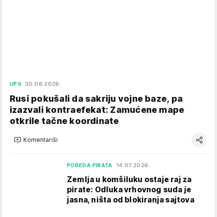
UPS
30.06.2026.
Rusi pokušali da sakriju vojne baze, pa
izazvali kontraefekat: Zamućene mape
otkrile tačne koordinate
Komentariši
POBEDA PIRATA
14.07.2026.
Zemlja u komšiluku ostaje raj za
pirate: Odluka vrhovnog suda je
jasna, ništa od blokiranja sajtova