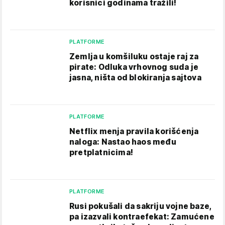
korisnici godinama tražili!
PLATFORME
Zemlja u komšiluku ostaje raj za
pirate: Odluka vrhovnog suda je
jasna, ništa od blokiranja sajtova
PLATFORME
Netflix menja pravila korišćenja
naloga: Nastao haos među
pretplatnicima!
PLATFORME
Rusi pokušali da sakriju vojne baze,
pa izazvali kontraefekat: Zamućene