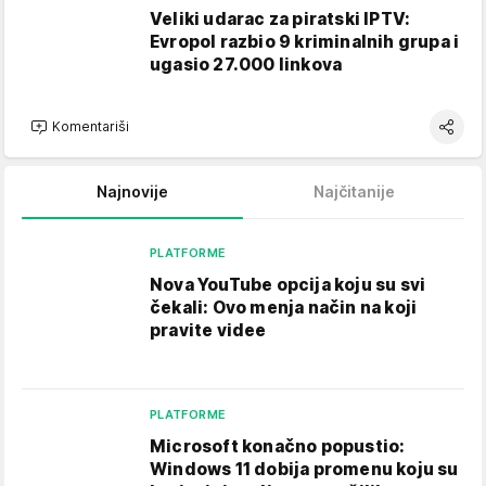
Veliki udarac za piratski IPTV:
Evropol razbio 9 kriminalnih grupa i
ugasio 27.000 linkova
Komentariši
Najnovije
Najčitanije
PLATFORME
Nova YouTube opcija koju su svi
čekali: Ovo menja način na koji
pravite videe
PLATFORME
Microsoft konačno popustio:
Windows 11 dobija promenu koju su