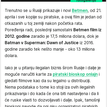
fotogaleriju
Trenutno se u Rusiji prikazuje i novi
Betmen
, od 21.
aprila i sve kopije su piratske, a ovaj film je jedan od
otkazanih u toj zemlji nakon početka rata.
Poređenja radi, poslednji samostalni
Betmen film iz
2012. godine
zaradio je 17,5 miliona dolara, dok je
Batman v Superman: Dawn of Justice
iz 2016.
godine zaradio tek nešto manje - oko 13 miliona
dolara.
Iako je u pitanju ilegalan biznis širom Rusije i dalje je
moguće naručiti karte za
piratski bioskop onlajn
i
gledati filmove kao da su legalno u distribuciji.
Nema podataka o tome ko stoji iza ovih ilegalnih
prikazivanja i do kada će ona biti nastavljena i da li
će ruske vlasti to dozvoljavati i dalje. Ipak, tamošnji
bioskopi navode da oni nisu organizatori piratskih