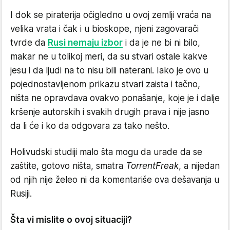
I dok se piraterija očigledno u ovoj zemlji vraća na
velika vrata i čak i u bioskope, njeni zagovarači
tvrde da
Rusi nemaju izbor
i da je ne bi ni bilo,
makar ne u tolikoj meri, da su stvari ostale kakve
jesu i da ljudi na to nisu bili naterani. Iako je ovo u
pojednostavljenom prikazu stvari zaista i tačno,
ništa ne opravdava ovakvo ponašanje, koje je i dalje
kršenje autorskih i svakih drugih prava i nije jasno
da li će i ko da odgovara za tako nešto.
Holivudski studiji malo šta mogu da urade da se
zaštite, gotovo ništa, smatra
TorrentFreak
, a nijedan
od njih nije želeo ni da komentariše ova dešavanja u
Rusiji.
Šta vi mislite o ovoj situaciji?