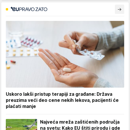
Uskoro lakši pristup terapiji za građane: Država
preuzima veći deo cene nekih lekova, pacijenti će
plaćati manje
Najveća mreža zaštićenih područja
na svetu: Kako EU štiti prirodu i gde