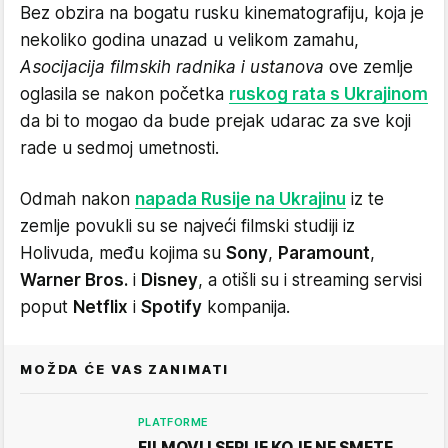
Bez obzira na bogatu rusku kinematografiju, koja je
nekoliko godina unazad u velikom zamahu,
Asocijacija filmskih radnika i ustanova
ove zemlje
oglasila se nakon početka
ruskog rata s Ukrajinom
da bi to mogao da bude prejak udarac za sve koji
rade u sedmoj umetnosti.
Odmah nakon
napada Rusije na Ukrajinu
iz te
zemlje povukli su se najveći filmski studiji iz
Holivuda, među kojima su
Sony
,
Paramount
,
Warner Bros.
i
Disney
, a otišli su i streaming servisi
poput
Netflix
i
Spotify
kompanija.
MOŽDA ĆE VAS ZANIMATI
PLATFORME
FILMOVI I SERIJE KOJE NE SMETE