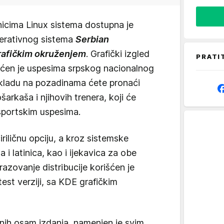
nicima Linux sistema dostupna je
perativnog sistema
Serbian
rafičkim okruženjem
. Grafički izgled
PRATI
ćen je uspesima srpskog nacionalnog
skladu na pozadinama ćete pronaći
šarkaša i njihovih trenera, koji će
sportskim uspesima.
riličnu opciju, a kroz sistemske
i latinica, kao i ijekavica za obe
azovanje distribucije korišćen je
 test verziji, sa KDE grafičkim
nih osam izdanja, namenjen je svim