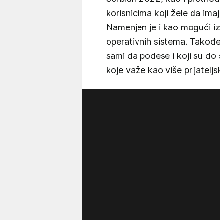
korisnicima koji žele da ima
Namenjen je i kao mogući iz
operativnih sistema. Takođe,
sami da podese i koji su do 
koje važe kao više prijatelj