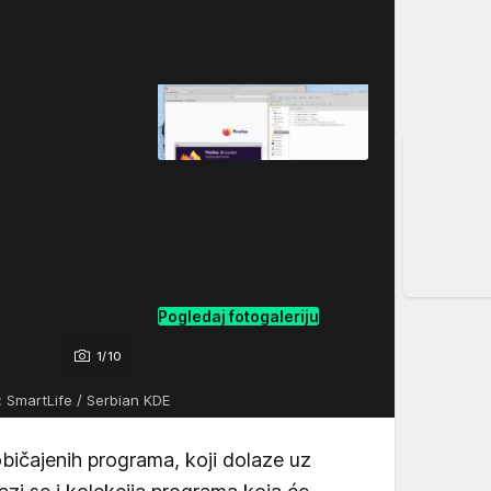
Pogledaj fotogaleriju
1/10
: SmartLife / Serbian KDE
bičajenih programa, koji dolaze uz