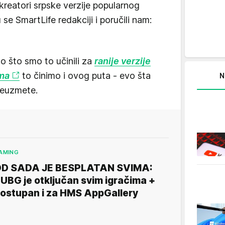
reatori srpske verzije popularnog
 se SmartLife redakciji i poručili nam:
o što smo to učinili za
ranije verzije
ema
to činimo i ovog puta - evo šta
N
reuzmete.
AMING
D SADA JE BESPLATAN SVIMA:
UBG je otključan svim igračima +
ostupan i za HMS AppGallery