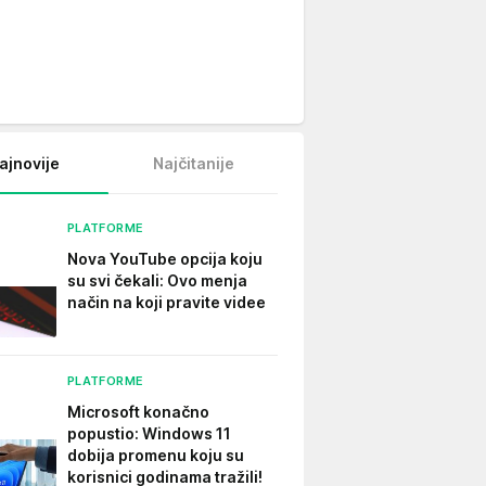
ajnovije
Najčitanije
PLATFORME
Nova YouTube opcija koju
su svi čekali: Ovo menja
način na koji pravite videe
PLATFORME
Microsoft konačno
popustio: Windows 11
dobija promenu koju su
korisnici godinama tražili!