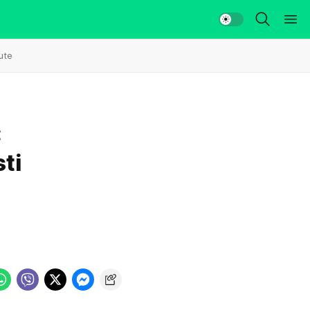
ute
:
sti