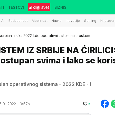
TI
TESTOVI
BIZNIS
AI
Bezbednost
Mobilnost
Nauka
Inovacije
Gaming
Kriptoval
serbian linuks 2022 kde operativni sistem na srpskom
STEM IZ SRBIJE NA ĆIRILICI
ostupan svima i lako se kori
rbian operativnog sistema - 2022 KDE - i
6.01.2022. 19:57h
6