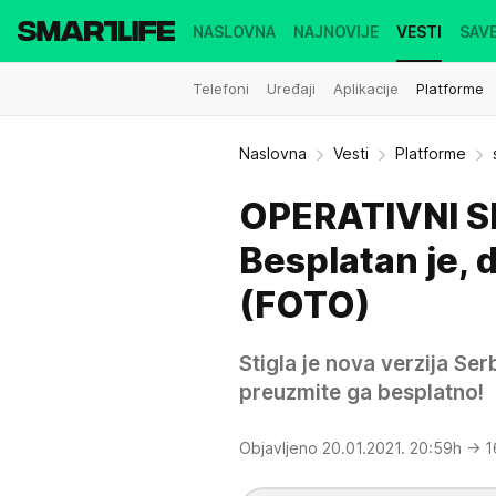
NASLOVNA
NAJNOVIJE
VESTI
SAVE
Telefoni
Uređaji
Aplikacije
Platforme
Naslovna
Vesti
Platforme
OPERATIVNI SI
Besplatan je, d
(FOTO)
Stigla je nova verzija Se
preuzmite ga besplatno!
Objavljeno 20.01.2021. 20:59h
→ 1