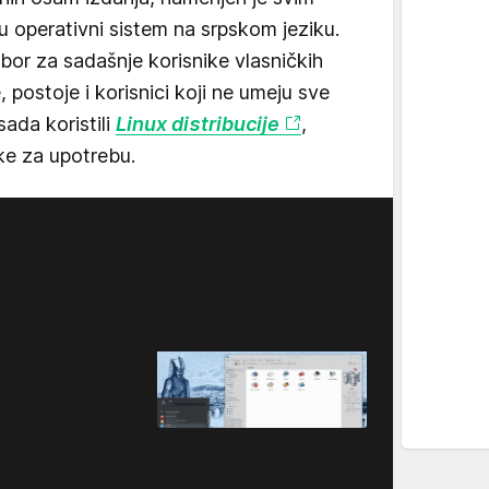
ju operativni sistem na srpskom jeziku.
bor za sadašnje korisnike vlasničkih
 postoje i korisnici koji ne umeju sve
sada koristili
Linux distribucije
,
ske za upotrebu.