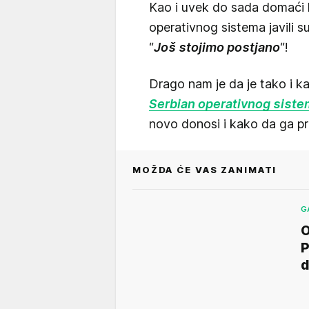
Kao i uvek do sada domaći k
operativnog sistema javili su
“
Još stojimo postjano
“!
Drago nam je da je tako i ka
Serbian operativnog sist
novo donosi i kako da ga p
MOŽDA ĆE VAS ZANIMATI
G
O
P
d