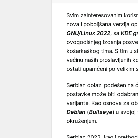
Svim zainteresovanim koris
nova i poboljšana verzija o
GNU/Linux 2022
, sa
KDE g
ovogodišnjeg izdanja posve
košarkaškog tima. S tim u 
većinu naših proslavljenih ko
ostati upamćeni po velikim 
Serbian dolazi podešen na ći
postavke može biti odabrana 
varijante. Kao osnova za obr
Debian
(
Bullseye
) u svojoj
okruženjem.
Serbian 2022, kao i prethod