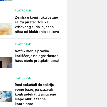
PLATFORME
Zemlja u komšiluku ostaje
raj za pirate: Odluka
vrhovnog suda je jasna,
ništa od blokiranja sajtova
PLATFORME
Netflix menja pravila
korišćenja naloga: Nastao
haos među pretplatnicima!
PLATFORME
Rusi pokušali da sakriju
vojne baze, pa izazvali
kontraefekat: Zamućene
mape otkrile tačne
koordinate