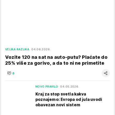
VELIKA RAZLIKA
04.06.2026.
Vozite 120 na sat na auto-putu? Plaćate do
25% više za gorivo, a da to ni ne primetite
6
NOVO PRAVILO
04.05.2026.
Kraj za stop svetla kakva
poznajemo: Evropa od jula uvodi
obavezan novi sistem