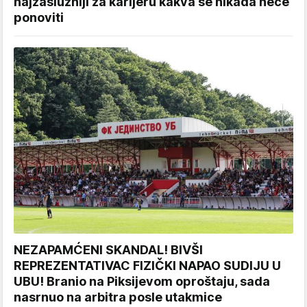
najzaslužniji za karijeru kakva se nikada neće
ponoviti
NEZAPAMĆENI SKANDAL! BIVŠI
REPREZENTATIVAC FIZIČKI NAPAO SUDIJU U
UBU! Branio na Piksijevom oproštaju, sada
nasrnuo na arbitra posle utakmice