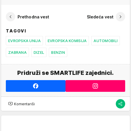
Prethodna vest
Sledeća vest
TAGOVI
EVROPSKA UNIJA
EVROPSKA KOMISIJA
AUTOMOBILI
ZABRANA
DIZEL
BENZIN
Pridruži se SMARTLIFE zajednici.
Komentariši