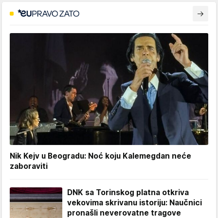
Nik Kejv u Beogradu: Noć koju Kalemegdan neće
zaboraviti
DNK sa Torinskog platna otkriva
vekovima skrivanu istoriju: Naučnici
pronašli neverovatne tragove