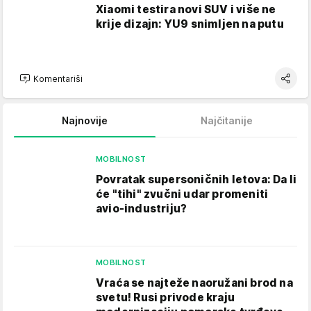
Xiaomi testira novi SUV i više ne
krije dizajn: YU9 snimljen na putu
Komentariši
Najnovije
Najčitanije
MOBILNOST
Povratak supersoničnih letova: Da li
će "tihi" zvučni udar promeniti
avio-industriju?
MOBILNOST
Vraća se najteže naoružani brod na
svetu! Rusi privode kraju