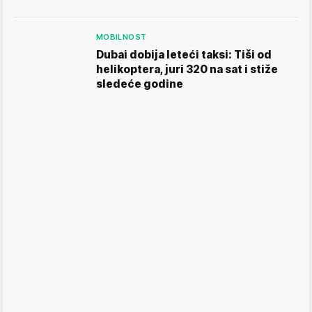
MOBILNOST
Dubai dobija leteći taksi: Tiši od
helikoptera, juri 320 na sat i stiže
sledeće godine