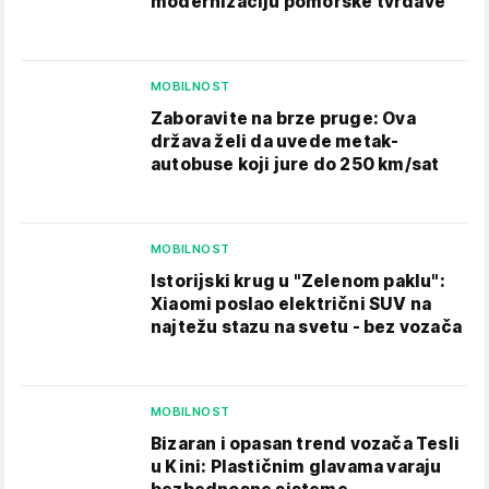
modernizaciju pomorske tvrđave
MOBILNOST
Zaboravite na brze pruge: Ova
država želi da uvede metak-
autobuse koji jure do 250 km/sat
MOBILNOST
Istorijski krug u "Zelenom paklu":
Xiaomi poslao električni SUV na
najtežu stazu na svetu - bez vozača
MOBILNOST
Bizaran i opasan trend vozača Tesli
u Kini: Plastičnim glavama varaju