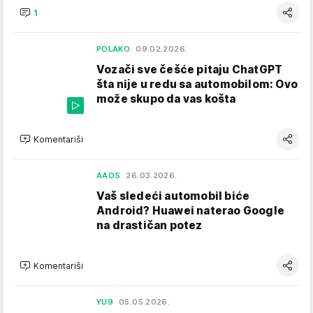
1
POLAKO
09.02.2026.
Vozači sve češće pitaju ChatGPT
šta nije u redu sa automobilom: Ovo
može skupo da vas košta
Komentariši
AAOS
26.03.2026.
Vaš sledeći automobil biće
Android? Huawei naterao Google
na drastičan potez
Komentariši
YU9
05.05.2026.