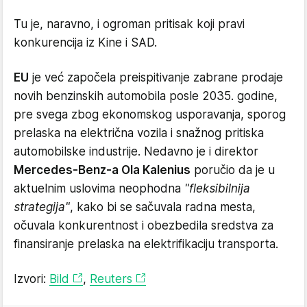
Tu je, naravno, i ogroman pritisak koji pravi
konkurencija iz Kine i SAD.
EU
je već započela preispitivanje zabrane prodaje
novih benzinskih automobila posle 2035. godine,
pre svega zbog ekonomskog usporavanja, sporog
prelaska na električna vozila i snažnog pritiska
automobilske industrije. Nedavno je i direktor
Mercedes-Benz-a Ola Kalenius
poručio da je u
aktuelnim uslovima neophodna
"fleksibilnija
strategija"
, kako bi se sačuvala radna mesta,
očuvala konkurentnost i obezbedila sredstva za
finansiranje prelaska na elektrifikaciju transporta.
Izvori:
Bild
,
Reuters