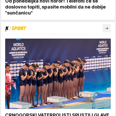
Od ponedeljka novi horor! Telefoni će se
doslovno topiti, spasite mobilni da ne dobije
"sunčanicu"
CRNOGORSKI VATERPOLISTI SPUSTILI GLAVE