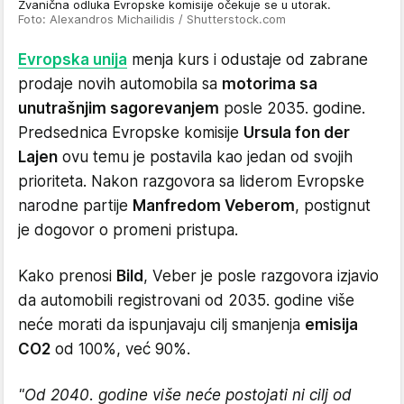
Zvanična odluka Evropske komisije očekuje se u utorak.
Foto: Alexandros Michailidis / Shutterstock.com
Evropska unija
menja kurs i odustaje od zabrane
prodaje novih automobila sa
motorima sa
unutrašnjim sagorevanjem
posle 2035. godine.
Predsednica Evropske komisije
Ursula fon der
Lajen
ovu temu je postavila kao jedan od svojih
prioriteta. Nakon razgovora sa liderom Evropske
narodne partije
Manfredom Veberom
, postignut
je dogovor o promeni pristupa.
Kako prenosi
Bild
, Veber je posle razgovora izjavio
da automobili registrovani od 2035. godine više
neće morati da ispunjavaju cilj smanjenja
emisija
CO2
od 100%, već 90%.
"Od 2040. godine više neće postojati ni cilj od