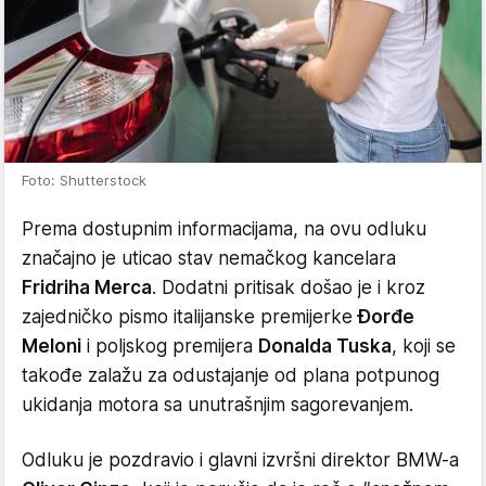
Foto: Shutterstock
Prema dostupnim informacijama, na ovu odluku
značajno je uticao stav nemačkog kancelara
Fridriha Merca
. Dodatni pritisak došao je i kroz
zajedničko pismo italijanske premijerke
Đorđe
Meloni
i poljskog premijera
Donalda Tuska
, koji se
takođe zalažu za odustajanje od plana potpunog
ukidanja motora sa unutrašnjim sagorevanjem.
Odluku je pozdravio i glavni izvršni direktor BMW-a