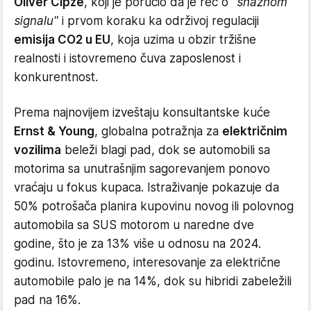
Oliver Cipze
, koji je poručio da je reč o
"snažnom
signalu"
i prvom koraku ka održivoj regulaciji
emisija CO2 u EU
, koja uzima u obzir tržišne
realnosti i istovremeno čuva zaposlenost i
konkurentnost.
Prema najnovijem izveštaju konsultantske kuće
Ernst & Young
, globalna potražnja za
električnim
vozilima
beleži blagi pad, dok se automobili sa
motorima sa unutrašnjim sagorevanjem ponovo
vraćaju u fokus kupaca. Istraživanje pokazuje da
50% potrošača planira kupovinu novog ili polovnog
automobila sa SUS motorom u naredne dve
godine, što je za 13% više u odnosu na 2024.
godinu. Istovremeno, interesovanje za električne
automobile palo je na 14%, dok su hibridi zabeležili
pad na 16%.