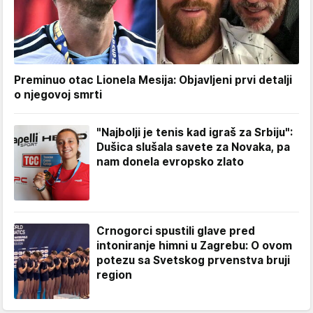
Preminuo otac Lionela Mesija: Objavljeni prvi detalji
o njegovoj smrti
"Najbolji je tenis kad igraš za Srbiju":
Dušica slušala savete za Novaka, pa
nam donela evropsko zlato
Crnogorci spustili glave pred
intoniranje himni u Zagrebu: O ovom
potezu sa Svetskog prvenstva bruji
region