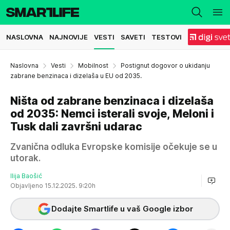
NASLOVNA
NAJNOVIJE
VESTI
SAVETI
TESTOVI
Naslovna
Vesti
Mobilnost
Postignut dogovor o ukidanju
zabrane benzinaca i dizelaša u EU od 2035.
Ništa od zabrane benzinaca i dizelaša
od 2035: Nemci isterali svoje, Meloni i
Tusk dali završni udarac
Zvanična odluka Evropske komisije očekuje se u
utorak.
Ilija Baošić
Objavljeno 15.12.2025. 9:20h
Dodajte Smartlife u vaš Google izbor