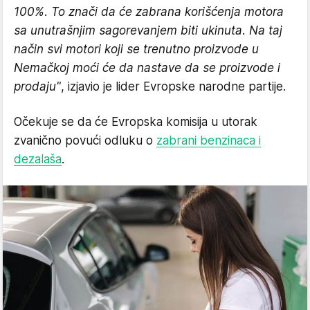
100%. To znači da će zabrana korišćenja motora
sa unutrašnjim sagorevanjem biti ukinuta. Na taj
način svi motori koji se trenutno proizvode u
Nemačkoj moći će da nastave da se proizvode i
prodaju"
, izjavio je lider Evropske narodne partije.
Očekuje se da će Evropska komisija u utorak
zvanično povući odluku o
zabrani benzinaca i
dezalaša
.