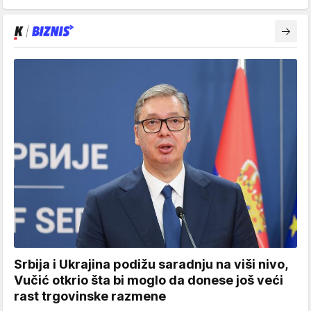
Srbija i Ukrajina podižu saradnju na viši nivo,
Vučić otkrio šta bi moglo da donese još veći
rast trgovinske razmene