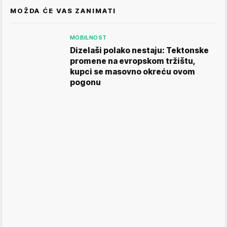
MOŽDA ĆE VAS ZANIMATI
MOBILNOST
Dizelaši polako nestaju: Tektonske
promene na evropskom tržištu,
kupci se masovno okreću ovom
pogonu