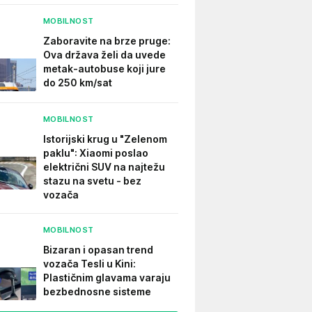
MOBILNOST
Zaboravite na brze pruge:
Ova država želi da uvede
metak-autobuse koji jure
do 250 km/sat
MOBILNOST
Istorijski krug u "Zelenom
paklu": Xiaomi poslao
električni SUV na najtežu
stazu na svetu - bez
vozača
MOBILNOST
Bizaran i opasan trend
vozača Tesli u Kini:
Plastičnim glavama varaju
bezbednosne sisteme