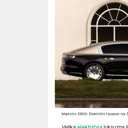
Maextro S800: Električni Huawei na 
Velika
električna
luksuzna 