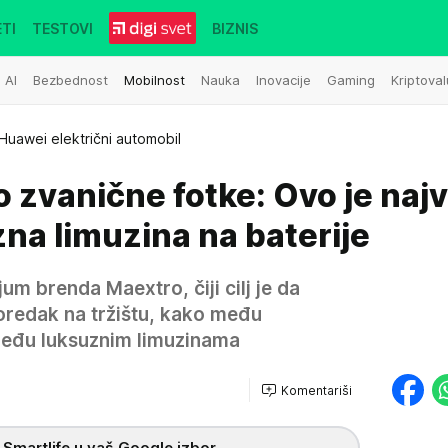
TI
TESTOVI
BIZNIS
AI
Bezbednost
Mobilnost
Nauka
Inovacije
Gaming
Kriptoval
Huawei električni automobil
 zvanične fotke: Ovo je naj
na limuzina na baterije
um brenda Maextro, čiji cilj je da
oredak na tržištu, kako među
među luksuznim limuzinama
Komentariši
 Smartlife u vaš Google izbor