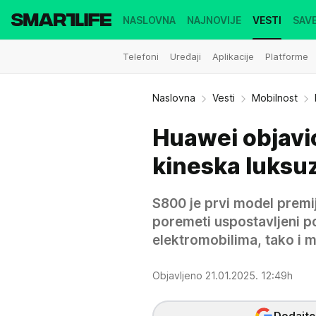
NASLOVNA
NAJNOVIJE
VESTI
SAVE
Telefoni
Uređaji
Aplikacije
Platforme
Naslovna
Vesti
Mobilnost
Huawei objavio
kineska luksuz
S800 je prvi model premij
poremeti uspostavljeni p
elektromobilima, tako i 
Objavljeno 21.01.2025. 12:49h
Dodajte