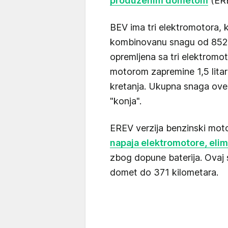
produženim dometom
(ERE
BEV ima tri elektromotora, 
kombinovanu snagu od 852K
opremljena sa tri elektromot
motorom zapremine 1,5 lita
kretanja. Ukupna snaga ove v
"konja".
EREV verzija benzinski motor
napaja elektromotore, elim
zbog dopune baterija. Ovaj 
domet do 371 kilometara.