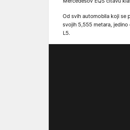
Mercedesov EQS čitavu klas
Od svih automobila koji se p
svojih 5,555 metara, jedin
L5.