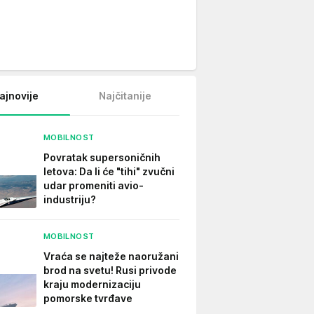
ajnovije
Najčitanije
MOBILNOST
Povratak supersoničnih
letova: Da li će "tihi" zvučni
udar promeniti avio-
industriju?
MOBILNOST
Vraća se najteže naoružani
brod na svetu! Rusi privode
kraju modernizaciju
pomorske tvrđave