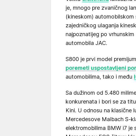
je, mnogo pre zvaničnog lans
(kineskom) automobilskom s
zajedničkog ulaganja kines
najpoznatijeg po vrhunskim
automobila JAC.
S800 je prvi model premiju
poremeti uspostavljeni po
automobilima, tako i među
Sa dužinom od 5.480 milime
konkurenata i bori se za titu
Kini. U odnosu na klasične 
Mercedesove Maibach S-kla
elektromobilima BMW i7 je s