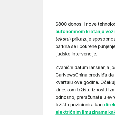
S800 donosi i nove tehnol
autonomnom kretanju vozi
tekstu
) prikazuje sposobnos
parkira se i pokrene punjen
ljudske intervencije.
Zvanični datum lansiranja još
CarNewsChina predviđa da 
kvartalu ove godine. Očeku
kineskom tržištu iznositi izm
odnosno, preračunate u evr
tržištu pozicionira kao
dire
električnim limuzinama kak