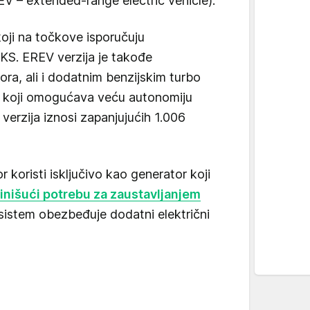
V – extended-range electric vehicle).
koji na točkove isporučuju
S. EREV verzija je takođe
ora, ali i dodatnim benzijskim turbo
r koji omogućava veću autonomiju
erzija iznosi zapanjujućih 1.006
 koristi isključivo kao generator koji
inišući potrebu za zaustavljanjem
sistem obezbeđuje dodatni električni