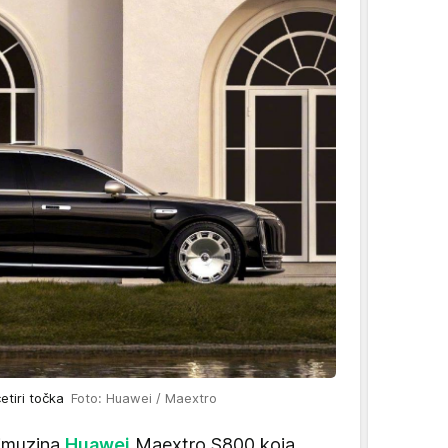
četiri točka
Foto: Huawei / Maextro
limuzina
Huawei
Maextro S800 koja