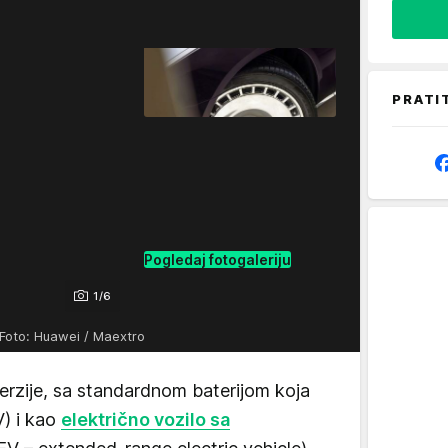
PRATI
Pogledaj fotogaleriju
1/6
Foto: Huawei / Maextro
erzije, sa standardnom baterijom koja
) i kao
električno vozilo sa