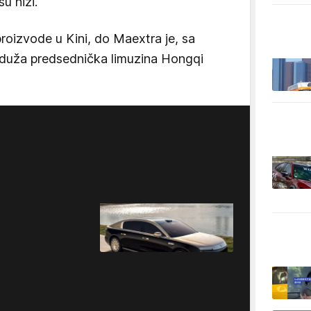
u niži.
roizvode u Kini, do Maextra je, sa
o duža predsednička limuzina Hongqi