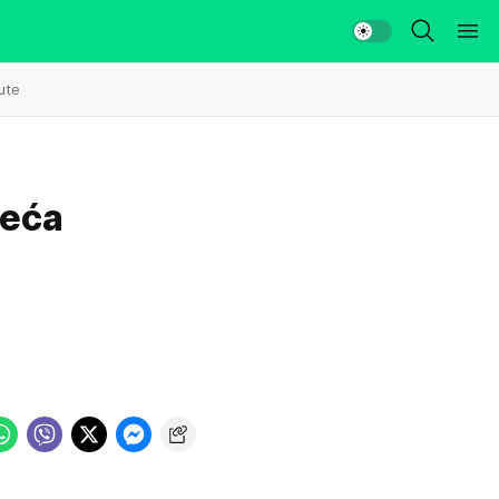
ute
veća