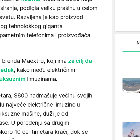
iranja, podigla veliku prašinu u celom
vetu. Razvijena je kao proizvod
kog tehnološkog giganta
 pametnim telefonima i proizvođača
N
m brenda Maextro, koji ima
za cilj da
redak
, kako među električnim
luksuznim
limuzinama.
tara, S800 nadmašuje većinu svojih
lu najveće električne limuzine u
luksuzne mašine, duži je od
se. U poređenju sa drugim
koro 10 centimetara kraći, dok se