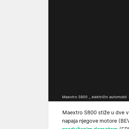
Maextro S800 _ električni automobil
Maextro S800 stiže u dve v
napaja njegove motore (BEV