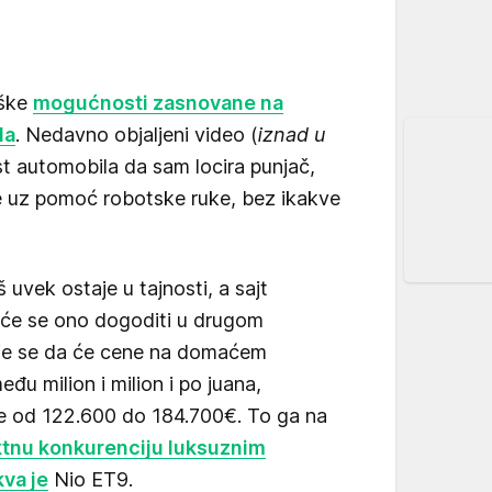
oške
mogućnosti zasnovane na
la
. Nedavno objaljeni video (
iznad u
t automobila da sam locira punjač,
je uz pomoć robotske ruke, bez ikakve
 uvek ostaje u tajnosti, a sajt
će se ono dogoditi u drugom
je se da će cene na domaćem
eđu milion i milion i po juana,
e od 122.600 do 184.700€. To ga na
ktnu konkurenciju luksuznim
va je
Nio ET9.