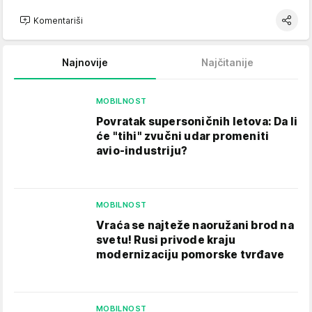
Komentariši
Najnovije
Najčitanije
MOBILNOST
Povratak supersoničnih letova: Da li
će "tihi" zvučni udar promeniti
avio-industriju?
MOBILNOST
Vraća se najteže naoružani brod na
svetu! Rusi privode kraju
modernizaciju pomorske tvrđave
MOBILNOST