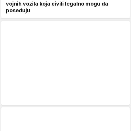
vojnih vozila koja civili legalno mogu da
poseduju