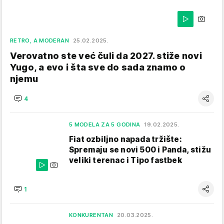
RETRO, A MODERAN
25.02.2025.
Verovatno ste već čuli da 2027. stiže novi
Yugo, a evo i šta sve do sada znamo o
njemu
4
5 MODELA ZA 5 GODINA
19.02.2025.
Fiat ozbiljno napada tržište:
Spremaju se novi 500 i Panda, stižu
veliki terenac i Tipo fastbek
1
KONKURENTAN
20.03.2025.