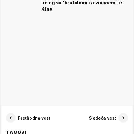
u ring sa "brutalnim izazivačem" iz
Kine
Prethodna vest
Sledeća vest
TAGOVI