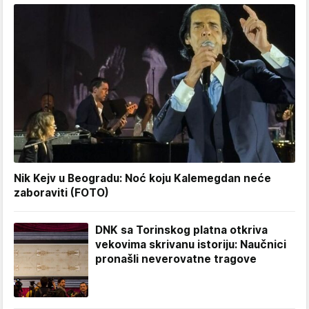
Nik Kejv u Beogradu: Noć koju Kalemegdan neće
zaboraviti (FOTO)
DNK sa Torinskog platna otkriva
vekovima skrivanu istoriju: Naučnici
pronašli neverovatne tragove