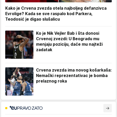
Kako je Crvena zvezda otela najboljeg defanzivca
Evrolige? Kada se sve raspalo kod Parkera,
Teodosić je digao slušalicu
Ko je Nik Vejler Bab i šta donosi
Crvenoj zvezdi: U Beogradu mu
menjaju poziciju, daće mu najteži
zadatak
Crvena zvezda ima novog košarkaša:
Nemački reprezentativac je bomba
prelaznog roka