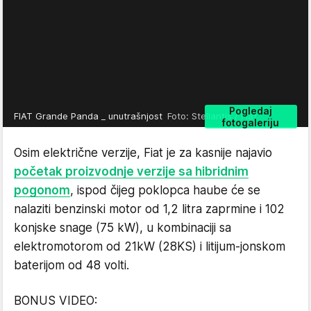
Pogledaj
FIAT Grande Panda _ unutrašnjost
Foto: Stellantis / Fiat
fotogaleriju
Osim električne verzije, Fiat je za kasnije najavio
početak proizvodnje verzije sa hibridnim
pogonom
, ispod čijeg poklopca haube će se
nalaziti benzinski motor od 1,2 litra zaprmine i 102
konjske snage (75 kW), u kombinaciji sa
elektromotorom od 21kW (28KS) i litijum-jonskom
baterijom od 48 volti.
BONUS VIDEO: