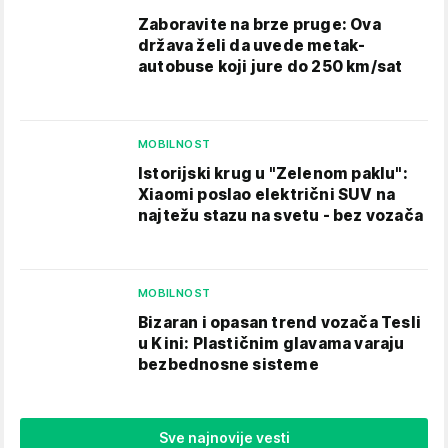
Zaboravite na brze pruge: Ova
država želi da uvede metak-
autobuse koji jure do 250 km/sat
MOBILNOST
Istorijski krug u "Zelenom paklu":
Xiaomi poslao električni SUV na
najtežu stazu na svetu - bez vozača
MOBILNOST
Bizaran i opasan trend vozača Tesli
u Kini: Plastičnim glavama varaju
bezbednosne sisteme
Sve najnovije vesti