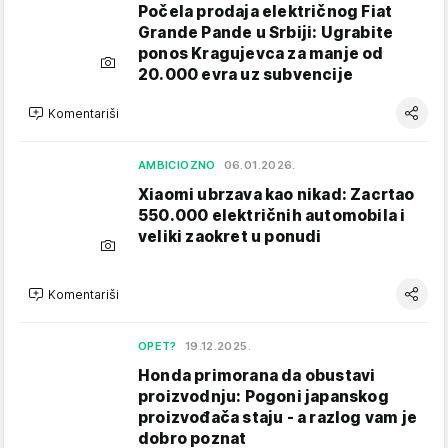
Počela prodaja električnog Fiat
Grande Pande u Srbiji: Ugrabite
ponos Kragujevca za manje od
20.000 evra uz subvencije
Komentariši
AMBICIOZNO
06.01.2026.
Xiaomi ubrzava kao nikad: Zacrtao
550.000 električnih automobila i
veliki zaokret u ponudi
Komentariši
OPET?
19.12.2025.
Honda primorana da obustavi
proizvodnju: Pogoni japanskog
proizvođača staju - a razlog vam je
dobro poznat