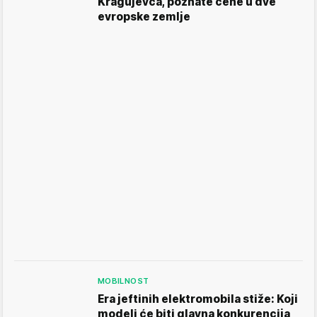
Kragujevca, poznate cene u dve
evropske zemlje
MOBILNOST
Era jeftinih elektromobila stiže: Koji
modeli će biti glavna konkurencija