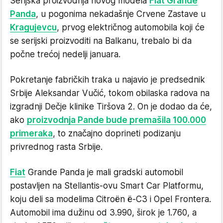
Serijska proizvodnja novog modela
Fiat Grande
Panda
, u pogonima nekadašnje Crvene Zastave u
Kragujevcu
, prvog električnog automobila koji će
se serijski proizvoditi na Balkanu, trebalo bi da
počne trećoj nedelji januara.
Pokretanje fabričkih traka u najavio je predsednik
Srbije Aleksandar Vučić, tokom obilaska radova na
izgradnji Dečje klinike Tiršova 2. On je dodao da će,
ako
proizvodnja Pande bude premašila 100.000
primeraka
, to značajno doprineti podizanju
privrednog rasta Srbije.
Fiat
Grande Panda je mali gradski automobil
postavljen na Stellantis-ovu Smart Car Platformu,
koju deli sa modelima Citroën ë-C3 i Opel Frontera.
Automobil ima dužinu od 3.990, širok je 1.760, a