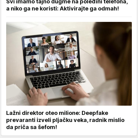
Svi imamo tajno dugme na poleđini telefona,
a niko ga ne koristi: Aktivirajte ga odmah!
Lažni direktor oteo milione: Deepfake
prevaranti izveli pljačku veka, radnik mislio
da priča sa šefom!