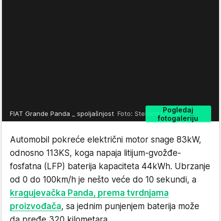
Pogledaj
FIAT Grande Panda _ spoljašnjost
Foto: Stellantis / Fiat
fotogaleriju
Automobil pokreće električni motor snage 83kW,
odnosno 113KS, koga napaja litijum-gvožđe-
fosfatna (LFP) baterija kapaciteta 44kWh. Ubrzanje
od 0 do 100km/h je nešto veće do 10 sekundi, a
kragujevačka Panda, prema tvrdnjama
proizvođača
, sa jednim punjenjem baterija može
da pređe 320 kilometara.