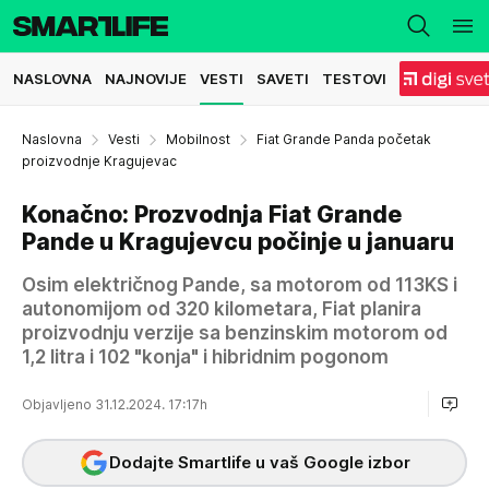
NASLOVNA
NAJNOVIJE
VESTI
SAVETI
TESTOVI
Naslovna
Vesti
Mobilnost
Fiat Grande Panda početak
proizvodnje Kragujevac
Konačno: Prozvodnja Fiat Grande
Pande u Kragujevcu počinje u januaru
Osim električnog Pande, sa motorom od 113KS i
autonomijom od 320 kilometara, Fiat planira
proizvodnju verzije sa benzinskim motorom od
1,2 litra i 102 "konja" i hibridnim pogonom
Objavljeno 31.12.2024. 17:17h
Dodajte Smartlife u vaš Google izbor