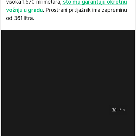
visoka 1.570 milimetara,
što mu garantuju okretnu
vožnju u gradu
. Prostrani prtljažnik ima zapreminu
od 361 litra.
1/18