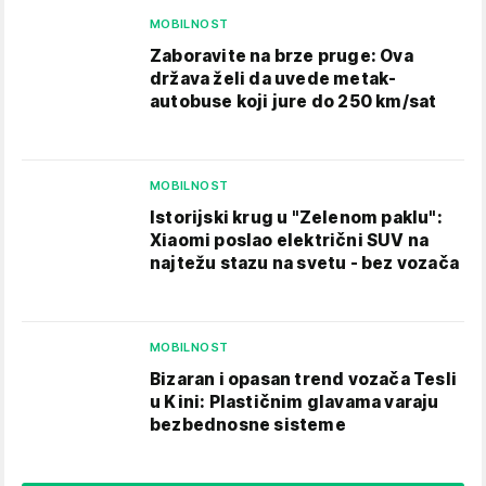
MOBILNOST
Zaboravite na brze pruge: Ova
država želi da uvede metak-
autobuse koji jure do 250 km/sat
MOBILNOST
Istorijski krug u "Zelenom paklu":
Xiaomi poslao električni SUV na
najtežu stazu na svetu - bez vozača
MOBILNOST
Bizaran i opasan trend vozača Tesli
u Kini: Plastičnim glavama varaju
bezbednosne sisteme