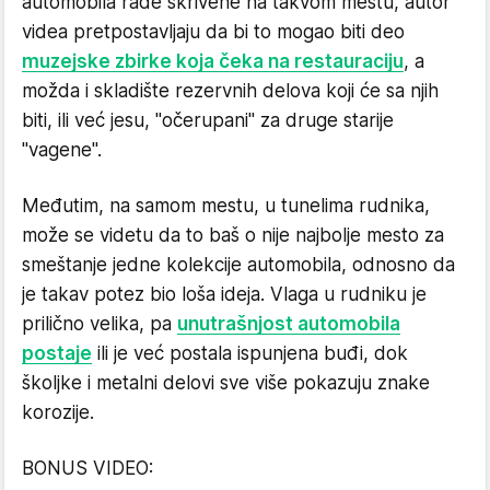
automobila rade skrivene na takvom mestu, autor
videa pretpostavljaju da bi to mogao biti deo
muzejske zbirke koja čeka na restauraciju
, a
možda i skladište rezervnih delova koji će sa njih
biti, ili već jesu, "očerupani" za druge starije
"vagene".
Međutim, na samom mestu, u tunelima rudnika,
može se videtu da to baš o nije najbolje mesto za
smeštanje jedne kolekcije automobila, odnosno da
je takav potez bio loša ideja. Vlaga u rudniku je
prilično velika, pa
unutrašnjost automobila
postaje
ili je već postala ispunjena buđi, dok
školjke i metalni delovi sve više pokazuju znake
korozije.
BONUS VIDEO: