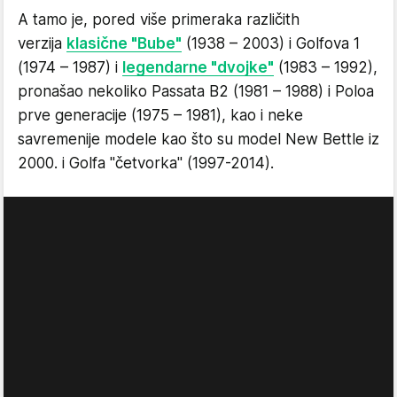
A tamo je, pored više primeraka različith
verzija
klasične "Bube"
(1938 – 2003) i Golfova 1
(1974 – 1987) i
legendarne "dvojke"
(1983 – 1992),
pronašao nekoliko Passata B2 (1981 – 1988) i Poloa
prve generacije (1975 – 1981), kao i neke
savremenije modele kao što su model New Bettle iz
2000. i Golfa "četvorka" (1997-2014).