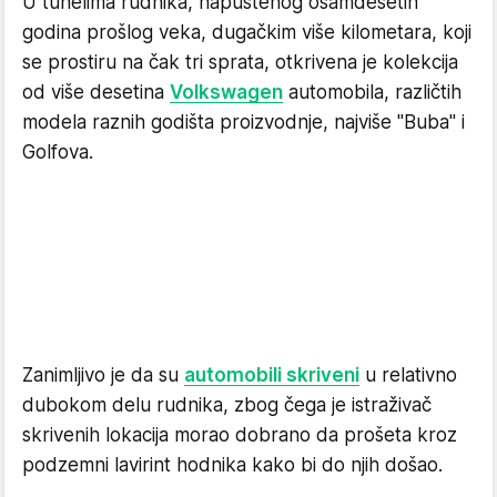
U tunelima rudnika, napuštenog osamdesetih
godina prošlog veka, dugačkim više kilometara, koji
se prostiru na čak tri sprata, otkrivena je kolekcija
od više desetina
Volkswagen
automobila, različtih
modela raznih godišta proizvodnje, najviše "Buba" i
Golfova.
Zanimljivo je da su
automobili skriveni
u relativno
dubokom delu rudnika, zbog čega je istraživač
skrivenih lokacija morao dobrano da prošeta kroz
podzemni lavirint hodnika kako bi do njih došao.