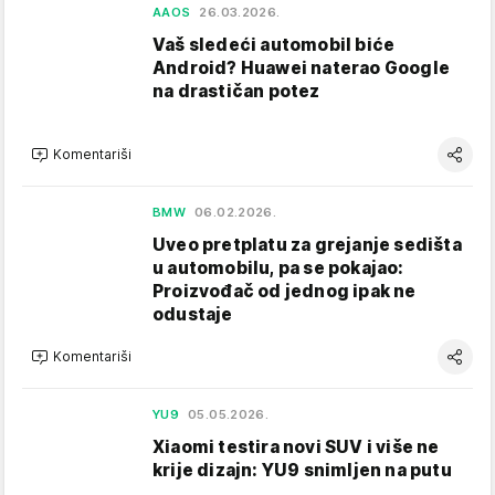
AAOS
26.03.2026.
Vaš sledeći automobil biće
Android? Huawei naterao Google
na drastičan potez
Komentariši
BMW
06.02.2026.
Uveo pretplatu za grejanje sedišta
u automobilu, pa se pokajao:
Proizvođač od jednog ipak ne
odustaje
Komentariši
YU9
05.05.2026.
Xiaomi testira novi SUV i više ne
krije dizajn: YU9 snimljen na putu