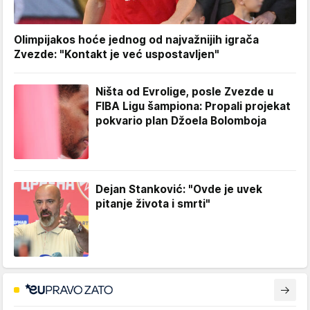
Olimpijakos hoće jednog od najvažnijih igrača
Zvezde: "Kontakt je već uspostavljen"
Ništa od Evrolige, posle Zvezde u
FIBA Ligu šampiona: Propali projekat
pokvario plan Džoela Bolomboja
Dejan Stanković: "Ovde je uvek
pitanje života i smrti"