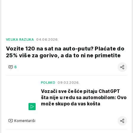
VELIKA RAZLIKA
04.06.2026.
Vozite 120 na sat na auto-putu? Plaćate do
25% više za gorivo, a da to ni ne primetite
6
POLAKO
09.02.2026.
Vozači sve češće pitaju ChatGPT
šta nije u redu sa automobilom: Ovo
može skupo da vas košta
Komentariši