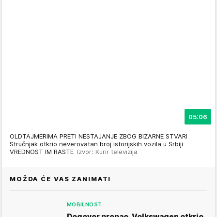
05:06
OLDTAJMERIMA PRETI NESTAJANJE ZBOG BIZARNE STVARI
Stručnjak otkrio neverovatan broj istorijskih vozila u Srbiji
VREDNOST IM RASTE
Izvor: Kurir televizija
MOŽDA ĆE VAS ZANIMATI
MOBILNOST
Dogovor propao, Volkswagen otkrio