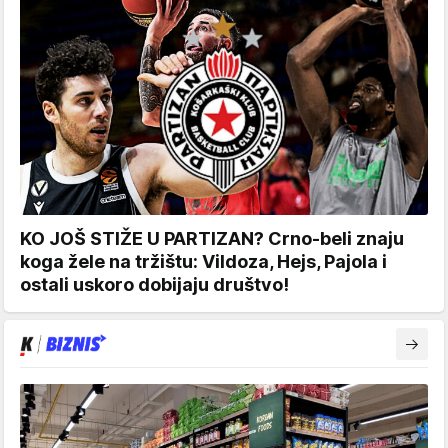
KO JOŠ STIŽE U PARTIZAN? Crno-beli znaju
koga žele na tržištu: Vildoza, Hejs, Pajola i
ostali uskoro dobijaju društvo!