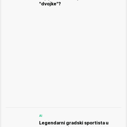
"dvojke"?
AI
Legendarni gradski sportista u