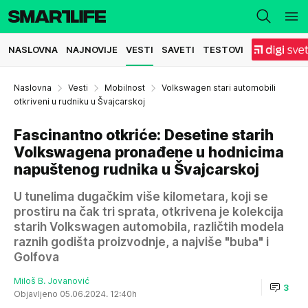
NASLOVNA
NAJNOVIJE
VESTI
SAVETI
TESTOVI
Naslovna
Vesti
Mobilnost
Volkswagen stari automobili
otkriveni u rudniku u Švajcarskoj
Fascinantno otkriće: Desetine starih
Volkswagena pronađene u hodnicima
napuštenog rudnika u Švajcarskoj
U tunelima dugačkim više kilometara, koji se
prostiru na čak tri sprata, otkrivena je kolekcija
starih Volkswagen automobila, različtih modela
raznih godišta proizvodnje, a najviše "buba" i
Golfova
Miloš B. Jovanović
3
Objavljeno 05.06.2024. 12:40h