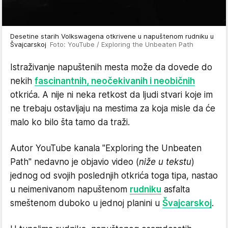
Desetine starih Volkswagena otkrivene u napuštenom rudniku u
Švajcarskoj
Foto: YouTube / Exploring the Unbeaten Path
Istraživanje napuštenih mesta može da dovede do
nekih
fascinantnih, neočekivanih i neobičnih
otkrića. A nije ni neka retkost da ljudi stvari koje im
ne trebaju ostavljaju na mestima za koja misle da će
malo ko bilo šta tamo da traži.
Autor YouTube kanala "Exploring the Unbeaten
Path" nedavno je objavio video (
niže u tekstu
)
jednog od svojih poslednjih otkrića toga tipa, nastao
u neimenivanom napuštenom
rudniku
asfalta
smeštenom duboko u jednoj planini u
Švajcarskoj
.