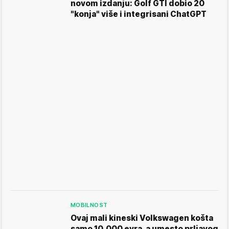
novom izdanju: Golf GTI dobio 20
"konja" više i integrisani ChatGPT
MOBILNOST
Ovaj mali kineski Volkswagen košta
samo 10.000 evra, a umesto prljavog