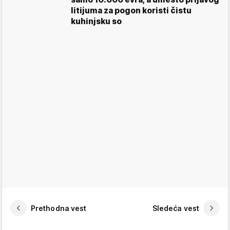
litijuma za pogon koristi čistu
kuhinjsku so
Prethodna vest
Sledeća vest