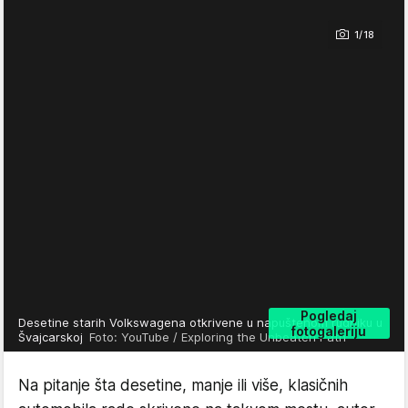
1/18
Pogledaj
Desetine starih Volkswagena otkrivene u napuštenom rudniku u
fotogaleriju
Švajcarskoj
Foto: YouTube / Exploring the Unbeaten Path
Na pitanje šta desetine, manje ili više, klasičnih