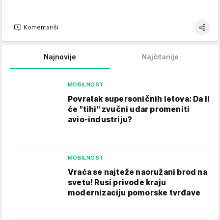
Komentariši
Najnovije
Najčitanije
MOBILNOST
Povratak supersoničnih letova: Da li
će "tihi" zvučni udar promeniti
avio-industriju?
MOBILNOST
Vraća se najteže naoružani brod na
svetu! Rusi privode kraju
modernizaciju pomorske tvrđave