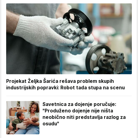
Projekat Željka Šarića rešava problem skupih
industrijskih popravki: Robot tada stupa na scenu
Savetnica za dojenje poručuje:
"Produženo dojenje nije ništa
neobično niti predstavlja razlog za
osudu"