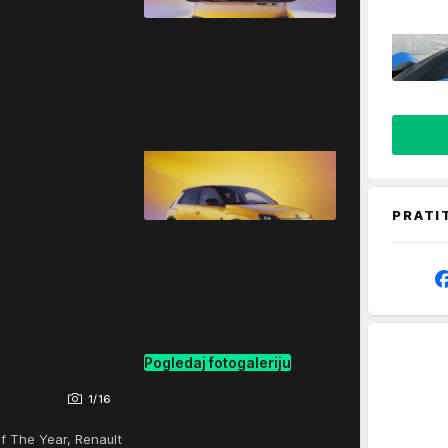
PRATI
Pogledaj fotogaleriju
1/16
of The Year, Renault