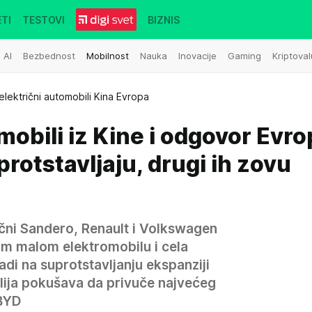
TI
TESTOVI
BIZNIS
AI
Bezbednost
Mobilnost
Nauka
Inovacije
Gaming
Kriptoval
električni automobili Kina Evropa
mobili iz Kine i odgovor Evro
protstavljaju, drugi ih zovu
čni Sandero, Renault i Volkswagen
m malom elektromobilu i cela
adi na suprotstavljanju ekspanziji
alija pokušava da privuče najvećeg
BYD