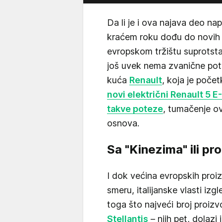
Da li je i ova najava deo n
kraćem roku dođu do novih 
evropskom tržištu suprotsta
još uvek nema zvanične pot
kuća
Renault
, koja je poče
novi električni Renault 5 
takve poteze
, tumačenje o
osnova.
Sa "Kinezima" ili pro
I dok većina evropskih pro
smeru, italijanske vlasti izg
toga što najveći broj proiz
Stellantis
– njih pet, dolazi 