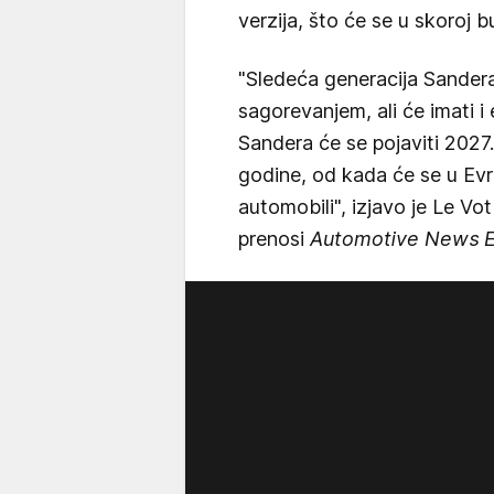
verzija, što će se u skoroj 
"Sledeća generacija Sandera
sagorevanjem, ali će imati i 
Sandera će se pojaviti 2027. 
godine, od kada će se u Evr
automobili", izjavo je Le Vo
prenosi
Automotive News 