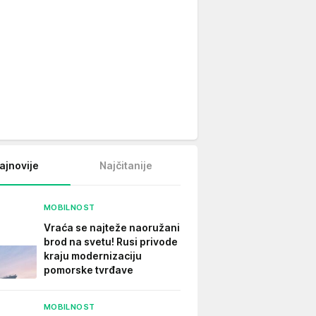
ajnovije
Najčitanije
MOBILNOST
Vraća se najteže naoružani
brod na svetu! Rusi privode
kraju modernizaciju
pomorske tvrđave
MOBILNOST