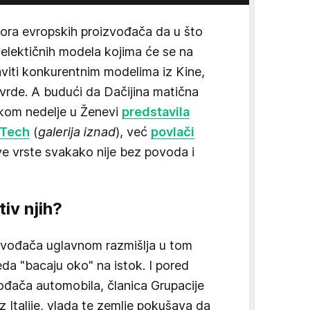
apora evropskih proizvođača da u što
elektičnih modela kojima će se na
viti konkurentnim modelima iz Kine,
vrde. A budući da Dačijina matična
tkom nedelje u Ženevi
predstavila
E-Tech
(
galerija iznad
), već
povlači
ve vrste svakako nije bez povoda i
tiv njih?
izvođača uglavnom razmišlja u tom
leda "bacaju oko" na istok. I pored
vođača automobila, članica Grupacije
iz Italije, vlada te zemlje pokušava da