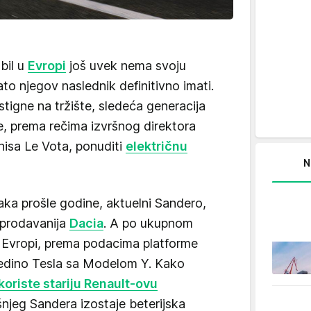
bil u
Evropi
još uvek nema svoju
zato njegov naslednik definitivno imati.
stigne na tržište, sledeća generacija
, prema rečima izvršnog direktora
isa Le Vota, ponuditi
električnu
N
ka prošle godine, aktuelni Sandero,
ajprodavanija
Dacia
. A po ukupnom
u Evropi, prema podacima platforme
 jedino Tesla sa Modelom Y. Kako
oriste stariju Renault-ovu
šnjeg Sandera izostaje beterijska