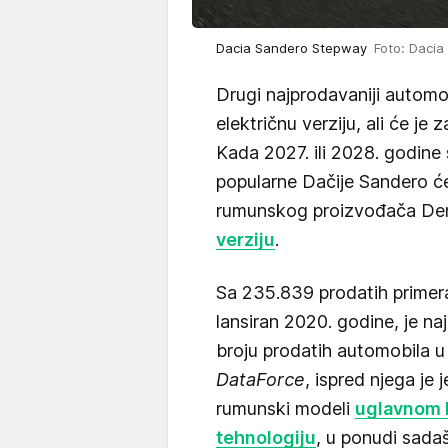
Dacia Sandero Stepway
Foto: Dacia
Drugi najprodavaniji automo
električnu verziju, ali će je 
Kada 2027. ili 2028. godine 
popularne Dačije Sandero će
rumunskog proizvođača Den
verziju
.
Sa 235.839 prodatih primera
lansiran 2020. godine, je n
broju prodatih automobila 
DataForce
, ispred njega je
rumunski modeli
uglavnom k
tehnologiju
, u ponudi sada