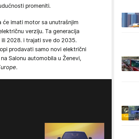
budućnosti promeniti.
 će imati motor sa unutrašnjim
električnu verziju. Ta generacija
ili 2028. i trajati sve do 2035.
opi prodavati samo novi električni
t na Salonu automobila u Ženevi,
Europe
.