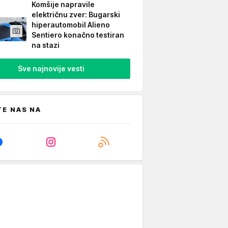
Komšije napravile
električnu zver: Bugarski
hiperautomobil Alieno
Sentiero konačno testiran
na stazi
Sve najnovije vesti
TE NAS NA