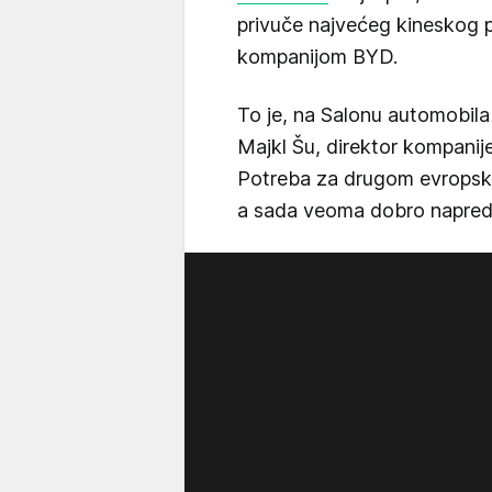
privuče najvećeg kineskog p
kompanijom BYD.
To je, na Salonu automobila
Majkl Šu, direktor kompanij
Potreba za drugom evropsko
a sada veoma dobro napredu