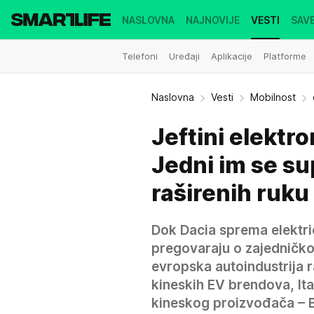
NASLOVNA
NAJNOVIJE
VESTI
SAVE
Telefoni
Uređaji
Aplikacije
Platforme
Naslovna
Vesti
Mobilnost
Jeftini elektro
Jedni im se su
raširenih ruku
Dok Dacia sprema elektri
pregovaraju o zajedničko
evropska autoindustrija r
kineskih EV brendova, It
kineskog proizvođača – 