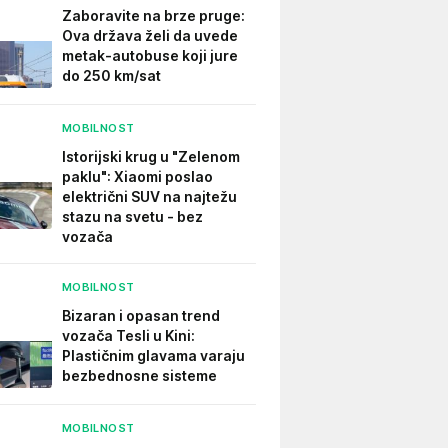
Zaboravite na brze pruge:
Ova država želi da uvede
metak-autobuse koji jure
do 250 km/sat
MOBILNOST
Istorijski krug u "Zelenom
paklu": Xiaomi poslao
električni SUV na najtežu
stazu na svetu - bez
vozača
MOBILNOST
Bizaran i opasan trend
vozača Tesli u Kini:
Plastičnim glavama varaju
bezbednosne sisteme
MOBILNOST