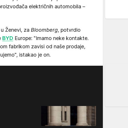
roizvođača električnih automobila –
 u Ženevi, za
Bloomberg
, potvrdio
e
BYD
Europe: "Imamo neke kontakte.
m fabrikom zavisi od naše prodaje,
jemo", istakao je on.