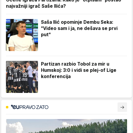
najvažniji igrač Saše Ilića?
Saša Ilić opominje Dembu Seka:
"Video sam i ja, ne dešava se prvi
put"
Partizan razbio Tobol za mir u
Humskoj: 3:0 i vidi se plej-of Lige
konferencija