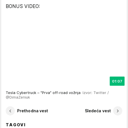
BONUS VIDEO:
01:07
Tesla Cybertruck – "Prva" off-road vožnja
Izvor: Twitter /
@DimaZeniuk
Prethodna vest
Sledeća vest
TAGOVI