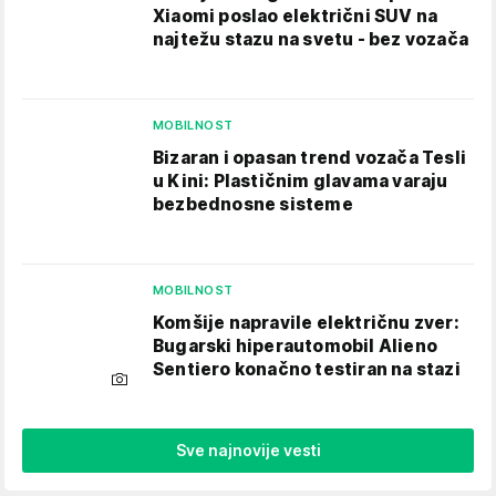
Xiaomi poslao električni SUV na
najtežu stazu na svetu - bez vozača
MOBILNOST
Bizaran i opasan trend vozača Tesli
u Kini: Plastičnim glavama varaju
bezbednosne sisteme
MOBILNOST
Komšije napravile električnu zver:
Bugarski hiperautomobil Alieno
Sentiero konačno testiran na stazi
Sve najnovije vesti