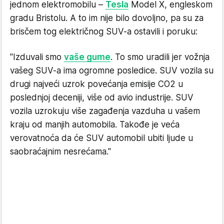
jednom elektromobilu –
Tesla
Model X, engleskom
gradu ​​Bristolu. A to im nije bilo dovoljno, pa su za
brisčem tog električnog SUV-a ostavili i poruku:
"Izduvali smo
vaše gume
. To smo uradili jer vožnja
vašeg SUV-a ima ogromne posledice. SUV vozila su
drugi najveći uzrok povećanja emisije CO2 u
poslednjoj deceniji, više od avio industrije. SUV
vozila uzrokuju više zagađenja vazduha u vašem
kraju od manjih automobila. Takođe je veća
verovatnoća da će SUV automobil ubiti ljude u
saobraćajnim nesrećama."