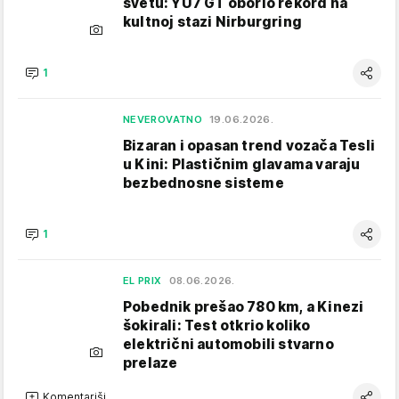
svetu: YU7 GT oborio rekord na
kultnoj stazi Nirburgring
1
NEVEROVATNO
19.06.2026.
Bizaran i opasan trend vozača Tesli
u Kini: Plastičnim glavama varaju
bezbednosne sisteme
1
EL PRIX
08.06.2026.
Pobednik prešao 780 km, a Kinezi
šokirali: Test otkrio koliko
električni automobili stvarno
prelaze
Komentariši