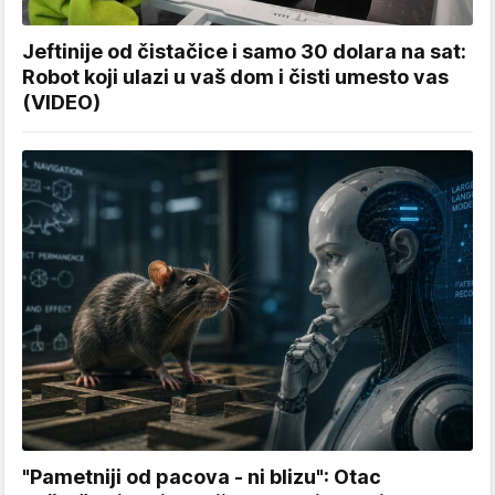
Jeftinije od čistačice i samo 30 dolara na sat:
Robot koji ulazi u vaš dom i čisti umesto vas
(VIDEO)
"Pametniji od pacova - ni blizu": Otac