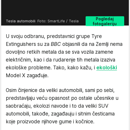
Pogledaj
Tesla automobili
Foto: SmartLife / Tesla
fotogaleriju
U svoju odbranu, predstavnici grupe Tyre
Extinguishers su za
BBC
objasnili da na Zemlji nema
dovoljno retkih metala da se sva vozila zamene
električnim, kao i da rudarenje tih metala izaziva
ekološke probleme. Tako, kako kažu, i
ekološki
Model X zagađuje.
Osim činjenice da veliki automobili, sami po sebi,
predstavljaju veću opasnost po ostale učesnike u
saobraćaju, ekolozi navode i to da veliki SUV
automobili, takođe, zagađauju i sitnim česticama
koje proizvode njihove gume i kočnice.