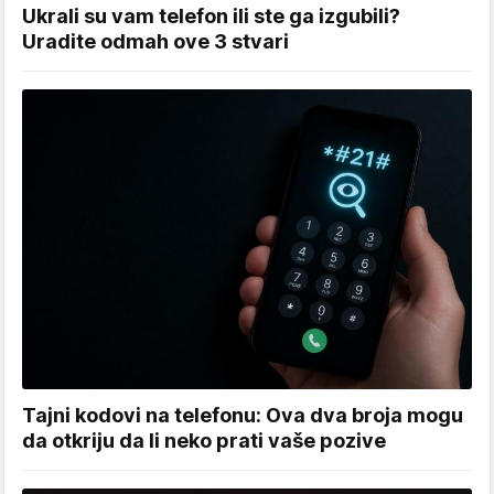
Ukrali su vam telefon ili ste ga izgubili?
Uradite odmah ove 3 stvari
Tajni kodovi na telefonu: Ova dva broja mogu
da otkriju da li neko prati vaše pozive