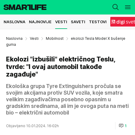
NASLOVNA
NAJNOVIJE
VESTI
SAVETI
TESTOVI
Naslovna
Vesti
Mobilnost
ekolozi Tesla Model X bušenje
guma
Ekolozi "izbušili" električnog Teslu,
tvrde: "I ovaj automobil takođe
zagađuje"
Ekološka grupa Tyre Extinguishers pročula se
svojim akcijama protiv SUV vozila, koje smatra
velikim zagađivačima posebno opasnim u
gradskim sredinama, ali im je ovoga puta na meti
bio – električni automobil
Objavljeno 10.01.2024. 16:02h
1