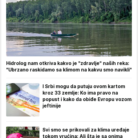
Hidrolog nam otkriva kakvo je "zdravlje" naših reka:
"Ubrzano raskidamo sa klimom na kakvu smo navikli"
I Srbi mogu da putuju ovom kartom
kroz 33 zemlje: Ko ima pravo na
popust i kako da obiđe Evropu vozom
jeftinije
Svi smo se prikovali za klima uređaje
tokom vrućina: Ali šta je sa onima