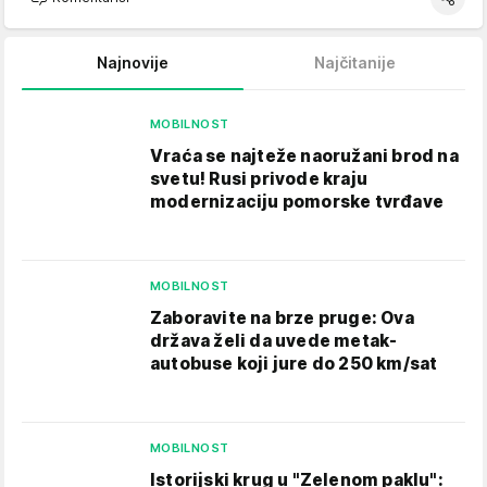
Najnovije
Najčitanije
MOBILNOST
Vraća se najteže naoružani brod na
svetu! Rusi privode kraju
modernizaciju pomorske tvrđave
MOBILNOST
Zaboravite na brze pruge: Ova
država želi da uvede metak-
autobuse koji jure do 250 km/sat
MOBILNOST
Istorijski krug u "Zelenom paklu":