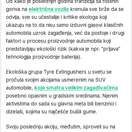
Od kako je poslednjih godina tranzicija sa foslinih
goriva na
električna vozila
krenula sve brže da se
odvija, sve su učestalije i kritike ekologa koji
ukazuju na to da nisu samo izduvni gasovi klasičnih
automobila uzrok zagađenja, već da postoje i drugi
faktori u procesu proizvodnje automobila koji
predstavljaju ekološki rizik (kakva je npr. "prljava"
tehnologija proizvodnje baterija).
Ekološka grupa Tyre Extinguishers u svetu se
pročula svojim akcijama usmerenim na SUV
automobile,
koje smatra velikim zagađivačima
posebno opasnim u gradskim sredinama. Njenim
aktivistima do sada su glavna meta bili benzinci i
dizelaši, kojima su najčešće bušili gume.
Svoju poslednju akciju, međutim, sproveli su na