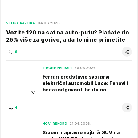
VELIKA RAZLIKA
04.06.2026.
Vozite 120 na sat na auto-putu? Plaćate do
25% više za gorivo, a da to ni ne primetite
6
IPHONE FERRARI
26.05.2026.
Ferrari predstavio svoj prvi
električni automobil Luce: Fanovi i
berza odgovorili brutalno
4
NOVI REKORD
21.05.2026.
Xiaomi napravio najbrži SUV na