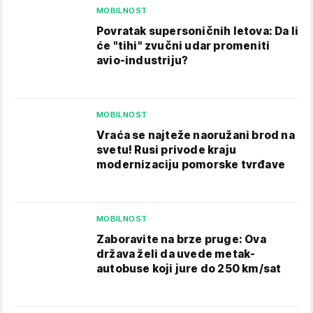
MOBILNOST
Povratak supersoničnih letova: Da li
će "tihi" zvučni udar promeniti
avio-industriju?
MOBILNOST
Vraća se najteže naoružani brod na
svetu! Rusi privode kraju
modernizaciju pomorske tvrđave
MOBILNOST
Zaboravite na brze pruge: Ova
država želi da uvede metak-
autobuse koji jure do 250 km/sat