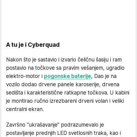
A tu je i Cyberquad
Nakon što je sastavio i izvario čeličnu šasiju i ram
postavio na točkove sa pravim vešanjem, ugradio
elektro-motor i
pogonske baterije
, Dao je na
vozilo dodao drvene panele karoserije, drvena
sedišta i karakteristične ratkapne točkova. U kabini
je montirao ručno izrezbareni drveni volan i veliki
centralni ekran.
Završno "ukrašavanje" podrazumevalo je
postavljanje prednjih LED svetlosnih traka, kao i