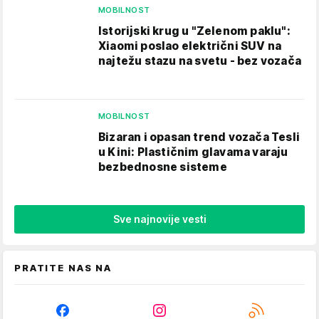
MOBILNOST
Istorijski krug u "Zelenom paklu":
Xiaomi poslao električni SUV na
najtežu stazu na svetu - bez vozača
MOBILNOST
Bizaran i opasan trend vozača Tesli
u Kini: Plastičnim glavama varaju
bezbednosne sisteme
Sve najnovije vesti
PRATITE NAS NA