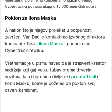
Vijetnamski stolar je na komptletan projakat drvenog
Cybertruck-a potrošio ukupno 15.000 američkih dolara.
Poklon za Ilona Maska
A nakon što je njegov projekat u potpunosti
završen, Van Dao je kontaktirao izvršnog diraktora
kompanije Tesla,
Ilona Maska
i ponudio mu
Cybertruck repliku.
Vijetnamac je u pismu naveo da je strasveni kreator
sadržaja koji gaji velku ljubav prema drvenim
vozilima, kao i ogromno divljenje i
prema Tesli
i
Ilonu Masku, kome je poželeo da pokloni svoj
drveni kamionet.