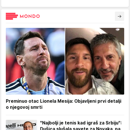
Preminuo otac Lionela Mesija: Objavljeni prvi detalji
o njegovoj smrti
"Najbolji je tenis kad igraš za Srbiju":
Dušica slušala savete za Novaka, pa