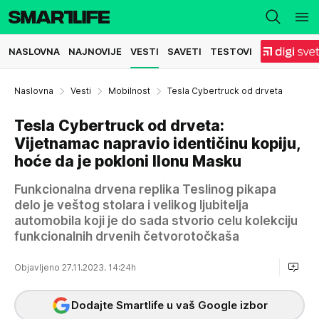
NASLOVNA
NAJNOVIJE
VESTI
SAVETI
TESTOVI
Naslovna
Vesti
Mobilnost
Tesla Cybertruck od drveta
Tesla Cybertruck od drveta:
Vijetnamac napravio identičinu kopiju,
hoće da je pokloni Ilonu Masku
Funkcionalna drvena replika Teslinog pikapa
delo je veštog stolara i velikog ljubitelja
automobila koji je do sada stvorio celu kolekciju
funkcionalnih drvenih četvorotočkaša
Objavljeno 27.11.2023. 14:24h
Dodajte Smartlife u vaš Google izbor