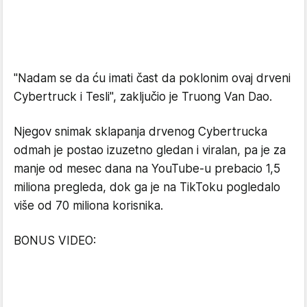
"Nadam se da ću imati čast da poklonim ovaj drveni
Cybertruck i Tesli", zaključio je Truong Van Dao.
Njegov snimak sklapanja drvenog Cybertrucka
odmah je postao izuzetno gledan i viralan, pa je za
manje od mesec dana na YouTube-u prebacio 1,5
miliona pregleda, dok ga je na TikToku pogledalo
više od 70 miliona korisnika.
BONUS VIDEO: