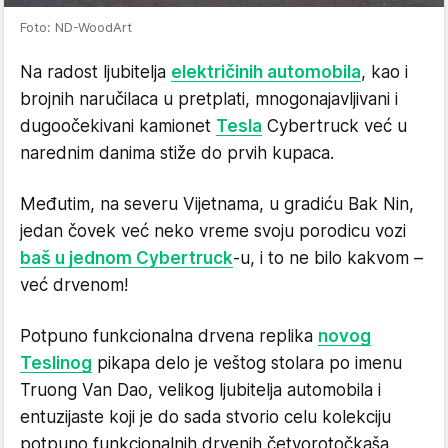
Foto: ND-WoodArt
Na radost ljubitelja
električinih automobila
, kao i
brojnih naručilaca u pretplati, mnogonajavljivani i
dugoočekivani kamionet
Tesla
Cybertruck već u
narednim danima stiže do prvih kupaca.
Međutim, na severu Vijetnama, u gradiću Bak Nin,
jedan čovek već neko vreme svoju porodicu vozi
baš u jednom Cybertruck
-u, i to ne bilo kakvom –
već drvenom!
Potpuno funkcionalna drvena replika
novog
Teslinog
pikapa delo je veštog stolara po imenu
Truong Van Dao, velikog ljubitelja automobila i
entuzijaste koji je do sada stvorio celu kolekciju
potpuno funkcionalnih drvenih četvorotočkaša