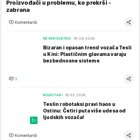
Proizvođači u problemu, ko prekrši -
zabrana
Komentariši
NEVEROVATNO
19.06.2026.
Bizaran i opasan trend vozača Tesli
u Kini: Plastičnim glavama varaju
bezbednosne sisteme
1
ROBOTAXI
18.02.2026.
Teslin robotaksi pravi haos u
Ostinu: Četiri puta više udesa od
ljudskih vozača!
Komentariši