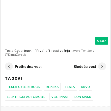
01:07
Tesla Cybertruck – "Prva" off-road vožnja
Izvor: Twitter /
@DimaZeniuk
Prethodna vest
Sledeća vest
TAGOVI
TESLA CYBERTRUCK
REPLIKA
TESLA
DRVO
ELEKTRIČNI AUTOMOBIL
VIJETNAM
ILON MASK