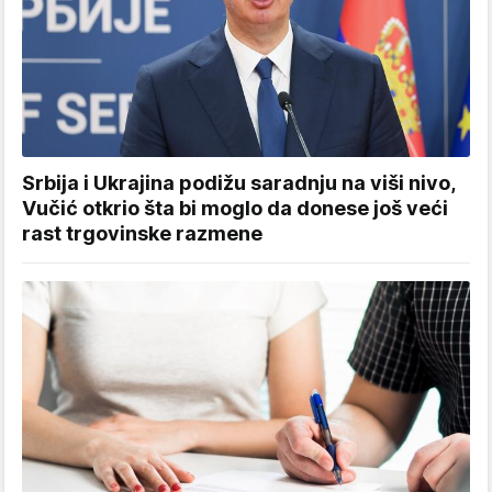
Srbija i Ukrajina podižu saradnju na viši nivo,
Vučić otkrio šta bi moglo da donese još veći
rast trgovinske razmene