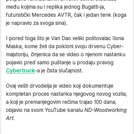
među kojima su i replika jednog Bugatti-ja,
futuristički Mercedes AVTR, čak i jedan tenk (koga
je napravio za svoga sina).
I pored toga što je Van Dao veliki poštovalac Ilona
Maska, kome želi da pokloni svoju drvenu Cyber-
majstoriju, činjenica da se video o njenom nastanku
pojavio pred samo puštanje u prodaju pravog
Cybertruck
-a je čista slučajnost.
Ovaj vešti drvodelja je video koji dokumentuje
kompletan proces nastanka njegovog novog vozila,
a koji je premanjegovim rečima trajao 100 dana,
objavio na svom YouTube kanalu
ND-Woodworking
Art
.