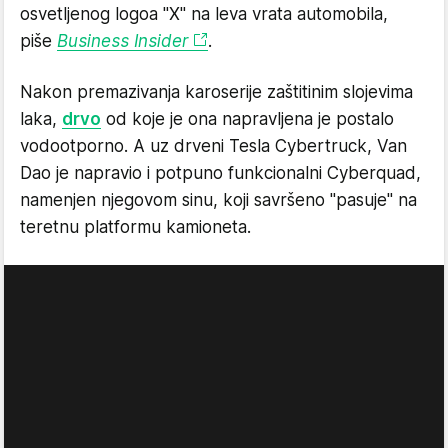
osvetljenog logoa "X" na leva vrata automobila,
piše
Business Insider
.
Nakon premazivanja karoserije zaštitinim slojevima
laka,
drvo
od koje je ona napravljena je postalo
vodootporno. A uz drveni Tesla Cybertruck, Van
Dao je napravio i potpuno funkcionalni Cyberquad,
namenjen njegovom sinu, koji savršeno "pasuje" na
teretnu platformu kamioneta.