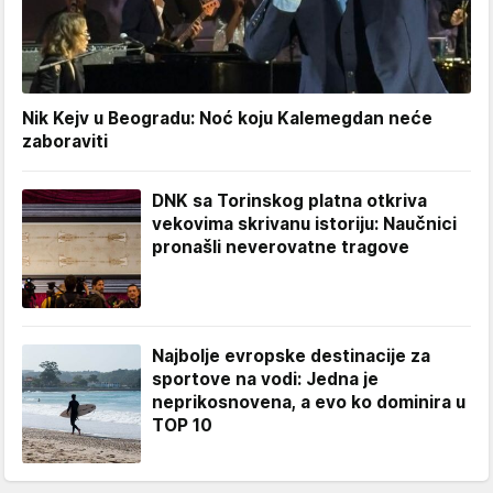
Nik Kejv u Beogradu: Noć koju Kalemegdan neće
zaboraviti
DNK sa Torinskog platna otkriva
vekovima skrivanu istoriju: Naučnici
pronašli neverovatne tragove
Najbolje evropske destinacije za
sportove na vodi: Jedna je
neprikosnovena, a evo ko dominira u
TOP 10