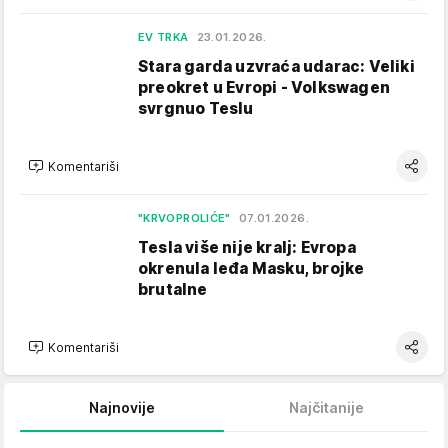
EV TRKA
23.01.2026.
Stara garda uzvraća udarac: Veliki
preokret u Evropi - Volkswagen
svrgnuo Teslu
Komentariši
"KRVOPROLIĆE"
07.01.2026.
Tesla više nije kralj: Evropa
okrenula leđa Masku, brojke
brutalne
Komentariši
Najnovije
Najčitanije