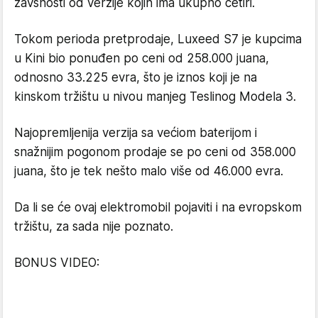
zavsnosti od verzije kojih ima ukupno četiri.
Tokom perioda pretprodaje, Luxeed S7 je kupcima
u Kini bio ponuđen po ceni od 258.000 juana,
odnosno 33.225 evra, što je iznos koji je na
kinskom tržištu u nivou manjeg Teslinog Modela 3.
Najopremljenija verzija sa većiom baterijom i
snažnijim pogonom prodaje se po ceni od 358.000
juana, što je tek nešto malo više od 46.000 evra.
Da li se će ovaj elektromobil pojaviti i na evropskom
tržištu, za sada nije poznato.
BONUS VIDEO: