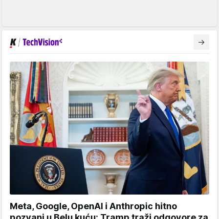
Meta, Google, OpenAI i Anthropic hitno
pozvani u Belu kuću: Tramp traži odgovore za