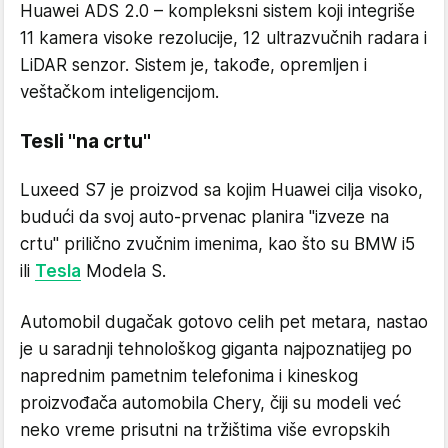
Huawei ADS 2.0 – kompleksni sistem koji integriše
11 kamera visoke rezolucije, 12 ultrazvučnih radara i
LiDAR senzor. Sistem je, takođe, opremljen i
veštačkom inteligencijom.
Tesli "na crtu"
Luxeed S7 je proizvod sa kojim Huawei cilja visoko,
budući da svoj auto-prvenac planira "izveze na
crtu" prilično zvučnim imenima, kao što su BMW i5
ili
Tesla
Modela S.
Automobil dugačak gotovo celih pet metara, nastao
je u saradnji tehnološkog giganta najpoznatijeg po
naprednim pametnim telefonima i kineskog
proizvođača automobila Chery, čiji su modeli već
neko vreme prisutni na tržištima više evropskih