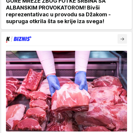
GORE MREŽE ZBOG FOTKE SRBINA SA
ALBANSKIM PROVOKATOROM! Bivši
reprezentativac u provodu sa Džakom -
supruga otkrila šta se krije iza svega!