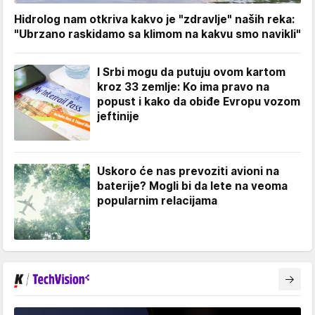
Hidrolog nam otkriva kakvo je "zdravlje" naših reka:
"Ubrzano raskidamo sa klimom na kakvu smo navikli"
I Srbi mogu da putuju ovom kartom
kroz 33 zemlje: Ko ima pravo na
popust i kako da obiđe Evropu vozom
jeftinije
Uskoro će nas prevoziti avioni na
baterije? Mogli bi da lete na veoma
popularnim relacijama