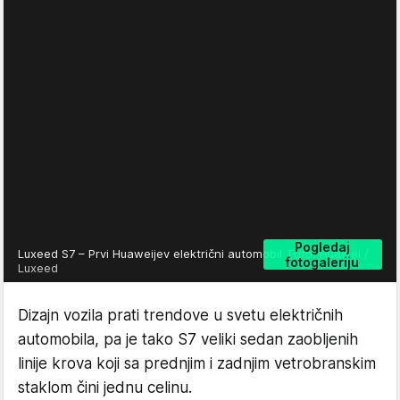
Pogledaj
Luxeed S7 – Prvi Huaweijev električni automobil
Foto: Huawei /
fotogaleriju
Luxeed
Dizajn vozila prati trendove u svetu električnih
automobila, pa je tako S7 veliki sedan zaobljenih
linije krova koji sa prednjim i zadnjim vetrobranskim
staklom čini jednu celinu.