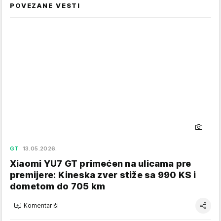
POVEZANE VESTI
GT
13.05.2026.
Xiaomi YU7 GT primećen na ulicama pre
premijere: Kineska zver stiže sa 990 KS i
dometom do 705 km
Komentariši