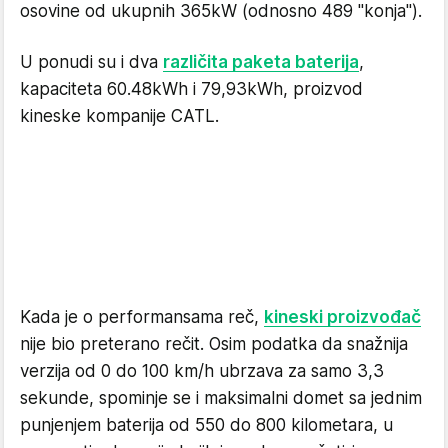
osovine od ukupnih 365kW (odnosno 489 "konja").
U ponudi su i dva
različita paketa baterija
,
kapaciteta 60.48kWh i 79,93kWh, proizvod
kineske kompanije CATL.
Kada je o performansama reč,
kineski proizvođač
nije bio preterano rečit. Osim podatka da snažnija
verzija od 0 do 100 km/h ubrzava za samo 3,3
sekunde, spominje se i maksimalni domet sa jednim
punjenjem baterija od 550 do 800 kilometara, u