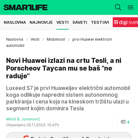
NASLOVNA
NAJNOVIJE
VESTI
SAVETI
TESTOVI
Naslovna
Vesti
Mobilnost
prvi Huawei elektricni
automobil
Novi Huawei izlazi na crtu Tesli, a ni
Porscheov Taycan mu se baš "ne
raduje"
Luxeed S7 je prvi Huaweijev električni automobil
koga odlikuje napredni sistem autonomnog
parkiranja i cena koja na kineskom tržištu ulazi u
segment kojim dominira Tesla
Miloš B. Jovanović
4
Objavljeno 25.11.2023. 15:47h