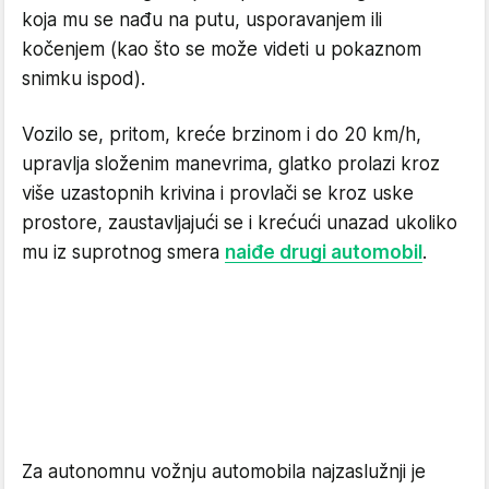
koja mu se nađu na putu, usporavanjem ili
kočenjem (kao što se može videti u pokaznom
snimku ispod).
Vozilo se, pritom, kreće brzinom i do 20 km/h,
upravlja složenim manevrima, glatko prolazi kroz
više uzastopnih krivina i provlači se kroz uske
prostore, zaustavljajući se i krećući unazad ukoliko
mu iz suprotnog smera
naiđe drugi automobil
.
Za autonomnu vožnju automobila najzaslužnji je