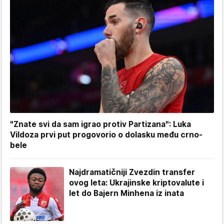
"Znate svi da sam igrao protiv Partizana": Luka
Vildoza prvi put progovorio o dolasku među crno-
bele
Najdramatičniji Zvezdin transfer
ovog leta: Ukrajinske kriptovalute i
let do Bajern Minhena iz inata