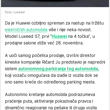
Foto: Luxeed
Da je Huawei ozbiljno spreman za nastup na tržištu
električnih automobila
više i nije neka novost.
Model Luxeed S7, prvi "
Huawei
na 4 točka", u
prodajne salone stiže već 28. novembra.
A uoči samog početka prodaje, izvršni direktor
kineske kompanije Ričard Ju predstavio je napredni
sistem
autonomnog parkiranja tog automobila
,
koji vozaču omogućava da izađe iz vozila dok se
ono samo kreće do određenog parking mesta.
Autonomno kretanje automobila podrazumeva
praćenje puta, aktiviranje pokazivača pravca i
dinamično reagovanje na pešake ili druga vozila