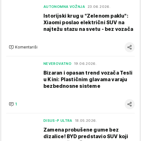
AUTONOMNA VOŽNJA
23.06.2026.
Istorijski krug u "Zelenom paklu":
Xiaomi poslao električni SUV na
najtežu stazu na svetu - bez vozača
Komentariši
NEVEROVATNO
19.06.2026.
Bizaran i opasan trend vozača Tesli
u Kini: Plastičnim glavama varaju
bezbednosne sisteme
1
DISUS-P ULTRA
18.05.2026.
Zamena probušene gume bez
dizalice! BYD predstavio SUV koji