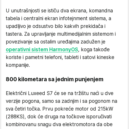
U unutrašnjosti se ističu dva ekrana, komandna
tabela i centralni ekran infotejnment sistema, a
upadljivo je odsustvo bilo kakvih prekidača i
tastera. Za upravljanje multimedijalnim sistemom i
povezivanje sa ostalim uređajima zadužen je
operativni sistem HarmonyOS
, koga takođe
koriste i pametni telefoni, tableti i satovi kineske
kompanije.
800 kilometara sa jednim punjenjem
Električni Luxeed S7 će se na tržištu naći u dve
verzije pogona, samo sa zadnjim i sa pogonom na
sva četiri točka. Prvu pokreće motor od 215kW
(288KS), dok će druga na točkove isporučivati
kombinovanu snagu dva elektromotora da obe