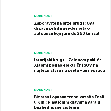
MOBILNOST
Zaboravite na brze pruge: Ova
država želi da uvede metak-
autobuse koji jure do 250 km/sat
MOBILNOST
Istorijski krug u "Zelenom paklu":
Xiaomi poslao električni SUV na
najtežu stazu na svetu - bez vozača
MOBILNOST
Bizaran i opasan trend vozača Tesli
u Kini: Plastičnim glavama varaju
bezbednosne sisteme