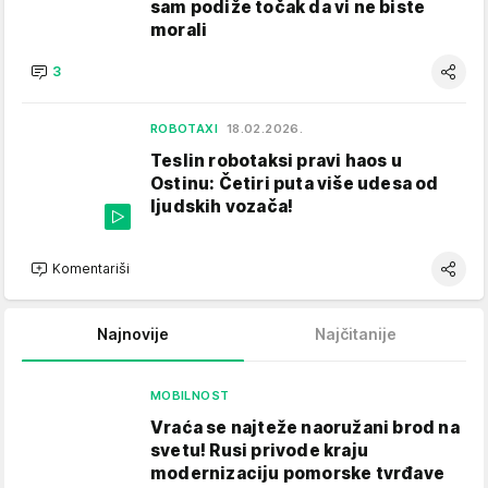
sam podiže točak da vi ne biste
morali
3
ROBOTAXI
18.02.2026.
Teslin robotaksi pravi haos u
Ostinu: Četiri puta više udesa od
ljudskih vozača!
Komentariši
Najnovije
Najčitanije
MOBILNOST
Vraća se najteže naoružani brod na
svetu! Rusi privode kraju
modernizaciju pomorske tvrđave