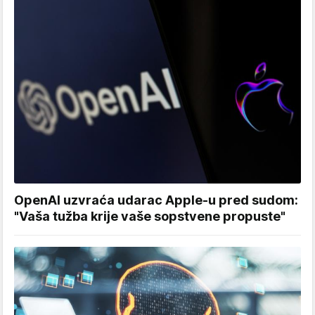
OpenAI uzvraća udarac Apple-u pred sudom:
"Vaša tužba krije vaše sopstvene propuste"