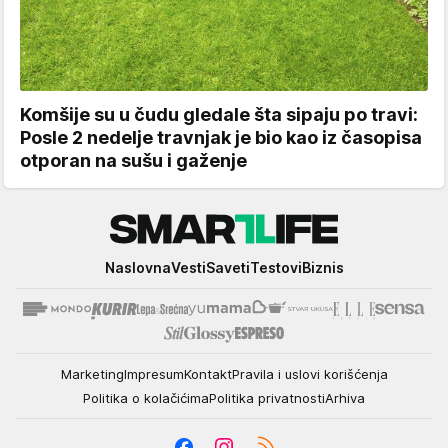
Komšije su u čudu gledale šta sipaju po travi:
Posle 2 nedelje travnjak je bio kao iz časopisa
otporan na sušu i gaženje
Smartlife
Naslovna
Vesti
Saveti
Testovi
Biznis
Marketing
Impresum
Kontakt
Pravila i uslovi korišćenja
Politika o kolačićima
Politika privatnosti
Arhiva