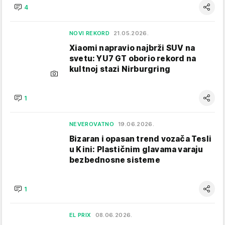
4
NOVI REKORD
21.05.2026.
Xiaomi napravio najbrži SUV na
svetu: YU7 GT oborio rekord na
kultnoj stazi Nirburgring
1
NEVEROVATNO
19.06.2026.
Bizaran i opasan trend vozača Tesli
u Kini: Plastičnim glavama varaju
bezbednosne sisteme
1
EL PRIX
08.06.2026.