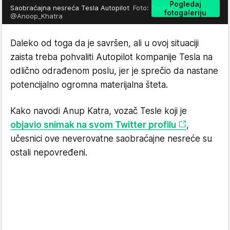
Pogledaj
Saobraćajna nesreća Tesla Autopilot
Foto: Twitter /
fotogaleriju
@Anoop_Khatra
Daleko od toga da je savršen, ali u ovoj situaciji
zaista treba pohvaliti Autopilot kompanije Tesla na
odlično odrađenom poslu, jer je sprečio da nastane
potencijalno ogromna materijalna šteta.
Kako navodi Anup Katra, vozač Tesle koji je
objavio snimak na svom Twitter profilu
,
učesnici ove neverovatne saobraćajne nesreće su
ostali nepovređeni.