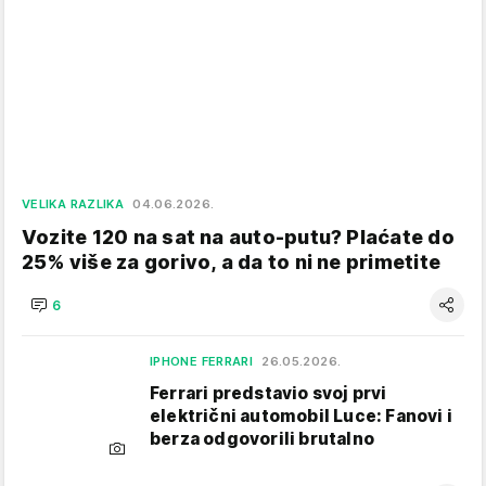
VELIKA RAZLIKA
04.06.2026.
Vozite 120 na sat na auto-putu? Plaćate do
25% više za gorivo, a da to ni ne primetite
6
IPHONE FERRARI
26.05.2026.
Ferrari predstavio svoj prvi
električni automobil Luce: Fanovi i
berza odgovorili brutalno