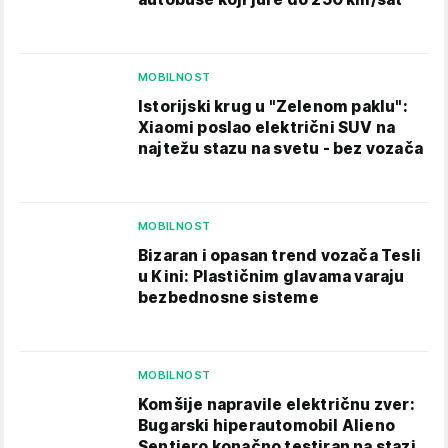
MOBILNOST
Istorijski krug u "Zelenom paklu":
Xiaomi poslao električni SUV na
najtežu stazu na svetu - bez vozača
MOBILNOST
Bizaran i opasan trend vozača Tesli
u Kini: Plastičnim glavama varaju
bezbednosne sisteme
MOBILNOST
Komšije napravile električnu zver:
Bugarski hiperautomobil Alieno
Sentiero konačno testiran na stazi