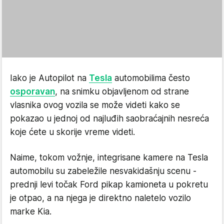
Iako je Autopilot na
Tesla
automobilima često
osporavan
, na snimku objavljenom od strane
vlasnika ovog vozila se može videti kako se
pokazao u jednoj od najluđih saobraćajnih nesreća
koje ćete u skorije vreme videti.
Naime, tokom vožnje, integrisane kamere na Tesla
automobilu su zabeležile nesvakidašnju scenu -
prednji levi točak Ford pikap kamioneta u pokretu
je otpao, a na njega je direktno naletelo vozilo
marke Kia.