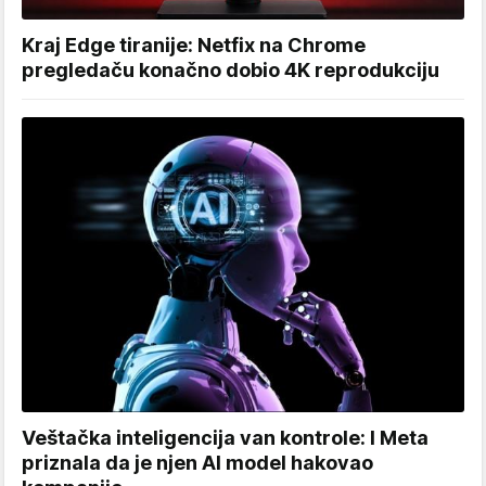
Kraj Edge tiranije: Netfix na Chrome
pregledaču konačno dobio 4K reprodukciju
Veštačka inteligencija van kontrole: I Meta
priznala da je njen AI model hakovao