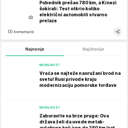
Pobednik prešao 780 km, a Kinezi
šokirali: Test otkrio koliko
električni automobili stvarno
prelaze
Komentariši
Najnovije
Najčitanije
MOBILNOST
Vraća se najteže naoružani brod na
svetu! Rusi privode kraju
modernizaciju pomorske tvrđave
MOBILNOST
Zaboravite na brze pruge: Ova
država želi da uvede metak-
autobuse koji jure do 250 km/sat