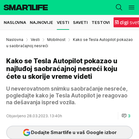
NASLOVNA
NAJNOVIJE
VESTI
SAVETI
TESTOVI
Naslovna
Vesti
Mobilnost
Kako se Tesla Autopilot pokazao
u saobraćajnoj nesreći
Kako se Tesla Autopilot pokazao u
najluđoj saobraćajnoj nesreći koju
ćete u skorije vreme videti
U neverovatnom snimku saobraćanje nesreće,
pogledajte kako je Tesla Autopilot je reagovao
na dešavanja ispred vozila.
Objavljeno 28.03.2023. 13:40h
3
Dodajte Smartlife u vaš Google izbor