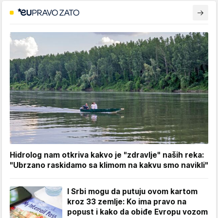
Hidrolog nam otkriva kakvo je "zdravlje" naših reka:
"Ubrzano raskidamo sa klimom na kakvu smo navikli"
I Srbi mogu da putuju ovom kartom
kroz 33 zemlje: Ko ima pravo na
popust i kako da obiđe Evropu vozom