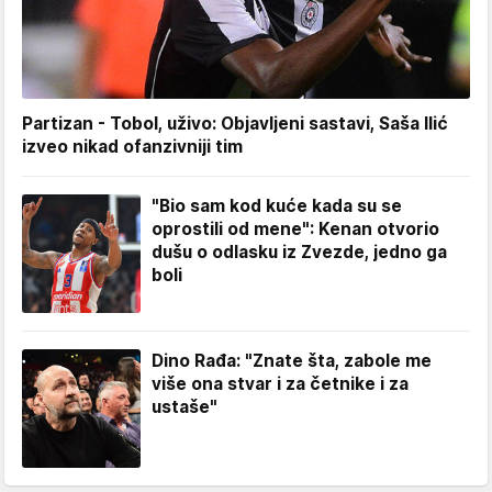
Partizan - Tobol, uživo: Objavljeni sastavi, Saša Ilić
izveo nikad ofanzivniji tim
"Bio sam kod kuće kada su se
oprostili od mene": Kenan otvorio
dušu o odlasku iz Zvezde, jedno ga
boli
Dino Rađa: "Znate šta, zabole me
više ona stvar i za četnike i za
ustaše"