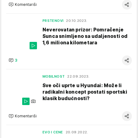
Komentariši
PRSTENOVI
20.10.2023.
Neverovatan prizor: Pomračenje
Sunca snimljeno sa udaljenosti od
1,6 miliona kilometara
3
MOBILNOST
22.09.2023.
Sve oči uprte u Hyundai: Može li
radikalni koncept postati sportski
klasik budućnosti?
Komentariši
EVO I CENE
20.09.2022.