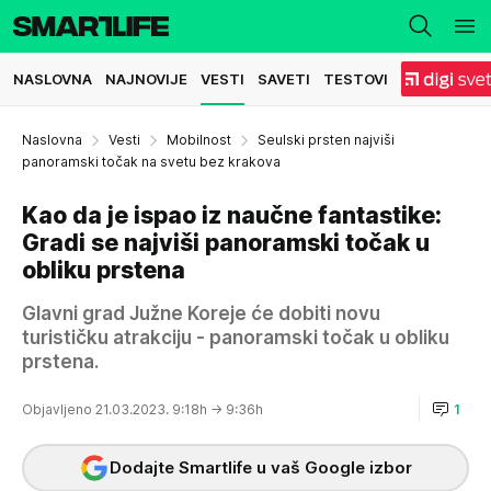
NASLOVNA
NAJNOVIJE
VESTI
SAVETI
TESTOVI
Naslovna
Vesti
Mobilnost
Seulski prsten najviši
panoramski točak na svetu bez krakova
Kao da je ispao iz naučne fantastike:
Gradi se najviši panoramski točak u
obliku prstena
Glavni grad Južne Koreje će dobiti novu
turističku atrakciju - panoramski točak u obliku
prstena.
Objavljeno 21.03.2023. 9:18h
→ 9:36h
1
Dodajte Smartlife u vaš Google izbor