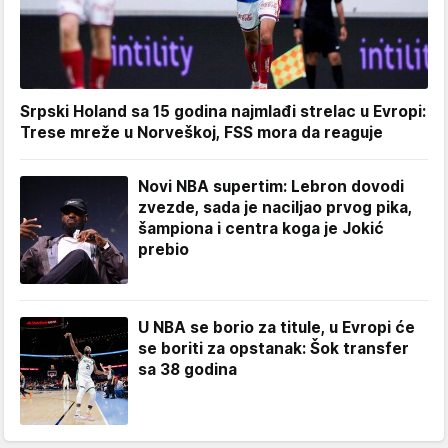
Srpski Holand sa 15 godina najmlađi strelac u Evropi:
Trese mreže u Norveškoj, FSS mora da reaguje
Novi NBA supertim: Lebron dovodi
zvezde, sada je naciljao prvog pika,
šampiona i centra koga je Jokić
prebio
U NBA se borio za titule, u Evropi će
se boriti za opstanak: Šok transfer
sa 38 godina