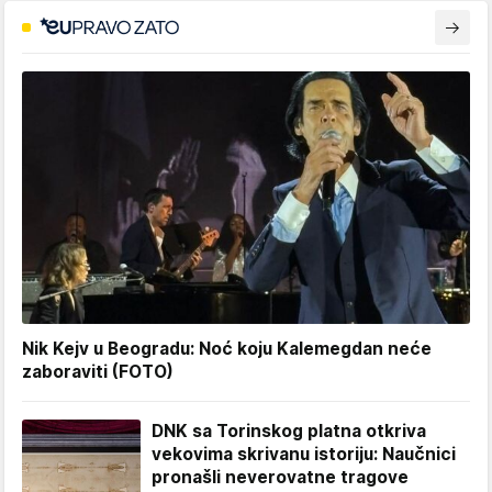
Nik Kejv u Beogradu: Noć koju Kalemegdan neće
zaboraviti (FOTO)
DNK sa Torinskog platna otkriva
vekovima skrivanu istoriju: Naučnici
pronašli neverovatne tragove