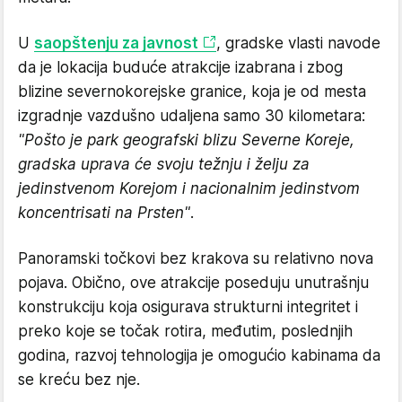
U
saopštenju za javnost
, gradske vlasti navode
da je lokacija buduće atrakcije izabrana i zbog
blizine severnokorejske granice, koja je od mesta
izgradnje vazdušno udaljena samo 30 kilometara:
"Pošto je park geografski blizu Severne Koreje,
gradska uprava će svoju težnju i želju za
jedinstvenom Korejom i nacionalnim jedinstvom
koncentrisati na Prsten"
.
Panoramski točkovi bez krakova su relativno nova
pojava. Obično, ove atrakcije poseduju unutrašnju
konstrukciju koja osigurava strukturni integritet i
preko koje se točak rotira, međutim, poslednjih
godina, razvoj tehnologija je omogućio kabinama da
se kreću bez nje.