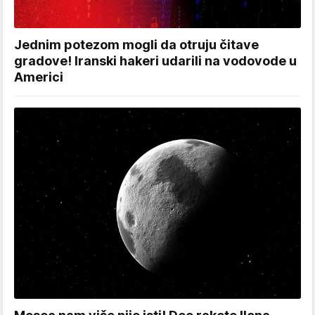
Jednim potezom mogli da otruju čitave
gradove! Iranski hakeri udarili na vodovode u
Americi