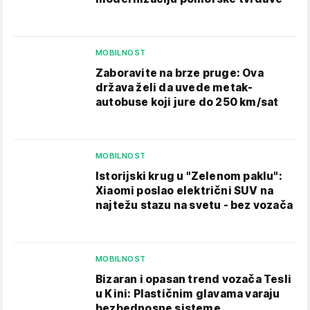
MOBILNOST
Zaboravite na brze pruge: Ova
država želi da uvede metak-
autobuse koji jure do 250 km/sat
MOBILNOST
Istorijski krug u "Zelenom paklu":
Xiaomi poslao električni SUV na
najtežu stazu na svetu - bez vozača
MOBILNOST
Bizaran i opasan trend vozača Tesli
u Kini: Plastičnim glavama varaju
bezbednosne sisteme