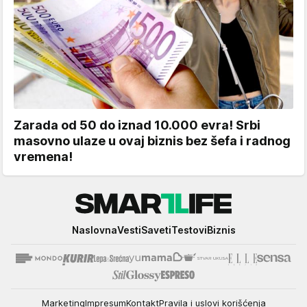
Zarada od 50 do iznad 10.000 evra! Srbi
masovno ulaze u ovaj biznis bez šefa i radnog
vremena!
Smartlife
Naslovna
Vesti
Saveti
Testovi
Biznis
Marketing
Impresum
Kontakt
Pravila i uslovi korišćenja