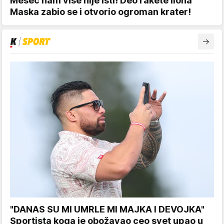
Mesec nam više nije isti! Deo rakete Ilona
Maska zabio se i otvorio ogroman krater!
"DANAS SU MI UMRLE MI MAJKA I DEVOJKA"
Sportista koga je obožavao ceo svet upao u