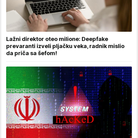
Lažni direktor oteo milione: Deepfake
prevaranti izveli pljačku veka, radnik mislio
da priča sa šefom!