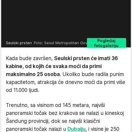
Pogledaj
Seulski prsten
Foto: Seoul Metropolitan Government
fotogaleriju
Kada bude završen,
Seulski prsten će imati 36
kabine, od kojih će svaka moći da primi
maksimalno 25 osoba
. Ukoliko bude radila punim
kapacitetom, atrakcija će dnevno moći da primi više
od 11.000 ljudi.
Trenutno, sa visinom od 145 metara, najviši
panoramski točak bez krakova se nalazi u kineskoj
Šandung provinciji, dok se najviši klasični
panoramski točak nalazi u
Dubaiju
, i visine je 250