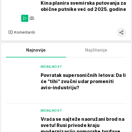
Kina planira svemirska putovanja za
obične putnike već od 2025. godine
Komentariši
Najnovije
Najčitanije
MOBILNOST
Povratak supersoničnih letova: Da li
će "tihi" zvučni udar promeniti
avio-industriju?
MOBILNOST
Vraća se najteže naoružani brod na
svetu! Rusi privode kraju
modernizaciju pomorske tvrđave