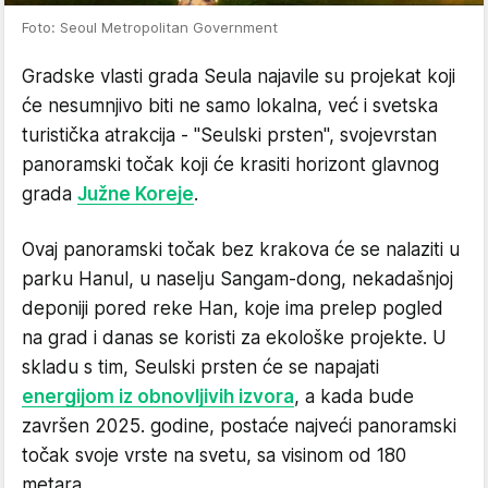
Foto: Seoul Metropolitan Government
Gradske vlasti grada Seula najavile su projekat koji
će nesumnjivo biti ne samo lokalna, već i svetska
turistička atrakcija - "Seulski prsten", svojevrstan
panoramski točak koji će krasiti horizont glavnog
grada
Južne Koreje
.
Ovaj panoramski točak bez krakova će se nalaziti u
parku Hanul, u naselju Sangam-dong, nekadašnjoj
deponiji pored reke Han, koje ima prelep pogled
na grad i danas se koristi za ekološke projekte. U
skladu s tim, Seulski prsten će se napajati
energijom iz obnovljivih izvora
, a kada bude
završen 2025. godine, postaće najveći panoramski
točak svoje vrste na svetu, sa visinom od 180
metara.