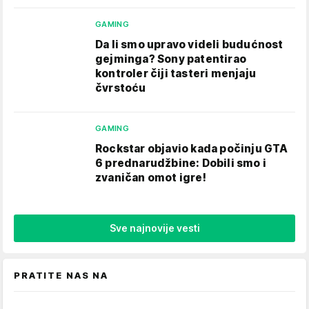
GAMING
Da li smo upravo videli budućnost
gejminga? Sony patentirao
kontroler čiji tasteri menjaju
čvrstoću
GAMING
Rockstar objavio kada počinju GTA
6 prednarudžbine: Dobili smo i
zvaničan omot igre!
Sve najnovije vesti
PRATITE NAS NA