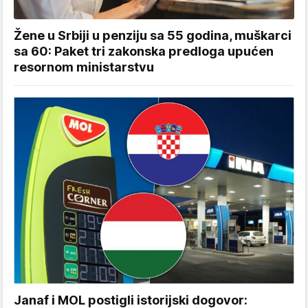
Žene u Srbiji u penziju sa 55 godina, muškarci
sa 60: Paket tri zakonska predloga upućen
resornom ministarstvu
Janaf i MOL postigli istorijski dogovor: