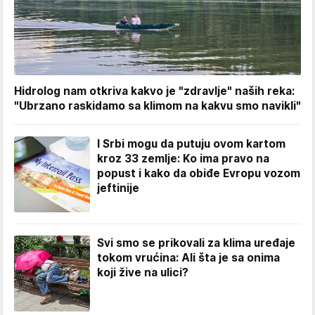
Hidrolog nam otkriva kakvo je "zdravlje" naših reka:
"Ubrzano raskidamo sa klimom na kakvu smo navikli"
I Srbi mogu da putuju ovom kartom
kroz 33 zemlje: Ko ima pravo na
popust i kako da obiđe Evropu vozom
jeftinije
Svi smo se prikovali za klima uređaje
tokom vrućina: Ali šta je sa onima
koji žive na ulici?