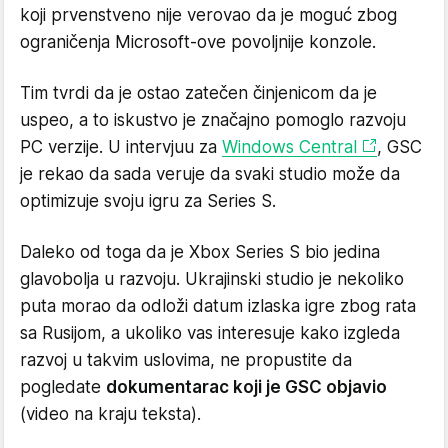
koji prvenstveno nije verovao da je moguć zbog
ograničenja Microsoft-ove povoljnije konzole.
Tim tvrdi da je ostao zatečen činjenicom da je
uspeo, a to iskustvo je značajno pomoglo razvoju
PC verzije. U intervjuu za
Windows Central
, GSC
je rekao da sada veruje da svaki studio može da
optimizuje svoju igru za Series S.
Daleko od toga da je Xbox Series S bio jedina
glavobolja u razvoju. Ukrajinski studio je nekoliko
puta morao da odloži datum izlaska igre zbog rata
sa Rusijom, a ukoliko vas interesuje kako izgleda
razvoj u takvim uslovima, ne propustite da
pogledate
dokumentarac koji je GSC objavio
(video na kraju teksta).