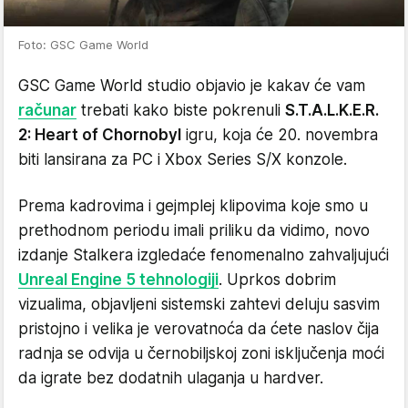
Foto: GSC Game World
GSC Game World studio objavio je kakav će vam
računar
trebati kako biste pokrenuli
S.T.A.L.K.E.R.
2: Heart of Chornobyl
igru, koja će 20. novembra
biti lansirana za PC i Xbox Series S/X konzole.
Prema kadrovima i gejmplej klipovima koje smo u
prethodnom periodu imali priliku da vidimo, novo
izdanje Stalkera izgledaće fenomenalno zahvaljujući
Unreal Engine 5 tehnologiji
. Uprkos dobrim
vizualima, objavljeni sistemski zahtevi deluju sasvim
pristojno i velika je verovatnoća da ćete naslov čija
radnja se odvija u černobiljskoj zoni isključenja moći
da igrate bez dodatnih ulaganja u hardver.