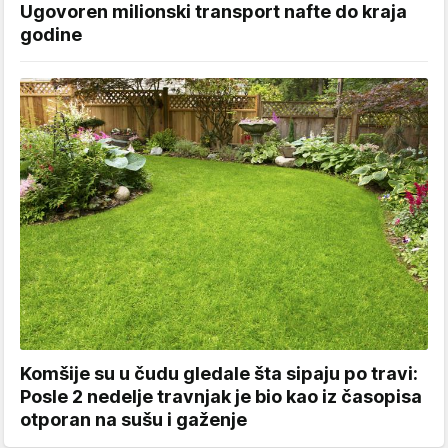
Ugovoren milionski transport nafte do kraja
godine
Komšije su u čudu gledale šta sipaju po travi:
Posle 2 nedelje travnjak je bio kao iz časopisa
otporan na sušu i gaženje