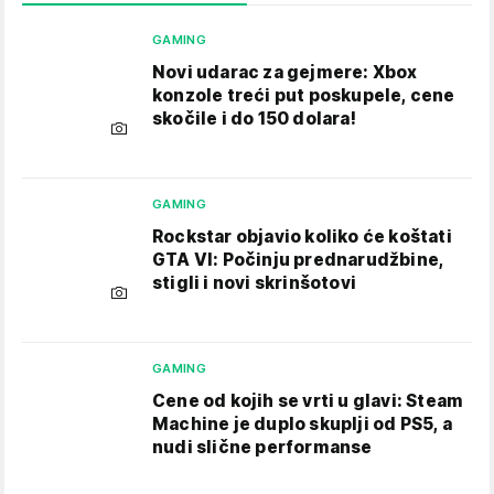
GAMING
Novi udarac za gejmere: Xbox
konzole treći put poskupele, cene
skočile i do 150 dolara!
GAMING
Rockstar objavio koliko će koštati
GTA VI: Počinju prednarudžbine,
stigli i novi skrinšotovi
GAMING
Cene od kojih se vrti u glavi: Steam
Machine je duplo skuplji od PS5, a
nudi slične performanse