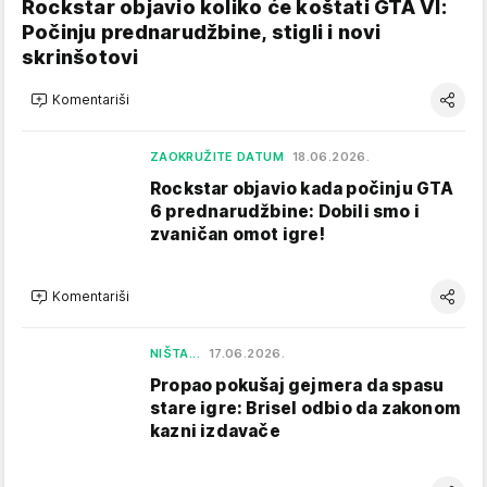
Rockstar objavio koliko će koštati GTA VI:
Počinju prednarudžbine, stigli i novi
skrinšotovi
Komentariši
ZAOKRUŽITE DATUM
18.06.2026.
Rockstar objavio kada počinju GTA
6 prednarudžbine: Dobili smo i
zvaničan omot igre!
Komentariši
NIŠTA...
17.06.2026.
Propao pokušaj gejmera da spasu
stare igre: Brisel odbio da zakonom
kazni izdavače