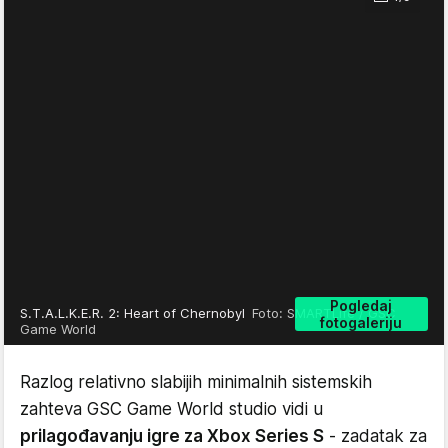
Pogledaj
S.T.A.L.K.E.R. 2: Heart of Chernobyl
Foto: SMARTLife / GSC
fotogaleriju
Game World
Razlog relativno slabijih minimalnih sistemskih
zahteva GSC Game World studio vidi u
prilagođavanju igre za Xbox Series S
- zadatak za