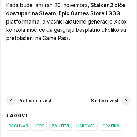
Kada bude lansiran 20. novembra,
Stalker 2 biće
dostupan na Steam, Epic Games Store i GOG
platformama
, a vlasnici aktuelne generacije Xbox
konzola moći će da ga igraju besplatno ukoliko su
pretplaćeni na Game Pass.
Prethodna vest
Sledeća vest
TAGOVI
RAČUNAR
IGRE
ZAHTEVI
HARDVER
GRAFIKA