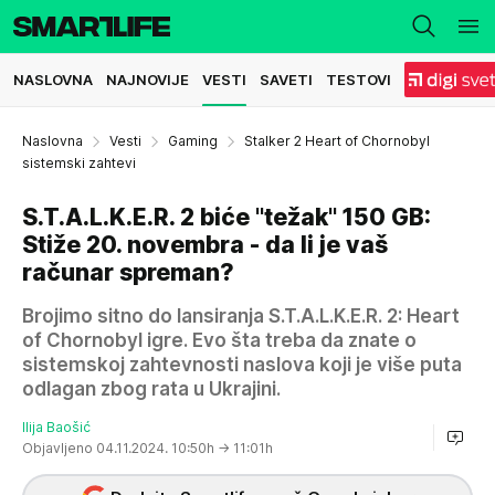
NASLOVNA
NAJNOVIJE
VESTI
SAVETI
TESTOVI
Naslovna
Vesti
Gaming
Stalker 2 Heart of Chornobyl
sistemski zahtevi
S.T.A.L.K.E.R. 2 biće "težak" 150 GB:
Stiže 20. novembra - da li je vaš
računar spreman?
Brojimo sitno do lansiranja S.T.A.L.K.E.R. 2: Heart
of Chornobyl igre. Evo šta treba da znate o
sistemskoj zahtevnosti naslova koji je više puta
odlagan zbog rata u Ukrajini.
Ilija Baošić
Objavljeno 04.11.2024. 10:50h
→ 11:01h