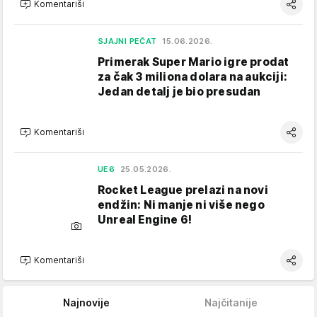
Komentariši
SJAJNI PEČAT
15.06.2026.
Primerak Super Mario igre prodat
za čak 3 miliona dolara na aukciji:
Jedan detalj je bio presudan
Komentariši
UE6
25.05.2026.
Rocket League prelazi na novi
endžin: Ni manje ni više nego
Unreal Engine 6!
Komentariši
Najnovije
Najčitanije