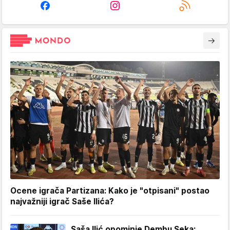
Ocene igrača Partizana: Kako je "otpisani" postao
najvažniji igrač Saše Ilića?
Saša Ilić opominje Dembu Seka: