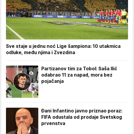
Sve staje u jednu noć Lige šampiona: 10 utakmica
odluke, među njima i Zvezdina
Partizanov tim za Tobol: Saša Ilić
odabrao 11 za napad, mora bez
pojačanja
Đani Infantino javno priznao poraz:
FIFA odustala od prodaje Svetskog
prvenstva