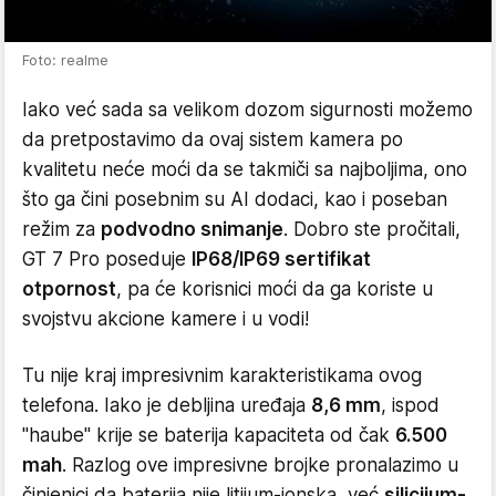
Foto: realme
Iako već sada sa velikom dozom sigurnosti možemo
da pretpostavimo da ovaj sistem kamera po
kvalitetu neće moći da se takmiči sa najboljima, ono
što ga čini posebnim su AI dodaci, kao i poseban
režim za
podvodno snimanje
. Dobro ste pročitali,
GT 7 Pro poseduje
IP68/IP69 sertifikat
otpornost
, pa će korisnici moći da ga koriste u
svojstvu akcione kamere i u vodi!
Tu nije kraj impresivnim karakteristikama ovog
telefona. Iako je debljina uređaja
8,6 mm
, ispod
"haube" krije se baterija kapaciteta od čak
6.500
mah
. Razlog ove impresivne brojke pronalazimo u
činjenici da baterija nije litijum-jonska, već
silicijum-