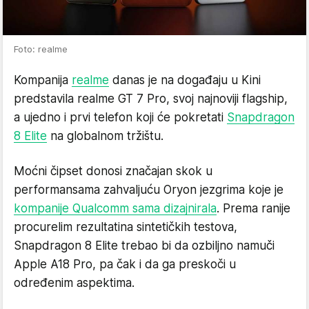
Foto: realme
Kompanija
realme
danas je na događaju u Kini
predstavila realme GT 7 Pro, svoj najnoviji flagship,
a ujedno i prvi telefon koji će pokretati
Snapdragon
8 Elite
na globalnom tržištu.
Moćni čipset donosi značajan skok u
performansama zahvaljuću Oryon jezgrima koje je
kompanije Qualcomm sama dizajnirala
. Prema ranije
procurelim rezultatina sintetičkih testova,
Snapdragon 8 Elite trebao bi da ozbiljno namuči
Apple A18 Pro, pa čak i da ga preskoči u
određenim aspektima.