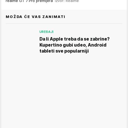
realme GT 7 Pro premijera
Izvor: Realme
MOŽDA ĆE VAS ZANIMATI
UREĐAJI
Da li Apple treba da se zabrine?
Kupertino gubi udeo, Android
tableti sve popularniji