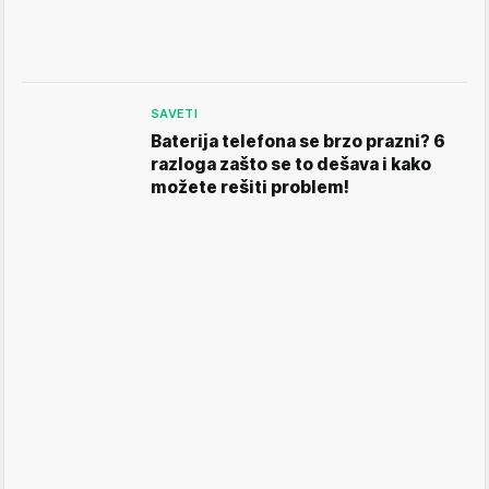
SAVETI
Baterija telefona se brzo prazni? 6
razloga zašto se to dešava i kako
možete rešiti problem!