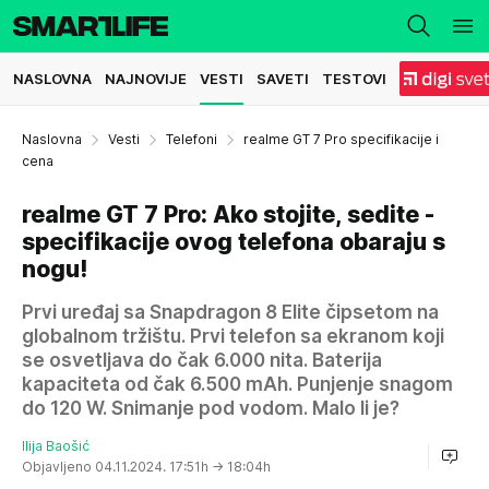
NASLOVNA
NAJNOVIJE
VESTI
SAVETI
TESTOVI
Naslovna
Vesti
Telefoni
realme GT 7 Pro specifikacije i
cena
realme GT 7 Pro: Ako stojite, sedite -
specifikacije ovog telefona obaraju s
nogu!
Prvi uređaj sa Snapdragon 8 Elite čipsetom na
globalnom tržištu. Prvi telefon sa ekranom koji
se osvetljava do čak 6.000 nita. Baterija
kapaciteta od čak 6.500 mAh. Punjenje snagom
do 120 W. Snimanje pod vodom. Malo li je?
Ilija Baošić
Objavljeno 04.11.2024. 17:51h
→ 18:04h