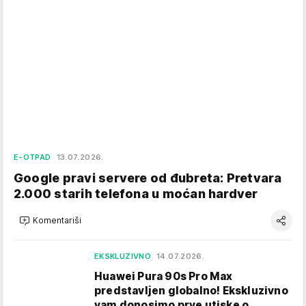
E-OTPAD
13.07.2026.
Google pravi servere od đubreta: Pretvara
2.000 starih telefona u moćan hardver
Komentariši
EKSKLUZIVNO
14.07.2026.
Huawei Pura 90s Pro Max
predstavljen globalno! Ekskluzivno
vam donosimo prve utiske o