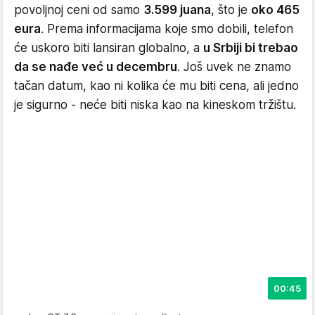
povoljnoj ceni od samo
3.599 juana
, što je
oko 465
eura
. Prema informacijama koje smo dobili, telefon
će uskoro biti lansiran globalno, a
u Srbiji bi trebao
da se nađe već u decembru
. Još uvek ne znamo
tačan datum, kao ni kolika će mu biti cena, ali jedno
je sigurno - neće biti niska kao na kineskom tržištu.
00:45