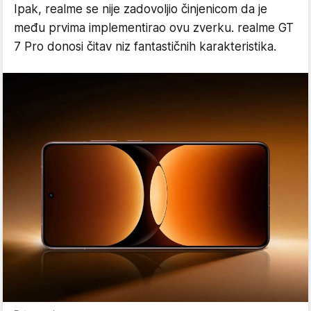
Ipak, realme se nije zadovoljio činjenicom da je
među prvima implementirao ovu zverku. realme GT
7 Pro donosi čitav niz fantastičnih karakteristika.