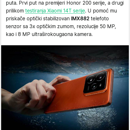
puta. Prvi put na premijeri Honor 200 serije, a drugi
prilikom
testiranja Xiaomi 14T serije
. U pomoć mu
priskače optički stabilizovan
IMX882
telefoto
senzor sa 3x optičkim zumom, rezolucije 50 MP,
kao i 8 MP ultraširokougaona kamera.