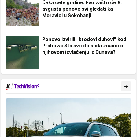
čeka cele godine: Evo zašto će 8.
avgusta ponovo svi gledati ka
Moravici u Sokobanji
Ponovo izvirili "brodovi duhovi" kod
Prahova: Šta sve do sada znamo o
njihovom izvlačenju iz Dunava?