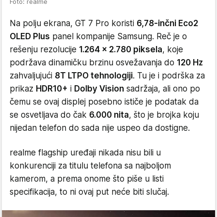
Foto: realme
Na polju ekrana, GT 7 Pro koristi
6,78-inčni Eco2
OLED Plus
panel kompanije Samsung. Reč je o
rešenju rezolucije
1.264 x 2.780 piksela
, koje
podržava dinamičku brzinu osvežavanja do
120 Hz
zahvaljujući
8T LTPO tehnologiji
. Tu je i podrška za
prikaz
HDR10+
i
Dolby Vision
sadržaja, ali ono po
čemu se ovaj displej posebno ističe je podatak da
se osvetljava do čak
6.000 nita
, što je brojka koju
nijedan telefon do sada nije uspeo da dostigne.
realme flagship uređaji nikada nisu bili u
konkurenciji za titulu telefona sa najboljom
kamerom, a prema onome što piše u listi
specifikacija, to ni ovaj put neće biti slučaj.