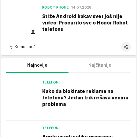
ROBOT PHONE
14.07.2026.
Stiže Android kakav svet još nije
video: Procurilo sve o Honor Robot
telefonu
Komentariši
Najnovije
Najčitanije
TELEFONI
Kako da blokirate reklame na
telefonu​? Jedan trik rešava većinu
problema
TELEFONI
Apple uvodi veliku promenu: