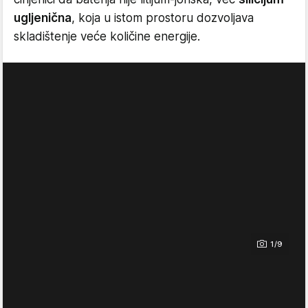
ugljenična
, koja u istom prostoru dozvoljava
skladištenje veće količine energije.
1/9