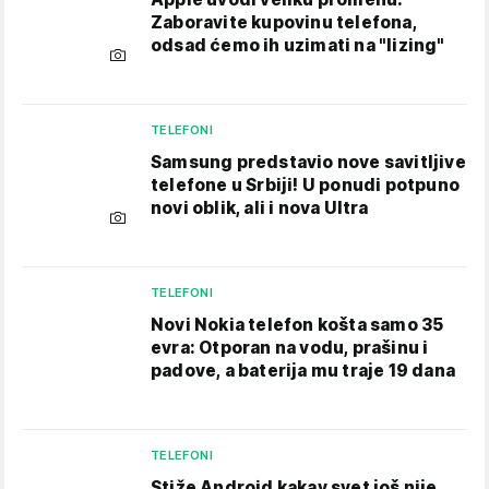
Zaboravite kupovinu telefona,
odsad ćemo ih uzimati na "lizing"
TELEFONI
Samsung predstavio nove savitljive
telefone u Srbiji! U ponudi potpuno
novi oblik, ali i nova Ultra
TELEFONI
Novi Nokia telefon košta samo 35
evra: Otporan na vodu, prašinu i
padove, a baterija mu traje 19 dana
TELEFONI
Stiže Android kakav svet još nije