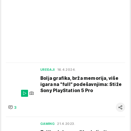
UREĐAJI
16.4.2024.
Bolja grafika, brža memorija, više
igara na "full" podešavnjima: Stiže
Sony PlayStation 5 Pro
3
GAMING
21.4.2023.