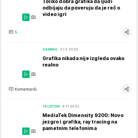
Toliko dobra grafika da ljudi
odbijaju da poveruju da je reč o
video igri
5
GAMING
27.3.2023.
Grafika nikada nije izgleda ovako
realno
Komentariši
TELEFONI
8.11.2022.
MediaTek Dimensity 9200: Novo
jezgro i grafika, ray tracing na
pametnim telefonima