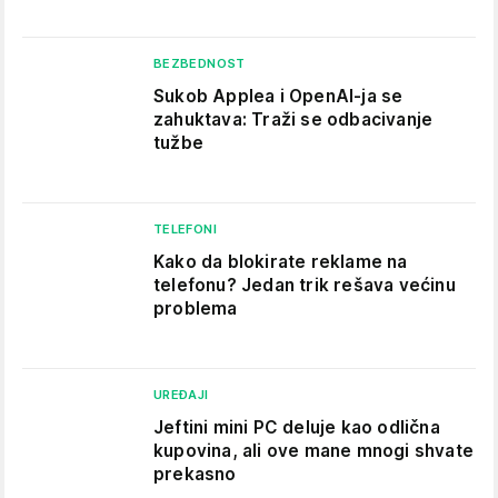
BEZBEDNOST
Sukob Applea i OpenAI-ja se
zahuktava: Traži se odbacivanje
tužbe
TELEFONI
Kako da blokirate reklame na
telefonu​? Jedan trik rešava većinu
problema
UREĐAJI
Jeftini mini PC deluje kao odlična
kupovina, ali ove mane mnogi shvate
prekasno