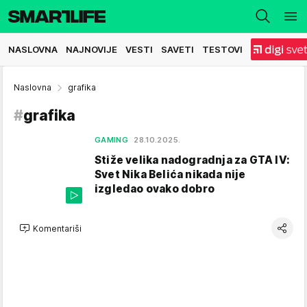
NASLOVNA
NAJNOVIJE
VESTI
SAVETI
TESTOVI
Naslovna
grafika
#
grafika
GAMING
28.10.2025.
Stiže velika nadogradnja za GTA IV:
Svet Nika Belića nikada nije
izgledao ovako dobro
Komentariši