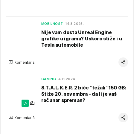
MOBILNOST
14.8.2025.
Nije vam dosta Unreal Engine
grafike u igrama? Uskoro stiže i u
Tesla automobile
Komentariši
GAMING
4.11.2024.
S.T.A.L.K.E.R. 2 biće "težak" 150 GB:
Stiže 20. novembra - da li je vaš
računar spreman?
Komentariši