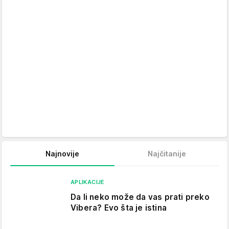
Najnovije
Najčitanije
APLIKACIJE
Da li neko može da vas prati preko
Vibera? Evo šta je istina