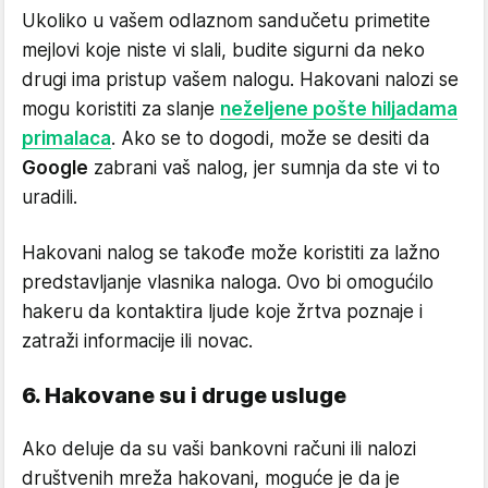
Ukoliko u vašem odlaznom sandučetu primetite
mejlovi koje niste vi slali, budite sigurni da neko
drugi ima pristup vašem nalogu. Hakovani nalozi se
mogu koristiti za slanje
neželjene pošte hiljadama
primalaca
. Ako se to dogodi, može se desiti da
Google
zabrani vaš nalog, jer sumnja da ste vi to
uradili.
Hakovani nalog se takođe može koristiti za lažno
predstavljanje vlasnika naloga. Ovo bi omogućilo
hakeru da kontaktira ljude koje žrtva poznaje i
zatraži informacije ili novac.
6. Hakovane su i druge usluge
Ako deluje da su vaši bankovni računi ili nalozi
društvenih mreža hakovani, moguće je da je