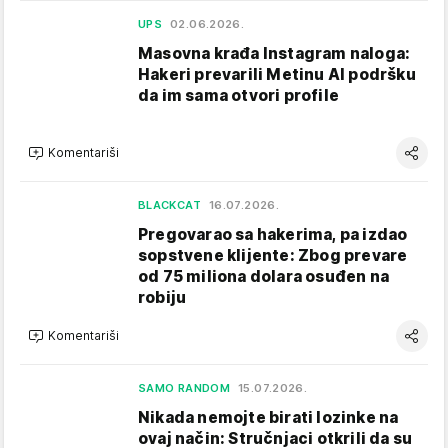
UPS
02.06.2026.
Masovna krađa Instagram naloga:
Hakeri prevarili Metinu AI podršku
da im sama otvori profile
Komentariši
BLACKCAT
16.07.2026.
Pregovarao sa hakerima, pa izdao
sopstvene klijente: Zbog prevare
od 75 miliona dolara osuđen na
robiju
Komentariši
SAMO RANDOM
15.07.2026.
Nikada nemojte birati lozinke na
ovaj način: Stručnjaci otkrili da su