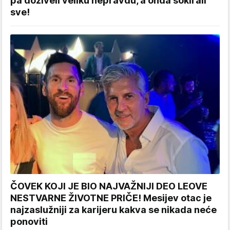
pa doživeli veliku nepravdu, a onda šokirali
sve!
ČOVEK KOJI JE BIO NAJVAŽNIJI DEO LEOVE
NESTVARNE ŽIVOTNE PRIČE! Mesijev otac je
najzaslužniji za karijeru kakva se nikada neće
ponoviti