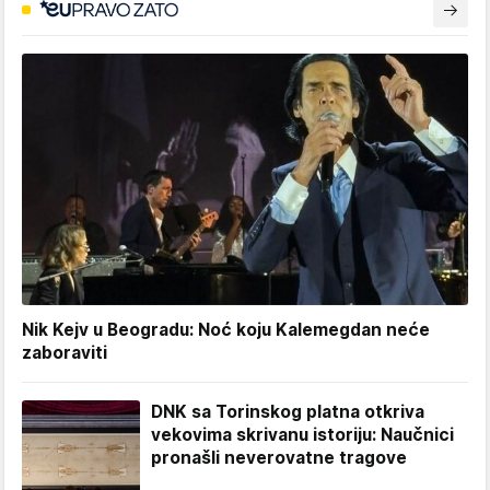
Nik Kejv u Beogradu: Noć koju Kalemegdan neće
zaboraviti
DNK sa Torinskog platna otkriva
vekovima skrivanu istoriju: Naučnici
pronašli neverovatne tragove