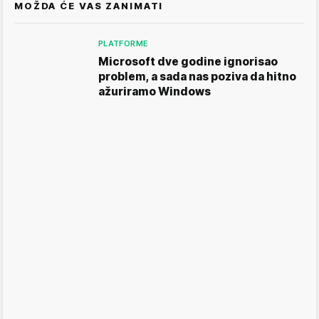
MOŽDA ĆE VAS ZANIMATI
PLATFORME
Microsoft dve godine ignorisao
problem, a sada nas poziva da hitno
ažuriramo Windows