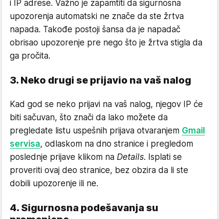
i IP adrese. Važno je zapamtiti da sigurnosna
upozorenja automatski ne znače da ste žrtva
napada. Takođe postoji šansa da je napadač
obrisao upozorenje pre nego što je žrtva stigla da
ga pročita.
3. Neko drugi se prijavio na vaš nalog
Kad god se neko prijavi na vaš nalog, njegov IP će
biti sačuvan, što znači da lako možete da
pregledate listu uspešnih prijava otvaranjem
Gmail
servisa
, odlaskom na dno stranice i pregledom
poslednje prijave klikom na
Details
. Isplati se
proveriti ovaj deo stranice, bez obzira da li ste
dobili upozorenje ili ne.
4. Sigurnosna podešavanja su