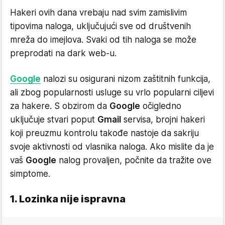
Hakeri ovih dana vrebaju nad svim zamislivim
tipovima naloga, uključujući sve od društvenih
mreža do imejlova. Svaki od tih naloga se može
preprodati na dark web-u.
Google
nalozi su osigurani nizom zaštitnih funkcija,
ali zbog popularnosti usluge su vrlo popularni ciljevi
za hakere. S obzirom da
Google
očigledno
uključuje stvari poput
Gmail
servisa, brojni hakeri
koji preuzmu kontrolu takođe nastoje da sakriju
svoje aktivnosti od vlasnika naloga. Ako mislite da je
vaš
Google
nalog provaljen, počnite da tražite ove
simptome.
1. Lozinka nije ispravna