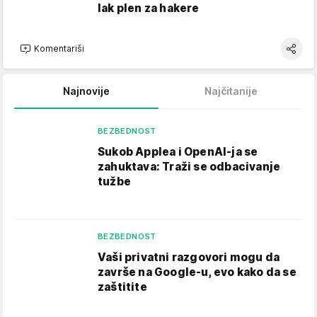
lak plen za hakere
Komentariši
Najnovije
Najčitanije
BEZBEDNOST
Sukob Applea i OpenAI-ja se
zahuktava: Traži se odbacivanje
tužbe
BEZBEDNOST
Vaši privatni razgovori mogu da
završe na Google-u, evo kako da se
zaštitite