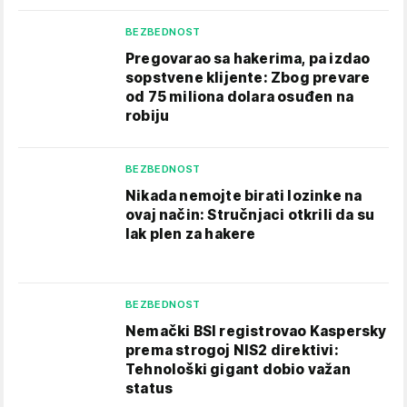
BEZBEDNOST
Pregovarao sa hakerima, pa izdao
sopstvene klijente: Zbog prevare
od 75 miliona dolara osuđen na
robiju
BEZBEDNOST
Nikada nemojte birati lozinke na
ovaj način: Stručnjaci otkrili da su
lak plen za hakere
BEZBEDNOST
Nemački BSI registrovao Kaspersky
prema strogoj NIS2 direktivi:
Tehnološki gigant dobio važan
status