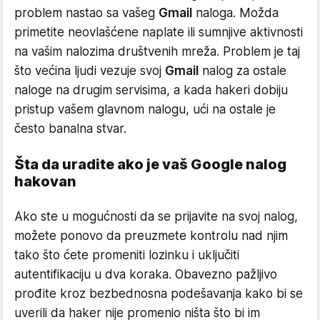
problem nastao sa vašeg
Gmail
naloga. Možda
primetite neovlašćene naplate ili sumnjive aktivnosti
na vašim nalozima društvenih mreža. Problem je taj
što većina ljudi vezuje svoj
Gmail
nalog za ostale
naloge na drugim servisima, a kada hakeri dobiju
pristup vašem glavnom nalogu, ući na ostale je
često banalna stvar.
Šta da uradite ako je vaš Google nalog
hakovan
Ako ste u mogućnosti da se prijavite na svoj nalog,
možete ponovo da preuzmete kontrolu nad njim
tako što ćete promeniti lozinku i uključiti
autentifikaciju u dva koraka. Obavezno pažljivo
prođite kroz bezbednosna podešavanja kako bi se
uverili da haker nije promenio ništa što bi im