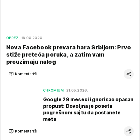
OPREZ
18.06.2026.
Nova Facebook prevara hara Srbijom: Prvo
stiže preteća poruka, a zatim vam
preuzimaju nalog
Komentariši
CHROMIUM
21.05.2026.
Google 29 meseci ignorisao opasan
propust: Dovoljna je poseta
pogrešnom sajtu da postanete
meta
Komentariši