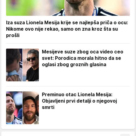
Iza suza Lionela Mesija krije se najlepša priča o ocu:
Nikome ovo nije rekao, samo on zna kroz šta su
prošli
Mesijeve suze zbog oca video ceo
svet: Porodica morala hitno da se
oglasi zbog groznih glasina
Preminuo otac Lionela Mesija:
Objavljeni prvi detalji o njegovoj
smrti