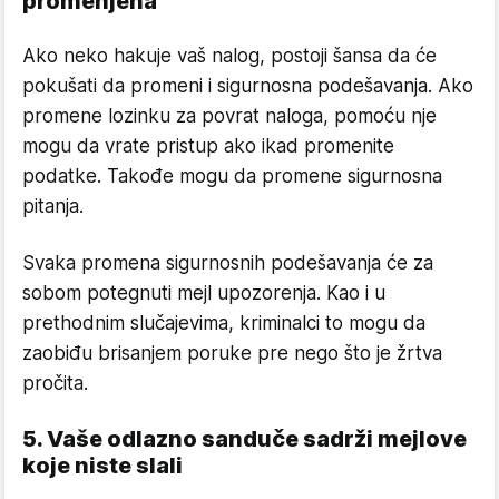
promenjena
Ako neko hakuje vaš nalog, postoji šansa da će
pokušati da promeni i sigurnosna podešavanja. Ako
promene lozinku za povrat naloga, pomoću nje
mogu da vrate pristup ako ikad promenite
podatke. Takođe mogu da promene sigurnosna
pitanja.
Svaka promena sigurnosnih podešavanja će za
sobom potegnuti mejl upozorenja. Kao i u
prethodnim slučajevima, kriminalci to mogu da
zaobiđu brisanjem poruke pre nego što je žrtva
pročita.
5. Vaše odlazno sanduče sadrži mejlove
koje niste slali