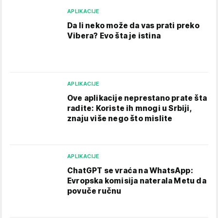
APLIKACIJE
Da li neko može da vas prati preko
Vibera? Evo šta je istina
APLIKACIJE
Ove aplikacije neprestano prate šta
radite: Koriste ih mnogi u Srbiji,
znaju više nego što mislite
APLIKACIJE
ChatGPT se vraća na WhatsApp:
Evropska komisija naterala Metu da
povuče ručnu