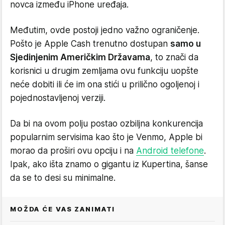
novca između iPhone uređaja.
Međutim, ovde postoji jedno važno ograničenje.
Pošto je Apple Cash trenutno dostupan
samo u
Sjedinjenim Američkim Državama
, to znači da
korisnici u drugim zemljama ovu funkciju uopšte
neće dobiti ili će im ona stići u prilično ogoljenoj i
pojednostavljenoj verziji.
Da bi na ovom polju postao ozbiljna konkurencija
popularnim servisima kao što je Venmo, Apple bi
morao da proširi ovu opciju i na
Android telefone
.
Ipak, ako išta znamo o gigantu iz Kupertina, šanse
da se to desi su minimalne.
MOŽDA ĆE VAS ZANIMATI