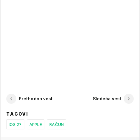
Prethodna vest
Sledeća vest
TAGOVI
IOS 27
APPLE
RAČUN