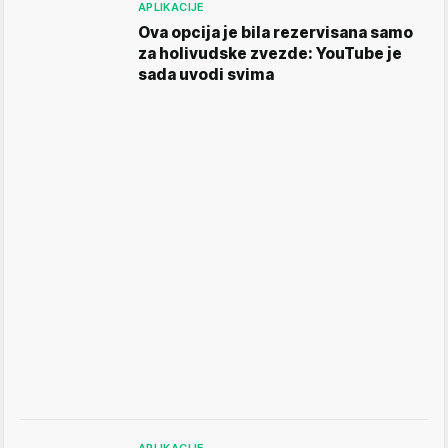
APLIKACIJE
Ova opcija je bila rezervisana samo
za holivudske zvezde: YouTube je
sada uvodi svima
APLIKACIJE