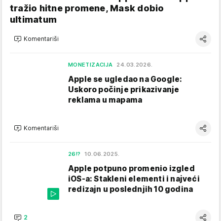
tražio hitne promene, Mask dobio
ultimatum
Komentariši
MONETIZACIJA
24.03.2026.
Apple se ugledao na Google:
Uskoro počinje prikazivanje
reklama u mapama
Komentariši
26!?
10.06.2025.
Apple potpuno promenio izgled
iOS-a: Stakleni elementi i najveći
redizajn u poslednjih 10 godina
2