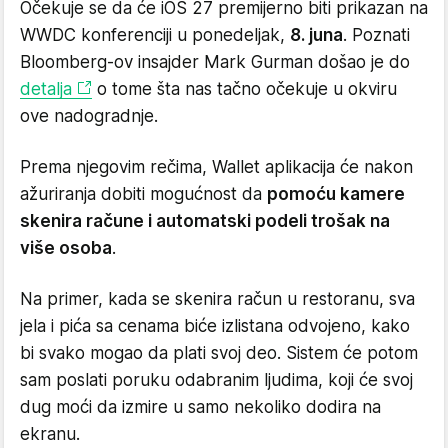
Očekuje se da će iOS 27 premijerno biti prikazan na
WWDC konferenciji u ponedeljak,
8. juna
. Poznati
Bloomberg-ov insajder Mark Gurman došao je do
detalja
o tome šta nas tačno očekuje u okviru
ove nadogradnje.
Prema njegovim rečima, Wallet aplikacija će nakon
ažuriranja dobiti mogućnost da
pomoću kamere
skenira račune i automatski podeli trošak na
više osoba
.
Na primer, kada se skenira račun u restoranu, sva
jela i pića sa cenama biće izlistana odvojeno, kako
bi svako mogao da plati svoj deo. Sistem će potom
sam poslati poruku odabranim ljudima, koji će svoj
dug moći da izmire u samo nekoliko dodira na
ekranu.