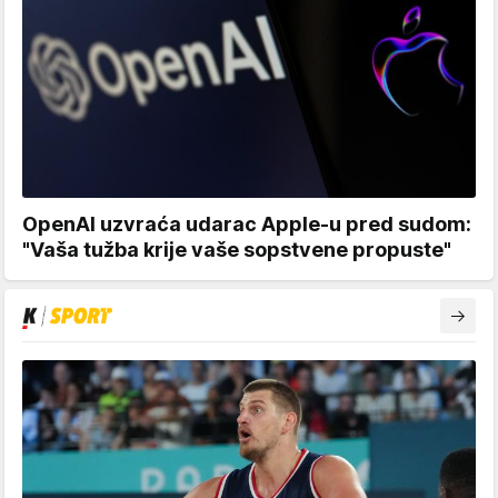
OpenAI uzvraća udarac Apple-u pred sudom:
"Vaša tužba krije vaše sopstvene propuste"