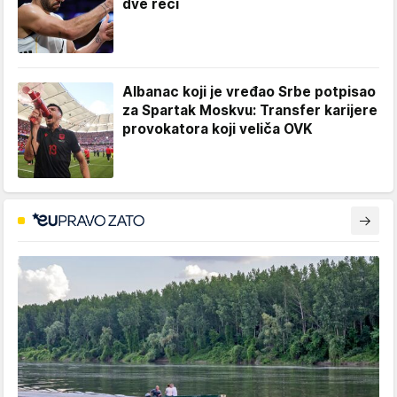
dve reči
Albanac koji je vređao Srbe potpisao
za Spartak Moskvu: Transfer karijere
provokatora koji veliča OVK