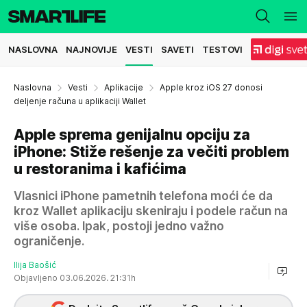
NASLOVNA
NAJNOVIJE
VESTI
SAVETI
TESTOVI
Naslovna
Vesti
Aplikacije
Apple kroz iOS 27 donosi
deljenje računa u aplikaciji Wallet
Apple sprema genijalnu opciju za
iPhone: Stiže rešenje za večiti problem
u restoranima i kafićima
Vlasnici iPhone pametnih telefona moći će da
kroz Wallet aplikaciju skeniraju i podele račun na
više osoba. Ipak, postoji jedno važno
ograničenje.
Ilija Baošić
Objavljeno 03.06.2026. 21:31h