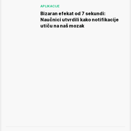
APLIKACIJE
Bizaran efekat od 7 sekundi:
Naučnici utvrdili kako notifikacije
utiču na naš mozak