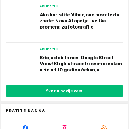
APLIKACIJE
Ako koristite Viber, ovo morate da
znate: Nova AI opcija i velika
promena za fotografije
APLIKACIJE
Srbija dobila novi Google Street
View! Stigli ultraoštri snimci nakon
više od 10 godina čekanja!
Sve najnovije vesti
PRATITE NAS NA