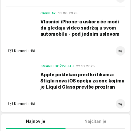
CARPLAY
13.06.2025.
Vlasnici iPhone-a uskoro će moći
da gledaju video sadržaj u svom
automobilu - pod jednim uslovom
Komentariši
SMANJI DOŽIVLJAJ
22.10.2025.
Apple poklekao pred kritikama:
Stigla nova iOS opcija za one kojima
je Liquid Glass previše proziran
Komentariši
Najnovije
Najčitanije