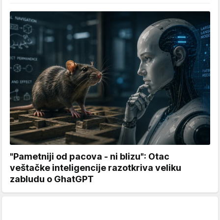
"Pametniji od pacova - ni blizu": Otac
veštačke inteligencije razotkriva veliku
zabludu o GhatGPT