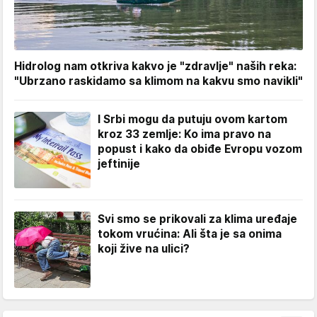
Hidrolog nam otkriva kakvo je "zdravlje" naših reka:
"Ubrzano raskidamo sa klimom na kakvu smo navikli"
I Srbi mogu da putuju ovom kartom
kroz 33 zemlje: Ko ima pravo na
popust i kako da obiđe Evropu vozom
jeftinije
Svi smo se prikovali za klima uređaje
tokom vrućina: Ali šta je sa onima
koji žive na ulici?