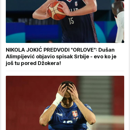
NIKOLA JOKIĆ PREDVODI "ORLOVE": Dušan
Alimpijević objavio spisak Srbije - evo ko je
još tu pored Džokera!