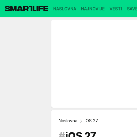
NASLOVNA
NAJNOVIJE
VESTI
SAVE
Naslovna
iOS 27
#
iOS 27