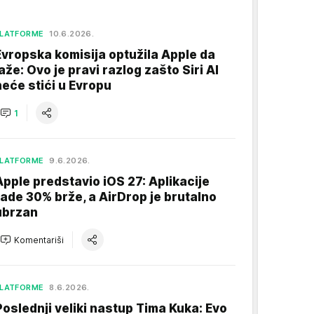
LATFORME
10.6.2026.
Evropska komisija optužila Apple da
laže: Ovo je pravi razlog zašto Siri AI
neće stići u Evropu
1
LATFORME
9.6.2026.
Apple predstavio iOS 27: Aplikacije
rade 30% brže, a AirDrop je brutalno
ubrzan
Komentariši
LATFORME
8.6.2026.
Poslednji veliki nastup Tima Kuka: Evo