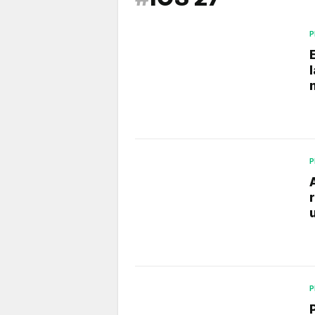
P
P
P