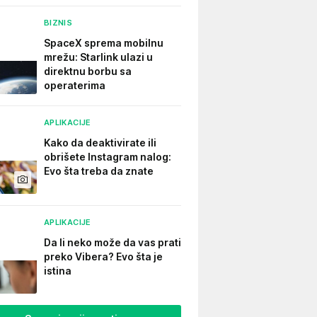
BIZNIS
SpaceX sprema mobilnu
mrežu: Starlink ulazi u
direktnu borbu sa
operaterima
APLIKACIJE
Kako da deaktivirate ili
obrišete Instagram nalog:
Evo šta treba da znate
APLIKACIJE
Da li neko može da vas prati
preko Vibera? Evo šta je
istina