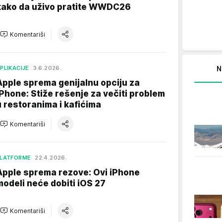
kako da uživo pratite WWDC26
Komentariši
N
PLIKACIJE
3.6.2026.
Apple sprema genijalnu opciju za
iPhone: Stiže rešenje za večiti problem
u restoranima i kafićima
Komentariši
LATFORME
22.4.2026.
Apple sprema rezove: Ovi iPhone
modeli neće dobiti iOS 27
Komentariši