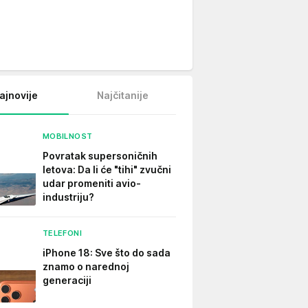
ajnovije
Najčitanije
MOBILNOST
Povratak supersoničnih
letova: Da li će "tihi" zvučni
udar promeniti avio-
industriju?
TELEFONI
iPhone 18: Sve što do sada
znamo o narednoj
generaciji