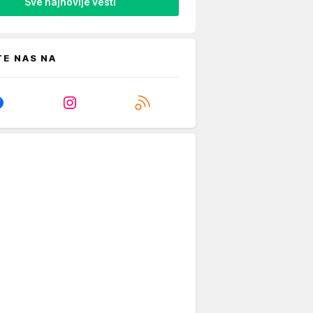
Sve najnovije vesti
TE NAS NA