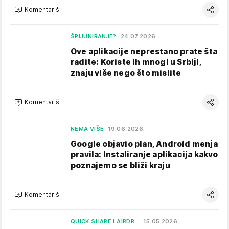
Komentariši
ŠPIJUNIRANJE?
24.07.2026.
Ove aplikacije neprestano prate šta
radite: Koriste ih mnogi u Srbiji,
znaju više nego što mislite
Komentariši
NEMA VIŠE
19.06.2026.
Google objavio plan, Android menja
pravila: Instaliranje aplikacija kakvo
poznajemo se bliži kraju
Komentariši
QUICK SHARE I AIRDR…
15.05.2026.