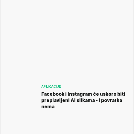
APLIKACIJE
Facebook i Instagram će uskoro biti
preplavljeni AI slikama - i povratka
nema