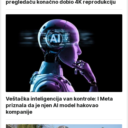
pregledaču konačno dobio 4K reprodukciju
Veštačka inteligencija van kontrole: I Meta
priznala da je njen AI model hakovao
kompanije