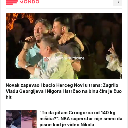
Novak zapevao i bacio Herceg Novi u trans: Zagrlio
Vladu Georgijeva i Nigora i istrčao na binu čim je čuo
hit
"To da pitam Crnogorca od 140 kg
mišića?": NBA superstar nije smeo da
pisne kad je video Nikolu