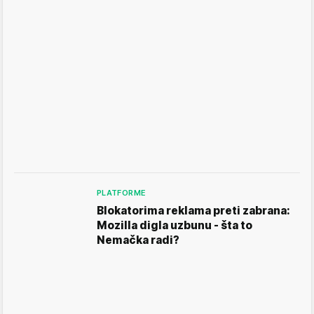
PLATFORME
Blokatorima reklama preti zabrana:
Mozilla digla uzbunu - šta to
Nemačka radi?