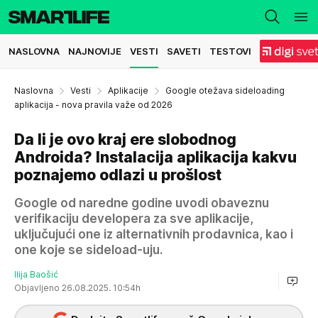
NASLOVNA
NAJNOVIJE
VESTI
SAVETI
TESTOVI
Naslovna
Vesti
Aplikacije
Google otežava sideloading
aplikacija - nova pravila važe od 2026
Da li je ovo kraj ere slobodnog
Androida? Instalacija aplikacija kakvu
poznajemo odlazi u prošlost
Google od naredne godine uvodi obaveznu
verifikaciju developera za sve aplikacije,
uključujući one iz alternativnih prodavnica, kao i
one koje se sideload-uju.
Ilija Baošić
Objavljeno 26.08.2025. 10:54h