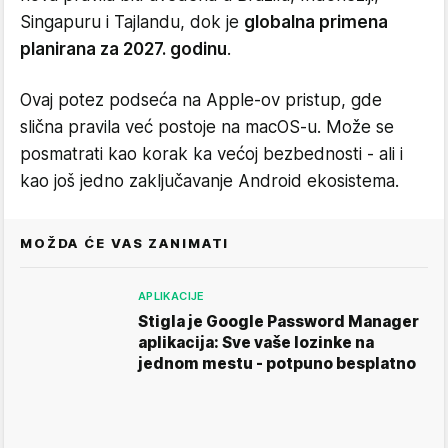
Singapuru i Tajlandu, dok je
globalna primena
planirana za 2027. godinu
.
Ovaj potez podseća na Apple-ov pristup, gde
slična pravila već postoje na macOS-u. Može se
posmatrati kao korak ka većoj bezbednosti - ali i
kao još jedno zaključavanje Android ekosistema.
MOŽDA ĆE VAS ZANIMATI
APLIKACIJE
Stigla je Google Password Manager
aplikacija: Sve vaše lozinke na
jednom mestu - potpuno besplatno