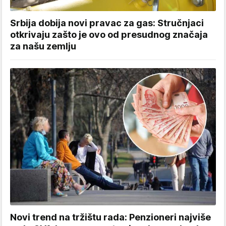
Srbija dobija novi pravac za gas: Stručnjaci
otkrivaju zašto je ovo od presudnog značaja
za našu zemlju
Novi trend na tržištu rada: Penzioneri najviše