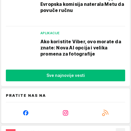
Evropska komisija naterala Metu da
povuče ručnu
APLIKACIJE
Ako koristite Viber, ovo morate da
znate: Nova AI opcija i velika
promena za fotografije
Sve najnovije vesti
PRATITE NAS NA