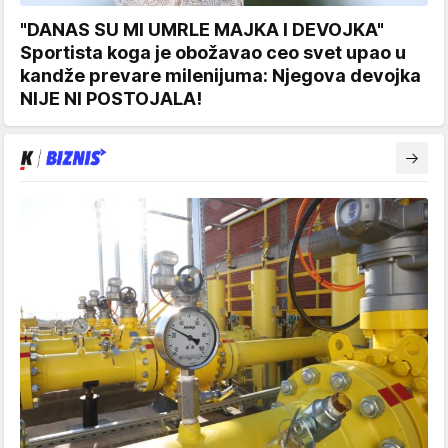
"DANAS SU MI UMRLE MAJKA I DEVOJKA"
Sportista koga je obožavao ceo svet upao u
kandže prevare milenijuma: Njegova devojka
NIJE NI POSTOJALA!