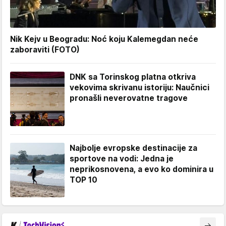
Nik Kejv u Beogradu: Noć koju Kalemegdan neće
zaboraviti (FOTO)
DNK sa Torinskog platna otkriva
vekovima skrivanu istoriju: Naučnici
pronašli neverovatne tragove
Najbolje evropske destinacije za
sportove na vodi: Jedna je
neprikosnovena, a evo ko dominira u
TOP 10