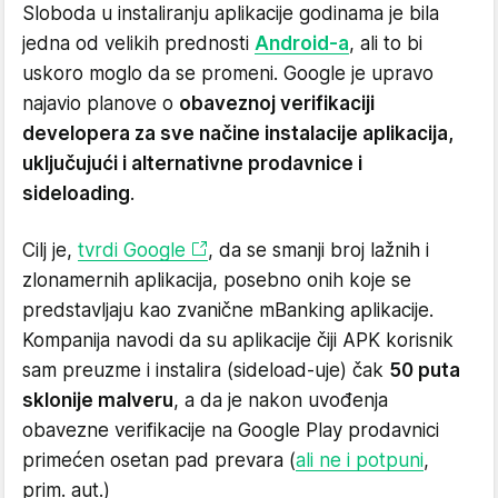
Sloboda u instaliranju aplikacije godinama je bila
jedna od velikih prednosti
Android-a
, ali to bi
uskoro moglo da se promeni. Google je upravo
najavio planove o
obaveznoj verifikaciji
developera za sve načine instalacije aplikacija,
uključujući i alternativne prodavnice i
sideloading
.
Cilj je,
tvrdi Google
, da se smanji broj lažnih i
zlonamernih aplikacija, posebno onih koje se
predstavljaju kao zvanične mBanking aplikacije.
Kompanija navodi da su aplikacije čiji APK korisnik
sam preuzme i instalira (sideload-uje) čak
50 puta
sklonije malveru
, a da je nakon uvođenja
obavezne verifikacije na Google Play prodavnici
primećen osetan pad prevara (
ali ne i potpuni
,
prim. aut.)