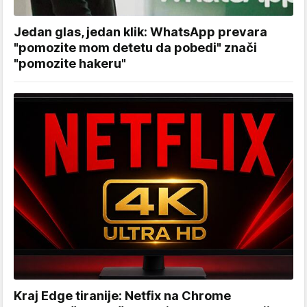
Jedan glas, jedan klik: WhatsApp prevara
"pomozite mom detetu da pobedi" znači
"pomozite hakeru"
Kraj Edge tiranije: Netfix na Chrome