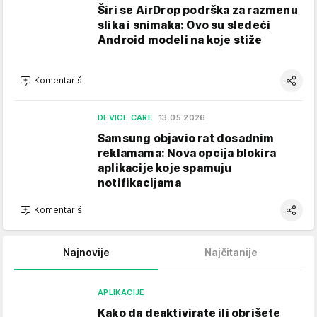
Širi se AirDrop podrška za razmenu
slika i snimaka: Ovo su sledeći
Android modeli na koje stiže
Komentariši
DEVICE CARE
13.05.2026.
Samsung objavio rat dosadnim
reklamama: Nova opcija blokira
aplikacije koje spamuju
notifikacijama
Komentariši
Najnovije
Najčitanije
APLIKACIJE
Kako da deaktivirate ili obrišete