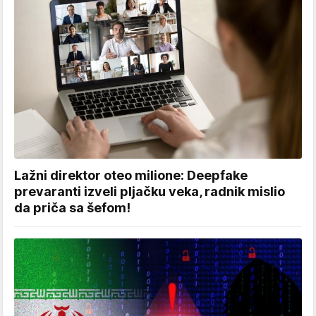
Lažni direktor oteo milione: Deepfake
prevaranti izveli pljačku veka, radnik mislio
da priča sa šefom!