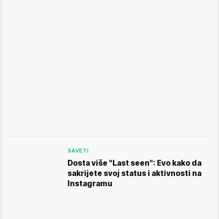
SAVETI
Dosta više "Last seen": Evo kako da
sakrijete svoj status i aktivnosti na
Instagramu