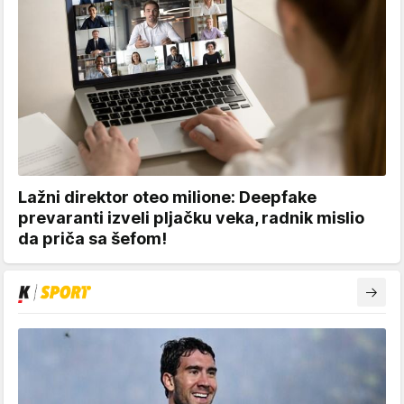
Lažni direktor oteo milione: Deepfake
prevaranti izveli pljačku veka, radnik mislio
da priča sa šefom!