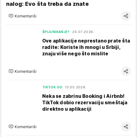
nalog: Evo šta treba da znate
Komentariši
ŠPIJUNIRANJE?
24.07.2026.
Ove aplikacije neprestano prate šta
radite: Koriste ih mnogi u Srbiji,
znaju više nego što mislite
Komentariši
TIKTOK GO
13.05.2026.
Neka se zabrinu Booking i Airbnb!
TikTok dobio rezervaciju smeštaja
direktno u aplikaciji
Komentariši