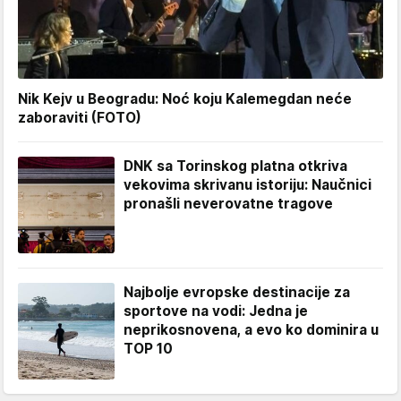
Nik Kejv u Beogradu: Noć koju Kalemegdan neće
zaboraviti (FOTO)
DNK sa Torinskog platna otkriva
vekovima skrivanu istoriju: Naučnici
pronašli neverovatne tragove
Najbolje evropske destinacije za
sportove na vodi: Jedna je
neprikosnovena, a evo ko dominira u
TOP 10