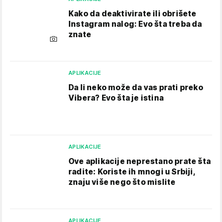
Kako da deaktivirate ili obrišete
Instagram nalog: Evo šta treba da
znate
APLIKACIJE
Da li neko može da vas prati preko
Vibera? Evo šta je istina
APLIKACIJE
Ove aplikacije neprestano prate šta
radite: Koriste ih mnogi u Srbiji,
znaju više nego što mislite
APLIKACIJE