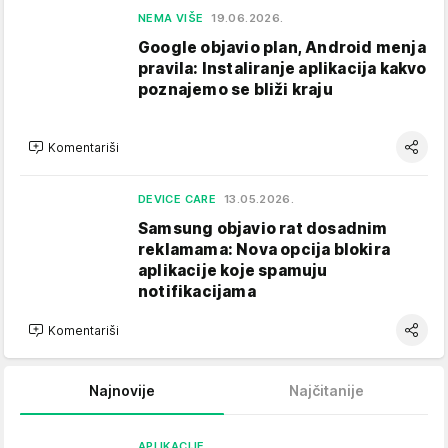
NEMA VIŠE
19.06.2026.
Google objavio plan, Android menja
pravila: Instaliranje aplikacija kakvo
poznajemo se bliži kraju
Komentariši
DEVICE CARE
13.05.2026.
Samsung objavio rat dosadnim
reklamama: Nova opcija blokira
aplikacije koje spamuju
notifikacijama
Komentariši
Najnovije
Najčitanije
APLIKACIJE