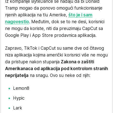
Iz kompanije ByteDance se nadaju da bi Donald
Tramp mogao da ponovo omogući funkcionisanje
njenih aplikacija na tlu Amerike,
što je i sam
nagovestio
. Međutim, dok se to ne desi, korisnici
ne mogu da koriste, niti da preuzimaju CapCut sa
Google Play i App Store prodavnica aplikacija.
Zapravo, TikTok i CapCut su same dve od čitavog
niza aplikacija kojima američki korisnici više ne mogu
da pristupe nakon stupanja
Zakona o zaštiti
Amerikanaca od aplikacija pod kontrolom stranih
neprijatelja
na snagu. Ovo su neke od njih:
Lemon8
Hypic
Lark