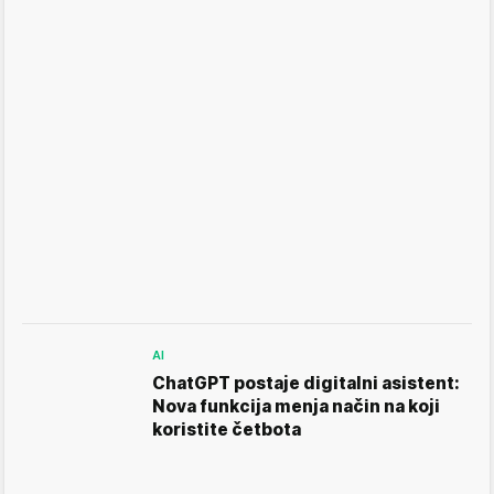
AI
ChatGPT postaje digitalni asistent:
Nova funkcija menja način na koji
koristite četbota