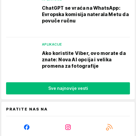
ChatGPT se vraća na WhatsApp:
Evropska komisija naterala Metu da
povuče ručnu
APLIKACIJE
Ako koristite Viber, ovo morate da
znate: Nova AI opcija i velika
promena za fotografije
Sve najnovije vesti
PRATITE NAS NA