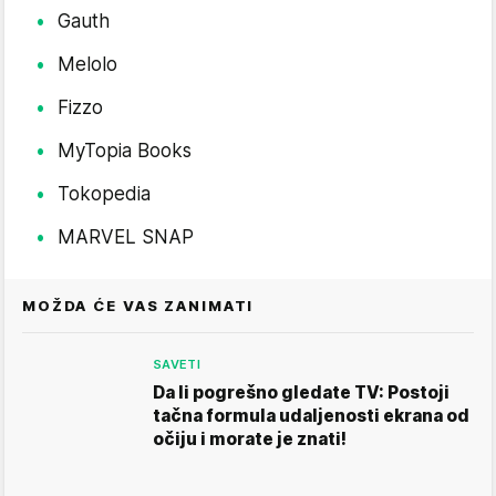
Gauth
Melolo
Fizzo
MyTopia Books
Tokopedia
MARVEL SNAP
MOŽDA ĆE VAS ZANIMATI
SAVETI
Da li pogrešno gledate TV: Postoji
tačna formula udaljenosti ekrana od
očiju i morate je znati!