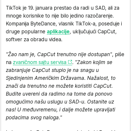
TikTok je 19. januara prestao da radi u SAD, ali za
mnoge korisnike to nije bilo jedino razočarenje.
Kompanija ByteDance, vlasnik TikTok-a, poseduje i
druge popularne
aplikacije
, uključujući CapCut,
softver za obradu videa.
"Žao nam je, CapCut trenutno nije dostupan"
, piše
na
zvaničnom sajtu servisa
.
"Zakon kojim se
zabranjuje CapCut stupio je na snagu u
Sjedinjenim Američkim Državama. Nažalost, to
znači da trenutno ne možete koristiti CapCut.
Budite uvereni da radimo na tome da ponovo
omogućimo našu uslugu u SAD-u. Ostanite uz
nas! U međuvremenu, i dalje možete upravljati
podacima svog naloga."