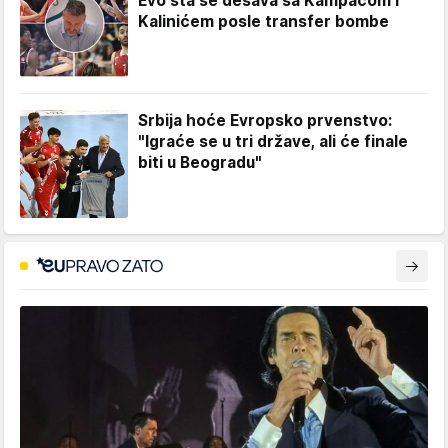
Evo šta se dešava sa Kampacom i
Kalinićem posle transfer bombe
Srbija hoće Evropsko prvenstvo:
"Igraće se u tri države, ali će finale
biti u Beogradu"