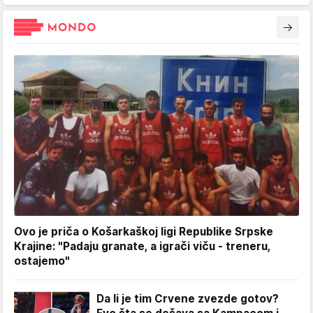
Ovo je priča o Košarkaškoj ligi Republike Srpske
Krajine: "Padaju granate, a igrači viču - treneru,
ostajemo"
Da li je tim Crvene zvezde gotov?