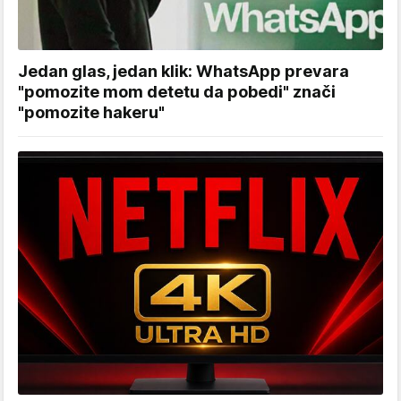
Jedan glas, jedan klik: WhatsApp prevara
"pomozite mom detetu da pobedi" znači
"pomozite hakeru"