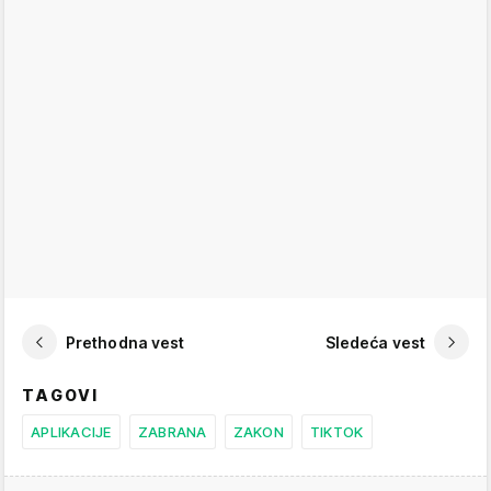
Prethodna vest
Sledeća vest
TAGOVI
APLIKACIJE
ZABRANA
ZAKON
TIKTOK