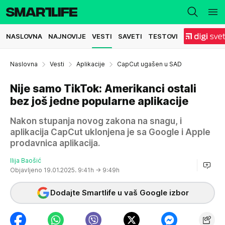
NASLOVNA
NAJNOVIJE
VESTI
SAVETI
TESTOVI
Naslovna
Vesti
Aplikacije
CapCut ugašen u SAD
Nije samo TikTok: Amerikanci ostali
bez još jedne popularne aplikacije
Nakon stupanja novog zakona na snagu, i
aplikacija CapCut uklonjena je sa Google i Apple
prodavnica aplikacija.
Ilija Baošić
Objavljeno 19.01.2025. 9:41h
→ 9:49h
Dodajte Smartlife u vaš Google izbor