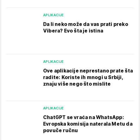
APLIKACIJE
Da li neko može da vas prati preko
Vibera? Evo šta je istina
APLIKACIJE
Ove aplikacije neprestano prate šta
radite: Koriste ih mnogi u Srbiji,
znaju više nego što mislite
APLIKACIJE
ChatGPT se vraća na WhatsApp:
Evropska komisija naterala Metu da
povuče ručnu