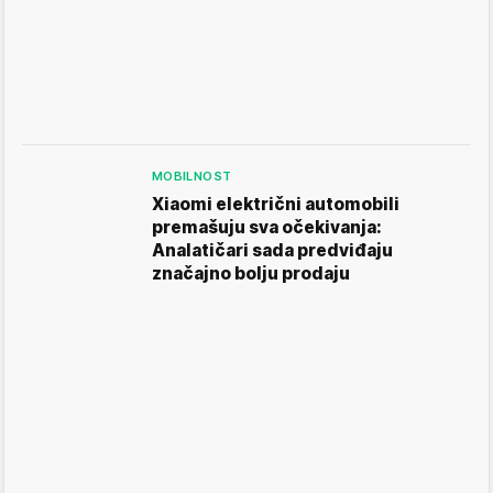
MOBILNOST
Xiaomi električni automobili
premašuju sva očekivanja:
Analatičari sada predviđaju
značajno bolju prodaju