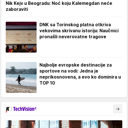
Nik Kejv u Beogradu: Noć koju Kalemegdan neće
zaboraviti
DNK sa Torinskog platna otkriva
vekovima skrivanu istoriju: Naučnici
pronašli neverovatne tragove
Najbolje evropske destinacije za
sportove na vodi: Jedna je
neprikosnovena, a evo ko dominira u
TOP 10