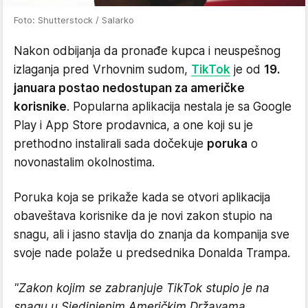
Foto: Shutterstock / Salarko
Nakon odbijanja da pronađe kupca i neuspešnog
izlaganja pred Vrhovnim sudom,
TikTok
je od
19.
januara postao nedostupan za američke
korisnike
. Popularna aplikacija nestala je sa Google
Play i App Store prodavnica, a one koji su je
prethodno instalirali sada dočekuje
poruka
o
novonastalim okolnostima.
Poruka koja se prikaže kada se otvori aplikacija
obaveštava korisnike da je novi zakon stupio na
snagu, ali i jasno stavlja do znanja da kompanija sve
svoje nade polaže u predsednika Donalda Trampa.
"Zakon kojim se zabranjuje TikTok stupio je na
snagu u Sjedinjenim Američkim Državama.