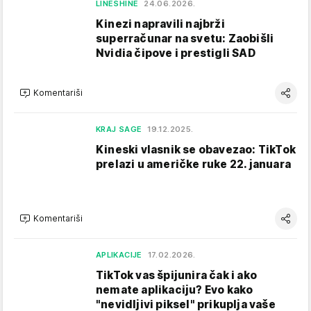
LINESHINE
24.06.2026.
Kinezi napravili najbrži
superračunar na svetu: Zaobišli
Nvidia čipove i prestigli SAD
Komentariši
KRAJ SAGE
19.12.2025.
Kineski vlasnik se obavezao: TikTok
prelazi u američke ruke 22. januara
Komentariši
APLIKACIJE
17.02.2026.
TikTok vas špijunira čak i ako
nemate aplikaciju? Evo kako
"nevidljivi piksel" prikuplja vaše