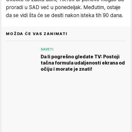
proradi u SAD već u ponedeljak. Međutim, ostaje
da se vidi šta će se desiti nakon isteka tih 90 dana.
MOŽDA ĆE VAS ZANIMATI
SAVETI
Da li pogrešno gledate TV: Postoji
tačna formula udaljenosti ekrana od
očiju i morate je znati!