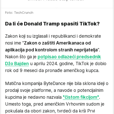
Foto: TechCrunch
Da li će Donald Tramp spasiti TikTok?
Zakon koji su izglasali i republikanci i demokrate
nosi ime "
Zakon o zaštiti Amerikanaca od
aplikacija pod kontrolom stranih neprijatelja
".
Nakon što ga je
potpisao odlazeći predsednik
Džo Bajden
u aprilu 2024. godine, TikTok je dobio
rok od 9 meseci da pronađe američkog kupca.
Matična kompanija ByteDance nije bila sklona ideji o
prodaji svoje platforme, a navode o potencijalnim
kupcima je nedavno nazvala
"čistom fikcijom"
.
Umesto toga, pred američkim Vrhovnim sudom je
pokušala da obori zakon, tvrdeći da krši Prvi