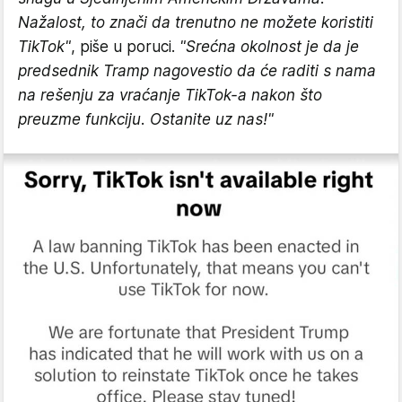
Nažalost, to znači da trenutno ne možete koristiti
TikTok"
, piše u poruci.
"Srećna okolnost je da je
predsednik Tramp nagovestio da će raditi s nama
na rešenju za vraćanje TikTok-a nakon što
preuzme funkciju. Ostanite uz nas!"