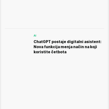
AI
ChatGPT postaje digitalni asistent:
Nova funkcija menja način na koji
koristite četbota