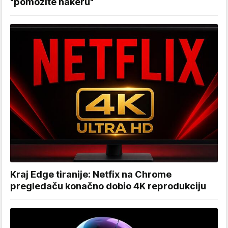
"pomozite hakeru"
Kraj Edge tiranije: Netfix na Chrome
pregledaču konačno dobio 4K reprodukciju