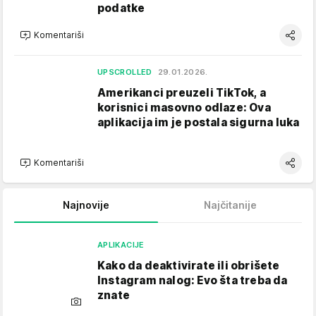
podatke
Komentariši
UPSCROLLED
29.01.2026.
Amerikanci preuzeli TikTok, a
korisnici masovno odlaze: Ova
aplikacija im je postala sigurna luka
Komentariši
Najnovije
Najčitanije
APLIKACIJE
Kako da deaktivirate ili obrišete
Instagram nalog: Evo šta treba da
znate