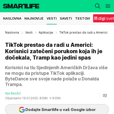
NASLOVNA
NAJNOVIJE
VESTI
SAVETI
TESTOVI
Naslovna
Vesti
Aplikacije
TikTok prestao da radi u Americi
TikTok prestao da radi u Americi:
Korisnici zatečeni porukom koja ih je
dočekala, Tramp kao jedini spas
Korisnici na tlu Sjedinjenih Američkih Država više
ne mogu da pristupe TikTok aplikaciji.
ByteDance sve svoje nade polaže u Donalda
Trampa.
Ilija Baošić
Objavljeno 19.01.2025. 8:58h
→ 9:06h
Dodajte Smartlife u vaš Google izbor