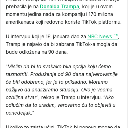
prebacila je na
Donalda Trampa
, koji je u ovom
momentu jedina nada za kompaniju i 170 miliona
amerikanaca koji redovno koriste TikTok platformu.
U intervjuu koji je 18. januara dao za
NBC News
,
Tramp je najavio da bi zabrana TikTok-a mogla da
bude odložena na 90 dana.
"
Mislim da bi to svakako bila opcija koju ćemo
razmotriti. Produženje od 90 dana najverovatnije
će biti odobreno, jer je to prikladno. Moramo
pažljivo da analiziramo situaciju. Ovo je veoma
ozbiljna stvar"
, rekao je Tramp u intervjuu.
"Ako
odlučim da to uradim, verovatno ću to objaviti u
ponedeljak."
Ukoliko to zaista učini, TikTok bi ponovo mogao da