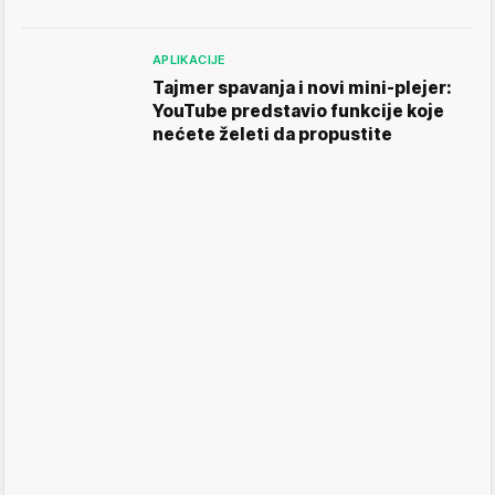
APLIKACIJE
Tajmer spavanja i novi mini-plejer:
YouTube predstavio funkcije koje
nećete želeti da propustite