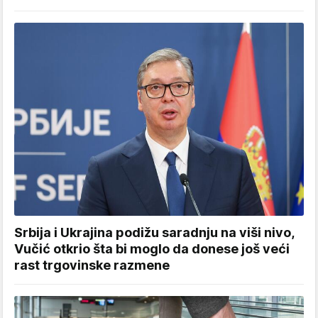
Srbija i Ukrajina podižu saradnju na viši nivo,
Vučić otkrio šta bi moglo da donese još veći
rast trgovinske razmene