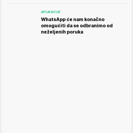
APLIKACIJE
WhatsApp će nam konačno
omogućiti da se odbranimo od
neželjenih poruka