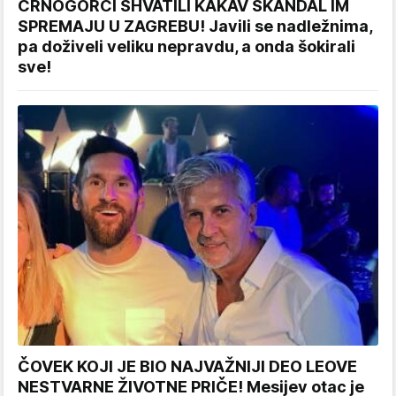
CRNOGORCI SHVATILI KAKAV SKANDAL IM
SPREMAJU U ZAGREBU! Javili se nadležnima,
pa doživeli veliku nepravdu, a onda šokirali
sve!
ČOVEK KOJI JE BIO NAJVAŽNIJI DEO LEOVE
NESTVARNE ŽIVOTNE PRIČE! Mesijev otac je