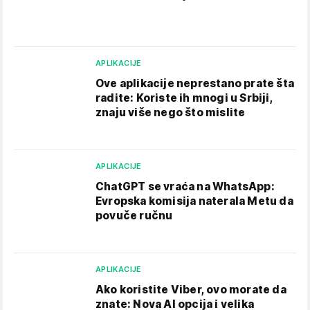
APLIKACIJE
Ove aplikacije neprestano prate šta
radite: Koriste ih mnogi u Srbiji,
znaju više nego što mislite
APLIKACIJE
ChatGPT se vraća na WhatsApp:
Evropska komisija naterala Metu da
povuče ručnu
APLIKACIJE
Ako koristite Viber, ovo morate da
znate: Nova AI opcija i velika