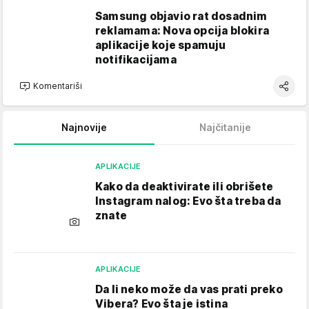
Samsung objavio rat dosadnim
reklamama: Nova opcija blokira
aplikacije koje spamuju
notifikacijama
Komentariši
Najnovije
Najčitanije
APLIKACIJE
Kako da deaktivirate ili obrišete
Instagram nalog: Evo šta treba da
znate
APLIKACIJE
Da li neko može da vas prati preko
Vibera? Evo šta je istina