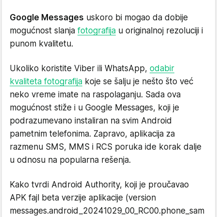
Google Messages
uskoro bi mogao da dobije
mogućnost slanja
fotografija
u originalnoj rezoluciji i
punom kvalitetu.
Ukoliko koristite Viber ili WhatsApp,
odabir
kvaliteta fotografija
koje se šalju je nešto što već
neko vreme imate na raspolaganju. Sada ova
mogućnost stiže i u Google Messages, koji je
podrazumevano instaliran na svim Android
pametnim telefonima. Zapravo, aplikacija za
razmenu SMS, MMS i RCS poruka ide korak dalje
u odnosu na popularna rešenja.
Kako tvrdi Android Authority, koji je proučavao
APK fajl beta verzije aplikacije (version
messages.android_20241029_00_RC00.phone_sam