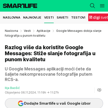
NASLOVNA
NAJNOVIJE
VESTI
SAVETI
TESTOVI
Naslovna
Vesti
Aplikacije
Google Messages dobija slanje
fotografija u punom kvalitetu
Razlog više da koristite Google
Messages: Stiže slanje fotografija u
punom kvalitetu
U Google Messages aplikaciji moći ćete da
šaljete nekompresovane fotografije putem
RCS-a.
Ilija Baošić
Objavljeno 06.11.2024. 11:19h
→ 11:27h
Dodajte Smartlife u vaš Google izbor