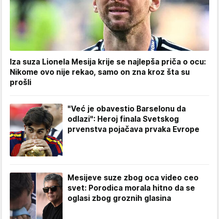
Iza suza Lionela Mesija krije se najlepša priča o ocu:
Nikome ovo nije rekao, samo on zna kroz šta su
prošli
"Već je obavestio Barselonu da
odlazi": Heroj finala Svetskog
prvenstva pojačava prvaka Evrope
Mesijeve suze zbog oca video ceo
svet: Porodica morala hitno da se
oglasi zbog groznih glasina