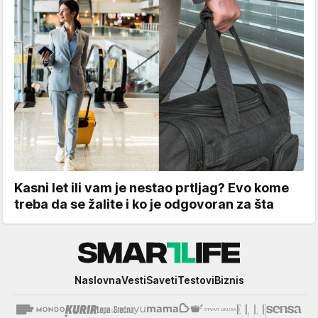
Kasni let ili vam je nestao prtljag? Evo kome
treba da se žalite i ko je odgovoran za šta
Smartlife
Naslovna
Vesti
Saveti
Testovi
Biznis