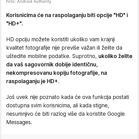
Foto: Android Authority
Korisnicima će na raspolaganju biti opcije "HD" i
"HD+".
HD opciju možete koristiti ukoliko vam krajnji
kvalitet fotografije nije previše važan ili želite da
uštedite mobilne podatke. Suprotno,
ukoliko želite
da vaš sagovornik dobije identičnu,
nekompresovanu kopiju fotografije, na
raspolaganju je HD+
.
Još uvek nije poznato kada će ova funkcija postati
dostupna svim korisnicima, ali kada stigne,
nesumnjivo će biti razlog više da koristite Google
Messages.