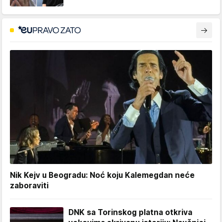
Nik Kejv u Beogradu: Noć koju Kalemegdan neće
zaboraviti
DNK sa Torinskog platna otkriva