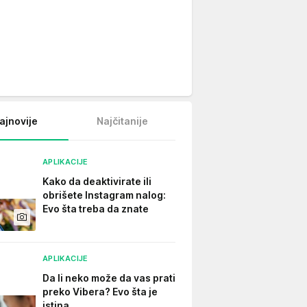
ajnovije
Najčitanije
APLIKACIJE
Kako da deaktivirate ili
obrišete Instagram nalog:
Evo šta treba da znate
APLIKACIJE
Da li neko može da vas prati
preko Vibera? Evo šta je
istina