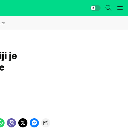
ute
i je
e