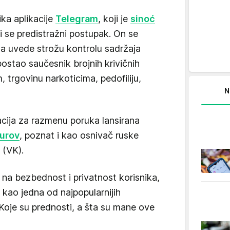
ika aplikacije
Telegram
, koji je
sinoć
i se predistražni postupak. On se
 da uvede strožu kontrolu sadržaja
stao saučesnik brojnih krivičnih
m, trgovinu narkoticima, pedofiliju,
N
acija za razmenu poruka lansirana
urov
, poznat i kao osnivač ruske
 (VK).
na bezbednost i privatnost korisnika,
kao jedna od najpopularnijih
Koje su prednosti, a šta su mane ove