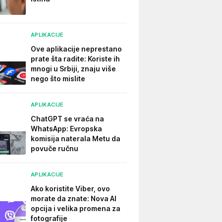
APLIKACIJE
Ove aplikacije neprestano
prate šta radite: Koriste ih
mnogi u Srbiji, znaju više
nego što mislite
APLIKACIJE
ChatGPT se vraća na
WhatsApp: Evropska
komisija naterala Metu da
povuče ručnu
APLIKACIJE
Ako koristite Viber, ovo
morate da znate: Nova AI
opcija i velika promena za
fotografije