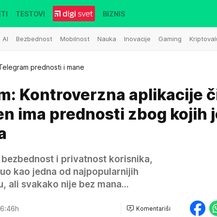
TI
TESTOVI
BIZNIS
AI
Bezbednost
Mobilnost
Nauka
Inovacije
Gaming
Kriptoval
Telegram prednosti i mane
: Kontroverzna aplikacije čij
n ima prednosti zbog kojih j
a
bezbednost i privatnost korisnika,
o kao jedna od najpopularnijih
, ali svakako nije bez mana...
6:46h
Komentariši