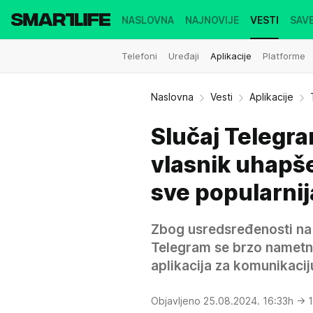
NASLOVNA
NAJNOVIJE
VESTI
SAVE
Telefoni
Uređaji
Aplikacije
Platforme
Naslovna
Vesti
Aplikacije
Slučaj Telegram
vlasnik uhapše
sve popularnij
Zbog usredsređenosti na 
Telegram se brzo nametnu
aplikacija za komunikaciju
Objavljeno 25.08.2024. 16:33h
→ 1