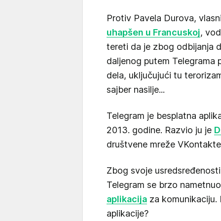
Protiv Pavela Durova, vlasn
uhapšen u Francuskoj
, vod
tereti da je zbog odbijanja
daljenog putem Telegrama po
dela, uključujući tu teroriza
sajber nasilje...
Telegram je besplatna aplik
2013. godine. Razvio ju je
D
društvene mreže VKontakte
Zbog svoje usredsređenosti 
Telegram se brzo nametnuo 
aplikacija
za komunikaciju. 
aplikacije?