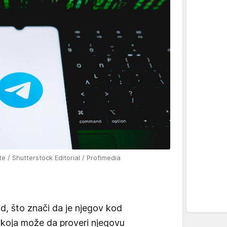
e / Shutterstock Editorial / Profimedia
od, što znači da je njegov kod
 koja može da proveri njegovu