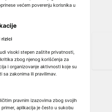
rinese većem poverenju korisnika u
kacije
rizici
di visoki stepen zaštite privatnosti,
a kritika zbog njenog korišćenja za
ija i organizovanje aktivnosti koje su
 sa zakonima ili pravilimav.
ičitim pravnim izazovima zbog svojih
a primer, aplikacija je često u sukobu