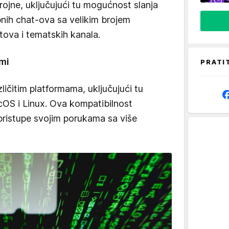
rojne, uključujući tu mogućnost slanja
upnih chat-ova sa velikim brojem
tova i tematskih kanala.
rmi
PRATI
ličitim platformama, uključujući tu
OS i Linux. Ova kompatibilnost
ristupe svojim porukama sa više