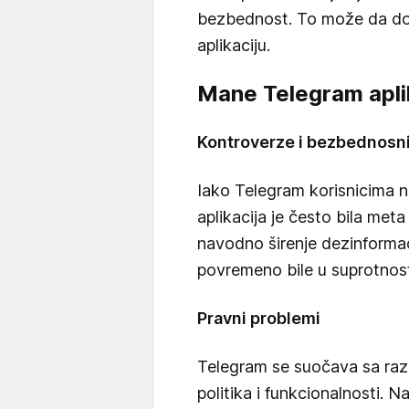
bezbednost. To može da dop
aplikaciju.
Mane Telegram apli
Kontroverze i bezbednosni 
Iako Telegram korisnicima nu
aplikacija je često bila met
navodno širenje dezinformac
povremeno bile u suprotnosti
Pravni problemi
Telegram se suočava sa razl
politika i funkcionalnosti. N