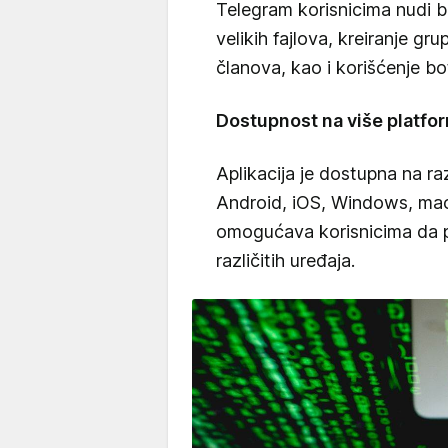
Telegram korisnicima nudi b
velikih fajlova, kreiranje gr
članova, kao i korišćenje bo
Dostupnost na više platfo
Aplikacija je dostupna na raz
Android, iOS, Windows, mac
omogućava korisnicima da p
različitih uređaja.