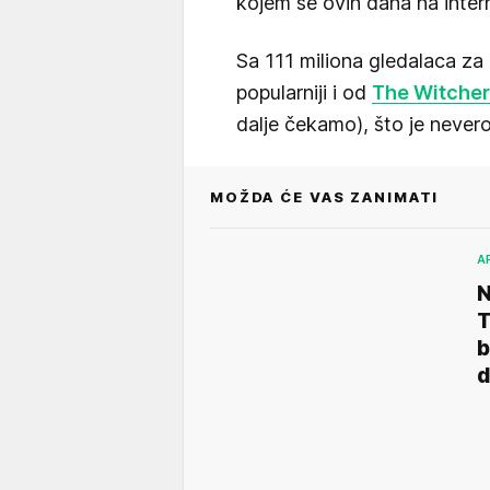
kojem se ovih dana na intern
Sa 111 miliona gledalaca za
popularniji i od
The Witcher
dalje čekamo), što je nevero
MOŽDA ĆE VAS ZANIMATI
A
N
T
b
d