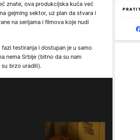
već znate, ova produkcijska kuća već
PRATI
 na gejming sektor, uz plan da stvara i
ane na serijama i filmova koje nudi
 fazi testiranja i dostupan je u samo
ma nema Srbije (bitno da su nam
o su brzo uradili).