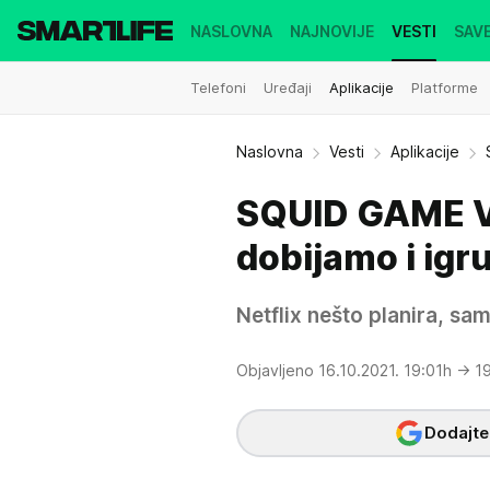
NASLOVNA
NAJNOVIJE
VESTI
SAVE
Telefoni
Uređaji
Aplikacije
Platforme
Naslovna
Vesti
Aplikacije
SQUID GAME V
dobijamo i igr
Netflix nešto planira, sa
Objavljeno 16.10.2021. 19:01h
→ 1
Dodajte