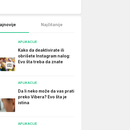
ajnovije
Najčitanije
APLIKACIJE
Kako da deaktivirate ili
obrišete Instagram nalog:
Evo šta treba da znate
APLIKACIJE
Da li neko može da vas prati
preko Vibera? Evo šta je
istina
APLIKACIJE