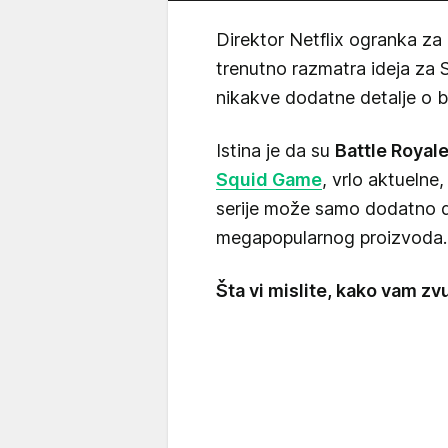
Direktor Netflix ogranka za 
trenutno razmatra ideja za S
nikakve dodatne detalje o b
Istina je da su
Battle Royal
Squid Game
, vrlo aktuelne
serije može samo dodatno d
megapopularnog proizvoda.
Šta vi mislite, kako vam z