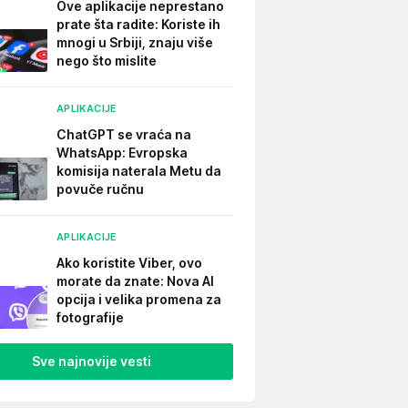
Ove aplikacije neprestano
prate šta radite: Koriste ih
mnogi u Srbiji, znaju više
nego što mislite
APLIKACIJE
ChatGPT se vraća na
WhatsApp: Evropska
komisija naterala Metu da
povuče ručnu
APLIKACIJE
Ako koristite Viber, ovo
morate da znate: Nova AI
opcija i velika promena za
fotografije
Sve najnovije vesti