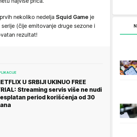
etu najviše priča.
 prvih nekoliko nedelja
Squid Game
je
serije (čije emitovanje druge sezone i
N
vatan rezultat!
PLIKACIJE
ETFLIX U SRBIJI UKINUO FREE
RIAL: Streaming servis više ne nudi
esplatan period korišćenja od 30
ana