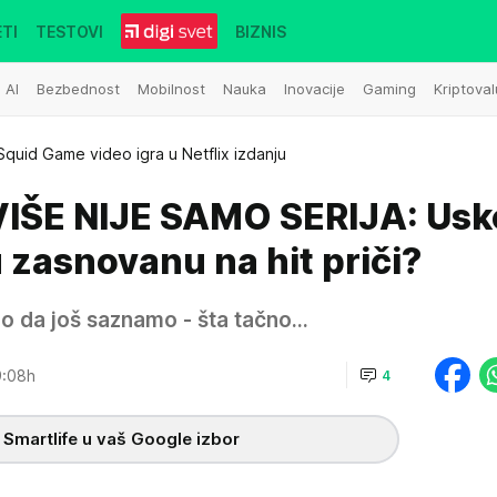
TI
TESTOVI
BIZNIS
AI
Bezbednost
Mobilnost
Nauka
Inovacije
Gaming
Kriptoval
Squid Game video igra u Netflix izdanju
IŠE NIJE SAMO SERIJA: Usk
u zasnovanu na hit priči?
mo da još saznamo - šta tačno…
9:08h
4
 Smartlife u vaš Google izbor