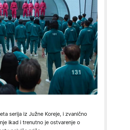
peta serija iz Južne Koreje, i zvanično
anje ikad i trenutno je ostvarenje o