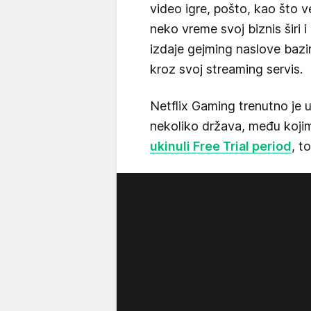
video igre, pošto, kao što 
neko vreme svoj biznis širi i
izdaje gejming naslove bazir
kroz svoj streaming servis.
Netflix Gaming trenutno je u
nekoliko država, među koji
ukinuli Free Trial period
, t