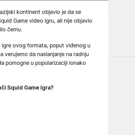
azijski kontinent objavio je da se
quid Game video igru, ali nije objavio
ilo čemu.
e
igre ovog formata, poput viđenog u
, a verujemo da naslanjanje na radnju
a pomogne u popularizaciji ionako
vuči Squid Game igra?