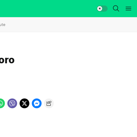
ute
oro